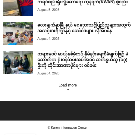
ကရင်စည်းရုံးလှုံ့ဆော်ရေး ကွန်ရက်(KWAN) ဖွဲ့စည်း
August 5, 2026
လေးမျက်နှာမြို့နယ် ရေဘေးသင့်ပြည်သူများအတွက်
အသင့်စားရိက္ခာနှင့် ဆေးဝါးများ လိုအပ်နေ
August 4, 2026
တရားမဝင် ဆယ်နှစ်ခံကဒ် နှိမ်နင်းရေးစီမံချက်ဖြင့် မဲ
ဆောက်က ရုံးဝန်ထမ်းအပါအဝင် ဆက်နွယ်သူ (၁၇)
ဦးကို ထိုင်းအာဏာပိုင်များ ဝင်ဖမ်း
August 4, 2026
Load more
© Karen Information Center