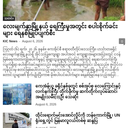
သတင်း
လေးမျက်နှာမြို့နယ် ရေကြီးမှုအတွင်း စပါးစိုက်ခင်း
များ ရေနစ်မြုပ်ပျက်စီး
-
KIC News
August 6, 2026
0
ဩဂုတ် (၆) ရက်၊ ၂၀၂၆ ခုနှစ်။ ကေအိုင်စီ ဧရာဝတီတိုင်းဒေသကြီး၊ ဟင်္သာတခရိုင်
လေးမျက်နှာမြို့နယ်ရှိ အိုင်သပြုကျေးရွာ အပါအဝင် ကျေးရွာအများအပြားတွင် ငဝန်
မြစ်ရေကာတာကျိုးပေါက်မှုနှင့် မိုးရွာသွန်းမှုများပြားခြင်းကြောင့် ရေဆက်လက်ကြီး
လျက်ရှိရာ စပါးစိုက်ခင်းများလည်း ရေနစ်မြုပ်ပျက်စီးနေကြောင်း သိရသည်။ ဇူလိုင်လ
ကုန်ပိုင်းမှ စတင်ဖြစ်ပေါ်လာသည့် ရေဘေးအတွင်း လေးမျက်နှာမြို့နယ်ရှိ လယ်စိုက်
တောင်သူများ၏ စိုက်ပျိုးပြီးကာစ မိုးစပါးပင်ပေါက်များ ရေနစ်မြုပ်နေသည့်အပြင်...
ကေအဲန်ယူ ခရိုင်နှစ်ခုတွင် စစ်အုပ်စု လေကြောင်းနှင့်
လက်နက်ကြီး တိုက်ခိုက်မှု ဆက်တိုက်လုပ်ဆောင်၊
အမျိုးသမီး(၁)ဦး သေဆုံး
August 6, 2026
ထိုင်းရောက်မင်းအောင်လှိုင်ကို ဘန်ကောက်မြို့၊ UN
ရုံးရှေ့တွင် မြန်မာလူငယ်တစ်စု ဆန္ဒပြ
August 6, 2026