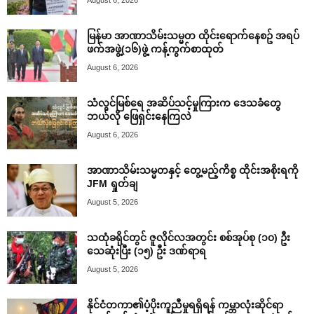
မြန်မာ အာဏာသိမ်းသမ္မတ ထိုင်းရောက်နေစဥ် အရပ်
ဖက်အဖွဲ့(၁၆)ဖွဲ့ ကန့်ကွက်စာထုတ်
August 6, 2026
သံလွင်မြစ်ရေ အဆိပ်သင့်မှုကြားက ဒေသခံတွေ
ဘယ်လို ဖြေရှင်းနေကြလဲ
August 6, 2026
အာဏာသိမ်းသမ္မတနှင့် တွေ့မည့်ကိစ္စ ထိုင်းအစိုးရကို
JFM ရှုတ်ချ
August 5, 2026
သထုံခရိုင်တွင် ဇူလိုင်လအတွင်း စစ်အုပ်စု (၁၀) ဦး
သေဆုံးပြီး (၁၅) ဦး ဒဏ်ရာရ
August 5, 2026
နိုင်ငံတကာ၏ပံ့ပိုးကူညီမှုရရှိရန် ကမ္ဘာလုံးဆိုင်ရာ