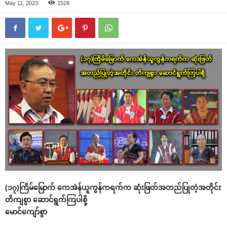
May 11, 2023
1528
(၁၇)ကြိမ်မြောက် ကေအဲန်ယူကွန်ကရက်က ဆုံးဖြတ်အတည်ပြုတဲ့အတိုင်း
တိကျစွာ ဆောင်ရွက်ကြပါစို့
မောင်ကျော်စွာ