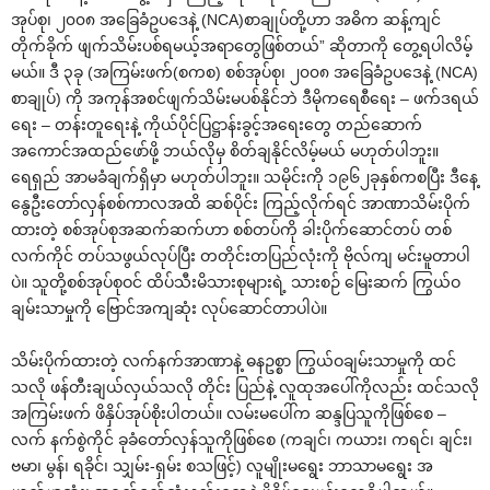
အုပ်စု၊ ၂၀၀၈ အခြေခံဥပဒေနဲ့ (NCA)စာချုပ်တို့ဟာ အဓိက ဆန့်ကျင်
တိုက်ခိုက် ဖျက်သိမ်းပစ်ရမယ့်အရာတွေဖြစ်တယ်” ဆိုတာကို တွေ့ရပါလိမ့်
မယ်။ ဒီ ၃ခု (အကြမ်းဖက်(စကစ) စစ်အုပ်စု၊ ၂၀၀၈ အခြေခံဥပဒေနဲ့ (NCA)
စာချုပ်) ကို အကုန်အစင်ဖျက်သိမ်းမပစ်နိုင်ဘဲ ဒီမိုကရေစီရေး – ဖက်ဒရယ်
ရေး – တန်းတူရေးနဲ့ ကိုယ်ပိုင်ပြဋ္ဌာန်းခွင့်အရေးတွေ တည်ဆောက်
အကောင်အထည်ဖော်ဖို့ ဘယ်လိုမှ စိတ်ချနိုင်လိမ့်မယ် မဟုတ်ပါဘူး။
ရေရှည် အာမခံချက်ရှိမှာ မဟုတ်ပါဘူး။ သမိုင်းကို ၁၉၆၂ခုနှစ်ကစပြီး ဒီနေ့
နွေဦးတော်လှန်စစ်ကာလအထိ ဆစ်ပိုင်း ကြည့်လိုက်ရင် အာဏာသိမ်းပိုက်
ထားတဲ့ စစ်အုပ်စုအဆက်ဆက်ဟာ စစ်တပ်ကို ခါးပိုက်ဆောင်တပ် တစ်
လက်ကိုင် တပ်သဖွယ်လုပ်ပြီး တတိုင်းတပြည်လုံးကို ဗိုလ်ကျ မင်းမူတာပါ
ပဲ။ သူတို့စစ်အုပ်စုဝင် ထိပ်သီးမိသားစုများရဲ့ သားစဉ် မြေးဆက် ကြွယ်ဝ
ချမ်းသာမှုကို ဗြောင်အကျဆုံး လုပ်ဆောင်တာပါပဲ။
သိမ်းပိုက်ထားတဲ့ လက်နက်အာဏာနဲ့ ဓနဥစ္စာ ကြွယ်ဝချမ်းသာမှုကို ထင်
သလို ဖန်တီးချယ်လှယ်သလို တိုင်း ပြည်နဲ့ လူထုအပေါ်ကိုလည်း ထင်သလို
အကြမ်းဖက် ဖိနှိပ်အုပ်စိုးပါတယ်။ လမ်းမပေါ်က ဆန္ဒပြသူကိုဖြစ်စေ –
လက် နက်စွဲကိုင် ခုခံတော်လှန်သူကိုဖြစ်စေ (ကချင်၊ ကယား၊ ကရင်၊ ချင်း၊
ဗမာ၊ မွန်၊ ရခိုင်၊ သျှမ်း-ရှမ်း စသဖြင့်) လူမျိုးမရွေး ဘာသာမရွေး အ