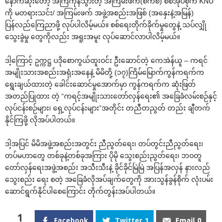
နောက်ဆုံးတော့ အကြံကုန်သွားတဲ့ အကြမ်းဖက်(စကစ) စစ်အုပ်စုက KNU
ကို မတရားသင်း/ အကြမ်းဖက် အဖွဲ့အစည်းအဖြစ် (အနှေးနဲ့အမြန်)
ပြန်လည်ကြေညာဖို့ လုပ်ပါလိမ့်မယ်။ စစ်ရေးတိုက်ခိုက်မှုတွေနဲ့ သပ်လျှို
သွေးခွဲမှု တွေကိုလည်း အရူးအမူး လုပ်ဆောင်လာပါလိမ့်မယ်။
ဒါ့ကြောင့် ဥက္ကဋ္ဌ ပဒိုစောကွယ်ထူးဝင်း ဦးဆောင်တဲ့ ကေအဲန်ယူ – ကရင်
အမျိုးသားအစည်းအရုံးအနေနဲ့ မိမိတို့ (၁၇)ကြိမ်မြောက်ကွန်ကရက်က
ရွေးချယ်ထားတဲ့ ခေါင်းဆောင်မှုအောက်မှာ ကွန်ကရက်က ဆုံးဖြတ်
အတည်ပြုထား တဲ့ “ကရင့်အမျိုးသားတော်လှန်ရေး၏ အခြေခံလမ်းစဉ်နှင့်
လုပ်ငန်းစဉ်များ၊ ရှေ့လုပ်ငန်းများ”အတိုင်း တညီတညွတ် တည်း ချီတက်
နိုင်ကြဖို့ လိုအပ်ပါတယ်။
ဒါ့အပြင် မိမိအဖွဲ့အစည်းအတွင်း ညီညွတ်ရေး၊ တပ်တွင်းညီညွတ်ရေး၊
တပ်မဟာတွေ တစ်ခုနဲ့တစ်ခုအကြား ပိုမို သွေးစည်းညွတ်ရေး၊ ဘဝတူ
တော်လှန်ရေးအဖွဲ့အစည်း အသီးသီးနဲ့ ခိုင်ခိုင်မြဲမြဲ အပြန်အလှန် နားလည်
သွေးစည်း ရေး စတဲ့ အခြေခံလိုအပ်ချက်တွေကို အားသွန်ခွန်စိုက် လုံးပမ်း
ဆောင်ရွက်နိုင်ပါစေကြောင်း တိုက်တွန်းအပ်ပါတယ်။
1
Facebook
Twitter
1
Email
0