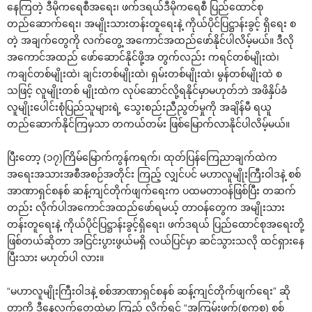
နေကြတဲ့ ဒီမိုကရေစီအရေး၊ ဖက်ဒရယ်ဒီမိုကရေစီ ပြည်ထောင်စု
တည်ဆောက်ရေး၊ အမျိုးသားတန်းတူရေးနဲ့ ကိုယ်ပိုင်ပြဋ္ဌာန်းခွင့် ရှိရေး စ
တဲ့ အချက်တွေကို လက်တွေ့ အကောင်အထည်ဖော်နိုင်ပါလိမ့်မယ်။ ဒီလို
အကောင်အထည် ဖော်ဆောင်နိုင်ဖို့အ တွက်လည်း ကရင်တစ်မျိုးထဲ၊
ကချင်တစ်မျိုးထဲ၊ ချင်းတစ်မျိုးထဲ၊ ရှမ်းတစ်မျိုးထဲ၊ မွန်တစ်မျိုးထဲ စ
သဖြင့် လူမျိုးတစ် မျိုးထဲက လုပ်ဆောင်လို့ရနိုင်မှာမဟုတ်ဘဲ အဖိနှိပ်ခံ
လူမျိုးပေါင်းစုံပြည်သူများရဲ့ သွေးစည်းညီညွတ်မှုကို အချိန်မီ ရယူ
တည်ဆောက်နိုင်ကြမှသာ တကယ်တမ်း ဖြစ်မြောက်လာနိုင်ပါလိမ့်မယ်။
ပြီးတော့ (၁၇)ကြိမ်မြောက်ကွန်ကရက်၊ ထုတ်ပြန်ကြေညာချက်ထဲက
အရေးအသားအစီအစဉ်အတိုင်း ကြည့် လျှင်ပင် မဟာလူမျိုးကြီးဝါဒနဲ့ စစ်
အာဏာရှင်စနစ် ဆန့်ကျင်တိုက်ဖျက်ရေးက ပထမတာဝန်ဖြစ်ပြီး တဆက်
တည်း လိုက်ပါအကောင်အထည်ဖော်ရမယ့် တာဝန်တွေက အမျိုးသား
တန်းတူရေးနဲ့ ကိုယ်ပိုင်ပြဋ္ဌာန်းခွင့်ရှိရေး၊ ဖက်ဒရယ် ပြည်ထောင်စုအရေးတို့
ဖြစ်တယ်ဆိုတာ အငြင်းပွားဖွယ်မရှိ လယ်ပြင်မှာ ဆင်သွားသလို ထင်ရှားနေ
ပြီးသား မဟုတ်ပါ လား။
“မဟာလူမျိုးကြီးဝါဒနဲ့ စစ်အာဏာရှင်စနစ် ဆန့်ကျင်တိုက်ဖျက်ရေး” ဆို
တာကို ဒီနေ့လက်တွေ့ထဲမှာ ကြည့် လိုက်ရင် “အကြမ်းဖက်(စကစ) စစ်