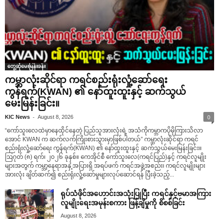
တွေ့ဆုံမေးမြန်းခန်း
ကမ္ဘာလုံးဆိုင်ရာ ကရင်စည်းရုံးလှုံ့ဆော်ရေး
ကွန်ရက်(KWAN) ၏ နော်ထူးထူးနှင့် ဆက်သွယ်
မေးမြန်းခြင်း။
-
KIC News
August 8, 2026
0
“ကော်သူးလေထဲမှာနေထိုင်နေတဲ့ ပြည်သူအားလုံးရဲ့ အသံကိုကမ္ဘာကပိုမိုကြားသိလာ
အောင် KWAN က ဆက်လက်ကြိုးစားသွားမှာဖြစ်ပါတယ်” ကမ္ဘာလုံးဆိုင်ရာ ကရင်
စည်းရုံးလှုံ့ဆော်ရေး ကွန်ရက်(KWAN) ၏ နော်ထူးထူးနှင့် ဆက်သွယ်မေးမြန်းခြင်း။
ဩဂုတ် (၈) ရက်၊ ၂၀၂၆ ခုနှစ်။ ကေအိုင်စီ ကော်သူးလေ(ကရင်ပြည်)နှင့် ကရင်လူမျိုး
များအတွက် ကမ္ဘာ့နေရာအနှံ့အပြားရှိ အရပ်ဖက် ကရင်အဖွဲ့အစည်း၊ ကရင်လူမျိုးများ
အားလုံး ချိတ်ဆက်၍ စည်းရုံးလှုံ့ဆော်မှုများလုပ်ဆောင်ရန် ပြီးခဲ့သည့်...
ရုပ်သံဖိုင်အဟောင်းအသုံးပြုပြီး ကရင်နှင့်ဗမာအကြား
လူမျိုးရေးအမုန်းစကား ဖြန့်ချိမှုကို စိစစ်ခြင်း
August 8, 2026