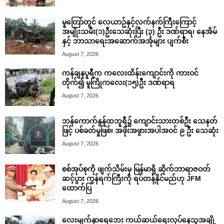
မူတြော်တွင် လေယာဥ်နှင့်လက်နက်ကြီးကြောင့်
အမျိုးသမီး(၁)ဦးသေဆုံးပြီး (၃) ဦး ဒဏ်ရာရ၊ နေအိမ်
နှင့် ဘာသာရေးအဆောက်အအုံများ ပျက်စီး
August 7, 2026
ကန်ချနပူရီက ကလေးထိန်းကျောင်းကို ကားဝင်
တိုက်၍ မူကြိုကလေး(၁၅)ဦး ဒဏ်ရာရ
August 7, 2026
ဘန်ကောက်နွန်ထဘူရီ၌ ကျောင်းသားတစ်ဦး သေနတ်
ဖြင့် ပစ်ခတ်မှုဖြစ်၊ အဖိုးအဖွားအပါအဝင် ၉ ဦး သေဆုံး
August 7, 2026
စစ်အုပ်စုကို ဖျက်သိမ်းမှ မြန်မာရှိ ဆိုက်ဘာရာဇဝတ်
ဆင့်ပွား ကွန်ရက်ကြီးကို ရပ်တန့်နိုင်မည်ဟု JFM
ထောက်ပြ
August 7, 2026
လေးမျက်နှာရေဘေး ကယ်ဆယ်ရေးလုပ်နေသူအချို့