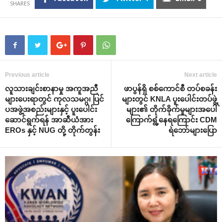
Previous article
Next article
လူသားချင်းစာနာမှု အကူအညီ
ဖာပွန်ရှိ စစ်ကောင်စီ တပ်စခန်း
များပေးရာတွင် ကုလသမဂ္ဂ၊ ပြင်
များတွင် KNLA ပူးပေါင်းတပ်ဖွဲ့
ပအဖွဲ့အစည်းများနှင့် ပူးပေါင်း
များ၏ တိုက်ခိုက်မှုများအပေါ်
ဆောင်ရွက်ရန် အာဆီယံအား
ကြောက်ရွံ့နေရကြောင်း CDM
EROs နှင့် NUG တို့ တိုက်တွန်း
ရဲဘော်များပြော