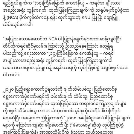
ရည်ရွယ်ချက်က “(၁၇)ကြိမ်မြောက် ကေအဲန်ယူ – ကရင်အ မျိုးသား
အစည်းအရုံး ကွန်ကရက်၊ ထုတ်ပြန်ကြေညာချက်”ကို သရုပ်ဖျက်စွပ်စွဲတာ
နဲ့ (NCA) ပိုက်ကွန်ထဲကနေ ရုန်း ထွက်သွားတဲ့ KNU ပြန်ပြီး ချော့မြှူ
သိမ်းသွင်းတာပါ။
“အပြုသဘောမဆောင်ဘဲ NCA ပါ ပြဋ္ဌာန်းချက်များအား ဆန့်ကျင်ပြီး
ထိပ်တိုက်ရင်ဆိုင်မှုလမ်းကြောင်းသို့ ဦးတည်နေကြောင်း တွေ့ရှိရ
ပါသည်”လို့ ရေးသားကာ “(၁၇)ကြိမ်မြောက် ကေအဲန်ယူ – ကရင်
အမျိုးသားအစည်းအရုံး ကွန်ကရက်၊ ထုတ်ပြန်ကြေညာချက်”ပါ
သဘောထားရပ်တည်ချက်နဲ့ အနှစ်သာရကို လုပ်ကြံစွပ်စွဲ သရုပ်ဖျက်ထား
ပါ တယ်။
၂၀၂၀ ပြည့်ရွေးကောက်ပွဲရလဒ်ကို ဖျက်သိမ်းပစ်သူ၊ ပြည်ထောင်စု
ရွေးကောက်ပွဲကော်မရှင်ကို ဖမ်းဆီးဖျက် သိမ်းသူ၊ ပြည်ထောင်စု
ရွေးကောက်ပွဲကော်မရှင်က ထုတ်ပြန်ခဲ့သော တရားဝင်ကြေညာချက်များ
ကို ဖျက်သိမ်းပစ်သူ ဟာ ဘယ်သူလဲ။ စစ်အုပ်စုကိုယ်တိုင် စိတ်ကြိုက်
ရေးဆွဲပြီး အဓမ္မအတည်ပြုထားတဲ့ “၂၀၀၈ အခြေခံဥပဒေ”ပါ ပြဋ္ဌာန်း ချက်
များကို ဗြောင်အကျဆုံး ချိုးဖောက်ပြီး (“မဲမသမာမှု”ဆိုတဲ့ လုပ်ကြံစွပ်စွဲ
အကြောင်းပြချက်နဲ့) အာဏာသိမ်းပိုက် ခဲ့သူဟာ ဘယ်သူတွေလဲ၊