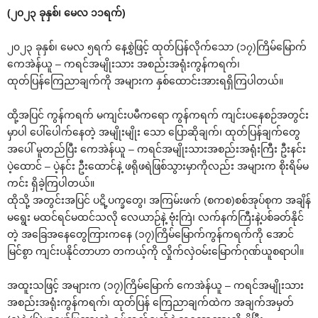
(၂၀၂၃ ခုနှစ်၊ မေလ ၁၁ရက်)
၂၀၂၃ ခုနှစ်၊ မေလ ၅ရက် နေ့စွဲဖြင့် ထုတ်ပြန်လိုက်သော (၁၇)ကြိမ်မြောက်
ကေအဲန်ယူ – ကရင်အမျိုးသား အစည်းအရုံးကွန်ကရက်၊
ထုတ်ပြန်ကြေညာချက်ကို အများက နှစ်ထောင်းအားရရှိကြပါတယ်။
ထို့အပြင် ကွန်ကရက် မကျင်းပမီကရော ကွန်ကရက် ကျင်းပနေစဉ်အတွင်း
မှာပါ ပေါ်ပေါက်နေတဲ့ အမျိုးမျိုး သော ပြောဆိုချက်၊ ထုတ်ပြန်ချက်တွေ
အပေါ် မူတည်ပြီး ကေအဲန်ယူ – ကရင်အမျိုးသားအစည်းအရုံးကြီး ဦးနင်း
ပဲ့ထောင် – ပဲ့နင်း ဦးထောင်နဲ့ ဖရိုဖရဲဖြစ်သွားမှာကိုလည်း အများက စိုးရိမ်မ
ကင်း ရှိခဲ့ကြပါတယ်။
ထိုသို့ အတွင်းအပြင် ပဋိ့ပက္ခတွေ၊ အကြမ်းဖက် (စကစ)စစ်အုပ်စုက အချိန်
မရွေး မထင်ရင်မထင်သလို လေယာဉ်နဲ့ ဗုံးကြဲ၊ လက်နက်ကြီးနဲ့ပစ်ခတ်နိုင်
တဲ့ အခြေအနေတွေကြားကနေ (၁၇)ကြိမ်မြောက်ကွန်ကရက်ကို အောင်
မြင်စွာ ကျင်းပနိုင်တာဟာ တကယ့်ကို လှိုက်လှဲဝမ်းမြောက်ဂုဏ်ယူစရာပါ။
အထူးသဖြင့် အများက (၁၇)ကြိမ်မြောက် ကေအဲန်ယူ – ကရင်အမျိုးသား
အစည်းအရုံးကွန်ကရက်၊ ထုတ်ပြန် ကြေညာချက်ထဲက အချက်အမှတ်