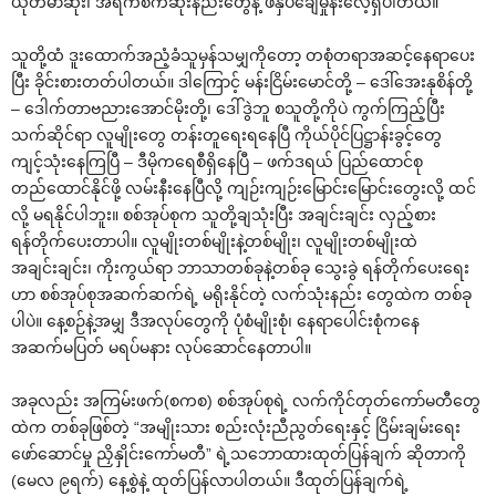
ယုတ်မာဆုံး၊ အရက်စက်ဆုံးနည်းတွေနဲ့ ဖိနှိပ်ချေမှုန်းလေ့ရှိပါတယ်။
သူတို့ထံ ဒူးထောက်အညံ့ခံသူမှန်သမျှကိုတော့ တစုံတရာအဆင့်နေရာပေး
ပြီး ခိုင်းစားတတ်ပါတယ်။ ဒါကြောင့် မန်းငြိမ်းမောင်တို့ – ဒေါ်အေးနုစိန်တို့
– ဒေါက်တာဗညားအောင်မိုးတို့၊ ဒေါ်ဒွဲဘူ စသူတို့ကိုပဲ ကွက်ကြည့်ပြီး
သက်ဆိုင်ရာ လူမျိုးတွေ တန်းတူရေးရနေပြီ ကိုယ်ပိုင်ပြဋ္ဌာန်းခွင့်တွေ
ကျင့်သုံးနေကြပြီ – ဒီမိုကရေစီရှိနေပြီ – ဖက်ဒရယ် ပြည်ထောင်စု
တည်ထောင်နိုင်ဖို့ လမ်းနီးနေပြီလို့ ကျဉ်းကျဉ်းမြောင်းမြောင်းတွေးလို့ ထင်
လို့ မရနိုင်ပါဘူး။ စစ်အုပ်စုက သူတို့ချသုံးပြီး အချင်းချင်း လှည့်စား
ရန်တိုက်ပေးတာပါ။ လူမျိုးတစ်မျိုးနဲ့တစ်မျိုး၊ လူမျိုးတစ်မျိုးထဲ
အချင်းချင်း၊ ကိုးကွယ်ရာ ဘာသာတစ်ခုနဲ့တစ်ခု သွေးခွဲ ရန်တိုက်ပေးရေး
ဟာ စစ်အုပ်စုအဆက်ဆက်ရဲ့ မရိုးနိုင်တဲ့ လက်သုံးနည်း တွေထဲက တစ်ခု
ပါပဲ။ နေ့စဉ်နဲ့အမျှ ဒီအလုပ်တွေကို ပုံစံမျိုးစုံ၊ နေရာပေါင်းစုံကနေ
အဆက်မပြတ် မရပ်မနား လုပ်ဆောင်နေတာပါ။
အခုလည်း အကြမ်းဖက်(စကစ) စစ်အုပ်စုရဲ့ လက်ကိုင်တုတ်ကော်မတီတွေ
ထဲက တစ်ခုဖြစ်တဲ့ “အမျိုးသား စည်းလုံးညီညွတ်ရေးနှင့် ငြိမ်းချမ်းရေး
ဖော်ဆောင်မှု ညှိနှိုင်းကော်မတီ” ရဲ့သဘောထားထုတ်ပြန်ချက် ဆိုတာကို
(မေလ ၉ရက်) နေ့စွဲနဲ့ ထုတ်ပြန်လာပါတယ်။ ဒီထုတ်ပြန်ချက်ရဲ့