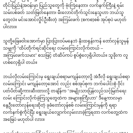
တိုင်းပြည်နဲ့အဝန်းမှာ ပြည်သူတွေကို ဗုံးကြဲနေတာ၊ လက်နက်ကြီးနဲ့ ရမ်း
သမ်းပစ်ခတ် သတ်ဖြတ်နေတာ၊ မီးလောင်တိုက်သွင်းနေသူဟာ ဘယ်သူ
တွေလဲ။ မင်းအောင်လှိုင်ဦးစီးတဲ့ အကြမ်းဖက် (စကစ)စစ် အုပ်စုပဲ မဟုတ်
ပါလား။
သူတို့ခြေဖဝါးအောက်မှာ ပြားပြားဝပ်မနေဘဲ နိုးထရုန်းကန် တော်လှန်သူမှန်
သမျှကို “ထိပ်တိုက်ရင်ဆိုင်ရေး လမ်းကြောင်းလိုက်တယ် –
အကြမ်းဖက်သမား” စသဖြင့် တံဆိပ်ကပ် စွပ်စွဲလေ့ရှိပါတယ်။ သူခိုးက လူ
ဟစ်လေ့ရှိပါ တယ်။
ဘယ်လိုလမ်းကြောင်းမှ ရွေးချယ်စရာမကျန်တော့လို့ အဲဒီလို ရွေးချယ်စရာ
လမ်းကြောင်း မကျန်တော့အောင် လည်း စစ်အုပ်စုက ဘက်ပေါင်းစုံ ဝိုင်း
ပတ်ပိတ်ဆို့ကားဆီးထားလို့ တချိန်က “အမျိုးသားပြန်လည်သင့်မြတ်ရေး
လမ်း ကြောင်းလိုက်ခဲ့ကြသူတွေထဲက အများစုကြီးဟာ” ဒီနေ့ကာလမှာ
နွေဦးတော်လှန်ရေးဆိုတဲ့ ခုခံတော်လှန်စစ် လမ်းကြောင်းမှန်ကို ရရာ
လက်နက်စွဲကိုင်ပြီး ရွေးချယ်လျှောက်လှမ်းလာခဲ့ကြရတာ လက်တွေ့ထဲက
အဖြေပဲ မဟုတ်ပါ လား။