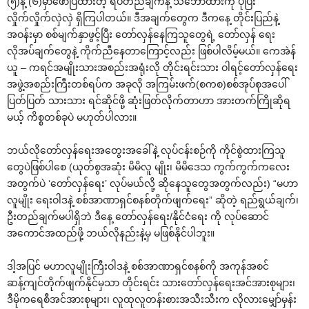
(၅)နဲ့ (၆)မှာဖော်ပြထားတဲ့ ရပ်တည်ချက်နဲ့ သဘောထားကို ပိုပြီး
လှိုက်လှိုက်လှဲလှဲ ရှိကြပါတယ်။ ဒီအချက်တွေက ဒီကနေ့ တိုင်းပြည်နဲ့
အဝန်းမှာ စစ်မျက်နှာဖွင့်ပြီး တော်လှန်နေကြသူတွေရဲ့ တော်လှန် ရေး
လိုအပ်ချက်တွေနဲ့ ကိုက်ညီနေတာကြောင့်လည်း ဖြစ်ပါလိမ့်မယ်။ ကေအဲန်
ယူ – ကရင်အမျိုးသားအစည်းအရုံးလို တိုင်းရင်းသား ဝါရင့်တော်လှန်ရေး
အဖွဲ့အစည်းကြီးတစ်ရပ်က အခုလို အကြမ်းဖက်(စကစ)စစ်အုပ်စုအပေါ်
ပြတ်ပြတ် သားသား ရင်ဆိုင်ဖို့ ဆုံးဖြတ်လိုက်တာဟာ အားတက်ကြိုဆိုရ
မယ့် ကိစ္စတစ်ခုပဲ မဟုတ်ပါလား။
ဘယ်လိုတော်လှန်ရေးအတွေးအခေါ်နဲ့ လုပ်ငန်းစဉ်ကို ကိုင်စွဲထားကြသူ
တွေပဲဖြစ်ပါစေ (ယုတ်စွအဆုံး မိမိလူ မျိုး၊ မိမိဒေသ ကွက်ကွက်ကလေး
အတွက်ပဲ ‘တော်လှန်ရေး’ လုပ်မယ်လို့ ဆိုနေသူတွေအတွက်လည်း) “မဟာ
လူမျိုး ရေးဝါဒနဲ့ စစ်အာဏာရှင်စနစ်တိုက်ဖျက်ရေး” ဆိုတဲ့ ရည်ရွယ်ချက်၊
ဦးတည်ချက်မပါရှိဘဲ ဒီနေ့ တော်လှန်ရေး/နိုင်ငံရေး ကို လုပ်ဆောင်
အကောင်အထည်ဖို့ ဘယ်လိုနည်းနဲ့မှ မဖြစ်နိုင်ပါဘူး။
ဒါ့အပြင် မဟာလူမျိုးကြီးဝါဒနဲ့ စစ်အာဏာရှင်စနစ်ကို အကုန်အစင်
ဆန့်ကျင်တိုက်ဖျက်နိုင်မှသာ တိုင်းရင်း သားတော်လှန်ရေးအင်အားစုများ၊
ဒီမိုကရေစီအင်အားစုများ၊ လူထုလူတန်းစားအသီးသီးက လိုလားမျှော်မှန်း