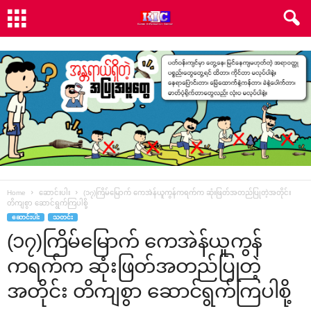
Home
ဆောင်းပါး
(၁၇)ကြိမ်မြောက် ကေအဲန်ယူကွန်ကရက်က ဆုံးဖြတ်အတည်ပြုတဲ့အတိုင်း
တိကျစွာ ဆောင်ရွက်ကြပါစို့
ဆောင်းပါး
သတင်း
(၁၇)ကြိမ်မြောက် ကေအဲန်ယူကွန်
ကရက်က ဆုံးဖြတ်အတည်ပြုတဲ့
အတိုင်း တိကျစွာ ဆောင်ရွက်ကြပါစို့