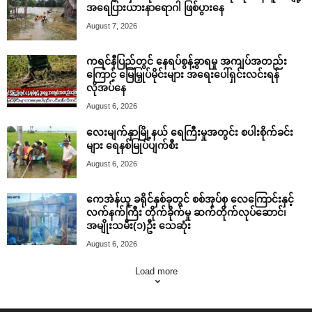
အရေပြားယားနာရောဂါ ဖြစ်ပွားနေ
August 7, 2026
ကရင်နီပြည်တွင် နေရပ်စွန့်ခွာရမှု အကျပ်အတည်း
ကြောင့် မြေမြှုပ်မိုင်းများ အရေးပေါ်ရှင်းလင်းရန်
လိုအပ်နေ
August 6, 2026
လေးမျက်နှာမြို့နယ် ရေကြီးမှုအတွင်း စပါးစိုက်ခင်း
များ ရေနစ်မြုပ်ပျက်စီး
August 6, 2026
ကေအဲန်ယူ ခရိုင်နှစ်ခုတွင် စစ်အုပ်စု လေကြောင်းနှင့်
လက်နက်ကြီး တိုက်ခိုက်မှု ဆက်တိုက်လုပ်ဆောင်၊
အမျိုးသမီး(၁)ဦး သေဆုံး
August 6, 2026
Load more