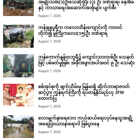
အမျိုးသမီး(၁)ဦးသေဆုံးပြီး (၃) ဦး ဒဏ်ရာရ၊ နေအိမ်
နှင့် ဘာသာရေးအဆောက်အအုံများ ပျက်စီး
August 7, 2026
ကန်ချနပူရီက ကလေးထိန်းကျောင်းကို ကားဝင်
တိုက်၍ မူကြိုကလေး(၁၅)ဦး ဒဏ်ရာရ
August 7, 2026
ဘန်ကောက်နွန်ထဘူရီ၌ ကျောင်းသားတစ်ဦး သေနတ်
ဖြင့် ပစ်ခတ်မှုဖြစ်၊ အဖိုးအဖွားအပါအဝင် ၉ ဦး သေဆုံး
August 7, 2026
စစ်အုပ်စုကို ဖျက်သိမ်းမှ မြန်မာရှိ ဆိုက်ဘာရာဇဝတ်
ဆင့်ပွား ကွန်ရက်ကြီးကို ရပ်တန့်နိုင်မည်ဟု JFM
ထောက်ပြ
August 7, 2026
လေးမျက်နှာရေဘေး ကယ်ဆယ်ရေးလုပ်နေသူအချို့
အရေပြားယားနာရောဂါ ဖြစ်ပွားနေ
August 7, 2026