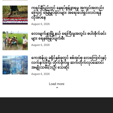
ကရင်နီပြည်တွင် နေရပ်စွန့်ခွာရမှု အကျပ်အတည်း
ကြောင့် မြေမြှုပ်မိုင်းများ အရေးပေါ်ရှင်းလင်းရန်
လိုအပ်နေ
August 6, 2026
လေးမျက်နှာမြို့နယ် ရေကြီးမှုအတွင်း စပါးစိုက်ခင်း
များ ရေနစ်မြုပ်ပျက်စီး
August 6, 2026
ကေအဲန်ယူ ခရိုင်နှစ်ခုတွင် စစ်အုပ်စု လေကြောင်းနှင့်
လက်နက်ကြီး တိုက်ခိုက်မှု ဆက်တိုက်လုပ်ဆောင်၊
အမျိုးသမီး(၁)ဦး သေဆုံး
August 6, 2026
Load more