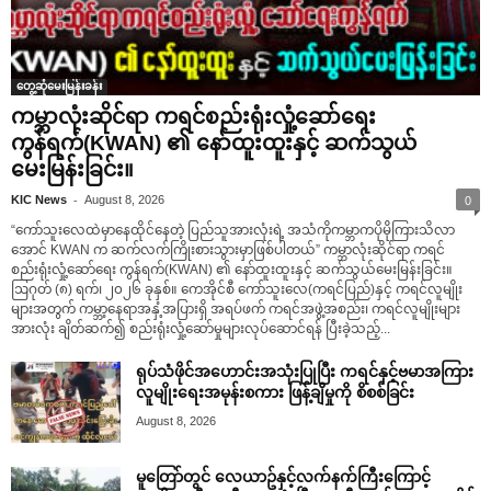
တွေ့ဆုံမေးမြန်းခန်း
ကမ္ဘာလုံးဆိုင်ရာ ကရင်စည်းရုံးလှုံ့ဆော်ရေး
ကွန်ရက်(KWAN) ၏ နော်ထူးထူးနှင့် ဆက်သွယ်
မေးမြန်းခြင်း။
-
KIC News
August 8, 2026
0
“ကော်သူးလေထဲမှာနေထိုင်နေတဲ့ ပြည်သူအားလုံးရဲ့ အသံကိုကမ္ဘာကပိုမိုကြားသိလာ
အောင် KWAN က ဆက်လက်ကြိုးစားသွားမှာဖြစ်ပါတယ်” ကမ္ဘာလုံးဆိုင်ရာ ကရင်
စည်းရုံးလှုံ့ဆော်ရေး ကွန်ရက်(KWAN) ၏ နော်ထူးထူးနှင့် ဆက်သွယ်မေးမြန်းခြင်း။
ဩဂုတ် (၈) ရက်၊ ၂၀၂၆ ခုနှစ်။ ကေအိုင်စီ ကော်သူးလေ(ကရင်ပြည်)နှင့် ကရင်လူမျိုး
များအတွက် ကမ္ဘာ့နေရာအနှံ့အပြားရှိ အရပ်ဖက် ကရင်အဖွဲ့အစည်း၊ ကရင်လူမျိုးများ
အားလုံး ချိတ်ဆက်၍ စည်းရုံးလှုံ့ဆော်မှုများလုပ်ဆောင်ရန် ပြီးခဲ့သည့်...
ရုပ်သံဖိုင်အဟောင်းအသုံးပြုပြီး ကရင်နှင့်ဗမာအကြား
လူမျိုးရေးအမုန်းစကား ဖြန့်ချိမှုကို စိစစ်ခြင်း
August 8, 2026
မူတြော်တွင် လေယာဥ်နှင့်လက်နက်ကြီးကြောင့်