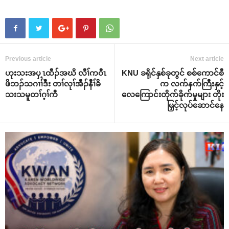
Previous article
Next article
ဟုးသးအၦ့ၤထီၣ်အဃိ လီၢ်က၀ီၤ
KNU ခရိုင်နှစ်ခုတွင် စစ်ကောင်စီ
ဖိဘၣ်သဂၢၢ်ဒီး တၢ်လုၢ်အီၣ်နီၢ်ခိ
က လက်နက်ကြီးနှင့်
သးသမူတၢ်ဂ့ၢ်ကီ
လေကြောင်းတိုက်ခိုက်မှုများ တိုး
မြှင့်လုပ်ဆောင်နေ