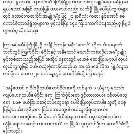
ကရင်ပြည်နယ်၊ ကြာအင်းဆိပ်ကြီးမြို့နယ်တွင် စစ်အုပ်ချုပ်ရေးအမိန့် (မာ
ရှယ်လော)အဖြစ် ထုတ်ပြန် ထားသော်လည်း လက်ရှိ မြို့ပေါ်ရပ်ကွက်များ
တွင် လောင်းကစားဝိုင်းအမျိုးမျိုးဖြင့် ၂၄ နာရီလုံး ကစား နိုင်အောင် စစ်
ကောင်စီတာဝန်ရှိသူများက ဖွင့်လှစ်ပြီး ငွေကြေးကောက်ခံနေသည်ဟု မြို့ခံ
များထံမှ သိရသည်။
ကြာအင်းဆိပ်ကြီးမြို့ရှိ သင်္ချိုင်းကုန်းအနီး “အောင်” ဟိုတယ်အနောက်
ဘက်တွင် ကြက်ဝိုင်း၊ ဖဲဝိုင်းနှင့် အနီထောင် လောင်းကစားဝိုင်းအမျိုးမျိုး
ဖွင့်လှစ်ထားသည့်အပြင် အဆိုပါနေရာတွင် မူးယစ် ဆေးပြားများပါ လွယ်
လွယ်ကူကူဖြင့် ဝယ်ယူသုံးစွဲလာနိုင်သည်ဟု အမည်မဖေါ်လိုသူ မြို့ခံလူထု
တစ်ဦးက မတ်လ ၂၀ ရက်နေ့တွင် ကေအိုင်စီသို့ ပြောသည်။
“ အနီထောင် ၅ ဝိုင်းရှိတယ်။ တစ်ဝိုင်းစာကို တစ်ရက် ၁ သိန်း ၃ သောင်း
ကျပ်ပေးရတယ်။ ဖဲဝိုင်း ရော၊ ကြက်ဝိုင်းရော ဖွင့်ထားတယ်။ စစ်တပ်တွေ
ရော၊ BGF နယ်ခြားစောင့်တပ်တွေရော ပေါင်းပြီးလုပ်တာပါ။ သူတို့ ဝေစု
ပြန်ခွဲတယ်။ အဲ့ဒီမှာက မြင်းဆေးတွေပါ ဝယ်ယူလို့ရနေတယ်။
လောင်းကစားဝိုင်းအနီး မီးသတ်ဦးစီးရုံးနား တစ်ဝိုက်မှာ ရဲနဲ့စစ်တပ်က
လုံခြုံရေး အစောင့်ထားထားတယ်” ဟု မြို့ခံ လူထုတစ်ဦးက ကေအိုင်စီသို့
ပြောသည်။