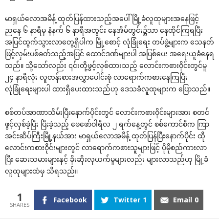
မာရှယ်လောအမိန့် ထုတ်ပြန်ထားသည့်အပေါ် မြို့ခံလူထုများအနေဖြင့်
ညနေ ၆ နာရီမှ နံနက် ၆ နာရီအတွင်း နေအိမ်တွင်း၌သာ နေထိုင်ကြရပြီး
အပြင်ထွက်သွားလာတွေ့ရှိပါက မြို့စောင့် လုံခြုံရေး တပ်ဖွဲ့များက သေနတ်
ဖြင့်လှမ်းပစ်ခတ်သည့်အပြင် ထောင်ဒဏ်များပါ အပြစ်ပေး အရေးယူခံနေရ
သည်။ သို့သော်လည်း ၎င်းတို့ဖွင့်လှစ်ထားသည့် လောင်းကစားဝိုင်းတွင်မူ
၂၄ နာရီလုံး လူတန်းစားအလွှာပေါင်းစုံ လာရောက်ကစားနေကြပြီး
လုံခြုံရေးများပါ ထားရှိပေးထားသည်ဟု ဒေသခံလူထုများက ပြောသည်။
စစ်တပ်အာဏာသိမ်းပြီးနောက်ပိုင်းတွင် လောင်းကစားဝိုင်းများအား စတင်
ဖွင့်လှစ်ခဲ့ပြီး ပြီးခဲ့သည့် ဖေဖော်ဝါရီလ ၂ ရက်နေ့တွင် စစ်ကောင်စီက ကြာ
အင်းဆိပ်ကြီးမြို့နယ်အား မာရှယ်လောအမိန့် ထုတ်ပြန်ပြီးနောက်ပိုင်း ထို
လောင်းကစားဝိုင်းများတွင် လာရောက်ကစားသူများဖြင့် ပိုမိုစည်ကားလာ
ပြီး ဆေးသမားများနှင့် ခိုးဆိုးလုယက်မှုများလည်း များလာသည်ဟု မြို့ခံ
လူထုများထံမှ သိရသည်။
1
Facebook
Twitter
1
Email
0