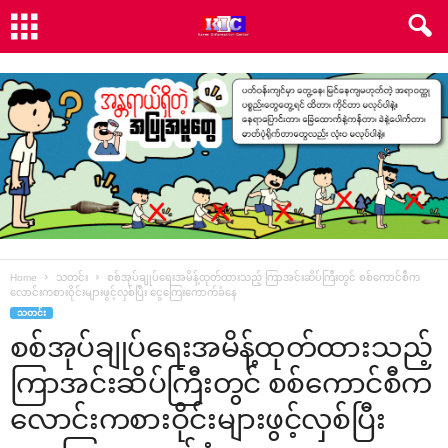
Home
သတင်း
စစ်အုပ်ချုပ်ရေးအမိန့်ထုတ်ထားသည့် ကြာအင်းဆိပ်ကြီးတွင် စစ်ကောင်စီက
လောင်းကစားဝိုင်းများဖွင့်လှစ်ပြီး ငွေကြေးကောက်ခံနေ
သတင်း
စစ်အုပ်ချုပ်ရေးအမိန့်ထုတ်ထားသည့်
ကြာအင်းဆိပ်ကြီးတွင် စစ်ကောင်စီက
လောင်းကစားဝိုင်းများဖွင့်လှစ်ပြီး