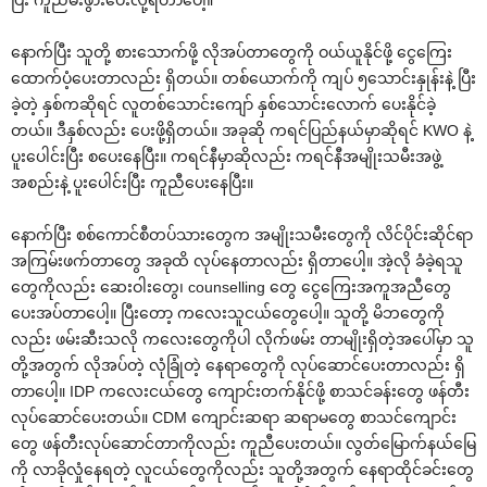
နောက်ပြီး သူတို့ စားသောက်ဖို့ လိုအပ်တာတွေကို ဝယ်ယူနိုင်ဖို့ ငွေကြေး
ထောက်ပံ့ပေးတာလည်း ရှိတယ်။ တစ်ယောက်ကို ကျပ် ၅သောင်းနှုန်းနဲ့ ပြီး
ခဲ့တဲ့ နှစ်ကဆိုရင် လူတစ်သောင်းကျော် နှစ်သောင်းလောက် ပေးနိုင်ခဲ့
တယ်။ ဒီနှစ်လည်း ပေးဖို့ရှိတယ်။ အခုဆို ကရင်ပြည်နယ်မှာဆိုရင် KWO နဲ့
ပူးပေါင်းပြီး စပေးနေပြီး။ ကရင်နီမှာဆိုလည်း ကရင်နီအမျိုးသမီးအဖွဲ့
အစည်းနဲ့ ပူးပေါင်းပြီး ကူညီပေးနေပြီး။
နောက်ပြီး စစ်ကောင်စီတပ်သားတွေက အမျိုးသမီးတွေကို လိင်ပိုင်းဆိုင်ရာ
အကြမ်းဖက်တာတွေ အခုထိ လုပ်နေတာလည်း ရှိတာပေါ့။ အဲ့လို ခံခဲ့ရသူ
တွေကိုလည်း ဆေးဝါးတွေ၊ counselling တွေ ငွေကြေးအကူအညီတွေ
ပေးအပ်တာပေါ့။ ပြီးတော့ ကလေးသူငယ်တွေပေါ့။ သူတို့ မိဘတွေကို
လည်း ဖမ်းဆီးသလို ကလေးတွေကိုပါ လိုက်ဖမ်း တာမျိုးရှိတဲ့အပေါ်မှာ သူ
တို့အတွက် လိုအပ်တဲ့ လုံခြုံတဲ့ နေရာတွေကို လုပ်ဆောင်ပေးတာလည်း ရှိ
တာပေါ့။ IDP ကလေးငယ်တွေ ကျောင်းတက်နိုင်ဖို့ စာသင်ခန်းတွေ ဖန်တီး
လုပ်ဆောင်ပေးတယ်။ CDM ကျောင်းဆရာ ဆရာမတွေ စာသင်ကျောင်း
တွေ ဖန်တီးလုပ်ဆောင်တာကိုလည်း ကူညီပေးတယ်။ လွတ်မြောက်နယ်မြေ
ကို လာခိုလှုံနေရတဲ့ လူငယ်တွေကိုလည်း သူတို့အတွက် နေရာထိုင်ခင်းတွေ