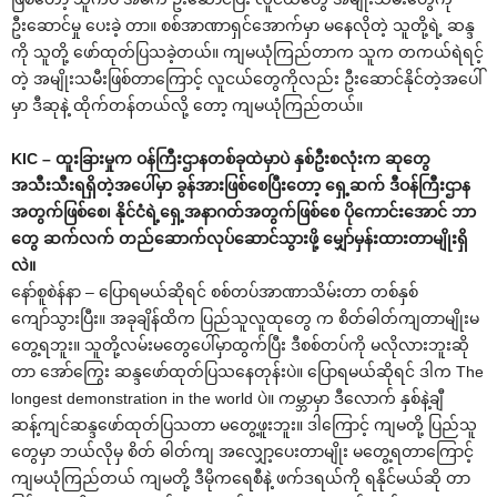
ဦးဆောင်မှု ပေးခဲ့ တာ။ စစ်အာဏာရှင်အောက်မှာ မနေလိုတဲ့ သူတို့ရဲ့ ဆန္ဒ
ကို သူတို့ ဖော်ထုတ်ပြသခဲ့တယ်။ ကျမယုံကြည်တာက သူက တကယ်ရဲရင့်
တဲ့ အမျိုးသမီးဖြစ်တာကြောင့် လူငယ်တွေကိုလည်း ဦးဆောင်နိုင်တဲ့အပေါ်
မှာ ဒီဆုနဲ့ ထိုက်တန်တယ်လို့ တော့ ကျမယုံကြည်တယ်။
KIC – ထူးခြားမှုက ဝန်ကြီးဌာနတစ်ခုထဲမှာပဲ နှစ်ဦးစလုံးက ဆုတွေ
အသီးသီးရရှိတဲ့အပေါ်မှာ ခွန်အားဖြစ်စေပြီးတော့ ရှေ့ဆက် ဒီဝန်ကြီးဌာန
အတွက်ဖြစ်စေ၊ နိုင်ငံရဲ့ရှေ့အနာဂတ်အတွက်ဖြစ်စေ ပိုကောင်းအောင် ဘာ
တွေ ဆက်လက် တည်ဆောက်လုပ်ဆောင်သွားဖို့ မျှော်မှန်းထားတာမျိုးရှိ
လဲ။
နော်စူစဲန်နာ – ပြောရမယ်ဆိုရင် စစ်တပ်အာဏာသိမ်းတာ တစ်နှစ်
ကျော်သွားပြီး။ အခုချိန်ထိက ပြည်သူလူထုတွေ က စိတ်ဓါတ်ကျတာမျိုးမ
တွေ့ရဘူး။ သူတို့လမ်းမတွေပေါ်မှာထွက်ပြီး ဒီစစ်တပ်ကို မလိုလားဘူးဆို
တာ အော်ကြွေး ဆန္ဒဖော်ထုတ်ပြသနေတုန်းပဲ။ ပြောရမယ်ဆိုရင် ဒါက The
longest demonstration in the world ပဲ။ ကမ္ဘာမှာ ဒီလောက် နှစ်နဲ့ချီ
ဆန့်ကျင်ဆန္ဒဖော်ထုတ်ပြသတာ မတွေ့ဖူးဘူး။ ဒါကြောင့် ကျမတို့ ပြည်သူ
တွေမှာ ဘယ်လိုမှ စိတ် ဓါတ်ကျ အလျှော့ပေးတာမျိုး မတွေ့ရတာကြောင့်
ကျမယုံကြည်တယ် ကျမတို့ ဒီမိုကရေစီနဲ့ ဖက်ဒရယ်ကို ရနိုင်မယ်ဆို တာ