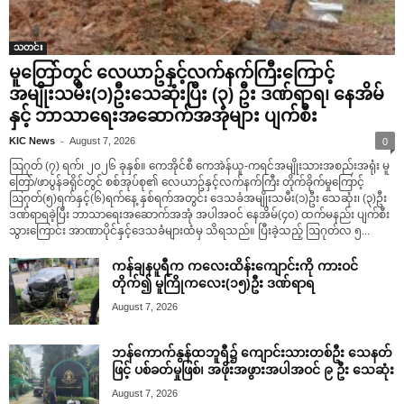
သတင်း
မူတြော်တွင် လေယာဥ်နှင့်လက်နက်ကြီးကြောင့်
အမျိုးသမီး(၁)ဦးသေဆုံးပြီး (၃) ဦး ဒဏ်ရာရ၊ နေအိမ်
နှင့် ဘာသာရေးအဆောက်အအုံများ ပျက်စီး
-
KIC News
August 7, 2026
0
ဩဂုတ် (၇) ရက်၊ ၂၀၂၆ ခုနှစ်။ ကေအိုင်စီ ကေအဲန်ယူ-ကရင်အမျိုးသားအစည်းအရုံး မူ
တြော်/ဖာပွန်ခရိုင်တွင် စစ်အုပ်စု၏ လေယာဥ်နှင့်လက်နက်ကြီး တိုက်ခိုက်မှုကြောင့်
ဩဂုတ်(၅)ရက်နှင့်(၆)ရက်နေ့ နှစ်ရက်အတွင်း ဒေသခံအမျိုးသမီး(၁)ဦး သေဆုံး၊ (၃)ဦး
ဒဏ်ရာရခဲ့ပြီး ဘာသာရေးအဆောက်အအုံ အပါအဝင် နေအိမ်(၄၀) ထက်မနည်း ပျက်စီး
သွားကြောင်း အာဏာပိုင်နှင့်ဒေသခံများထံမှ သိရသည်။ ပြီးခဲ့သည့် ဩဂုတ်လ ၅...
ကန်ချနပူရီက ကလေးထိန်းကျောင်းကို ကားဝင်
တိုက်၍ မူကြိုကလေး(၁၅)ဦး ဒဏ်ရာရ
August 7, 2026
ဘန်ကောက်နွန်ထဘူရီ၌ ကျောင်းသားတစ်ဦး သေနတ်
ဖြင့် ပစ်ခတ်မှုဖြစ်၊ အဖိုးအဖွားအပါအဝင် ၉ ဦး သေဆုံး
August 7, 2026