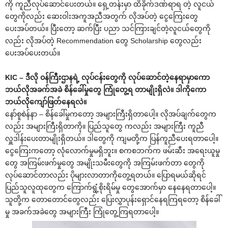
ကို ကူညီလုပ်ဆောင်ပေးတယ်။ ရှေ့တန်းမှာ ထိခိုက်ဒဏ်ရာရ တဲ့ လူငယ်
တွေကိုလည်း ဆေးဝါးအကူအညီအတွက် လိုအပ်တဲ့ ငွေကြေးတွေ
ပေးအပ်တယ်။ ပြီးတော့ ဆက်ပြီး ပညာ သင်ကြားချင်တဲ့လူငယ်တွေကို
လည်း လိုအပ်တဲ့ Recommendation တွေ Scholarship တွေလည်း
ပေးအပ်ပေးတယ်။
KIC – ဒီလို ဝန်ကြီးဌာနရဲ့ လုပ်ငန်းတွေကို လုပ်ဆောင်တဲ့နေရာမှာကော
ဘယ်လိုအခက်အခဲ စိန်ခေါ်မှုတွေ ကြုံတွေ့ရ တာမျိုးရှိလဲ။ ဒါကိုကော
ဘယ်လိုကျော်ဖြတ်နေရလဲ။
နော်စူစဲန်နာ – စိန်ခေါ်မှုကတော့ အများကြီးရှိတာပေါ့။ လိုအပ်ချက်တွေက
လည်း အများကြီးရှိတာကို။ ပြည်သူတွေ ကလည်း အများကြီး ကူညီ
လှူဒါန်းပေးတာမျိုးရှိတယ်။ ဒါတွေကို ကျမတို့က ပြန်ကူညီပေးရတာပေါ့။
ငွေကြေးကတော့ လုံလောက်မှုမရှိဘူး။ စကစဘက်က ဖမ်းဆီး အရေးယူမှု
တွေ အကြမ်းဖက်မှုတွေ အမျိုးသမီးတွေကို အကြမ်းဖက်တာ တွေကို
လုပ်ဆောင်တာလည်း ပိုများလာတာကိုတွေ့ရတယ်။ ပြောရမယ်ဆိုရင်
ပြည်သူလူထုတွေက ကြောက်ရွံ့စိုးရိမ်မှု တွေအောက်မှာ နေနေရတာပေါ့။
သူတို့က တောတောင်တွေလည်း ပြေးလွှာပုန်းရှောင်နေရကြရတော့ စိန်ခေါ်
မှု အခက်အခဲတွေ အများကြီး ကြုံတွေ့ကြရတာပေါ့။