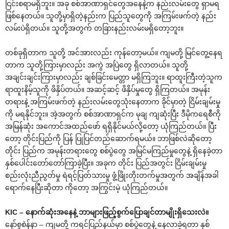
ငြင်းစရာမရှိဘူး။ အခု စစ်အာဏာရှင်တွေအနေနဲ့က နည်းလမ်းတွေ ရှာမရ
ဖြစ်နေတယ်။ သူတို့မှာရှိတဲ့နည်းက ပြည်သူတွေကို အကြမ်းဖက်တဲ့ နည်း
လမ်းပဲရှိတယ်။ သူတို့အတွက် တခြားနည်းလမ်းမရှိတော့ဘူး။
တစ်ခုရှိတာက သူတို့ အင်အားလည်း ကုန်တော့မယ်။ ကျမတို့ မြင်တွေ့နေရ
တာက သူတို့ကြားမှာလည်း အကွဲ အပြဲတွေ ရှိလာတယ်။ သူတို့
အချင်းချင်းကြားမှာလည်း ချစ်ခြင်းမေတ္တာ မရှိကြဘူး။ ရာထူးကြီးတဲ့သူက
ရာထူးနိမ့်သူကို ဖိနှိပ်တယ်။ အဆင့်ဆင့် ဖိနှိပ်မှုတွေ ရှိကြတယ်။ အမုန်း
တရားနဲ့ အကြမ်းဖက်တဲ့ နည်းလမ်းတွေသုံးနေတာက ခိုင်မှာတဲ့ ငြိမ်းချမ်းမှု
ကို မရနိုင်ဘူး။ အဲ့အတွက် စစ်အာဏာရှင်က မုချ ကျဆုံးပြီး ဒီမိုကရေစီကို
အမြန်ဆုံး အကောင်အထည်ဖော် ရရှိနိုင်မယ်လို့တော့ ယုံကြည်တယ်။ ပြီး
တော့ တိုင်းပြည်ကို ပြန် ပြုပြင်တည်ဆောက်ရမယ်။ ဘာဖြစ်လဲဆိုတော့
တိုင်း ပြည်က အမုန်းတရားတွေ စစ်ပွဲတွေ အမြင်မကြည်မှုတွေနဲ့ ရှိနေခဲ့တာ
နှစ်ပေါင်းတော်တော်ကြာခဲ့ပြီး။ အခုက တိုင်း ပြည်အတွင်း ငြိမ်းချမ်းမှု
စည်းလုံးညီညွတ်မှု ရဲရင့်ပြတ်သားမှု ဖွံ့ဖြိုးတိုးတက်မှုအတွက် အချိန်အခါ
ရောက်နေပြီးဆိုတာ ကိုတော့ အကြွင်းမဲ့ ယုံကြည်တယ်။
KIC – နောက်ဆုံးအနေနဲ့ ဘာများဖြည့်စွက်ပြောချင်တာမျိုးရှိသေးလဲ။
နော်စူစဲန်နာ – ကျမတို့ ကရင်ပြည်နယ်မှာ စစ်ပွဲတွေနဲ့ နေလာခဲ့ရတာ နှစ်