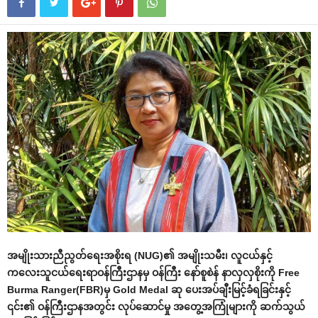
အမျိုးသားညီညွတ်ရေးအစိုးရ (NUG)၏ အမျိုးသမီး၊ လူငယ်နှင့်
ကလေးသူငယ်ရေးရာဝန်ကြီးဌာနမှ ဝန်ကြီး နော်စူစဲန် နာလှလှစိုးကို Free
Burma Ranger(FBR)မှ Gold Medal ဆု ပေးအပ်ချီးမြင့်ခံရခြင်းနှင့်
၎င်း၏ ဝန်ကြီးဌာနအတွင်း လုပ်ဆောင်မှု အတွေ့အကြုံများကို ဆက်သွယ်