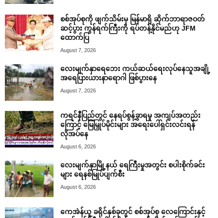
စစ်အုပ်စုကို ဖျက်သိမ်းမှ မြန်မာရှိ ဆိုက်ဘာရာဇဝတ်
ဆင့်ပွား ကွန်ရက်ကြီးကို ရပ်တန့်နိုင်မည်ဟု JFM
ထောက်ပြ
August 7, 2026
လေးမျက်နှာရေဘေး ကယ်ဆယ်ရေးလုပ်နေသူအချို့
အရေပြားယားနာရောဂါ ဖြစ်ပွားနေ
August 7, 2026
ကရင်နီပြည်တွင် နေရပ်စွန့်ခွာရမှု အကျပ်အတည်း
ကြောင့် မြေမြှုပ်မိုင်းများ အရေးပေါ်ရှင်းလင်းရန်
လိုအပ်နေ
August 6, 2026
လေးမျက်နှာမြို့နယ် ရေကြီးမှုအတွင်း စပါးစိုက်ခင်း
များ ရေနစ်မြုပ်ပျက်စီး
August 6, 2026
ကေအဲန်ယူ ခရိုင်နှစ်ခုတွင် စစ်အုပ်စု လေကြောင်းနှင့်