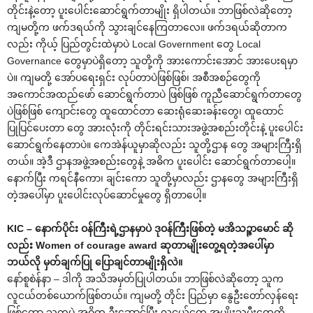
တိုင်းနဲ့တော့ ပူးပေါင်းဆောင်ရွက်တာမျိုး ရှိပါတယ်။ ဘာဖြစ်လဲဆိုတော့
ကျမတို့က ဖက်ဒရယ်ကို သွားချင်နေကြတာလေ။ ဖက်ဒရယ်ဆိုတာက
လည်း ကိုယ့် ပြည်တွင်းထဲမှာပဲ Local Government တွေ Local
Governance တွေမှာပဲရှိတော့ သူတို့ကို အားကောင်းအောင် အားပေးရမှာ
ပဲ။ ကျမတို့ အော်ပရေးရှင်း လုပ်တာပဲဖြစ်ဖြစ်၊ အစီအစဉ်တွေကို
အကောင်အထည်ဖော် ဆောင်ရွက်တာပဲ ဖြစ်ဖြစ် ကူညီဆောင်ရွက်တာတွေ
ပဲဖြစ်ဖြစ် ကျောင်းတွေ ထူထောင်တာ ဆေးရုံဆေးခန်းတွေ၊ ထူထောင်
ပြုပြင်ပေးတာ တွေ အားလုံးကို တိုင်းရင်းသားအဖွဲ့အစည်းတိုင်းနဲ့ ပူးပေါင်း
ဆောင်ရွက်နေတာပဲ။ ကေအဲန်ယူမှာဆိုလည်း သူတို့ဌာန တွေ အများကြီးရှိ
တယ်။ အဲ့ဒီ ဌာနအဖွဲ့အစည်းတွေနဲ့ အဓိက ပူးပေါင်း ဆောင်ရွက်တာပေါ့။
နောက်ပြီး ကရင်နီကော၊ ချင်းကော သူတို့မှာလည်း ဌာနတွေ အများကြီးရှိ
တဲ့အပေါ်မှာ ပူးပေါင်းလုပ်ဆောင်မှုတွေ ရှိတာပေါ့။
KIC – နောက်ပိုင်း ဝန်ကြီးရဲ့ဌာနမှာပဲ ဒုဝန်ကြီးဖြစ်တဲ့ မအိသဉ္ဇာမောင် ဆို
လည်း Women of courage award ဆုတာမျိုးတွေ့ရတဲ့အပေါ်မှာ
ဘယ်လို မှတ်ချက်ပြု ပြောချင်တာမျိုးရှိလဲ။
နော်စူစဲန်နာ – ဒါကို အသိအမှတ်ပြုပါတယ်။ ဘာဖြစ်လဲဆိုတော့ သူက
လူငယ်တစ်ယောက်ဖြစ်တယ်။ ကျမတို့ တိုင်း ပြည်မှာ နွေဦးတော်လှန်ရေး
ဖြစ်တော့ သူကပဲ အဓိက ဦးဆောင်ပြီး လူငယ်တွေ အမျိုးသမီးတွေကို