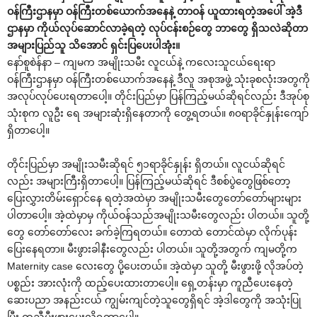
ဝန်ကြီးဌာနမှာ ဝန်ကြီးတစ်ယောက်အနေနဲ့ တာဝန် ယူထားရတဲ့အပေါ် အဲ့ဒီ
ဌာနမှာ ကိုယ်လုပ်ဆောင်လာခဲ့ရတဲ့ လုပ်ငန်းစဉ်တွေ ဘာတွေ ရှိသလဲဆိုတာ
အများပြည်သူ သိအောင် ရှင်းပြပေးပါအုံး။
နော်စူစဲန်နာ – ကျမက အမျိုးသမီး လူငယ်နဲ့ ကလေးသူငယ်ရေးရာ
ဝန်ကြီးဌာနမှာ ဝန်ကြီးတစ်ယောက်အနေနဲ့ ဒီလူ အစုအဖွဲ့ သုံးခုစလုံးအတွကို
အလုပ်လုပ်ပေးရတာပေါ့။ တိုင်းပြည်မှာ ပြန်ကြည့်မယ်ဆိုရင်လည်း ဒီအုပ်စု
သုံးစုက လူဦး ရေ အများဆုံးရှိနေတာကို တွေ့ရတယ်။ ၈၀ရာခိုင်နှုန်းကျော်
ရှိတာပေါ့။
တိုင်းပြည်မှာ အမျိုးသမီးဆိုရင် ၅၁ရာခိုင်နှုန်း ရှိတယ်။ လူငယ်ဆိုရင်
လည်း အများကြီးရှိတာပေါ့။ ပြန်ကြည့်မယ်ဆိုရင် ဒီစစ်ပွဲတွေဖြစ်တော့
ပြေးလွှားတိမ်းရှောင်နေ ရတဲ့အထဲမှာ အမျိုးသမီးတွေတော်တော်များများ
ပါတာပေါ့။ အဲ့ထဲမှာမှ ကိုယ်ဝန်သည်အမျိုးသမီးတွေလည်း ပါတယ်။ သူတို့
တွေ တော်တော်လေး ခက်ခဲ့ကြရတယ်။ တောထဲ တောင်ထဲမှာ လိုက်ပုန်း
ပြေးနေရတာ။ မီးဖွားခါနီးတွေလည်း ပါတယ်။ သူတို့အတွက် ကျမတို့က
Maternity case လေးတွေ ပို့ပေးတယ်။ အဲ့ထဲမှာ သူတို့ မီးဖွားဖို့ လိုအပ်တဲ့
ပစ္စည်း အားလုံးကို ထည့်ပေးထားတာပေါ့။ ရှေ့တန်းမှာ ကူညီပေးနေတဲ့
ဆေးပညာ အနည်းငယ် ကျွမ်းကျင်တဲ့သူတွေရှိရင် အဲ့ဒါတွေကို အသုံးပြု
ပြီး ကူညီမီးဖွားပေးလို့ရတာပေါ့။