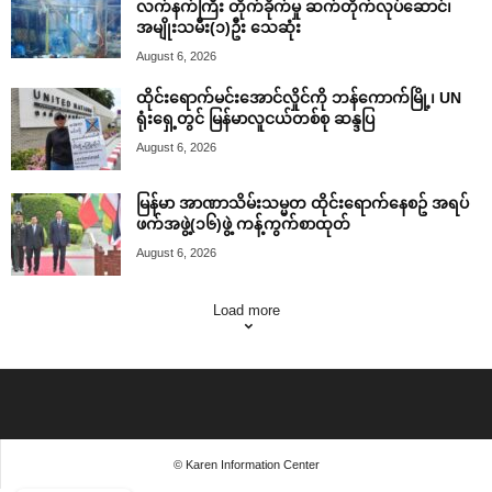
လက်နက်ကြီး တိုက်ခိုက်မှု ဆက်တိုက်လုပ်ဆောင်၊
အမျိုးသမီး(၁)ဦး သေဆုံး
August 6, 2026
ထိုင်းရောက်မင်းအောင်လှိုင်ကို ဘန်ကောက်မြို့၊ UN
ရုံးရှေ့တွင် မြန်မာလူငယ်တစ်စု ဆန္ဒပြ
August 6, 2026
မြန်မာ အာဏာသိမ်းသမ္မတ ထိုင်းရောက်နေစဥ် အရပ်
ဖက်အဖွဲ့(၁၆)ဖွဲ့ ကန့်ကွက်စာထုတ်
August 6, 2026
Load more
© Karen Information Center