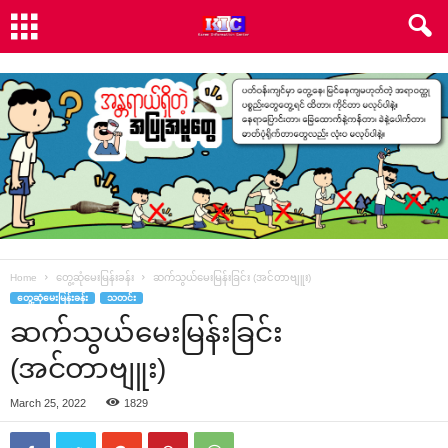
Home
တွေ့ဆုံမေးမြန်းခန်း
ဆက်သွယ်မေးမြန်းခြင်း (အင်တာဗျူး)
တွေ့ဆုံမေးမြန်းခန်း
သတင်း
ဆက်သွယ်မေးမြန်းခြင်း
(အင်တာဗျူး)
March 25, 2022
1829