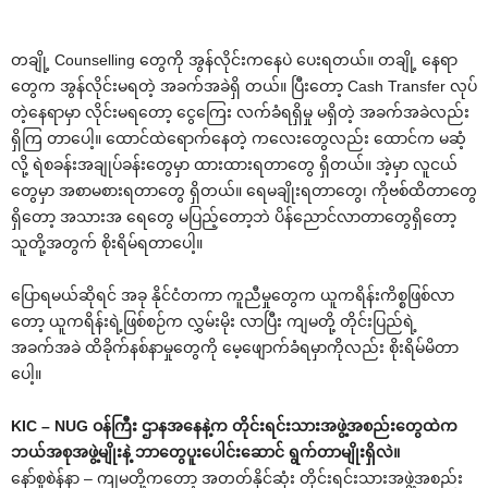
တချို့ Counselling တွေကို အွန်လိုင်းကနေပဲ ပေးရတယ်။ တချို့ နေရာ
တွေက အွန်လိုင်းမရတဲ့ အခက်အခဲရှိ တယ်။ ပြီးတော့ Cash Transfer လုပ်
တဲ့နေရာမှာ လိုင်းမရတော့ ငွေကြေး လက်ခံရရှိမှု မရှိတဲ့ အခက်အခဲလည်း
ရှိကြ တာပေါ့။ ထောင်ထဲရောက်နေတဲ့ ကလေးတွေလည်း ထောင်က မဆံ့
လို့ ရဲစခန်းအချုပ်ခန်းတွေမှာ ထားထားရတာတွေ ရှိတယ်။ အဲ့မှာ လူငယ်
တွေမှာ အစာမစားရတာတွေ ရှိတယ်။ ရေမချိုးရတာတွေ၊ ကိုဗစ်ထိတာတွေ
ရှိတော့ အသားအ ရေတွေ မပြည့်တော့ဘဲ ပိန်ညောင်လာတာတွေရှိတော့
သူတို့အတွက် စိုးရိမ်ရတာပေါ့။
ပြောရမယ်ဆိုရင် အခု နိုင်ငံတကာ ကူညီမှုတွေက ယူကရိန်းကိစ္စဖြစ်လာ
တော့ ယူကရိန်းရဲ့ဖြစ်စဉ်က လွှမ်းမိုး လာပြီး ကျမတို့ တိုင်းပြည်ရဲ့
အခက်အခဲ ထိခိုက်နစ်နာမှုတွေကို မေ့ဖျောက်ခံရမှာကိုလည်း စိုးရိမ်မိတာ
ပေါ့။
KIC – NUG ဝန်ကြီး ဌာနအနေနဲ့က တိုင်းရင်းသားအဖွဲ့အစည်းတွေထဲက
ဘယ်အစုအဖွဲ့မျိုးနဲ့ ဘာတွေပူးပေါင်းဆောင် ရွက်တာမျိုးရှိလဲ။
နော်စူစဲန်နာ – ကျမတို့ကတော့ အတတ်နိုင်ဆုံး တိုင်းရင်းသားအဖွဲ့အစည်း