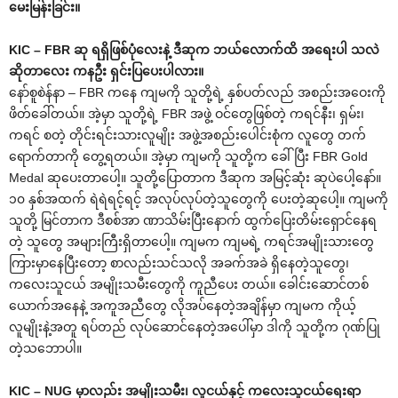
မေးမြန်းခြင်း။
KIC – FBR ဆု ရရှိဖြစ်ပုံလေးနဲ့ ဒီဆုက ဘယ်လောက်ထိ အရေးပါ သလဲ
ဆိုတာလေး ကနဦး ရှင်းပြပေးပါလား။
နော်စူစဲန်နာ – FBR ကနေ ကျမကို သူတို့ရဲ့ နှစ်ပတ်လည် အစည်းအဝေးကို
ဖိတ်ခေါ်တယ်။ အဲ့မှာ သူတို့ရဲ့ FBR အဖွဲ့ ဝင်တွေဖြစ်တဲ့ ကရင်နီး၊ ရှမ်း၊
ကရင် စတဲ့ တိုင်းရင်းသားလူမျိုး အဖွဲ့အစည်းပေါင်းစုံက လူတွေ တက်
ရောက်တာကို တွေ့ရတယ်။ အဲ့မှာ ကျမကို သူတို့က ခေါ်ပြီး FBR Gold
Medal ဆုပေးတာပေါ့။ သူတို့ပြောတာက ဒီဆုက အမြင့်ဆုံး ဆုပဲပေါ့နော်။
၁၀ နှစ်အထက် ရဲရဲရင့်ရင့် အလုပ်လုပ်တဲ့သူတွေကို ပေးတဲ့ဆုပေါ့။ ကျမကို
သူတို့ မြင်တာက ဒီစစ်အာ ဏာသိမ်းပြီးနောက် ထွက်ပြေးတိမ်းရှောင်နေရ
တဲ့ သူတွေ အများကြီးရှိတာပေါ့။ ကျမက ကျမရဲ့ ကရင်အမျိုးသားတွေ
ကြားမှာနေပြီးတော့ စာလည်းသင်သလို အခက်အခဲ ရှိနေတဲ့သူတွေ၊
ကလေးသူငယ် အမျိုးသမီးတွေကို ကူညီပေး တယ်။ ခေါင်းဆောင်တစ်
ယောက်အနေနဲ့ အကူအညီတွေ လိုအပ်နေတဲ့အချိန်မှာ ကျမက ကိုယ့်
လူမျိုးနဲ့အတူ ရပ်တည် လုပ်ဆောင်နေတဲ့အပေါ်မှာ ဒါကို သူတို့က ဂုဏ်ပြု
တဲ့သဘောပါ။
KIC – NUG မှာလည်း အမျိုးသမီး၊ လူငယ်နှင့် ကလေးသူငယ်ရေးရာ