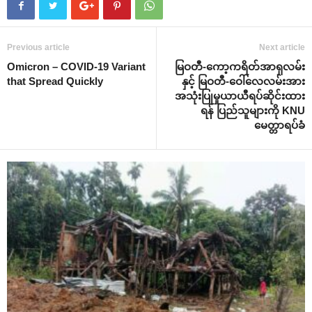
Previous article
Next article
Omicron – COVID-19 Variant
မြဝတီ-ကော့ကရိတ်အာရှလမ်း
that Spread Quickly
နှင့် မြဝတီ-ဝေါ်လေလမ်းအား
အသုံးပြုမှုယာယီရပ်ဆိုင်းထား
ရန် ပြည်သူများကို KNU
မေတ္တာရပ်ခံ