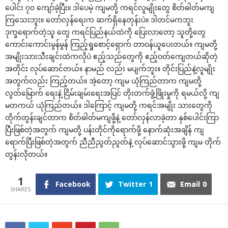
ပေါင်း ၇၀ ကျော်ခဲ့ပြီး။ ဒါပေမဲ့ ကျမတို့ ကရင်လူမျိုးတွေ စိတ်ဓါတ်မကျ
ကြသေးဘူး။ တော်လှန်ရေးက ဆက်ရှိနေတုန်းပဲ။ ဒါတင်မကဘူး
ဒုက္ခရောက်တဲ့သူ တွေ ကရင်ပြည်နယ်ထဲကို ပြေးလာတော့ သူတို့တွေ
ကောင်းကောင်းမွန်မွန် ကြည့်ရှုစောင့်ရှောက် တာဝန်ယူပေးတယ်။ ကျမတို့
အမျိုးသားသီးချင်းထဲကလိုပဲ ဧည့်သည်တွေကို ဧည့်ဝတ်ကျေတယ်ဆိုတဲ့
အတိုင်း လုပ်ဆောင်တယ်။ နာမည် လည်း မပျက်ဘူး။ တိုင်းပြည်နဲ့လူမျိုး
အတွက်လည်း ကြည့်တယ်။ အဲ့တော့ ကျမ ယုံကြည်တာက ကျမတို့
လွတ်မြောက် ရေးနဲ့ ငြိမ်းချမ်းရေးအပြင် တိုးတက်ဖွံ့ဖြိုးမှုကို ရမယ်လို့ ကျ
မတကယ် ယုံကြည်တယ်။ ဒါကြောင့် ကျမတို့ ကရင်အမျိုး သားတွေကို
တိုက်တွန်းချင်တာက စိတ်ဓါတ်မကျဖို့နဲ့ တော်လှန်လာခဲ့တာ နှစ်ပေါင်းကြာ
ပြီးဖြစ်တဲ့အတွက် ကျမတို့ ပန်းတိုင်ကိုရောက်ဖို့ နောက်ဆုံးအချိန် ကျ
ရောက်ပြီးဖြစ်တဲ့အတွက် ညီညီညွတ်ညွတ်နဲ့ လုပ်ဆောင်သွားဖို့ ကျမ တိုက်
တွန်းလိုတယ်။
1
Facebook
Twitter
1
Email
0