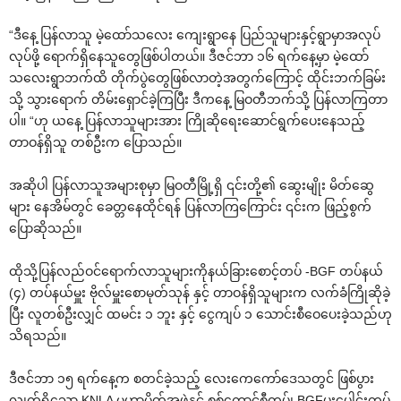
“ဒီ‌နေ့ ပြန်လာသူ မဲ့‌ထော်သ‌လေး ‌ကျေးရွာ‌နေ ပြည်သူများနှင့်ရွာမှာအလုပ်
လုပ်ဖို့ ‌ရောက်ရှိ‌နေသူ‌တွေဖြစ်ပါတယ်။ ဒီဇင်ဘာ ၁၆ ရက်‌နေ့မှာ မဲ့‌ထော်
သ‌လေးရွာဘက်ထိ တိုက်ပွဲ‌တွေဖြစ်လာတဲ့အတွက်‌ကြောင့် ထိုင်းဘက်ခြမ်း
သို့ သွား‌ရောက် တိမ်း‌ရှောင်ခဲ့ကြပြီး ဒီက‌နေ့ မြဝတီဘက်သို့ ပြန်လာကြတာ
ပါ။ “ဟု ယ‌နေ့ ပြန်လာသူများအား ကြိုဆို‌ရေး‌ဆောင်ရွက်‌ပေး‌နေသည့်
တာဝန်ရှိသူ တစ်ဦးက ‌ပြောသည်။
အဆိုပါ ပြန်လာသူအများစုမှာ မြဝတီမြို့ရှိ ၎င်းတို့၏ ‌ဆွေးမျိုး မိတ်‌ဆွေ
များ ‌နေအိမ်တွင် ‌ခေတ္တ‌နေထိုင်ရန် ပြန်လာကြ‌ကြောင်း ၎င်းက ဖြည့်စွက်
‌ပြောဆိုသည်။
ထိုသို့ပြန်လည်ဝင်‌ရောက်လာသူများကိုနယ်ခြား‌စောင့်တပ် -BGF တပ်နယ်
(၄) တပ်နယ်မှူး ဗိုလ်မှူး‌စောမုတ်သုန် နှင့် တာဝန်ရှိသူများက လက်ခံကြိုဆိုခဲ့
ပြီး လူတစ်ဦးလျှင် ထမင်း ၁ ဘူး နှင့် ‌ငွေကျပ် ၁ ‌သောင်းစီ‌ဝေ‌ပေးခဲ့သည်ဟု
သိရသည်။
ဒီဇင်ဘာ ၁၅ ရက်‌နေ့က စတင်ခဲ့သည့် ‌လေး‌ကေ‌ကော်‌ဒေသတွင် ဖြစ်ပွား
လျက်ရှိ‌သော KNLA မဟာမိတ်အဖွဲ့နှင့် စစ်‌ကောင်စီတပ်၊ BGFပူး‌ပေါင်းတပ်