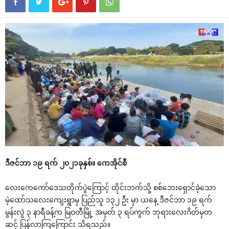
ဒီဇင်ဘာ ၁၉ ရက် ၂၀၂၁ခုနှစ်။ ‌ကေအိုင်စီ
‌လေး‌ကေ‌ကော်‌ဒေသတိုက်ပွဲ‌ကြောင့် ထိုင်းဘက်သို့ စစ်‌ဘေး‌ရှောင်ခဲ့‌သော
မဲ့‌ထော်သ‌လေး‌ကျေးရွာမှ ပြည်သူ ၁၃၂ ဦး မှာ ယ‌နေ့ ဒီဇင်ဘာ ၁၉ ရက်
မွန်းလွဲ ၃ နာရီခန့်က မြဝတီမြို့ အမှတ် ၃ ရပ်ကွက် ဘုရား‌လေးဂိတ်မှတ
ဆင့် ပြန်လာကြ‌ကြောင်း သိရသည်။