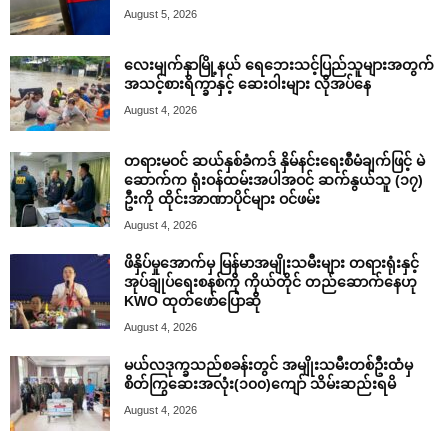
August 5, 2026
လေးမျက်နှာမြို့နယ် ရေဘေးသင့်ပြည်သူများအတွက်
အသင့်စားရိက္ခာနှင့် ဆေးဝါးများ လိုအပ်နေ
August 4, 2026
တရားမဝင် ဆယ်နှစ်ခံကဒ် နှိမ်နင်းရေးစီမံချက်ဖြင့် မဲ
ဆောက်က ရုံးဝန်ထမ်းအပါအဝင် ဆက်နွယ်သူ (၁၇)
ဦးကို ထိုင်းအာဏာပိုင်များ ဝင်ဖမ်း
August 4, 2026
ဖိနှိပ်မှုအောက်မှ မြန်မာအမျိုးသမီးများ တရားရုံးနှင့်
အုပ်ချုပ်ရေးစနစ်ကို ကိုယ်တိုင် တည်ဆောက်နေဟု
KWO ထုတ်ဖော်ပြောဆို
August 4, 2026
မယ်လဒုက္ခသည်စခန်းတွင် အမျိုးသမီးတစ်ဦးထံမှ
စိတ်ကြွဆေးအလုံး(၁၀၀)ကျော် သိမ်းဆည်းရမိ
August 4, 2026