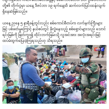
တို့၏ တိုက်ပွဲမှာ ယ‌နေ့ ဒီဇင်ဘာ ၁၉ ရက်‌နေ့ထိ ဆက်လက်ပြင်းထန်လျက်
ရှိ‌နေဆဲဖြစ်သည်။
ယ‌နေ့ ည‌နေ ၅ နာရီခန့်တွင်လည်း စစ်‌ကောင်စီတပ်က လက်နက်ကြီးများ
ဖြင့် ပစ်ခတ်မှု‌ကြောင့် နယ်စပ်တွင် ခိုလှုံ‌နေသည့် စစ်‌ရှောင်များသည် ‌သောင်
ရင်းမြစ်ကို ဖြတ်ကူး၍ ထိုင်းဘက်ခြမ်းသို့ လူအင်အား အလုံးအရင်းဖြင့်
ထပ်မံထွက်‌ပြေးခဲ့ကြရသည်ဟု သိရသည်။