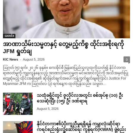
သတင်း
အာဏာသိမ်းသမ္မတနှင့် တွေ့မည့်ကိစ္စ ထိုင်းအစိုးရကို
JFM ရှုတ်ချ
-
KIC News
August 5, 2026
0
ဩဂုတ် (၅) ရက်၊ ၂၀၂၆ ခုနှစ်။ ကေအိုင်စီ မြန်မာပြည်သူလူထုကိုသတ်၍ နိုင်ငံတကာ
ရာဇဝတ်မှုကို ကျုးလွန်နေသည့် အာဏာသိမ်းသမ္မတ မင်းအောင်လှိုင်ကို အသိအမှတ်ပြု
တွေ့ဆုံမည့် ထိုင်းအစိုးရ၏ ဆုံးဖြတ်ချက်အပေါ် ကန့်ကွက်ရှုတ်ချကြောင်း Justice For
Myanmar-JFM က ဩဂုတ်လ (၃) ရက်နေ့က ထုတ်ပြန်သည်။ သမ္မတ...
သထုံခရိုင်တွင် ဇူလိုင်လအတွင်း စစ်အုပ်စု (၁၀) ဦး
သေဆုံးပြီး (၁၅) ဦး ဒဏ်ရာရ
August 5, 2026
နိုင်ငံတကာ၏ပံ့ပိုးကူညီမှုရရှိရန် ကမ္ဘာလုံးဆိုင်ရာ
ကရင်စည်းရုံးလှုံ့ဆော်ရေး ကွန်ရက်(KWAN) ဖွဲ့စည်း