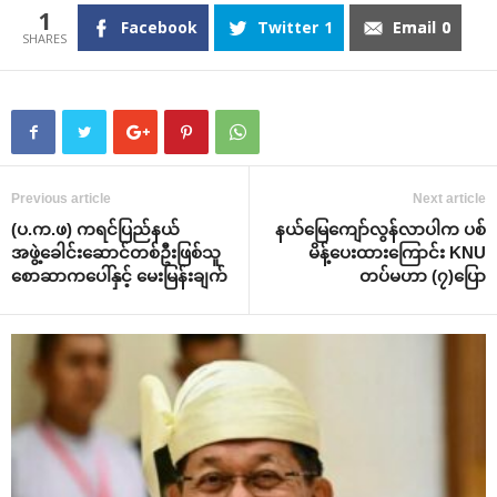
1
Facebook
Twitter
1
Email
0
Previous article
Next article
(ပ.က.ဖ) ကရင်ပြည်နယ်
နယ်‌မြေ‌ကျော်လွန်လာပါက ပစ်
အဖွဲ့‌ခေါင်း‌ဆောင်တစ်ဦးဖြစ်သူ
မိန့်‌ပေးထား‌ကြောင်း KNU
‌စောဆာက‌ပေါ်နှင့် ‌မေးမြန်းချက်
တပ်မဟာ (၇)‌ပြော