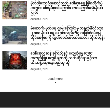
ဗိုလ်ဒါဘောဦးဆောင်သည့် ဒေါနအရှေ့ခြမ်းတိုက်ပွဲ
အတွင်း စစ်အုပ်စုစစ်ကြောင်း တစ်ကြောင်းလုံးနီးပါး
ပြုတ်
August 3, 2026
မဲဆောက်-ဖုတ်ဖရ လမ်းကြောင်းမှ တရုတ်နိုင်ငံသား
၂,၀၀၀ နီးပါး ရွှေ့ပြောင်းသည့်ကိစ္စ အမြန်စုံစမ်းရန်
ထိုင်းအစိုးရကို လွှတ်တော်အမတ်ဟောင်း တိုက်တွန်း
August 3, 2026
ဒေါ်အောင်ဆန်းစုကြည်နှင့် တွေ့ဆုံခဲ့မှု ICRC
အတည်ပြု၊ တွေ့ရှိချက်ကို သက်ဆိုင်ရာဖြင့်သာ
သီးသန့်ဆွေးနွေးမည်ဟု ဆို
August 3, 2026
Load more