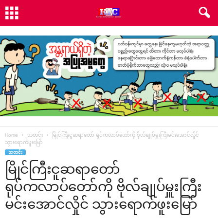
Home
သတင်း
မြိုင်ကြီးငူဆရာ‌တော် ရုပ်ကလာပ်‌တော်ကို ဗိုလ်ချုပ်မှူးကြီးမင်း‌အောင်လှိုင်
သွား‌ရောက်ဖူး‌မြော်
သတင်း
မြိုင်ကြီးငူဆရာ‌တော်
ရုပ်ကလာပ်‌တော်ကို ဗိုလ်ချုပ်မှူးကြီး
မင်း‌အောင်လှိုင် သွား‌ရောက်ဖူး‌မြော်