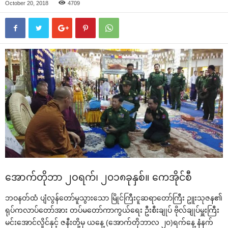
October 20, 2018
4709
‌အောက်တိုဘာ ၂ဝရက်၊ ၂၀၁၈ခုနှစ်။ ‌ကေအိုင်စီ
ဘဝနတ်ထံ ပျံလွန်‌တော်မူသွား‌သော မြိုင်ကြီးငူဆရာ‌တော်ကြီး ဥူးသုဇန၏
ရုပ်ကလာပ်‌တော်အား တပ်မ‌တော်ကာကွယ်‌ရေး ဦးစီးချုပ် ဗိုလ်ချုပ်မှူးကြီး
မင်း‌အောင်လှိုင်နှင့် ဇနီးတို့မှ ယ‌နေ့ (‌အောက်တိုဘာလ ၂၀)ရက်‌နေ့ နံနက်