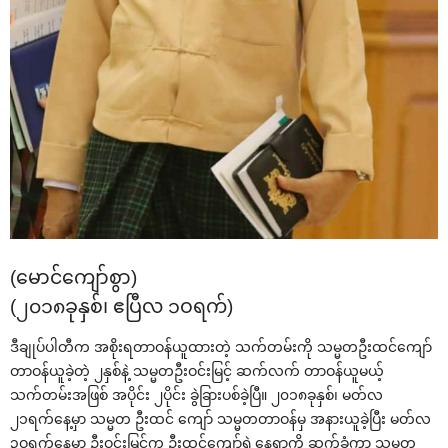
(‌မောင်‌ကျော်စွာ)
(၂၀၁၈ခုနှစ်၊ ဧပြီလ ၁ဝရက်)
ဒီချုပ်ပါတီက အစိုးရတာဝန်ယူထားတဲ့ သက်တမ်းကို သမ္မတဦးထင်‌ကျော်
တာဝန်ယူခဲ့တဲ့ ၂နှစ်နဲ့ သမ္မတဦးဝင်းမြင့် ဆက်လက် တာဝန်ယူမယ့်
သက်တမ်းအဖြစ် အပိုင်း ၂ပိုင်း ခွဲခြားပစ်ခဲ့ပြီ။ ၂၀၁၈ခုနှစ်၊ မတ်လ
၂၁ရက်‌နေ့မှာ သမ္မတ ဦးထင် ‌ကျော် သမ္မတတာဝန်မှ အနားယူခဲ့ပြီး မတ်လ
၃ဝရက်‌နေ့မှာ ဦးဝင်းမြင့်က ဦးထင်‌ကျော်ရဲ့‌နေရာကို ဆက်ခံကာ သမ္မတ