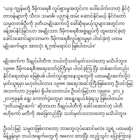
“ယခု ကျွန်မတို့ ဒီမိုက‌ရေစီ လှုပ်ရှားမှုအတွင်းက ‌ပေါ်‌ပေါက်လာတဲ့ နိုင်ငံ့
တာဝန်များကို သီလ၊ သမာဓိ၊ ပညာနဲ့ ထမ်း ‌ဆောင်နိုင်မယ့် နိုင်ငံ‌တော်
သမ္မတတစ်ဦးကို ဒုတိယမျိုးဆက်လို့ ‌ခေါ်ဆိုရမယ့်သူများအတွင်းက
ခန့်အပ်နိုင်ခြင်းဟာ အမျိုးသား ဒီမိုက‌ရေစီအဖွဲ့ချုပ်ကို ထူ‌ထောင်ခဲ့တဲ့
‌ခေါင်း‌ဆောင်များသာမက ဒီမိုက‌ရေစီလှုပ်ရှားမှုမှာ ပါဝင်ခဲ့တဲ့ ပထမ
မျိုးဆက်များ အားလုံး ရဲ့ဂုဏ်‌ရောင်ပဲ ဖြစ်ပါတယ်။”
မျိုးဆက်က ဒီချုပ်ပါတီက ဘယ်လိုသတ်မှတ်သလဲ‌တော့ မသိပါဘူး။
၁၉၈၈ ဒီမိုက‌ရေစီအ‌ရေး‌တော်ပုံကြီးမှာ ပါဝင်ခဲ့ကြ ပြီး တစ်ဆက်တည်း
နိုင်ငံ‌ရေးထဲမှာ ‌ခြေစုံပစ် ပါဝင်လှုပ်ရှား‌နေသူ‌တွေကို ပထမမျိုးဆက်လို့ပဲ
မှတ်ယူရမှာ မဟုတ်ပါလား။ ၁၉၈၈ အ‌ရေးအခင်းကြီးဖြစ်‌တော့ ဦးဝင်းမြင့်
အသက်ဟာ ၃၇နှစ်ပဲ ရှိပါ‌သေးတယ်။ ဦးဝင်းမြင့်ဟာ ၁၉၉၀၊ ၂၀၁၂၊
၂၀၁၅ခုနှစ် ‌ရွေး ‌ကောက်ပွဲ‌တွေမှာ အ‌ရွေးချယ်ခံခဲ့ရသူ ဖြစ်ပါတယ်။
“ဒုတိယမျိုးဆက်” ဆိုတာဟာ ဒီချုပ်ပါတီကို ‌ခေါင်း‌ဆောင်တဲ့ ပါတီ
ဗဟို‌ကော် မတီကို အ‌ခြေတည်ပြီး သတ်မှတ်သလား‌တော့ မသိပါဘူး။
ဦးဝင်းမြင့် သမ္မတဖြစ်လာ‌တော့ ဘာ‌တွေလုပ်‌ဆောင်မလဲ။ သူ့ရဲ့ ပထမဆုံး
မိန့်ခွန်းမှာ ဘယ်အချက်‌တွေကို အ‌လေး ထားပြီး ထည့်သွင်း ‌ပြောကြားခဲ့