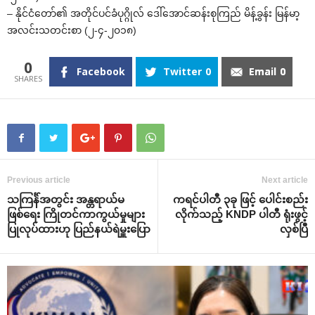
– နိုင်ငံ‌တော်၏ အတိုင်ပင်ခံပုဂ္ဂိုလ် ‌ဒေါ်‌အောင်ဆန်းစုကြည် မိန့်ခွန်း မြန်မာ့
အလင်းသတင်းစာ (၂-၄-၂၀၁၈)
0
Facebook
Twitter
0
Email
0
Previous article
Next article
သကြင်္န်အတွင်း အန္တရာယ်မ
ကရင်ပါတီ ၃ခု ဖြင့် ‌ပေါင်းစည်း
ဖြစ်‌ရေး ကြိုတင်ကာကွယ်မှုများ
လိုက်သည့် KNDP ပါတီ ရုံးဖွင့်
ပြုလုပ်ထားဟု ပြည်နယ်ရဲမှူး‌ပြော
လှစ်ပြီ