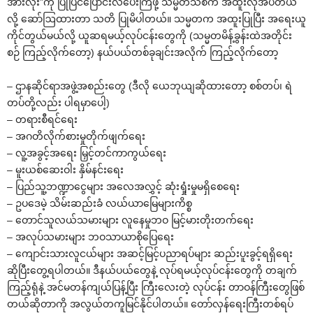
အားလုံး”ကို ပြုပြင်‌ပြောင်းလဲ‌ပေးကြဖို့ သမ္မတသစ်က အထူးလိုအပ်တယ်
လို့ ‌ဆော်ဩထားတာ သတိ ပြုမိပါတယ်။ သမ္မတက အထူးပြုပြီး အ‌ရေးယူ
ကိုင်တွယ်မယ်လို့ ယူဆရမယ့်လုပ်ငန်း‌တွေကို (သမ္မတမိန့်ခွန်းထဲအတိုင်း
စဉ် ကြည့်လိုက်‌တော့) နယ်ပယ်တစ်ခုချင်းအလိုက် ကြည့်လိုက်‌တော့
– ဌာနဆိုင်ရာအဖွဲ့အစည်း‌တွေ (ဒီလို ‌ယေဘုယျဆိုထား‌တော့ စစ်တပ်၊ ရဲ
တပ်တို့လည်း ပါရမှာ‌ပေါ့)
– တရားစီရင်‌ရေး
– အဂတိလိုက်စားမှုတိုက်ဖျက်‌ရေး
– လူ့အခွင့်အ‌ရေး မြှင့်တင်ကာကွယ်‌ရေး
– မူးယစ်‌ဆေးဝါး နှိမ်နင်း‌ရေး
– ပြည်သူ့ဘဏ္ဍာ‌ငွေများ အ‌လေအလွှင့် ဆုံးရှုံးမှုမရှိ‌စေ‌ရေး
– ဥပ‌ဒေမဲ့ သိမ်းဆည်းခံ လယ်ယာ‌မြေများကိစ္စ
– ‌တောင်သူလယ်သမားများ လူ‌နေမှုဘဝ မြင့်မားတိုးတက်‌ရေး
– အလုပ်သမားများ ဘဝသာယာစို‌ပြေ‌ရေး
– ‌ကျောင်းသားလူငယ်များ အဆင့်မြင့်ပညာရပ်များ ဆည်းပူးခွင့်ရရှိ‌ရေး
ဆိုပြီး‌တွေ့ရပါတယ်။ ဒီနယ်ပယ်‌တွေနဲ့ လုပ်ရမယ့်လုပ်ငန်း‌တွေကို တချက်
ကြည့်ရုံနဲ့ အင်မတန်ကျယ်ပြန့်ပြီး ကြီး‌လေးတဲ့ လုပ်ငန်း တာဝန်ကြီး‌တွေဖြစ်
တယ်ဆိုတာကို အလွယ်တကူမြင်နိုင်ပါတယ်။ ‌တော်လှန်‌ရေးကြီးတစ်ရပ်