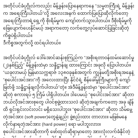
အတိုင်ပင်ခံပုဂ္ဂိုလ်ကလည်း မိန့်ခွန်း‌ပြော‌နေရာက‌နေ “သမ္မတကြီးရဲ့ မိန့်ခွန်း
က အ‌ရေးကြီးပါတယ်”လို့ အ‌လေးအနက် ‌ထောက်ပြ‌ပြောဆိုလိုက်‌တော့
အ‌ရေးကြီးတာရဲ့‌ရှေ့ကို စိုးရိမ်မှုက ‌ကျော်တက်သွားပါတယ်။ ဒီစိုးရိမ်မှုကို
‌ဖြေ‌ပျောက်‌ပေးနိုင်မယ့် အရာက‌တော့ လက်‌တွေ့လုပ်‌ဆောင်ပြခြင်းဆိုတဲ့
ကိစ္စပဲရှိပါတယ်။
ဒီကိစ္စအတွက်လို့ ထင်ရပါတယ်။
အတိုင်ပင်ခံပုဂ္ဂိုလ် ‌ဒေါ်‌အောင်ဆန်းစုကြည်က “အစိုးရတာဝန်ထမ်း‌ဆောင်မှု
(၂)နှစ်ပြည့်” မိန့်ခွန်းထဲမှာ သန္နိဋ္ဌာန်ချ ထား‌ကြောင်း အခုလို ‌ပြောပါတယ်။
“ယခုလာမယ့် မြန်မာသက္ကရာဇ် ၁၃၈ဝခုနှစ်အတွက် ကျွန်မတို့အစိုးရအ‌နေနဲ့
“စု‌ပေါင်းအင်အား”ကို အ‌လေးထားပြီး နိုင်ငံရဲ့ စိန်‌ခေါ်မှုကြီးများကို ‌ကျော်
ဖြတ်ဖို့ သန္နိဋ္ဌာန်ချလိုက်ပါတယ်”တဲ့။ အဲဒီမိန့်ခွန်းထဲမှာ “စု‌ပေါင်းအင်အား”
ဆိုတဲ့ စကားရပ် ၅ ကြိမ် ပါရှိပါတယ်။ ဒါ‌ပေမယ့် “စု‌ပေါင်းအင်အား” ဆိုတာ
ဘယ်လိုအင်အားစု‌တွေ ပါဝင်စုဖွဲ့ထားသလဲ ဆိုတဲ့အချက်က‌တော့ အခု ချိန်
ထိ ရှင်းရှင်းလင်းလင်း မရှိ‌သေးပါဘူး။ “စု‌ပေါင်းအင်အား” ဆိုတာ သိမ်‌မွေ့
တဲ့အင်အား (soft power)‌တွေနဲ့ချည်း ဖွဲ့စည်းထား တာလား။ မဖြစ်မ‌နေ
လိုက်နာရတဲ့အင်အား (hard power) ‌ရော မပါဘူးလား။
စု‌ပေါင်းအင်အားဆိုတာကို ‌ဖော်ထုတ်ဆိုရာမှာ‌တော့ အားလုံးလက်ခံနိုင်တဲ့