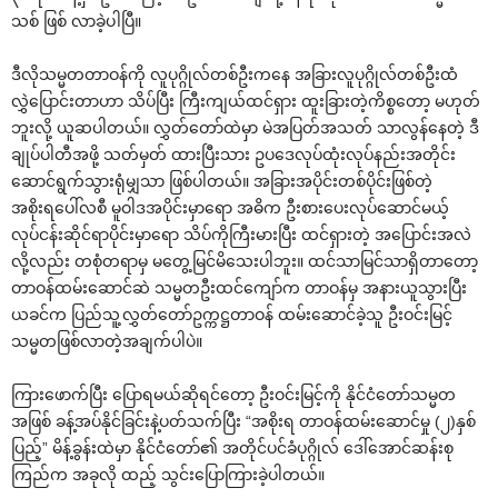
သစ် ဖြစ် လာခဲ့ပါပြီ။
ဒီလိုသမ္မတတာဝန်ကို လူပုဂ္ဂိုလ်တစ်ဦးက‌နေ အခြားလူပုဂ္ဂိုလ်တစ်ဦးထံ
လွှဲ‌ပြောင်းတာဟာ သိပ်ပြီး ကြီးကျယ်ထင်ရှား ထူးခြားတဲ့ကိစ္စ‌တော့ မဟုတ်
ဘူးလို့ ယူဆပါတယ်။ လွှတ်‌တော်ထဲမှာ မဲအပြတ်အသတ် သာလွန်‌နေတဲ့ ဒီ
ချုပ်ပါတီအဖို့ သတ်မှတ် ထားပြီးသား ဥပ‌ဒေလုပ်ထုံးလုပ်နည်းအတိုင်း
‌ဆောင်ရွက်သွားရုံမျှသာ ဖြစ်ပါတယ်။ အခြားအပိုင်းတစ်ပိုင်းဖြစ်တဲ့
အစိုးရ‌ပေါ်လစီ မူဝါဒအပိုင်းမှာ‌ရော အဓိက ဦးစား‌ပေးလုပ်‌ဆောင်မယ့်
လုပ်ငန်းဆိုင်ရာပိုင်းမှာ‌ရော သိပ်ကိုကြီးမားပြီး ထင်ရှားတဲ့ အ‌ပြောင်းအလဲ
လို့လည်း တစုံတရာမှ မ‌တွေ့မြင်မိ‌သေးပါဘူး။ ထင်သာမြင်သာရှိတာ‌တော့
တာဝန်ထမ်း‌ဆောင်ဆဲ သမ္မတဦးထင်‌ကျော်က တာဝန်မှ အနားယူသွားပြီး
ယခင်က ပြည်သူ့လွှတ်‌တော်ဥက္ကဋ္ဌတာဝန် ထမ်း‌ဆောင်ခဲ့သူ ဦးဝင်းမြင့်
သမ္မတဖြစ်လာတဲ့အချက်ပါပဲ။
ကြား‌ဖောက်ပြီး ‌ပြောရမယ်ဆိုရင်‌တော့ ဦးဝင်းမြင့်ကို နိုင်ငံ‌တော်သမ္မတ
အဖြစ် ခန့်အပ်နိုင်ခြင်းနဲ့ပတ်သက်ပြီး “အစိုးရ တာဝန်ထမ်း‌ဆောင်မှု (၂)နှစ်
ပြည့်” မိန့်ခွန်းထဲမှာ နိုင်ငံ‌တော်၏ အတိုင်ပင်ခံပုဂ္ဂိုလ် ‌ဒေါ်‌အောင်ဆန်းစု
ကြည်က အခုလို ထည့် သွင်း‌ပြောကြားခဲ့ပါတယ်။