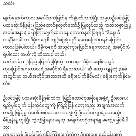
သလဲ။
မျက်‌မှောက်ကာလအ‌ပေါ်အကဲဖြတ်ချက်နဲ့ပတ်သက်ပြီး သမ္မတဦးဝင်းမြင့်
ပထမဆုံးမိန့်ခွန်း (ပြည်‌ထောင်စုလွှတ်‌တော်၌ ပြုလုပ်သည့် ကတိသစ္စာပြုပွဲ
အခမ်းအနား) ‌ပြောကြားချက်ထဲက‌နေ ‌ကောက်နုတ်ပြရရင် “ဒီ‌နေ့၊ ဒီ
အချိန်အခါဟာ ဒီမိုက‌ရေစီ ကျင့်စဉ်နဲ့အညီ ‌ခေတ်‌ပြောင်းစနစ်‌ပြောင်း
ကာလဖြစ်ပါတယ်။ ဒီမိုက‌ရေစီ အသွင်ကူး‌ပြောင်း‌ရေးကာလရဲ့ အစပိုင်းပဲ
ရှိပါ‌သေး တယ်”လို့ ဆိုထားပါတယ်။
သက်တမ်း (၂)ပြည့်‌မြောက်ခဲ့ပြီးတဲ့ ကာလမှာ “ဒီမိုက‌ရေစီအသွင်
ကူး‌ပြောင်း‌ရေးကာလရဲ့အစပိုင်းပဲ ရှိ‌သေးတယ်” ဆို ‌တော့ ကျန်တဲ့ ၃နှစ်
အတွင်းမှာ ဘယ်အတိုင်းအတာအထိ ခရီး‌ပေါက်နိုင်မလဲ။ ခရီး‌ရောက်နိုင်မ
လဲ။
ဦးဝင်းမြင့် ပထမဆုံးမိန့်ခွန်းထဲက “ပြည်‌ထောင်စုအစိုးရအဖွဲ့ရဲ့ ဦးစား‌ပေး
ရည်မှန်းချက် ပန်းတိုင်‌တွေ”ကို ကြည့်ပြန် ‌တော့လည်း အချက်အလက်
တချို့ ဖြည့်စွက်‌ပေါင်းစပ်ထားတာကလွဲလို့ ဦးထင်‌ကျော်ရဲ့ပထမဆုံး
မိန့်ခွန်းနဲ့ ထူးပြီး ကွဲလွဲခြားနား ‌နေတဲ့ အချက်တစုံတရာမျှ မ‌တွေ့မမြင်မိပါ
ဘူး။
သမ္မတသစ် ဦးဝင်းမြင့် ‌ပြောကြားချက်ထဲက ဦးစား‌ပေး ရည်မှန်းချက်