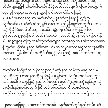
“စု‌ပေါင်းရည်မှန်းချက်၊ စု‌ပေါင်းဦး‌ဆောင်မှု၊ စု‌ပေါင်းလုပ်ငန်းစဉ်”‌တွေ
တိတိကျကျရှိဖို့ လိုအပ်ပါတယ်။ နိုင်ငံ့လွတ်လပ်‌ရေးကို ချီတက်‌လျှောက်
လှမ်းခဲ့ကြရာမှာ ကွယ်လွန် သွားကြပြီဖြစ်တဲ့ တိုင်းပြုပြည်
ပြု‌ခေါင်း‌ဆောင်‌တွေဟာ “ဖက်ဆစ်ဂျပန်‌တော်လှန်‌ရေးနဲ့ ပြည်သူ့
လွတ်လပ်‌ရေး” ဆိုတဲ့ တိကျရှင်း လင်းတဲ့ ရည်မှန်းချက်အတွက် (ဖတပ
လ)ကို နိုင်ငံ‌ရေးပါတီ‌တွေ၊ အသင်းအဖွဲ့‌တွေ၊ တိုင်းချစ်ပြည်ချစ်လူ
ပုဂ္ဂိုလ်‌တွေနဲ့ စုဖွဲ့ခဲ့ကြပါ တယ်။ “ဘ‌မော် – ဘ‌မော် အို့ အို့” လို့ ‌ကြွေး‌ကြော်
ပြီး ဆန့်ကျင်ခဲ့ကြတဲ့ သခင်လူငယ်‌ကျောင်းသား‌တွေဟာ ‌ဒေါက်တာဘ‌မော်
နဲ့ ထွက်ရပ်ဂိုဏ်း ဖွဲ့စည်းခဲ့ပါတယ်။ ဒါဟာ သမိုင်းလက်‌တွေ့ထဲက “စု‌ပေါင်း
အင်အား” ဖြစ်ပါတယ်။ အတိုင်ပင်ခံပုဂ္ဂိုလ်‌ပြောတဲ့ “စု‌ပေါင်းအင်အား” ဆို
တာ ဘာလဲ။
အတိုင်ပင်ခံပုဂ္ဂိုလ်က “ပြည်သူနာကျင်မယ့် နည်းလမ်းကို မ‌ရွေးဘူး။ မ
လုပ်ကိုင်ဘူး။ လက်နက်ကိုင်နည်းနဲ့ ‌ဖြေရှင်းတာ လည်း ဘဝင်မကျဘူး။
လမ်းမ‌ပေါ်က ဆန္ဒပြတဲ့ နည်းလမ်းလည်း မနှစ်မျို့ဘူး။ မသုံးချင်ဘူး”လို့
အဆိုပါနည်းလမ်း‌တွေကို ကြိုတင် ပစ်ပယ်ထားပြီးသားဆို‌တော့
အတိုင်ပင်ခံပုဂ္ဂိုလ်‌ရွေးချယ်မယ့် နည်းလမ်းက ဘယ်လမ်းအမျိုးအစားလဲ။
“၂၀၀၈အ‌ခြေခံဥပ‌ဒေ‌ဘောင်ထဲကလမ်း၊ လွှတ်‌တော်တွင်းနည်းလမ်း” ဆို