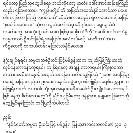
ရင်‌တော့ ပြည်သူ‌တွေပါစရာ ဘယ်လို‌တော့ မှာလဲ။ ‌ဒေါ်‌အောင်ဆန်းစုကြည်
လည်း ‌ပြောဖူးတာပဲ။ “ကျွန်မတို့ပါတီ အပြတ်အသတ်နိုင်‌အောင်သာ မဲ‌ပေး
ပါ။ ကျန်တာ ကြည့် လုပ်ပါမယ်” ဆိုတဲ့စကားလည်း ရှိတာပဲ‌လေ။ ဒါ့အပြင်
“စု‌ပေါင်းအင်အား” ဆိုတာ လွှတ်‌တော်ထဲမှာဆိုရင်‌တော့ ‌ရွေးချယ်ခံ
အမတ်‌တွေ အားလုံးရဲ့အင်အားပဲ ဖြစ်မှာ‌ပေါ့။ အဲဒီလို “စု‌ပေါင်းအင်အား”နဲ့
သမ္မတသစ် ဦးဝင်းမြင့်ရဲ့အ‌ပြောင်းအလဲလုပ်မယ့် “မာတိကာ”ထဲက
ကိစ္စ‌တွေကို တကယ်တမ်း ‌ပြောင်းလဲနိုင်မလား။
နိဂုံးချုပ်ရရင်၊ သမ္မတသစ်ဦးဝင်းမြင့်မိန့်ခွန်းထဲက ကျယ်ပြန့်ကြီးမားတဲ့
လုပ်ငန်းတာဝန်‌တွေရယ်။ ကျန်ရှိ‌နေတဲ့ အချိန် ကာလရယ်၊ ကြီးစွာ‌သော
အတားအဆီးအ‌နှောင့်အယှက်အကန့်အသတ်‌တွေဖြစ်တဲ့ “၂၀၀၈ အ‌ခြေခံဥ
ပ‌ဒေနဲ့ အခြားတည်ဆဲ ဥပ‌ဒေအ‌နှောင်အဖွဲ့‌တွေ၊ စစ်ဗြူရိုက‌ရေစီယန္တရား၊ စ
စ်ဗြူရိုကရက် လက်ဝါးကြီးအုပ်အရင်းအနှီး၊ ‌ခေါက်ရိုးကျိုးပုံ‌သေကားချပ်
ဖြစ် ‌နေတဲ့ စိတ်ဓာတ်‌တွေ”ကို နှိုင်းယှဉ်မိ‌တော့ ဝန်နဲ့အား မမျှမတဖြစ်တာကို
‌တွေ့မြင်ရ‌ကြောင်း တင်ပြလိုက်ပါတယ်။
ညွန်း
– “နိုင်ငံ‌တော်သမ္မတ ဦးဝင်းမြင့် မိန့်ခွန်း” မြန်မာ့အလင်းသတင်းစာ (၃၁- ၃
-၂၀၁၈)