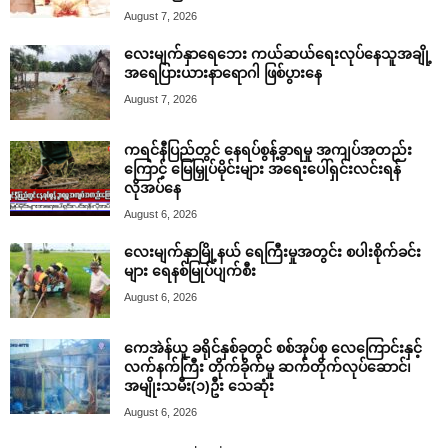
August 7, 2026
လေးမျက်နှာရေဘေး ကယ်ဆယ်ရေးလုပ်နေသူအချို့
အရေပြားယားနာရောဂါ ဖြစ်ပွားနေ
August 7, 2026
ကရင်နီပြည်တွင် နေရပ်စွန့်ခွာရမှု အကျပ်အတည်း
ကြောင့် မြေမြှုပ်မိုင်းများ အရေးပေါ်ရှင်းလင်းရန်
လိုအပ်နေ
August 6, 2026
လေးမျက်နှာမြို့နယ် ရေကြီးမှုအတွင်း စပါးစိုက်ခင်း
များ ရေနစ်မြုပ်ပျက်စီး
August 6, 2026
ကေအဲန်ယူ ခရိုင်နှစ်ခုတွင် စစ်အုပ်စု လေကြောင်းနှင့်
လက်နက်ကြီး တိုက်ခိုက်မှု ဆက်တိုက်လုပ်ဆောင်၊
အမျိုးသမီး(၁)ဦး သေဆုံး
August 6, 2026