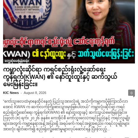
တွေ့ဆုံမေးမြန်းခန်း
ကမ္ဘာလုံးဆိုင်ရာ ကရင်စည်းရုံးလှုံ့ဆော်ရေး
ကွန်ရက်(KWAN) ၏ နော်ထူးထူးနှင့် ဆက်သွယ်
မေးမြန်းခြင်း။
-
KIC News
August 8, 2026
0
“ကော်သူးလေထဲမှာနေထိုင်နေတဲ့ ပြည်သူအားလုံးရဲ့ အသံကိုကမ္ဘာကပိုမိုကြားသိလာ
အောင် KWAN က ဆက်လက်ကြိုးစားသွားမှာဖြစ်ပါတယ်” ကမ္ဘာလုံးဆိုင်ရာ ကရင်
စည်းရုံးလှုံ့ဆော်ရေး ကွန်ရက်(KWAN) ၏ နော်ထူးထူးနှင့် ဆက်သွယ်မေးမြန်းခြင်း။
ဩဂုတ် (၈) ရက်၊ ၂၀၂၆ ခုနှစ်။ ကေအိုင်စီ ကော်သူးလေ(ကရင်ပြည်)နှင့် ကရင်လူမျိုး
များအတွက် ကမ္ဘာ့နေရာအနှံ့အပြားရှိ အရပ်ဖက် ကရင်အဖွဲ့အစည်း၊ ကရင်လူမျိုးများ
အားလုံး ချိတ်ဆက်၍ စည်းရုံးလှုံ့ဆော်မှုများလုပ်ဆောင်ရန် ပြီးခဲ့သည့်...