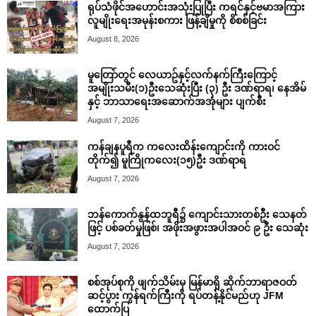
ရုပ်သံဖိုင်အဟောင်းအသုံးပြုပြီး ကရင်နှင့်ဗမာအကြား
လူမျိုးရေးအမုန်းစကား ဖြန့်ချိမှုကို စိစစ်ခြင်း
August 8, 2026
မူတြော်တွင် လေယာဥ်နှင့်လက်နက်ကြီးကြောင့်
အမျိုးသမီး(၁)ဦးသေဆုံးပြီး (၃) ဦး ဒဏ်ရာရ၊ နေအိမ်
နှင့် ဘာသာရေးအဆောက်အအုံများ ပျက်စီး
August 7, 2026
ကန်ချနပူရီက ကလေးထိန်းကျောင်းကို ကားဝင်
တိုက်၍ မူကြိုကလေး(၁၅)ဦး ဒဏ်ရာရ
August 7, 2026
ဘန်ကောက်နွန်ထဘူရီ၌ ကျောင်းသားတစ်ဦး သေနတ်
ဖြင့် ပစ်ခတ်မှုဖြစ်၊ အဖိုးအဖွားအပါအဝင် ၉ ဦး သေဆုံး
August 7, 2026
စစ်အုပ်စုကို ဖျက်သိမ်းမှ မြန်မာရှိ ဆိုက်ဘာရာဇဝတ်
ဆင့်ပွား ကွန်ရက်ကြီးကို ရပ်တန့်နိုင်မည်ဟု JFM
ထောက်ပြ