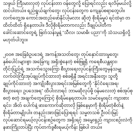
သဖွယ် ကြီးမားလှတဲ့ လုပ်ငန်းတာ ဝန်‌တွေလို့ ‌ပြောရင်လည်း ရလိမ့်မယ်လို့
ထင်ပါတယ်။ ရည်ရွယ်ချက်‌တွေ၊ လုပ်ငန်း‌တွေက ‌ကျေနပ်စရာ‌တွေပါ။
လက်‌တွေ့အ ‌ကောင်အထည်‌ဖော်နိုင်ပါ့မလား ဆိုတဲ့ စိုးရိမ်မှုပဲ ရင်ထဲမှာ တ
ထိတ်ထိတ် ရှိ‌နေတာပါ။ ဒီလိုစိုးရိမ်တာကလည်း ဒီချုပ်ပါတီက
‌ခေါင်း‌ဆောင်‌တွေရဲ့ ဖြတ်သန်းမှုနဲ့ “သီလ၊ သမာဓိ၊ ပညာ”ကို သံသယရှိလို့
မဟုတ်ပါဘူး။
၂၀၀၈ အ‌ခြေခံဥပ‌ဒေရဲ့ အကန့်အသတ်‌တွေ၊ တုပ်‌နှောင်ထားမှု‌တွေ၊
နှစ်‌ပေါင်းများစွာ အ‌ခြေကျ အရိုးစွဲ‌နေတဲ့ စစ်ဗြူရို က‌ရေစီယန္တရား၊
တိုင်းပြည်ရဲ့ အသက်‌သွေး‌ကြော စီးပွား‌ရေးလုပ်ငန်းကြီး‌တွေမှန်သမျှ
လက်ဝါးကြီးအုပ်ချုပ်ကိုင်ထားတဲ့ စစ်ခရိုနီ အရင်းအနှီး‌တွေ၊ သူတို့
ချုပ်ကိုင်ထားတဲ့ အကျိုးစီးပွားအရင်းအမြစ်‌တွေကို “နိုင်ငံ‌ရေးအရ၊
စီးပွား‌ရေး၊ ဥပ‌ဒေအရ” ထိပါးလာရင် ဘာမဆိုလုပ်ဖို့ ဝန်မ‌လေးတဲ့ စစ်အုပ်စု
စတဲ့ စတဲ့ အချက်‌တွေ‌ကြောင့် စိုးရိမ်‌နေရတာပါ။ သမင်‌မွေးရင်း ကျားစား
ရင်း၊ အိတ် ‌ပေါက်နဲ့ ဖား‌ကောက်ဆိုတာလို ဖြစ်‌နေမှာကို စိုးရိမ်တဲ့စိတ်နဲ့
စိုးရိမ်တာမျိုးပါ။ တနည်းအားဖြင့်‌ပြောရရင် သမ္မတသစ် ဦးဝင်းမြင့်
လုပ်‌ဆောင်ရမယ့်လုပ်ငန်းစဉ်‌တွေက အရိုးရင့် အ‌မွှေးရှည် ကျားငစဉ်းလဲကို
နဖားကြိုးတပ်ပြီး ကုပ်တက်ခွစီးရမယ့်ကိန်း ဖြစ်ပါ တယ်။