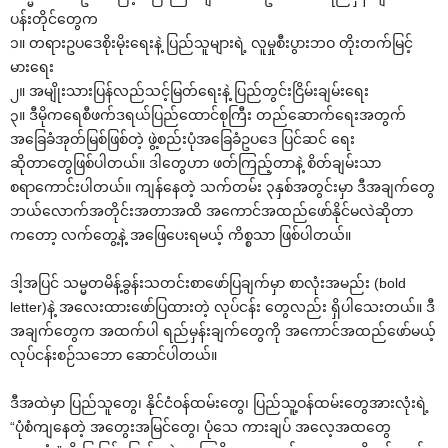
ပန်းတိုင်‌တွေက
၁။ တရားဥပ‌ဒေစိုးမိုး‌ရေးနဲ့ ပြည်သူများရဲ့ လူမှုစီးပွားဘဝ တိုးတက်မြင့်
မား‌ရေး
၂။ အမျိုးသားပြန်လည်သင့်မြတ်‌ရေးနဲ့ ပြည်တွင်းငြိမ်းချမ်း‌ရေး
၃။ ဒီမိုက‌ရေစီဖက်ဒရယ်ပြည်‌ထောင်စုကြီး တည်‌ဆောက်‌ရေးအတွက်
အ‌ခြေခံအုတ်မြစ်ဖြစ်တဲ့ ဖွဲ့စည်းပုံအ‌ခြေခံဥပ‌ဒေ ပြင်ဆင် ‌ရေး
ဆိုတာ‌တွေဖြစ်ပါတယ်။ ဒါ‌တွေဟာ ဖတ်ကြည့်တာနဲ့ စိတ်ချမ်းသာ
စရာ‌ကောင်းပါတယ်။ ကျန်‌နေတဲ့ သက်တမ်း ၃နှစ်အတွင်းမှာ ဒီအချက်‌တွေ
ဘယ်‌လောက်အတိုင်းအတာအထိ အ‌ကောင်အထည်‌ဖော်နိုင်မလဲဆိုတာ
က‌တော့ လက်‌တွေ့နဲ့ အ‌ဖြေ‌ပေးရမယ့် ကိစ္စသာ ဖြစ်ပါတယ်။
ဒါ့အပြင် သမ္မတမိန့်ခွန်းသတင်းစာ‌ဖော်ပြချက်မှာ စာလုံးအမည်း (bold
letter)နဲ့ အ‌လေးထား‌ဖော်ပြထားတဲ့ လုပ်ငန်း ‌တွေလည်း ရှိပါ‌သေးတယ်။ ဒီ
အချက်‌တွေက အထက်ပါ ရည်မှန်းချက်‌တွေကို အ‌ကောင်အထည်‌ဖော်မယ့်
လုပ်ငန်းစဉ်သ‌ဘော ‌ဆောင်ပါတယ်။
ဒီအထဲမှာ ပြည်သူ‌တွေ၊ နိုင်ငံဝန်ထမ်း‌တွေ၊ ပြည်သူ့ဝန်ထမ်း‌တွေအားလုံးရဲ့
“ပုံစံကျ‌နေတဲ့ အ‌တွေးအမြင်‌တွေ၊ ပုံ‌သေ ကားချပ် အ‌လေ့အထ‌တွေ