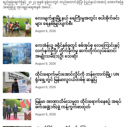
ရည်မှန်းချက်ဖြင့် ၂၀၂၃ ခုနှစ် ဇွန်လတွင် တည်ထောင်ခဲ့ပြီး ပြည်နယ်အဆင့် အောက်ခြေ
အခြေပြု အုပ်ချုပ်ရေးစနစ် အပေါ်...
လေးမျက်နှာမြို့နယ် ရေကြီးမှုအတွင်း စပါးစိုက်ခင်း
များ ရေနစ်မြုပ်ပျက်စီး
August 6, 2026
ကေအဲန်ယူ ခရိုင်နှစ်ခုတွင် စစ်အုပ်စု လေကြောင်းနှင့်
လက်နက်ကြီး တိုက်ခိုက်မှု ဆက်တိုက်လုပ်ဆောင်၊
အမျိုးသမီး(၁)ဦး သေဆုံး
August 6, 2026
ထိုင်းရောက်မင်းအောင်လှိုင်ကို ဘန်ကောက်မြို့၊ UN
ရုံးရှေ့တွင် မြန်မာလူငယ်တစ်စု ဆန္ဒပြ
August 6, 2026
မြန်မာ အာဏာသိမ်းသမ္မတ ထိုင်းရောက်နေစဥ် အရပ်
ဖက်အဖွဲ့(၁၆)ဖွဲ့ ကန့်ကွက်စာထုတ်
August 6, 2026