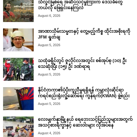
သံလွင်မြစ်ရေ အဆိပ်သင့်မှုကြားက ဒေသခံတွေ
ဘယ်လို ဖြေရှင်းနေကြလဲ
August 6, 2026
အာဏာသိမ်းသမ္မတနှင့် တွေ့မည့်ကိစ္စ ထိုင်းအစိုးရကို
JFM ရှုတ်ချ
August 5, 2026
သထုံခရိုင်တွင် ဇူလိုင်လအတွင်း စစ်အုပ်စု (၁၀) ဦး
သေဆုံးပြီး (၁၅) ဦး ဒဏ်ရာရ
August 5, 2026
နိုင်ငံတကာ၏ပံ့ပိုးကူညီမှုရရှိရန် ကမ္ဘာလုံးဆိုင်ရာ
ကရင်စည်းရုံးလှုံ့ဆော်ရေး ကွန်ရက်(KWAN) ဖွဲ့စည်း
August 5, 2026
လေးမျက်နှာမြို့နယ် ရေဘေးသင့်ပြည်သူများအတွက်
အသင့်စားရိက္ခာနှင့် ဆေးဝါးများ လိုအပ်နေ
August 4, 2026