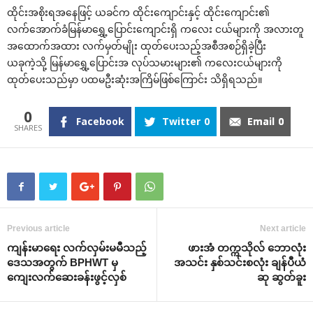
ထိုင်းအစိုးရအ‌နေဖြင့် ယခင်က ထိုင်း‌ကျောင်းနှင့် ထိုင်း‌ကျောင်း၏
လက်‌အောက်ခံမြန်မာ‌ရွှေ့‌ပြောင်း‌ကျောင်းရှိ က‌လေး ငယ်များကို အလားတူ
အ‌ထောက်အထား လက်မှတ်မျိုး ထုတ်‌ပေးသည့်အစီအစဉ်ရှိခဲ့ပြီး
ယခုကဲ့သို့ မြန်မာ‌ရွှေ့‌ပြောင်းအ လုပ်သမားများ၏ က‌လေးငယ်များကို
ထုတ်‌ပေးသည်မှာ ပထမဦးဆုံးအကြိမ်ဖြစ်‌ကြောင်း သိရှိရသည်။
0
Facebook
Twitter
0
Email
0
Previous article
Next article
ကျန်းမာ‌ရေး လက်လှမ်းမမီသည့်
ဖားအံ တက္ကသိုလ် ‌ဘောလုံး
‌ဒေသအတွက် BPHWT မှ
အသင်း နှစ်သင်းစလုံး ချန်ပီယံ
‌ကျေးလက်‌ဆေးခန်းဖွင့်လှစ်
ဆု ဆွတ်ခူး