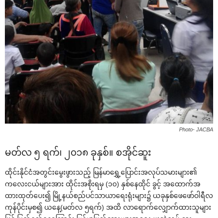
Photo- JACBA
မတ်လ ၅ ရက်၊ ၂၀၁၈ ခုနှစ်။ စအိုင်ဆူး
ထိုင်းနိုင်ငံအတွင်း‌မွေးဖွားသည့် မြန်မာ‌ရွှေ့‌ပြောင်းအလုပ်သမားများ၏
က‌လေးငယ်များအား ထိုင်းအစိုးရမှ (၁၀) နှစ်‌နေထိုင် ခွင့် အ‌ထောက်အ
ထားထုတ်‌ပေး၍ မြို့နယ်စည်ပင်သာယာ‌ရေးရုံးများ၌ ယခုနှစ်‌ဖေ‌ဖော်ဝါရီလ
ကုန်ပိုင်းမှစ၍ ယ‌နေ့(မတ်လ ၅ရက်) အထိ လာ‌ရောက်‌လျှောက်ထားသူများ