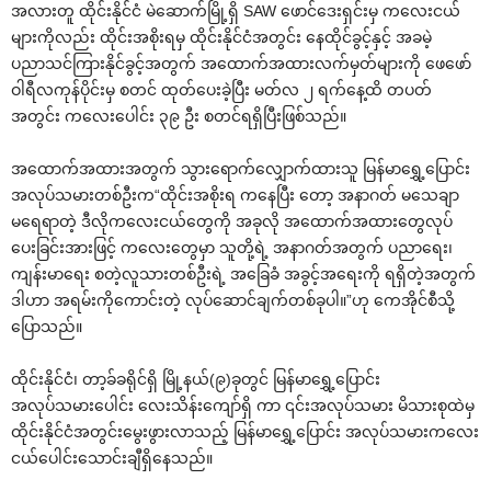
အလားတူ ထိုင်းနိုင်ငံ မဲ‌ဆောက်မြို့ရှိ SAW ‌ဖောင်‌ဒေးရှင်းမှ က‌လေးငယ်
များကိုလည်း ထိုင်းအစိုးရမှ ထိုင်းနိုင်ငံအတွင်း ‌နေထိုင်ခွင့်နှင့် အခမဲ့
ပညာသင်ကြားနိုင်ခွင့်အတွက် အ‌ထောက်အထားလက်မှတ်များကို ‌ဖေ‌ဖော်
ဝါရီလကုန်ပိုင်းမှ စတင် ထုတ်‌ပေးခဲ့ပြီး မတ်လ ၂ ရက်‌နေ့ထိ တပတ်
အတွင်း က‌လေး‌ပေါင်း ၃၉ ဦး စတင်ရရှိပြီးဖြစ်သည်။
အ‌ထောက်အထားအတွက် သွား‌ရောက်‌လျှောက်ထားသူ မြန်မာ‌ရွှေ့‌ပြောင်း
အလုပ်သမားတစ်ဦးက“ထိုင်းအစိုးရ က‌နေပြီး ‌တော့ အနာဂတ် မ‌သေချာ
မ‌ရေရာတဲ့ ဒီလိုက‌လေးငယ်‌တွေကို အခုလို အ‌ထောက်အထား‌တွေလုပ်
‌ပေးခြင်းအားဖြင့် က‌လေး‌တွေမှာ သူတို့ရဲ့ အနာဂတ်အတွက် ပညာ‌ရေး၊
ကျန်းမာ‌ရေး စတဲ့လူသားတစ်ဦးရဲ့ အ‌ခြေခံ အခွင့်အ‌ရေးကို ရရှိတဲ့အတွက်
ဒါဟာ အရမ်းကို‌ကောင်းတဲ့ လုပ်‌ဆောင်ချက်တစ်ခုပါ။”ဟု ‌ကေအိုင်စီသို့
‌ပြောသည်။
ထိုင်းနိုင်ငံ၊ တာ့ခ်ခရိုင်ရှိ မြို့နယ်(၉)ခုတွင် မြန်မာ‌ရွှေ့‌ပြောင်း
အလုပ်သမား‌ပေါင်း ‌လေးသိန်း‌ကျော်ရှိ ကာ ၎င်းအလုပ်သမား မိသားစုထဲမှ
ထိုင်းနိုင်ငံအတွင်း‌မွေးဖွားလာသည့် မြန်မာ‌ရွှေ့‌ပြောင်း အလုပ်သမားက‌လေး
ငယ်‌ပေါင်း‌သောင်းချီရှိ‌နေသည်။