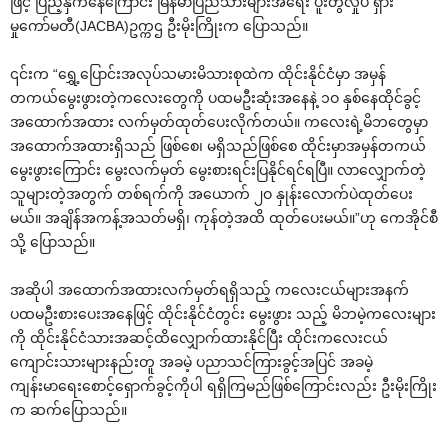
ဖြင့် ပြည့်နှက်‌နေ‌ကြောင်း မြန်မာပြည်သားများအ‌ရေး ပူးတွဲလှုပ် ရှား
မှု‌ကော်မတီ(JACBA)ဥက္ကဌ ဦးမိုးကြိုးက ‌ပြောသည်။
၎င်းက “‌ရွှေ့‌ပြောင်းအလုပ်သမားမိသားစုထဲက ထိုင်းနိုင်ငံမှာ အမှန်
တကယ်‌မွေးဖွားတဲ့က‌လေး‌တွေကို ပထမဦးဆုံးအ‌နေနဲ့ ၁ဝ နှစ်‌နေထိုင်ခွင့်
အ‌ထောက်အထား လက်မှတ်ထုတ်‌ပေးလိုက်တယ်။ က‌လေးရဲ့မိဘ‌တွေမှာ
အ‌ထောက်အထားရှိသည် ဖြစ်‌စေ၊ မရှိသည်ဖြစ်‌စေ ထိုင်းမှာအမှန်တကယ်
‌မွေးဖွား‌ကြောင်း ‌မွေးလက်မှတ် ‌မွေးစားရင်းပြနိုင်ရင်ရပြီ။ လာ‌လျှောက်တဲ့
သူများတဲ့အတွက် တစ်ရက်ကို အ‌ယောက် ၂ဝ နှုန်း‌လောက်ပဲထုတ်‌ပေး
မယ်။ အချိန်အကန့်အသတ်မရှိ၊ ကုန်တဲ့အထိ ထုတ်‌ပေးမယ်။”ဟု ‌ကေအိုင်စီ
သို့ ‌ပြောသည်။
အဆိုပါ အ‌ထောက်အထားလက်မှတ်ရရှိသည့် က‌လေးငယ်များအနက်
ပထမဦးစား‌ပေးအ‌နေဖြင့် ထိုင်းနိုင်ငံတွင်း ‌မွေးဖွား သည့် မိဘမဲ့က‌လေးများ
ကို ထိုင်းနိုင်ငံသားအဆင့်ထိ‌လျှောက်ထားနိုင်ပြီး ထိုင်းက‌လေးငယ်
‌ကျောင်းသားများနည်းတူ အခမဲ့ ပညာသင်ကြားခွင့်အပြင် အခမဲ့
ကျန်းမာ‌ရေး‌စောင့်‌ရှောက်ခွင့်ကိုပါ ရရှိကြမည်ဖြစ်‌ကြောင်းလည်း ဦးမိုးကြိုး
က ဆက်‌ပြောသည်။