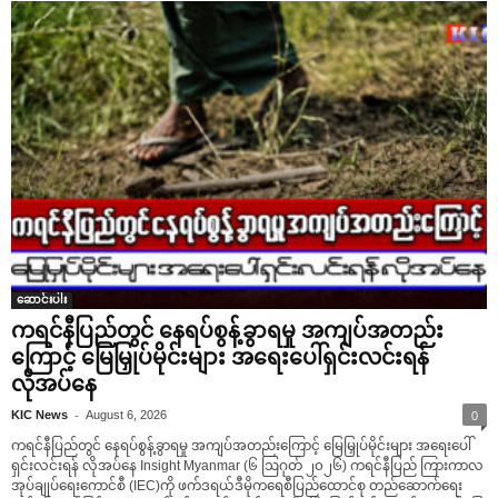
ဆောင်းပါး
ကရင်နီပြည်တွင် နေရပ်စွန့်ခွာရမှု အကျပ်အတည်း
ကြောင့် မြေမြှုပ်မိုင်းများ အရေးပေါ်ရှင်းလင်းရန်
လိုအပ်နေ
-
KIC News
August 6, 2026
0
ကရင်နီပြည်တွင် နေရပ်စွန့်ခွာရမှု အကျပ်အတည်းကြောင့် မြေမြှုပ်မိုင်းများ အရေးပေါ်
ရှင်းလင်းရန် လိုအပ်နေ Insight Myanmar (၆ ဩဂုတ် ၂၀၂၆) ကရင်နီပြည် ကြားကာလ
အုပ်ချုပ်ရေးကောင်စီ (IEC)ကို ဖက်ဒရယ်ဒီမိုကရေစီပြည်ထောင်စု တည်ဆောက်ရေး