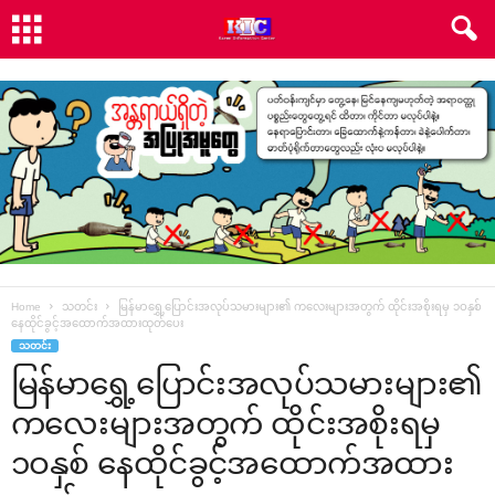
Home
သတင်း
မြန်မာ‌ရွှေ့‌ပြောင်းအလုပ်သမားများ၏ က‌လေးများအတွက် ထိုင်းအစိုးရမှ ၁ဝနှစ်
‌နေထိုင်ခွင့်အ‌ထောက်အထားထုတ်‌ပေး
သတင်း
မြန်မာ‌ရွှေ့‌ပြောင်းအလုပ်သမားများ၏
က‌လေးများအတွက် ထိုင်းအစိုးရမှ
၁ဝနှစ် ‌နေထိုင်ခွင့်အ‌ထောက်အထား