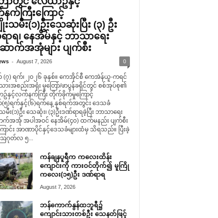
ြော်တွင် လေယာဥ်နှင့်
နက်ကြီးကြောင့်
ိုးသမီး(၁)ဦးသေဆုံးပြီး (၃) ဦး
ရာရ၊ နေအိမ်နှင့် ဘာသာရေး
ာက်အအုံများ ပျက်စီး
-
ews
August 7, 2026
0
 (၇) ရက်၊ ၂၀၂၆ ခုနှစ်။ ကေအိုင်စီ ကေအဲန်ယူ-ကရင်
သားအစည်းအရုံး မူတြော်/ဖာပွန်ခရိုင်တွင် စစ်အုပ်စု၏
နှင့်လက်နက်ကြီး တိုက်ခိုက်မှုကြောင့်
(၅)ရက်နှင့်(၆)ရက်နေ့ နှစ်ရက်အတွင်း ဒေသခံ
းသမီး(၁)ဦး သေဆုံး၊ (၃)ဦးဒဏ်ရာရခဲ့ပြီး ဘာသာရေး
်အအုံ အပါအဝင် နေအိမ်(၄၀) ထက်မနည်း ပျက်စီး
ောင်း အာဏာပိုင်နှင့်ဒေသခံများထံမှ သိရသည်။ ပြီးခဲ့
ဩဂုတ်လ ၅...
ကန်ချနပူရီက ကလေးထိန်း
ကျောင်းကို ကားဝင်တိုက်၍ မူကြို
ကလေး(၁၅)ဦး ဒဏ်ရာရ
August 7, 2026
ဘန်ကောက်နွန်ထဘူရီ၌
ကျောင်းသားတစ်ဦး သေနတ်ဖြင့်