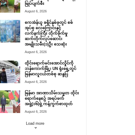
မြုပ်ပျက်စီး
August 6, 2026
ကေအဲန်ယူ ခရိုင်နှစ်ခုတွင် စစ်
အုပ်စု လေကြောင်းနှင့်
လက်နက်ကြီး တိုက်ခိုက်မှု
ဆက်တိုက်လုပ်ဆောင်၊
အမျိုးသမီး(၁)ဦး သေဆုံး
August 6, 2026
ထိုင်းရောက်မင်းအောင်လှိုင်ကို
ဘန်ကောက်မြို့၊ UN ရုံးရှေ့တွင်
မြန်မာလူငယ်တစ်စု ဆန္ဒပြ
August 6, 2026
မြန်မာ အာဏာသိမ်းသမ္မတ ထိုင်း
ရောက်နေစဥ် အရပ်ဖက်
အဖွဲ့(၁၆)ဖွဲ့ ကန့်ကွက်စာထုတ်
August 6, 2026
Load more