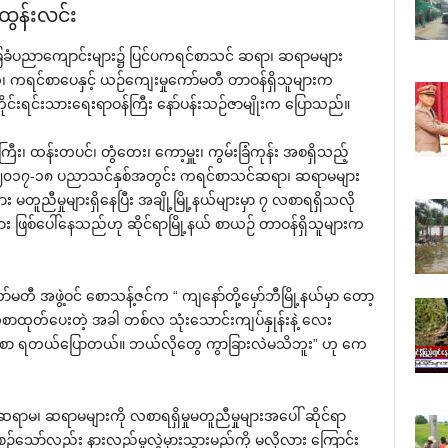
ထွန်းလင်း
‌ခြေခံပညာ‌ကျောင်းများ၌ ပြင်ပကရင်စာသင် ဆရာ၊ ဆရာမများ
နယ်၊ ကရင်စာ‌ပေနှင့် ယဉ်‌ကျေးမှု‌ကော်မတီ တာဝန်ရှိသူများက
တိုင်းရင်းသား‌ရေးရာဝန်ကြီး ‌နော်ပန်းသဉ်ဇာမျိုးက ‌ပြောသည်။
ကြီး၊ ထန်းတပင်၊ တွံ‌တေး၊ ‌ကော့မှူး၊ ကွမ်းခြံကုန်း အစရှိသည့်
တွင် ၂၀၁၇-၁၈ ပညာသင်နှစ်အတွင်း ကရင်စာသင်ဆရာ၊ ဆရာမများ
မတူညီမှုများရှိ‌နေပြီး အချို့မြို့နယ်များမှာ ၇ လစာရရှိသလို
ျား ဖြစ်‌ပေါ်‌နေသည်ဟု ဆိုင်ရာမြို့နယ် စာယဉ် တာဝန်ရှိသူများက
ာ်မတီ အဖွဲ့ဝင် ‌စောသန့်ဇင်က “ ကျ‌နော်တို့‌မှော်ဘီမြို့နယ်မှာ ‌တော့
ထုတ်‌ပေးတဲ့ အခါ တစ်လ သုံး‌သောင်းကျပ်နှုန်းနဲ့ ‌လေး
 လစာ ရတယ်‌ပြောတယ်။ ဘယ်လို‌တွေ ကွာခြားလဲမသိဘူး” ဟု ‌ကေ
်ဆရာမ၊ ဆရာမများကို လစာရရှိမှုမတူညီမှုများအ‌ပေါ် ဆိုင်ရာ
 စီစဉ်‌သော်လည်း နားလည်မှုလွဲမှားသွားမည်ကို မလိုလား ‌ကြောင်း