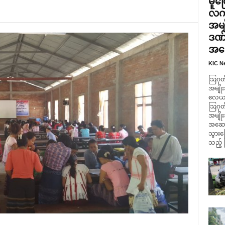
မူတ
လက်
အမျ
ဒဏ်
အဆေ
KIC N
ဩဂုတ်
အမျိုး
လေယာဥ်
ဩဂုတ်
အမျို
အဆောက
သွားကြ
သည့် 