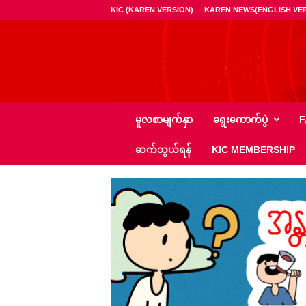
KIC (KAREN VERSION)
KAREN NEWS(ENGLISH VER
ကေ
မူလစာမျက်နှာ
ရွေး‌ကောက်ပွဲ
F
အို
င်
ဆက်သွယ်ရန်
KIC MEMBERSHIP
စီ
–
K
I
C
N
e
w
s