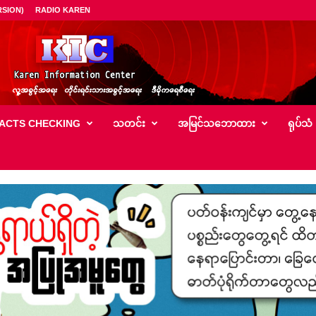
SION)
RADIO KAREN
ACTS CHECKING
သတင်း
အမြင်သ‌ဘောထား
ရုပ်သံ