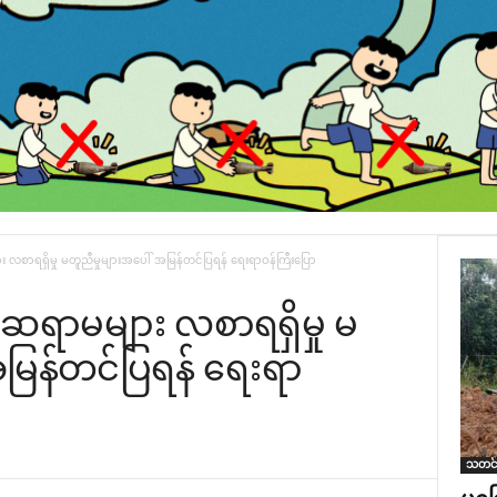
ရရှိမှု မတူညီမှုများအ‌ပေါ် အမြန်တင်ပြရန် ‌ရေးရာဝန်ကြီး‌ပြော
ရာမများ လစာရရှိမှု မ
အမြန်တင်ပြရန် ‌ရေးရာ
သတင်