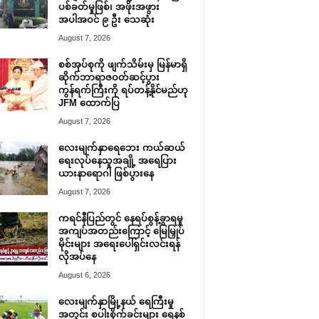
ပစ်ခတ်မှုဖြစ်၊ အဖိုးအဖွား
အပါအဝင် ၉ ဦး သေဆုံး
August 7, 2026
စစ်အုပ်စုကို ဖျက်သိမ်းမှ မြန်မာရှိ
ဆိုက်ဘာရာဇဝတ်ဆင့်ပွား
ကွန်ရက်ကြီးကို ရပ်တန့်နိုင်မည်ဟု
JFM ထောက်ပြ
August 7, 2026
လေးမျက်နှာရေဘေး ကယ်ဆယ်
ရေးလုပ်နေသူအချို့ အရေပြား
ယားနာရောဂါ ဖြစ်ပွားနေ
August 7, 2026
ကရင်နီပြည်တွင် နေရပ်စွန့်ခွာရမှု
အကျပ်အတည်းကြောင့် မြေမြှုပ်
မိုင်းများ အရေးပေါ်ရှင်းလင်းရန်
လိုအပ်နေ
August 6, 2026
လေးမျက်နှာမြို့နယ် ရေကြီးမှု
အတွင်း စပါးစိုက်ခင်းများ ရေနစ်