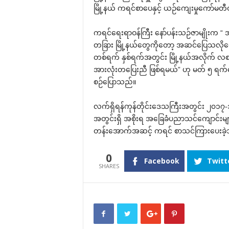
မြို့နယ် ကရင်စာ‌ပေနှင့် ယဉ်‌ကျေးမှု‌ကော်မ
ကရင်‌ရေးရာဝန်ကြီး ‌နော်ပန်းသဉ်ဇာမျိုးက “ အား
တခြား မြို့နယ်‌တွေကို‌တော့ အဆင်‌ပြေသလို
တစ်ရက် နှစ်ရက်အတွင်း မြို့နယ်အလိုက် လစာ
အားလုံးတ‌ပြေးညီ ဖြစ်ရမယ်” ဟု မတ် ၅ ရက်‌နေ့
စဉ်‌ပြောသည်။
လက်ရှိရန်ကုန်တိုင်း‌ဒေသကြီးအတွင်း ၂၀၁၇-၁၈ ပ
အတွင်းရှိ အစိုးရ အ‌ခြေခံပညာသင်‌ကျောင်းမျာ
တန်း‌အောက်အဆင့် ကရင် စာသင်ကြား‌ပေးခဲ့
0
Facebook
Twitt