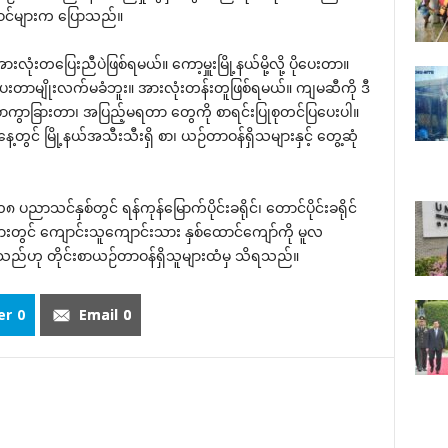
တီဝင်များက ‌ပြောသည်။
လုံးတ‌ပြေးညီပဲဖြစ်ရမယ်။ ‌ကော့မှူးမြို့နယ်မို့လို့ ပို‌ပေးတာ။
‌ပေးတာမျိုးလက်မခံဘူး။ အားလုံးတန်းတူဖြစ်ရမယ်။ ကျမဆီကို ဒီ
ကွာခြားတာ၊ အပြည့်မရတာ ‌တွေကို စာရင်းပြုစုတင်ပြ‌ပေးပါ။
တွင် မြို့နယ်အသီးသီးရှိ စာ၊ ယဉ်တာဝန်ရှိသများနှင့် ‌တွေ့ဆုံ
ညာသင်နှစ်တွင် ရန်ကုန်‌မြောက်ပိုင်းခရိုင်၊ ‌တောင်ပိုင်းခရိုင်
းတွင် ‌ကျောင်းသူ‌ကျောင်းသား နှစ်‌ထောင်‌ကျော်ကို မူလ
သည်ဟု တိုင်းစာယဉ်တာဝန်ရှိသူများထံမှ သိရသည်။
er
0
Email
0