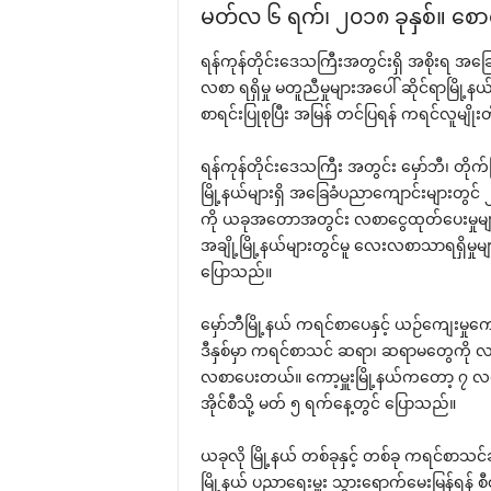
မတ်လ ၆ ရက်၊ ၂၀၁၈ ခုနှစ်။ ‌စော
ရန်ကုန်တိုင်း‌ဒေသကြီးအတွင်းရှိ အစိုးရ အ
လစာ ရရှိမှု မတူညီမှုများအ‌ပေါ် ဆိုင်ရာမြို့
စာရင်းပြုစုပြီး အမြန် တင်ပြရန် ကရင်လူမျိုး
ရန်ကုန်တိုင်း‌ဒေသကြီး အတွင်း ‌မှော်ဘီ၊ တိုက်
မြို့နယ်များရှိ အ‌ခြေခံပညာ‌ကျောင်းများ
ကို ယခုအ‌တောအတွင်း လစာ‌ငွေထုတ်‌ပေးမှုများ 
အချို့မြို့နယ်များတွင်မူ ‌လေးလစာသာရရှိမှုမ
‌ပြောသည်။
‌မှော်ဘီမြို့နယ် ကရင်စာ‌ပေနှင့် ယဉ်‌ကျေးမှု‌ကေ
ဒီနှစ်မှာ ကရင်စာသင် ဆရာ၊ ဆရာမ‌တွေကို လစာ
လစာ‌ပေးတယ်။ ‌ကော့မှူးမြို့နယ်က‌တော့ ၇
အိုင်စီသို့ မတ် ၅ ရက်‌နေ့တွင် ‌ပြောသည်။
ယခုလို မြို့နယ် တစ်ခုနှင့် တစ်ခု ကရင်စာသင
မြို့နယ် ပညာ‌ရေးမှူး သွား‌ရောက်‌မေးမြန်ရန်