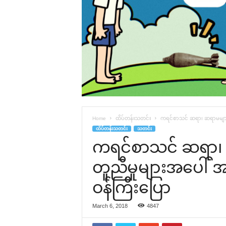
Home
ထိပ်တန်းသတင်း
ကရင်စာသင် ဆရာ၊ ဆရာမများ လစာ
ထိပ်တန်းသတင်း
သတင်း
ကရင်စာသင် ဆရာ၊ ဆ
တူညီမှုများအ‌ပေါ် 
ဝန်ကြီး‌ပြော
March 6, 2018
4847