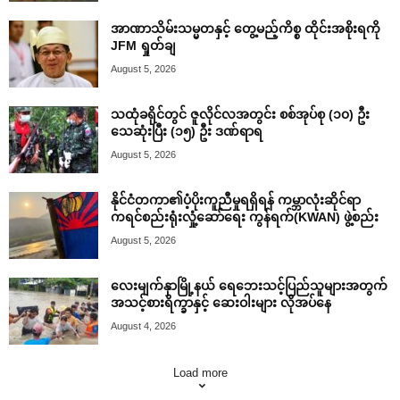
အာဏာသိမ်းသမ္မတနှင့် တွေ့မည့်ကိစ္စ ထိုင်းအစိုးရကို
JFM ရှုတ်ချ
August 5, 2026
သထုံခရိုင်တွင် ဇူလိုင်လအတွင်း စစ်အုပ်စု (၁၀) ဦး
သေဆုံးပြီး (၁၅) ဦး ဒဏ်ရာရ
August 5, 2026
နိုင်ငံတကာ၏ပံ့ပိုးကူညီမှုရရှိရန် ကမ္ဘာလုံးဆိုင်ရာ
ကရင်စည်းရုံးလှုံ့ဆော်ရေး ကွန်ရက်(KWAN) ဖွဲ့စည်း
August 5, 2026
လေးမျက်နှာမြို့နယ် ရေဘေးသင့်ပြည်သူများအတွက်
အသင့်စားရိက္ခာနှင့် ဆေးဝါးများ လိုအပ်နေ
August 4, 2026
Load more