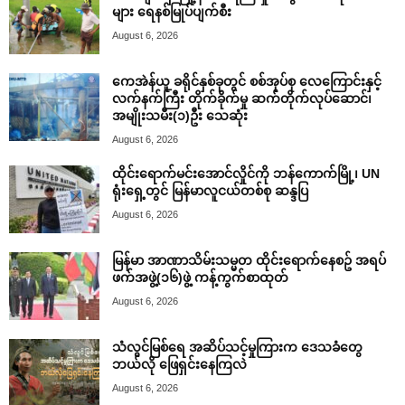
များ ရေနစ်မြုပ်ပျက်စီး
August 6, 2026
ကေအဲန်ယူ ခရိုင်နှစ်ခုတွင် စစ်အုပ်စု လေကြောင်းနှင့်
လက်နက်ကြီး တိုက်ခိုက်မှု ဆက်တိုက်လုပ်ဆောင်၊
အမျိုးသမီး(၁)ဦး သေဆုံး
August 6, 2026
ထိုင်းရောက်မင်းအောင်လှိုင်ကို ဘန်ကောက်မြို့၊ UN
ရုံးရှေ့တွင် မြန်မာလူငယ်တစ်စု ဆန္ဒပြ
August 6, 2026
မြန်မာ အာဏာသိမ်းသမ္မတ ထိုင်းရောက်နေစဥ် အရပ်
ဖက်အဖွဲ့(၁၆)ဖွဲ့ ကန့်ကွက်စာထုတ်
August 6, 2026
သံလွင်မြစ်ရေ အဆိပ်သင့်မှုကြားက ဒေသခံတွေ
ဘယ်လို ဖြေရှင်းနေကြလဲ
August 6, 2026