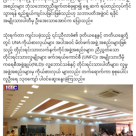
အစည်းများ ဘုံသ‌ဘောတူညီချက်တစ်ခုရှာ၍ ‌ရှေ့ဆက် ရပ်တည်လုပ်ကိုင်
သွားရန် ရည်ရွယ်ကျင်းပခြင်းဖြစ်သည်ဟု သဘာပတိအဖွဲ့ဝင် ရခိုင်
အမျိုးသားပါတီမှ ဦး‌အေးသာ‌အောင်က ‌ပြောသည်။
သုံးရက်တာ ကျင်းပခဲ့သည့် ၎င်းညီလာခံ၏ ဒုတိယ‌နေ့နှင့် တတိယ‌နေ့တို့
တွင် UNA ကိုယ်စားလှယ်များ အပါအဝင် မိတ်ဖက်အဖွဲ့ အစည်းများဖြစ်
သည့် တိုုင်းရင်းသားလက်နက်ကိုင်အဖွဲ့အစည်းများ၊ ညီညွှတ်‌သော
တိုင်းရင်းသားလူမျိုးများ ဖက်ဒရယ်‌ကောင်စီ (UNFC)၊ အမျိုးသားဒီမို
က‌ရေစီအဖွဲ့ချုပ်(NLD)၊ လူ့‌ဘောင်သစ်နှင့် တိုင်းရင်းသားပါတီများ၊ လူမှု
အဖွဲ့အစည်းများမှ ကိုယ်စားလှယ် များလည်း တက်‌ရောက်ကာ စုစု‌ပေါင်း
လူဦး‌ရေ ၁၃၀‌ကျော် ပါဝင်‌ဆွေး‌နွေးခဲ့ကြသည်။