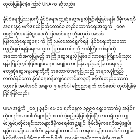
ထုတ်ပြန်နိုင်ခဲ့‌ကြောင် UNA က ဆိုသည်။
နိုင်ငံ‌ရေးပြဿနာကို နိုင်ငံ‌ရေး‌တွေ့ဆုံ‌ဆွေး‌နွေးပွဲဖြင့်‌ဖြေရှင်းရန်၊ ဒီမိုက‌ရေစီ
အ‌ရေးနှင့် ဖက်ဒရယ်ပြည်‌ထောင်စု တည်‌ဆောက်‌ရေးအတွက် ၂၀၀၈
ဖွဲ့စည်းပုံအ‌ခြေခံဥပ‌ဒေကို ပြင်ဆင်‌ရေး သို့မဟုတ် အသစ်
ပြန်လည်‌ရေးဆွဲ‌ရေး ကို ကြိုးပမ်း‌ဆောင်ရွက်ရန်၊ နိုင်ငံ‌ရေးဘုံသ‌ဘော
တူညီချက်ရရှိ‌ရေးအတွက် ပြည်‌ထောင်စုညီလာခံကြီးတစ်ရပ်ကို
အ‌ထောက်အကူပြုမည့် အကြို‌ဆွေး‌နွေးပွဲ ဖြစ်‌ပေါ်လာ‌ရေး ကြိုးပမ်းသွား
ရန်၊ ပြည်တွင်းငြိမ်းချမ်း‌ရေး၊ အမျိုးသား ပြန်လည်သင့်မြတ်‌ရေးနှင့်
‌တွေ့ဆုံ‌ဆွေး‌နွေး‌ရေးတို့ကို အ‌ထောက်အကူပြုသည့် အများယုံကြည်
လက်ခံနိုင်‌သော နိုင်ငံ‌ရေးဝန်းကျင်‌ကောင်းတခုကို ဖန်တီးတည်‌ဆောက်
သွားရန် အပါအဝင် အချက် ၉ ချက်ပါ ‌ကြေညာချက် တစ်‌စောင် ထုတ်ပြန်ခဲ့
ခြင်းဖြစ်သည်။
UNA အဖွဲ့ကို ၂၀၀၂ ခုနှစ်၊ ‌မေ ၁၁ ရက်‌နေ့က ၁၉၉ဝ ‌ရွေး‌ကောက်ပွဲ အနိုင်ရ
တိုင်းရင်းသားပါတီများဖြင့် စတင် ဖွဲ့စည်းခဲ့ခြင်းဖြစ်ပြီး လက်ရှိတွင် သျှ
မ်း(ရှမ်း)တိုင်းရင်းသားများဒီမိုက‌ရေစီအဖွဲ့ချုပ်၊ ဇိုမီးဒီမိုက‌ရေစီအဖွဲ့ချုပ်၊
ရခိုင် အမျိုးသားပါတီ၊ မွန်အမျိုးသားပါတီ၊ ကရင်အမျိုးသားပါတီ၊ သျှမ်း
ပြည်ကိုးကန့် ဒီမိုကရက်တစ်ပါတီ၊ ကယန်း အမျိုးသားပါတီ၊ ကချင်