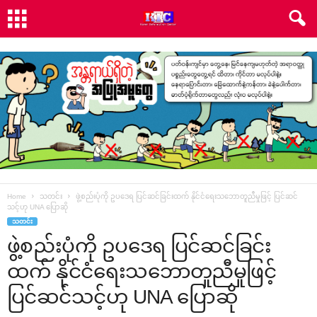
Home
သတင်း
ဖွဲ့စည်းပုံကို ဥပ‌ဒေရ ပြင်ဆင်ခြင်းထက် နိုင်ငံ‌ရေးသ‌ဘောတူညီမှုဖြင့် ပြင်ဆင်
သင့်ဟု UNA ‌ပြောဆို
သတင်း
ဖွဲ့စည်းပုံကို ဥပ‌ဒေရ ပြင်ဆင်ခြင်း
ထက် နိုင်ငံ‌ရေးသ‌ဘောတူညီမှုဖြင့်
ပြင်ဆင်သင့်ဟု UNA ‌ပြောဆို