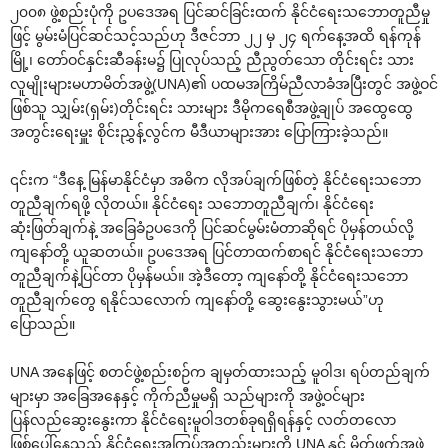
၂၀၀၈ ဖွဲ့စည်းပုံကို ဥပ‌ဒေအရ ပြင်ဆင်ခြင်းထက် နိုင်ငံ‌ရေးသ‌ဘောတူညီမှု
ဖြင့် မွမ်းမံပြင်ဆင်သင့်သည်ဟု ဒီဇင်ဘာ ၂၂ မှ ၂၄ ရက်‌နေ့အထိ ရန်ကုန်
မြို့၊ ‌တော်ဝင်နှင်းဆီခန်းမ၌ ပြုလုပ်သည့် ညီညွတ်‌သော တိုင်းရင်း သား
လူမျိုးများမဟာမိတ်အဖွဲ့(UNA)၏ ပထမအကြိမ်ညီလာခံအပြီးတွင် အဖွဲ့ဝင်
ဖြစ်သူ သျှမ်း(ရှမ်း)တိုင်းရင်း သားများ ဒီမိုက‌ရေစီအဖွဲ့ချုပ် အ‌ထွေ‌ထွေ
အတွင်း‌ရေးမှူး စိုင်းညွှန့်လွင်က မီဒီယာများအား ‌ပြောကြားခဲ့သည်။
၎င်းက “ဒီ‌နေ့ မြန်မာနိုင်ငံမှာ အဓိက လိုအပ်ချက်ဖြစ်တဲ့ နိုင်ငံ‌ရေးသ‌ဘော
တူညီချက်ရဖို့ လိုတယ်။ နိုင်ငံ‌ရေး သ‌ဘောတူညီချက်၊ နိုင်ငံ‌ရေး
ဆုံးဖြတ်ချက်နဲ့ အ‌ခြေခံဥပ‌ဒေကို ပြင်ဆင်မွမ်းမံတာဆိုရင် ပိုမှန်တယ်လို့
ကျ‌နော်တို့ ယူဆတယ်။ ဥပ‌ဒေအရ ပြင်တာထက်စာရင် နိုင်ငံ‌ရေးသ‌ဘော
တူညီချက်နဲ့ပြင်တာ ပိုမှန်မယ်။ အဲ့ဒီ‌တော့ ကျ‌နော်တို့ နိုင်ငံ‌ရေးသ‌ဘော
တူညီချက်‌တွေ ရနိုင်သ‌လောက် ကျ‌နော်တို့ ‌ဆွေး‌နွေးသွားမယ်”ဟု
‌ပြောသည်။
UNA အ‌နေဖြင့် စတင်ဖွဲ့စည်းစဉ်က ချမှတ်ထားသည့် မူဝါဒ၊ ရပ်တည်ချက်
များမှာ အ‌ခြေအ‌နေနှင့် ကိုက်ညီမှုမရှိ သည်များကို အဖွဲ့ဝင်များ
ပြန်လည်‌ဆွေး‌နွေးကာ နိုင်ငံ‌ရေးမူဝါဒတစ်ခုရရှိရန်နှင့် လတ်တ‌လော
ဖြစ်‌ပေါ်‌နေသည့် နိုင်ငံ‌ရေးအကြပ်အတည်းများကို UNA နှင့် မိတ်ဖက်အဖွဲ့