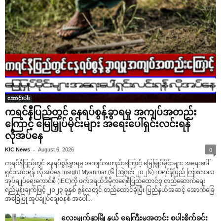
ဆောင်းပါး
ကရင်နီပြည်တွင် နေရပ်စွန့်ခွာရမှု အကျပ်အတည်း
ကြောင့် မြေမြှုပ်မိုင်းများ အရေးပေါ်ရှင်းလင်းရန်
လိုအပ်နေ
-
KIC News
August 6, 2026
0
ကရင်နီပြည်တွင် နေရပ်စွန့်ခွာရမှု အကျပ်အတည်းကြောင့် မြေမြှုပ်မိုင်းများ အရေးပေါ်
ရှင်းလင်းရန် လိုအပ်နေ Insight Myanmar (၆ ဩဂုတ် ၂၀၂၆) ကရင်နီပြည် ကြားကာလ
အုပ်ချုပ်ရေးကောင်စီ (IEC)ကို ဖက်ဒရယ်ဒီမိုကရေစီပြည်ထောင်စု တည်ဆောက်ရေး
ရည်မှန်းချက်ဖြင့် ၂၀၂၃ ခုနှစ် ဇွန်လတွင် တည်ထောင်ခဲ့ပြီး ပြည်နယ်အဆင့် အောက်ခြေ
အခြေပြု အုပ်ချုပ်ရေးစနစ် အပေါ်...
လေးမျက်နှာမြို့နယ် ရေကြီးမှုအတွင်း စပါးစိုက်ခင်း