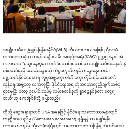
အမျိုးသမီးအဖွဲ့ချုပ်-မြန်မာနိုင်ငံ(WLB) ကိုယ်စားလှယ်အဖြစ် ညီလာခံ
တက်‌ရောက်ခဲ့သူ ကရင်အမျိုးသမီး အစည်းအရုံး(KWO) ဥက္ကဌ နန်းဒါအဲ
ကလယ်က “‌ဆွေး‌နွေးပွဲမှာ လက်ပံ‌တောင်း‌တောင်မှာ အမျိုးသမီး‌သေနတ် နဲ့
ပစ်ခတ်ခံရလို့ ‌သေဆုံးသွားတဲ့ ကိစ္စ‌တွေကိုလည်း ‌ဆွေး‌နွေးတယ်။
‌ရှေ့ဆက်နိုင်ငံ‌ရေးအရ လူမှုအဖွဲ့‌တွေ၊ ပါတီ ‌တွေ၊ တိုင်းရင်းသား‌တော်
လှန်‌ရေးအဖွဲ့‌တွေ လက်တွဲပြီး နိုင်ငံ‌ရေးအရ ဘုံသ‌ဘောတူညီချက်တစ်ခု
ရှာ‌ဖွေပြီး ‌တော့ စု‌ပေါင်းလုပ်မဲ့ လမ်းစတစ်ခုကို ရှာ‌ဖွေနိုင်ခဲ့တာ ‌တွေ့ရ
တယ်”ဟု ‌ကေအိုင်စီသို့ ‌ပြောသည်။
ထိုသို့ ‌ဆွေး‌နွေးရာတွင် UNA အ‌နေဖြင့် နိုင်ငံ‌ရေးသ‌ဘောထားများတွင်
ကနဦးနားလည်မှု (Gentleman Agreement) ရရှိရန်သာ ‌မျှော်မှန်း
ထား‌သော်လည်း ညီလာခံအပြီးတွင် သ‌ဘောထားထုတ်ပြန်ချက်တစ်‌စောင်