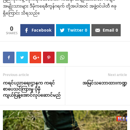
အမျိုးသားများ ဒီမိုက‌ရေစီကွန်ဂရက် တို့အပါအဝင် အဖွဲ့ဝင်ပါတီ ၈ခု
ရှိ‌ကြောင်း သိရသည်။
0
Facebook
Twitter
0
Email
0
Previous article
Next article
ကရင်ပညာ‌ရေးဌာနက ကရင်
အမြင်သ‌ဘောထားကဏ္ဍ
စာ‌ပေသင်ကြားမှု ပိုမို
ကျယ်ပြန့်‌အောင်လုပ်‌ဆောင်မည်