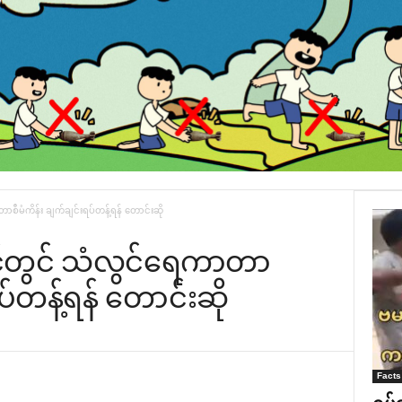
ာစီမံကိန်း ချက်ချင်းရပ်တန့်ရန် ‌တောင်းဆို
ြင်တွင် သံလွင်‌ရေကာတာ
ပ်တန့်ရန် ‌တောင်းဆို
Facts