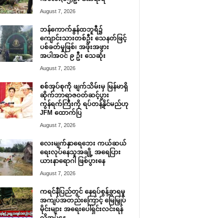
August 7, 2026
ဘန်ကောက်နွန်ထဘူရီ၌
ကျောင်းသားတစ်ဦး သေနတ်ဖြင့်
ပစ်ခတ်မှုဖြစ်၊ အဖိုးအဖွား
အပါအဝင် ၉ ဦး သေဆုံး
August 7, 2026
စစ်အုပ်စုကို ဖျက်သိမ်းမှ မြန်မာရှိ
ဆိုက်ဘာရာဇဝတ်ဆင့်ပွား
ကွန်ရက်ကြီးကို ရပ်တန့်နိုင်မည်ဟု
JFM ထောက်ပြ
August 7, 2026
လေးမျက်နှာရေဘေး ကယ်ဆယ်
ရေးလုပ်နေသူအချို့ အရေပြား
ယားနာရောဂါ ဖြစ်ပွားနေ
August 7, 2026
ကရင်နီပြည်တွင် နေရပ်စွန့်ခွာရမှု
အကျပ်အတည်းကြောင့် မြေမြှုပ်
မိုင်းများ အရေးပေါ်ရှင်းလင်းရန်
လိုအပ်နေ