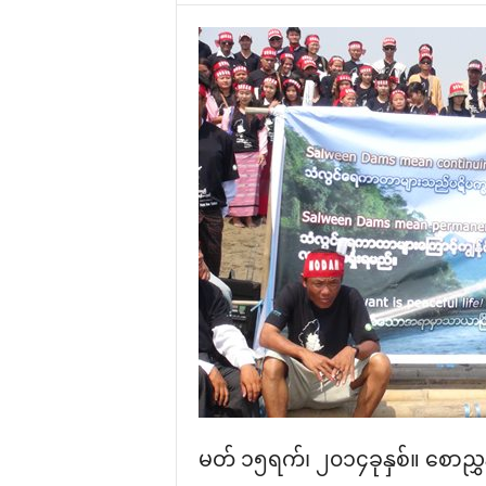
မတ် ၁၅ရက်၊ ၂၀၁၄ခုနှစ်။ ‌စောညွှန