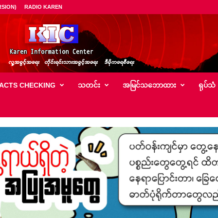
SION)
RADIO KAREN
ACTS CHECKING
သတင်း
အမြင်သ‌ဘောထား
ရုပ်သံ