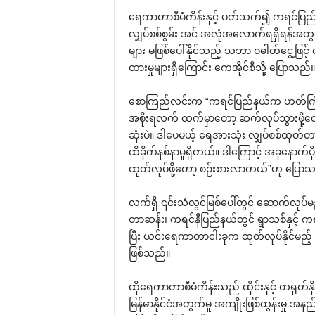
‌ရေကာတာစီမံကိန်းနှင့် ပတ်သက်၍ ကရင်ပြည်နယ်
လျှပ်စစ်စွမ်း အင် အလုံအ‌လောက်ရရှိရန်အတွက် 
များ မဖြစ်‌ပေါ်နိုင်သည့် သဘာ ဝဓါတ်‌ငွေ့ဖြင့် 
ထားမှုများရှိ‌ကြောင်း ‌ကေအိုင်စီသို့ ‌ပြောသည်။
‌စောကြည်လင်းက “ကရင်ပြည်နယ်က ဟတ်ကြီ
အစိုးရလက် ထက်မှာ‌တော့ ဆက်လုပ်သွားဖို့‌တော့
ဆုံးပဲ။ ဒါ‌ပေမယ့် ‌ရေအားသုံး လျှပ်စစ်
ထိခိုက်နစ်နာမှုရှိတယ်။ ဒါ‌ကြောင့် အခု‌နောက်ပိ
ထုတ်လုပ်ဖို့‌တော့ စဉ်းစားလာတယ်”ဟု ‌ပြော
လက်ရှိ ၎င်းသံလွင်မြစ်‌ပေါ်တွင် ‌ဆောက်လုပ်မည
တာဆန်း၊ ကရင်နီပြည်နယ်တွင် ရွာသစ်နှင့် 
ပြီး ယင်း‌ရေကာတာငါးခုက ထုတ်လုပ်နိုင်မည့် လျ
ဖြစ်သည်။
ထို‌ရေကာတာစီမံကိန်းသည် ထိုင်းနှင့် တရုတ်န
မြန်မာနိုင်ငံအတွက်မူ အကျိုးဖြစ်ထွန်းမ