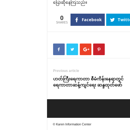
‌ပြောဆို‌နေကြသည်။
0
Facebook
Twitt
Previous article
ဟတ်ကြီး‌ရေကာတာ စီမံကိန်း‌နေရာတွင်
‌ရေကာတာဆန့်ကျင်‌ရေး ဆန္ဒထုတ်‌ဖော်
© Karen Information Center