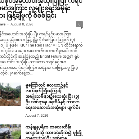
်သံဖိုင်အဟောင်းအသုံးပြုပြီး ကရင်
့်ဗမာအကြား လူမျိုးရေးအမုန်း
 ဖြန့်ချိမှုကို စိစစ်ခြင်း
-
ews
August 8, 2026
0
ဖိုင်အဟောင်းအသုံးပြုပြီး ကရင်နှင့်ဗမာအကြား
းရေးအမုန်းစကား ဖြန့်ချိမှုကို စိစစ်ခြင်း ဩဂုတ် (၇)
၂၀၂၆ ခုနှစ်။ KIC/ The Red Flag/ MFCN ထိုင်းရောက်
မာအလုပ်သမားများ အထောက်အထားကိစ္စအပါအဝင်
ာင်လှိုင်ကို ဆန္ဒပြခဲ့သည့် Bright Future အဖွဲ့၏ ရုပ်
င်အဟောင်း အသုံးပြုထားသော ကရင်နှင့်ဗမာ
ရင်းသားအချင်းချင်းကြား အမုန်းစကားဖြန့်ဝေမှု ပြီးခဲ့
လိုင်(၂၈)ရက်နေ့က...
မူတြော်တွင် လေယာဥ်နှင့်
လက်နက်ကြီးကြောင့်
အမျိုးသမီး(၁)ဦးသေဆုံးပြီး (၃)
ဦး ဒဏ်ရာရ၊ နေအိမ်နှင့် ဘာသာ
ရေးအဆောက်အအုံများ ပျက်စီး
August 7, 2026
ကန်ချနပူရီက ကလေးထိန်း
ကျောင်းကို ကားဝင်တိုက်၍ မူကြို
ကလေး(၁၅)ဦး ဒဏ်ရာရ