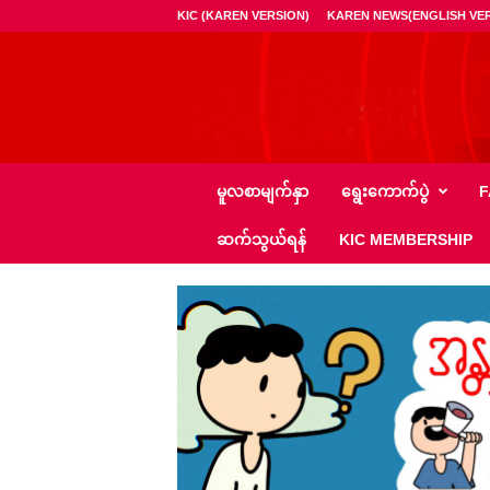
KIC (KAREN VERSION)
KAREN NEWS(ENGLISH VER
ကေ
မူလစာမျက်နှာ
ရွေး‌ကောက်ပွဲ
F
အို
င်
ဆက်သွယ်ရန်
KIC MEMBERSHIP
စီ
–
K
I
C
N
e
w
s