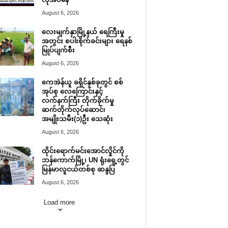
August 6, 2026
လေးမျက်နှာမြို့နယ် ရေကြီးမှု
အတွင်း စပါးစိုက်ခင်းများ ရေနစ်
မြုပ်ပျက်စီး
August 6, 2026
ကေအဲန်ယူ ခရိုင်နှစ်ခုတွင် စစ်
အုပ်စု လေကြောင်းနှင့်
လက်နက်ကြီး တိုက်ခိုက်မှု
ဆက်တိုက်လုပ်ဆောင်၊
အမျိုးသမီး(၁)ဦး သေဆုံး
August 6, 2026
ထိုင်းရောက်မင်းအောင်လှိုင်ကို
ဘန်ကောက်မြို့၊ UN ရုံးရှေ့တွင်
မြန်မာလူငယ်တစ်စု ဆန္ဒပြ
August 6, 2026
Load more