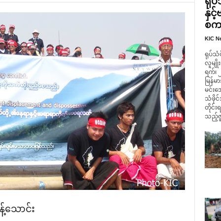
ရုပ
နှင
စကား
KIC N
ရုပ်သံ
လူမျို
ရက်၊ 
မြန်
မင်းအေ
သံဖို
တိုင်း
သည့်ဇူ
့်‌သောင်း