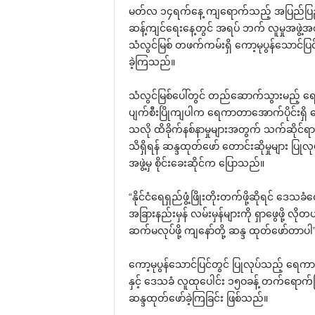
မတ်လ ၁၄ရက်‌နေ့ ကျ‌ရောက်သည့် အပြည်ပြည်ဆို
ဆန့်ကျင်‌ရေး‌နေ့တွင် အရပ် ဘက် လူမှုအဖွဲ့အစည်း
သံလွင်မြစ် တဖက်ကမ်းရှိ ‌ကော့မုပွန်‌သောင်ပြ
ခဲ့ကြသည်။
သံလွင်မြစ်‌ပေါ်တွင် တည်‌ဆောက်သွားမည့် 
ပျက်စီးပြိုကျပါက ‌ရေကာတာ‌အောက်ပိုင်းရှိ ‌န
သလို ထိခိုက်နစ်နာမှုများအတွက် သက်ဆိုင်ရာ
သိရှိရန် ဆန္ဒထုတ်‌ဖော် ‌တောင်းဆိုမှုများ ပြ
အဖွဲ့မှ စိုင်း‌ခေးဆိုင်က ‌ပြောသည်။
“နိုင်ငံ‌ရေရှည်ဖွံ့ဖြိုးတိုးတက်ဖို့ဆိုရင် ‌ဒေသခံ
အခြားနည်းမှန် လမ်းမှန်များကို ရှာ‌ဖွေဖို့ လိ
ဆက်မလုပ်ဖို့ ကျ‌နော်တို့ ဆန္ဒ ထုတ်‌ဖော်တာပါ”
‌ကော့မုပွန်‌သောင်ပြင်တွင် ပြုလုပ်သည့် ‌ရေကာ
နှင့် ‌ဒေသခံ လူထု‌ပေါင်း ၁၅ဝခန့် တက်‌ရောက
ဆန္ဒထုတ်‌ဖော်ခဲ့ကြခြင်း ဖြစ်သည်။