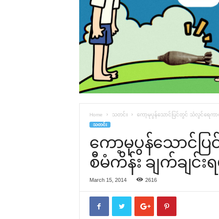
Home
သတင်း
‌ကော့မုပွန်‌သောင်ပြင်တွင် သံလွင်‌ရေကာတ
သတင်း
‌ကော့မုပွန်‌သောင်ပ
စီမံကိန်း ချက်ချင်းရ
March 15, 2014
2616