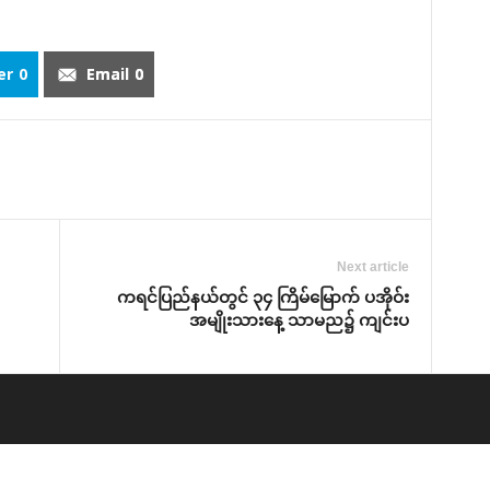
er
0
Email
0
Next article
ကရင်ပြည်နယ်တွင် ၃၄ ကြိမ်‌မြောက် ပအိုဝ်း
အမျိုးသား‌နေ့ သာမည၌ ကျင်းပ