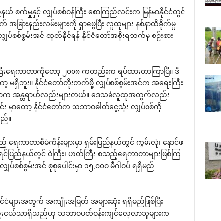
 စက်မှုနှင့် လျှပ်စစ်ဝန်ကြီး ‌စောကြည်လင်းက မြန်မာနိုင်ငံတွင်
အခြားနည်းလမ်းများကို ရှာ‌ဖွေပြီး လူထုများ နစ်နာထိခိုက်မှု
လျှပ်စစ်စွမ်းအင် ထုတ်နိုင်ရန် နိုင်ငံ‌တော်အစိုးရဘက်မှ စဉ်းစား
း‌ရေကာတာကို‌တော့ ၂၀၀၈ ကတည်းက ရပ်ထားတာကြာပြီ။ ဒီ
 မရှိဘူး။ နိုင်ငံ‌တော်တိုးတက်ဖို့ လျှပ်စစ်စွမ်းအင်က အ‌ရေးကြီး
ထုတ်တာက အန္တရာယ်လည်းများတယ်။ ‌ဒေသခံလူထုအတွက်လည်း
ုင်း မှာ‌တော့ နိုင်ငံ‌တော်က သဘာဝဓါတ်‌ငွေ့သုံး လျှပ်စစ်ကို
သည်။
့် ‌ရေကာတာစီမံကိန်းများမှာ ရှမ်းပြည်နယ်တွင် ကွမ်းလုံ၊ ‌နောင်ဖ၊
ကရင်ပြည်နယ်တွင် ဝဲကြီး၊ ဟတ်ကြီး စသည့်‌ရေကာတာများဖြစ်ကြ
ှပ်စစ်စွမ်းအင် စုစု‌ပေါင်းမှာ ၁၅,၀၀ဝ မီဂါဝပ် ရရှိမည်
ိုင်ငံများအတွက် အကျိုးအမြတ် အများဆုံး ရရှိမည်ဖြစ်ပြီး
ှု အနည်းငယ်သာရှိသည်ဟု သဘာဝပတ်ဝန်းကျင်‌လေ့လာသူများက