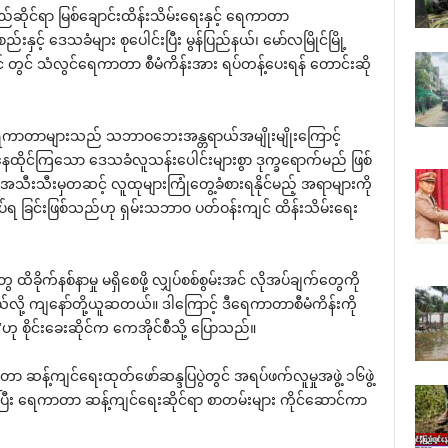
င်ရာ မြစ်‌ချောင်းထိန်းသိမ်း‌ရေးနှင့် ‌ရေကာတာ
နှင့် ‌ဒေသခံများ စု‌ပေါင်းပြီး မွန်ပြည်နယ်၊ ‌မော်လမြိုင်မြို့
င် တွင် သံလွင်‌ရေကာတာ စီမံကိန်းအား ရပ်တန့်‌ပေးရန် ‌တောင်းဆို
‌ရေကာတာများသည် သဘာဝ‌ဘေးအန္တရာယ်အမျိုးမျိုး‌ကြောင့်
ေထိုင်ကြ‌သော ‌ဒေသခံလူသန်း‌ပေါင်းများစွာ ဒုက္ခ‌ရောက်မည် ဖြစ်
အသီးသီးမှတဆင့် လူထုများကြုံ‌တွေ့ခံစားရနိုင်မည့် အရာများကို
ုလုပ်ရ ခြင်းဖြစ်သည်ဟု ရှမ်းသဘာဝ ပတ်ဝန်းကျင် ထိန်းသိမ်း‌ရေး
‌တွေ ထိခိုက်နစ်နာမှု မရှိ‌စေဖို့ လျှပ်စစ်စွမ်းအင် လိုအပ်ချက်‌တွေကို
ုတယ်လို့ ကျ‌နော်တို့ယူဆတယ်။ ဒါ‌ကြောင့် ဒီ‌ရေကာတာစီမံကိန်းကို
ဟု စိုင်း‌ခေးဆိုင်က ‌ကေအိုင်စီသို့ ‌ပြောသည်။
တာ ဆန့်ကျင်‌ရေးထုတ်‌ဖော်ဆန္ဒပြပွဲတွင် အရပ်ဖက်လူမှုအဖွဲ့ ၁၆ဖွဲ့
်ပြီး ‌ရေကာတာ ဆန့်ကျင်‌ရေးဆိုင်ရာ စာတမ်းများ ကိုင်‌ဆောင်ကာ