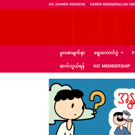
KIC (KAREN VERSION)
KAREN NEWS(ENGLISH VER
ကေ
မူလစာမျက်နှာ
ရွေး‌ကောက်ပွဲ
F
အို
င်
ဆက်သွယ်ရန်
KIC MEMBERSHIP
စီ
–
K
I
C
N
e
w
s