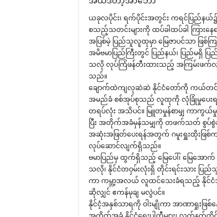
အယ်ဒီတာ့အာ‌ဘော်
ယခုလပိုင်း၊ ရက်ပိုင်းအတွင်း ကရင်ပြည်နယ်၌ ‌ဖော
စသည့်သတင်းများကို ထပ်ခါထပ်ခါ ကြား‌နေရသည
အပြစ်မဲ့ ပြည်သူလူထုမှာ ‌မြေဇာပင်သာ ဖြစ်
အမိဗမာပြည်ကြီးတွင် ပြည်နယ်၊ ပြည်မရှိ ပြည်
သလို လုပ်ကြံဖန်တီးထားသည့် အကြမ်းဖက်လု
သည်။
‌ချောက်ထဲကျလုဆဲဆဲ နိုင်ငံ‌တော်ကို ကယ်တင်ခ
အမည်ခံ စစ်အုပ်စုသည် လူထုကို လုံခြုံမှု‌ပ
တရပ်လုံး အသိပင်။ မြူတမှုန်စာမျှ ကာကွယ်မှ
ပြီး အတိုက်အခံမှန်သမျှကို တဖက်သတ် စွပ်စွဲခဲ
အဆုံးအဖြတ်‌ပေးရန်အတွက် ဂမူးရှူးထိုးဖြစ်ကာ
လုပ်‌ဆောင်လျက်ရှိသည်။
ဗမာပြည်မှ ထွက်ရှိသည့် ‌မြေ‌ပေါ်၊ ‌မြေ‌အော
သလို၊ နိုင်ငံတဝှမ်းလုံးရှိ တိုင်းရင်းသား ပြ
ကာ ကမ္ဘာ့အလယ် လူထင်‌သေးခံရသည့် နိုင်ငံ
ဆိုလျှင် ဧကန်မုချ မလွဲပင်။
နိုင်ငံ့အနှစ်သာရကို ဝါးမျိုကာ အာဏာရှုးဖြစ်‌န
အတိုက်အခံ နိုင်ငံ‌ရေးပါတီများ၊ လက်နက်ကိုင်‌တ