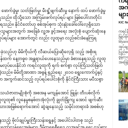
ကရင်
အကျ
က်ခွဲမှု၊ သတ်ဖြတ်မှု၊ မီးရှို့ဖျက်ဆီးမှု ‌နောက် ထပ် ‌ဖောက်ခွဲမှု
မျာ
်။ ထိုသို့‌သော အကြမ်းဖက်လုပ်ရပ် များ ဖြစ်‌ပေါ်လာတိုင်း
KIC N
ကြရသည်။
နိုင်ငံ‌တော်ဟု စစ်အုပ်စုက သုံးနှုံး‌ခေါ်‌ဝေါ်‌လေ့ရှိ‌သော
သူများအတွက် အ‌ခြေခံ လူ့အ ခွင့်အ‌ရေး အလုံးစုံ ‌ပျောက်ဆုံး‌နေ
ကရင်နီ
မြှုပ်
ပ်ရပ်များ ‌အောက်တွင် လည်း လူထုမှာ လည်စင်းခံ‌နေကြရ
Myanm
အုပ်ချ
ဲ့သည်ဟု မိမိကိုယ်ကို လီဆယ်‌ပြောဆို‌လေ့ရှိ သည့် အစိုးရ
ပြည်ထ
ဇွန်လ
ေးရန်ထက် ‌နေ့တဓူဝ အန္တရာယ်‌ပေး‌နေသည်မှာ ခံစား‌နေရသည့် လူထု
အခြေပြ
ုမလုပ်‌ပေးနိုင်ဘဲ ကရင်လူထုကို ရက် စက်စွာ လုပ်ကြံသတ်ဖြတ်
့သည်။ မိမိတို့အာဏာ အဓွန့် ရှည်‌ရေး ၂၀၁ဝ ‌ရွေး‌ကောက်ပွဲနှင့်
 အကွက်ဆင်သည့် လုပ်ရပ်‌ပေါင်းစုံကို နိုင်ငံကြီးသား မပီသစွာ
က် သယံဇာတမျိုးစုံကို အစအန မကျန်‌အောင် ဖြုန်း တီးပစ်လိုက်
ည်သူလူထု၏ လူ‌နေမူစနစ်တအုံလုံးကို ချွတ်ခြုံကျ ‌အောင် ဖျက်ဆီး
သားအဖြစ်‌ရောက်‌အောင် ဆွဲချ‌နေသည့် သမိုင်းတရားခံ အစစ်ဟု
ေသည့် ဗိုလ်ချုပ်မှူးကြီးသန်း‌ရွေနှင့် အ‌ပေါင်းပါတစု သည်
ော်လှန်‌ရေးအဖွဲ့များ၊ ဒီမိုက‌ရေစီ‌ရေး၊ လူ့အခွင့်အ ‌ရေး လှုပ်ရှား