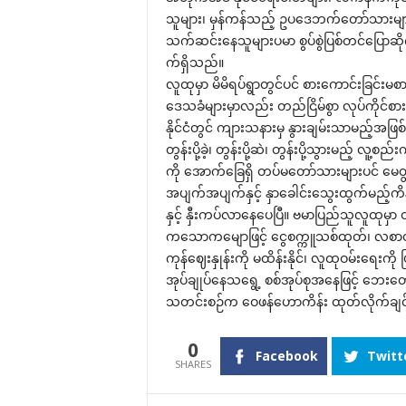
သူများ၊ မှန်ကန်သည့် ဥပ‌ဒေဘက်‌တော်သားများ
သက်ဆင်း‌နေသူများပမာ စွပ်စွဲပြစ်တင်‌ပြောဆို
က်ရှိသည်။
လူထုမှာ မိမိရပ်ရွာတွင်ပင် စား‌ကောင်းခြင်းမစ
‌ဒေသခံများမှာလည်း တည်ငြိမ်စွာ လုပ်ကိုင်စာ
နိုင်ငံတွင် ကျားသနားမှ နွားချမ်းသာမည့်အဖြစ်
တွန်းပို့ခဲ့၊ တွန်းပို့ဆဲ၊ တွန်းပို့သွားမည့်
ကို ‌အောက်‌ခြေရှိ တပ်မ‌တော်သားများပင် ‌မေတ
အပျက်အပျက်နှင့် နှာ‌ခေါင်း‌သွေးထွက်မည့်ကိန
နှင့် နှီးကပ်လာ‌နေ‌ပေပြီ။ ဗမာပြည်သူလူထုမှာ
က‌သောက‌မျောဖြင့် ‌ငွေစက္ကူသစ်ထုတ်၊ လစာတ
ကုန်‌ဈေးနှုန်းကို မထိန်းနိုင်၊ လူထုဝမ်း‌ရေးက
အုပ်ချုပ်‌နေသ‌ရွေ့ စစ်အုပ်စုအ‌နေဖြင့် ‌ဘေး‌
သတင်းစဉ်က ‌ဝေဖန်‌ဟောကိန်း ထုတ်လိုက်ချ
0
Facebook
Twitt