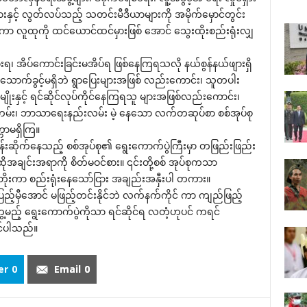
နှင့် လွတ်လပ်သည့် သတင်းမီဒီယာများကို အမိုက်‌မှောင်တွင်း
ကာ လူထုကို ထင်‌ယောင်ထင်မှားဖြစ် ‌အောင် ‌သွေးထိုးစည်းရုံးလျှ
ားရ၊ အိပ်‌ကောင်းခြင်းမအိပ်ရ ဖြစ်‌နေကြရသလို နယ်စွန်နယ်ဖျားရှိ
း‌သောက်ခွင့်မရှိဘဲ ရွာ‌ပြေးများအဖြစ် လည်း‌ကောင်း၊ သူတပါး
မျိုးနှင့် ရင်ဆိုင်လုပ်ကိုင်‌နေကြရသူ များအဖြစ်လည်း‌ကောင်း၊
 လူ့စည်းကမ်း၊ ဘာသာ‌ရေးနည်းလမ်း မဲ့ ‌နေ‌သော လက်တဆုပ်စာ စစ်အုပ်စု
္တာမရှိကြ။
်းဆိုက်‌နေသည့် စစ်အုပ်စု၏ ‌ရွေး‌ကောက်ပွဲကြီးမှာ တဖြည်းဖြည်း
 ထိုအချင်းအရာကို စိတ်မဝင်စား။ ၎င်းတို့စစ် အုပ်စုကသာ
ိုးကာ စည်းရုံး‌နေ‌သော်ငြား အချည်းအနှီးပါ တကား။
ို ပြည့်မှီ‌အောင် မဖြည့်တင်းနိုင်ဘဲ လက်နက်ကိုင် ကာ ကျည်ဖြည့်
တွေ့မည့် ‌ရွေး‌ကောက်ပွဲကိုသာ ရင်ဆိုင်ရ လတံ့ဟုပင် ကရင်
င်ပါသည်။
er
0
Email
0