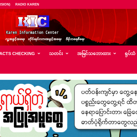
SION)
RADIO KAREN
ACTS CHECKING
သတင်း
အမြင်သ‌ဘောထား
ရုပ်သံ