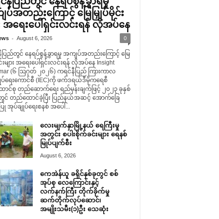
နီပြည်တွင် နေရပ်စွန့်ခွာရမှု
ပ်အတည်းကြောင့် မြေမြှုပ်မိုင်း
း အရေးပေါ်ရှင်းလင်းရန် လိုအပ်နေ
-
ews
August 6, 2026
0
ပြည်တွင် နေရပ်စွန့်ခွာရမှု အကျပ်အတည်းကြောင့် မြေ
မိုင်းများ အရေးပေါ်ရှင်းလင်းရန် လိုအပ်နေ Insight
ar (၆ ဩဂုတ် ၂၀၂၆) ကရင်နီပြည် ကြားကာလ
ုပ်ရေးကောင်စီ (IEC)ကို ဖက်ဒရယ်ဒီမိုကရေစီ
ောင်စု တည်ဆောက်ရေး ရည်မှန်းချက်ဖြင့် ၂၀၂၃ ခုနှစ်
တွင် တည်ထောင်ခဲ့ပြီး ပြည်နယ်အဆင့် အောက်ခြေ
ု အုပ်ချုပ်ရေးစနစ် အပေါ်...
လေးမျက်နှာမြို့နယ် ရေကြီးမှု
အတွင်း စပါးစိုက်ခင်းများ ရေနစ်
မြုပ်ပျက်စီး
August 6, 2026
ကေအဲန်ယူ ခရိုင်နှစ်ခုတွင် စစ်
အုပ်စု လေကြောင်းနှင့်
လက်နက်ကြီး တိုက်ခိုက်မှု
ဆက်တိုက်လုပ်ဆောင်၊
အမျိုးသမီး(၁)ဦး သေဆုံး