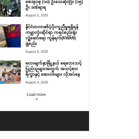
စစ်အုပ်စု (၁၀) ဦးသေဆုံးပြီး (၁၅)
ဦး ဒဏ်ရာရ
August 5, 2026
နိုင်ငံတကာ၏ပံ့ပိုးကူညီမှုရရှိရန်
ကမ္ဘာလုံးဆိုင်ရာ ကရင်စည်းရုံး
လှုံ့ဆော်ရေး ကွန်ရက်(KWAN)
ဖွဲ့စည်း
August 5, 2026
လေးမျက်နှာမြို့နယ် ရေဘေးသင့်
ပြည်သူများအတွက် အသင့်စား
ရိက္ခာနှင့် ဆေးဝါးများ လိုအပ်နေ
August 4, 2026
Load more