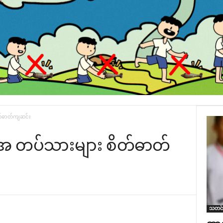
ိတ်ဓာတ်ကျဆင်း
‌အေ တပ်သားများ စိတ်ဓာတ်
သတင်