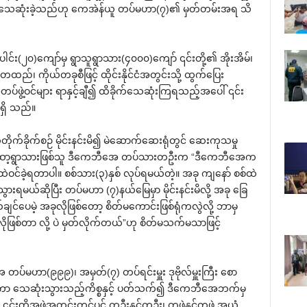
က်‌သေဆုံးခဲ့သည်ဟု ‌ကေအဲန်ယူ တပ်မဟာ(၇)၏ မှတ်တမ်းအရ သိ
ပေါင်း(၂၀)‌ကျော်မှ ရွာသူရွာသား(၄၀၀၀)‌ကျော် ၎င်းတို့၏ အိုးအိမ်၊
ည်၊ ကိုယ်တခုစီဖြင့် ထိုင်းနိုင်ငံအတွင်းသို့ ထွက်‌ပြေး
ပ်ဖွဲ့ဝင်များ ရာနှင့်ချီ၍ ထိခိုက်‌သေဆုံးကြရသည့်အ‌ပေါ် ၎င်း
 ရှိ သည်။
က်ခိုက်စဉ် မိုင်းနင်းမိ၍ မဲ‌ဆောက်‌ဆေးရုံတွင် ‌ဆေးကုသမှု
ီးမူးထာ့ရွာသားဖြစ်သူ ဒီ‌ကေဘီ‌အေ တပ်သားတဦးက “ဒီ‌ကေဘီ‌အေက
ထဲဝင်ခဲ့ရတာပါ။ စစ်သား(၃)နှစ် လုပ်ရမယ်တဲ့။ အခု ကျ‌နော် စစ်ထဲ
သွားရမယ်ဆိုပြီး တပ်မဟာ (၇)နယ်‌မြေမှာ မိုင်းနင်းမိလို့ အခု ‌ခြေ
ပေမဲ့ အခုလိုဖြစ်‌တော့ စိတ်မ‌ကောင်းဖြစ်ရုံကလွဲလို့ ဘာမှ
ီလိုဖြစ်တာ လို့ ပဲ မှတ်လိုက်တယ်”ဟု စိတ်မသက်မသာဖြင့်
 တပ်မဟာ(၉၉၉)၊ အမှတ်(၇) တပ်ရင်းမှူး ဒုဗိုလ်မှူးကြီး ‌စော
က်ခံရကာ ‌သေဆုံးသွားသည့်ကိစ္စနှင့် ပတ်သက်၍ ဒီ‌ကေဘီ‌အေဘက်မှ
းတို့အဖွဲ့အတွင်းတွင်ပင် တဦးနှင့်တဦး၊ တဖွဲ့နှင့်တဖွဲ့ အယုံ