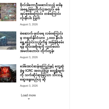
ဗိုလ်ဒါဘောဦးဆောင်သည့် ဒေါန
အရှေ့ခြမ်းတိုက်ပွဲအတွင်း စစ်
အုပ်စုစစ်ကြောင်း တစ်ကြောင်း
လုံးနီးပါး ပြုတ်
August 3, 2026
မဲဆောက်-ဖုတ်ဖရ လမ်းကြောင်း
မှ တရုတ်နိုင်ငံသား ၂,၀၀၀ နီးပါး
ရွှေ့ပြောင်းသည့်ကိစ္စ အမြန်စုံစမ်း
ရန် ထိုင်းအစိုးရကို လွှတ်တော်
အမတ်ဟောင်း တိုက်တွန်း
August 3, 2026
ဒေါ်အောင်ဆန်းစုကြည်နှင့် တွေ့ဆုံ
ခဲ့မှု ICRC အတည်ပြု၊ တွေ့ရှိချက်
ကို သက်ဆိုင်ရာဖြင့်သာ သီးသန့်
ဆွေးနွေးမည်ဟု ဆို
August 3, 2026
Load more