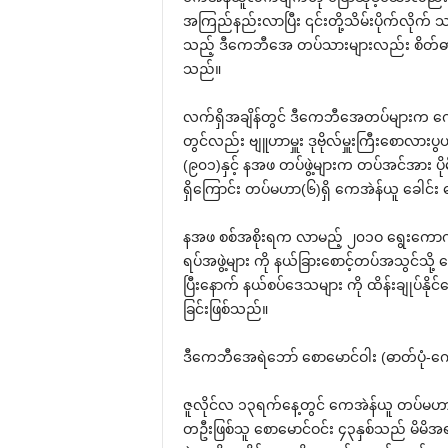
အကြည်နည်းလာပြီး ၎င်းတို့သိမ်းပိုက်လိုက်
သည့် ဒီ‌ကေဘီ‌အေ တပ်သားများလည်း စိတ်ဓာတ
သည်။
လက်ရှိအချိန်တွင် ဒီ‌ကေဘီ‌အေတပ်များက ‌က
တွင်လည်း ဗျူဟာမှူး ဒုဗိုလ်မှူးကြီး‌စောလားပ
(၉၀၁)နှင့် နအဖ တပ်ဖွဲ့များက တပ်အင်အား 
ရှိ‌ကြောင်း တပ်မဟာ(၆)ရှိ ‌ကေအဲန်ယူ ‌ခေါင
နအဖ စစ်အစိုးရက လာမည့် ၂၀၁ဝ ‌ရွေး‌ကောက်
ရပ်အဖွဲ့များ ကို နယ်ခြား‌စောင့်တပ်အသွင်သို
ပြီး‌နောက် နယ်စပ်‌ဒေသများ ကို ထိန်းချုပ်နိုင
ခြင်းဖြစ်သည်။
ဒီ‌ကေဘီ‌အေရဲ‌ဘော် ‌စော‌မောင်ဝါး (ဓာတ်ပုံ-‌ကေ
ဇူလိုင်လ ၁၃ရက်‌နေ့တွင် ‌ကေအဲန်ယူ တပ်မဟာ(
တဦးဖြစ်သူ ‌စော‌မောင်ဝင်း ၄၃နှစ်သည် မိမိ