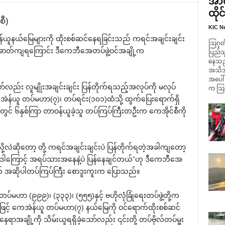
အာဏ
ထိုင
စီ)
KIC N
န်ယူနယ်‌မြေများကို ထိုးစစ်ဆင်‌နေရခြင်းသည် ကရင်အချင်းချင်း
ဩဂုတ် 
တ်ဓာတ်ကျရ‌ကြောင်း ဒီ‌ကေဘီ‌အေတပ်ဖွဲ့ဝင်အချို့က
ပြည်သ
နေသည့
အသိအမှ
အပေါ်
်လည်း လူမျိုးအချင်းချင်း ပြန်တိုက်ရသည့်အလုပ်ကို မလုပ်
က ဩဂု
ကေအဲန်ယူ တပ်မဟာ(၇)၊ တပ်ရင်း(၁၀၁)ထံသို့ ထွက်‌ပြေး‌ရောက်ရှိ
င် ၆နှစ်ကြာ တာဝန်ယူခဲ့သူ တပ်ကြပ်ကြီးတဦးက ‌ကေအိုင်စီကို
ု့လဲဆို‌တော့ တို့ ကရင်အချင်းချင်းပဲ ပြန်တိုက်ရတဲ့အခါကျ‌တော့
ါ‌ကြောင့် အရပ်သားအ‌နေနဲ့ပဲ ပြန်‌နေချင်တယ်”ဟု ဒီ‌ကေဘီ‌အေ
အဆိုပါတပ်ကြပ်ကြီး ‌စောဒူးကူးက ‌ပြောသည်။
ပ်မဟာ (၉၉၉)၊ (၃၃၃)၊ (၅၅၅)နှင့် ဗဟိုလုံခြုံ‌ရေးတပ်ဖွဲ့တို့က
ြင့် ‌ကေအဲန်ယူ တပ်မဟာ(၇) နယ်‌မြေကို ဝင်‌ရောက်ထိုးစစ်ဆင်
ရာအချို့ကို သိမ်းယူရရှိခဲ့‌သော်လည်း ၎င်းတို့ တပ်ဗိုလ်တပ်မှူး