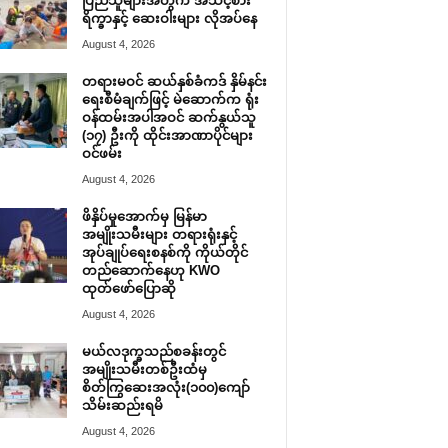
ပြည်သူများအတွက် အသင့်စား
ရိက္ခာနှင့် ဆေးဝါးများ လိုအပ်နေ
August 4, 2026
တရားမဝင် ဆယ်နှစ်ခံကဒ် နှိမ်နင်း
ရေးစီမံချက်ဖြင့် မဲဆောက်က ရုံး
ဝန်ထမ်းအပါအဝင် ဆက်နွယ်သူ
(၁၇) ဦးကို ထိုင်းအာဏာပိုင်များ
ဝင်ဖမ်း
August 4, 2026
ဖိနှိပ်မှုအောက်မှ မြန်မာ
အမျိုးသမီးများ တရားရုံးနှင့်
အုပ်ချုပ်ရေးစနစ်ကို ကိုယ်တိုင်
တည်ဆောက်နေဟု KWO
ထုတ်ဖော်ပြောဆို
August 4, 2026
မယ်လဒုက္ခသည်စခန်းတွင်
အမျိုးသမီးတစ်ဦးထံမှ
စိတ်ကြွဆေးအလုံး(၁၀၀)ကျော်
သိမ်းဆည်းရမိ
August 4, 2026