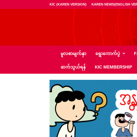
KIC (KAREN VERSION)
KAREN NEWS(ENGLISH VER
ကေ
မူလစာမျက်နှာ
ရွေး‌ကောက်ပွဲ
F
အို
င်
ဆက်သွယ်ရန်
KIC MEMBERSHIP
စီ
–
K
I
C
N
e
w
s