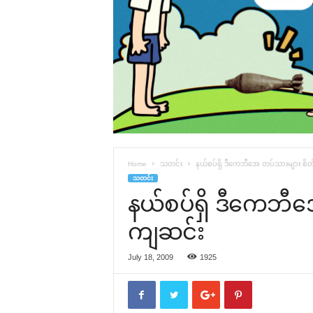
Home
သတင်း
နယ်စပ်ရှိ ဒီ‌ကေဘီ‌အေ တပ်သားများ စ
သတင်း
နယ်စပ်ရှိ ဒီ‌ကေဘီ
ကျဆင်း
July 18, 2009
1925