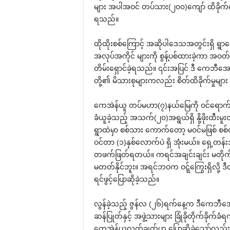
များ အပါအဝင် တပ်သား(၂၀၀)‌ကျော် ထိခို
ရသည်။
ထိုထိုးစစ်‌ကြောင့် အဆိုပါ‌ဒေသအတွင်းရှိ ရွာ‌
အလုပ်အကိုင် များကို စွန့်ပစ်ထားခဲ့ကာ အဝတ်တထ
တိမ်း‌ရှောင်ခဲ့ရသည်။ ၎င်းအပြင် ဒီ ‌ကေဘီ‌အေတ
တို့၏ မိသားစုများကလည်း စိတ်ထိခိုက်မှုများ
‌ကေအဲန်ယူ တပ်မဟာ(၇)နယ်‌မြေကို ဝင်‌ရောက်တို
ခံယူခဲ့သည့် အသက်(၂၀)အရွယ်ရှိ နို့ဖိုးထ
ရွာထဲမှာ စစ်သား ‌ကောက်‌တော့ မဝင်မဖြစ် စစ်
ဝင်တာ (၁)နှစ်‌လောက်ပဲ ရှိ အုံးမယ်။ ‌ရှေ့တန်း
တဖက်ဖြတ်ရတယ်။ ကရင်အချင်းချင်း မတိုက်ချင်‌
မတတ်နိုင်ဘူး။ အရင်ဘဝက ဝဋ္ဋ်‌ကြွေးရှိလို့ ဒ
ရင်ဖွင့်‌ပြောဆိုခဲ့သည်။
လွန်ခဲ့သည့် ဇွန်လ (၂၆)ရက်‌နေ့က ဒီ‌ကေဘီ‌အေ
ဆန်ပြုတ်နှင့် အဖွဲ့သားများ ခြုံခိုတိုက်ခို
‌ကေအဲန်ယူလက်ချက်ဟု ‌ပြောဆိုခဲ့‌သော်လည်း ၎င်