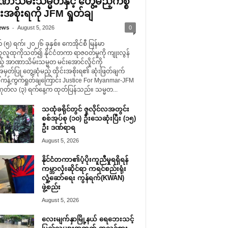
ာသိမ်းသမ္မတနှင့် တွေ့မည့်ကိစ္စ
်းအစိုးရကို JFM ရှုတ်ချ
-
ews
August 5, 2026
0
(၅) ရက်၊ ၂၀၂၆ ခုနှစ်။ ကေအိုင်စီ မြန်မာ
ူလူထုကိုသတ်၍ နိုင်ငံတကာ ရာဇဝတ်မှုကို ကျုးလွန်
် အာဏာသိမ်းသမ္မတ မင်းအောင်လှိုင်ကို
တ်ပြု တွေ့ဆုံမည့် ထိုင်းအစိုးရ၏ ဆုံးဖြတ်ချက်
 ကန့်ကွက်ရှုတ်ချကြောင်း Justice For Myanmar-JFM
တ်လ (၃) ရက်နေ့က ထုတ်ပြန်သည်။ သမ္မတ...
သထုံခရိုင်တွင် ဇူလိုင်လအတွင်း
စစ်အုပ်စု (၁၀) ဦးသေဆုံးပြီး (၁၅)
ဦး ဒဏ်ရာရ
August 5, 2026
နိုင်ငံတကာ၏ပံ့ပိုးကူညီမှုရရှိရန်
ကမ္ဘာလုံးဆိုင်ရာ ကရင်စည်းရုံး
လှုံ့ဆော်ရေး ကွန်ရက်(KWAN)
ဖွဲ့စည်း
August 5, 2026
လေးမျက်နှာမြို့နယ် ရေဘေးသင့်