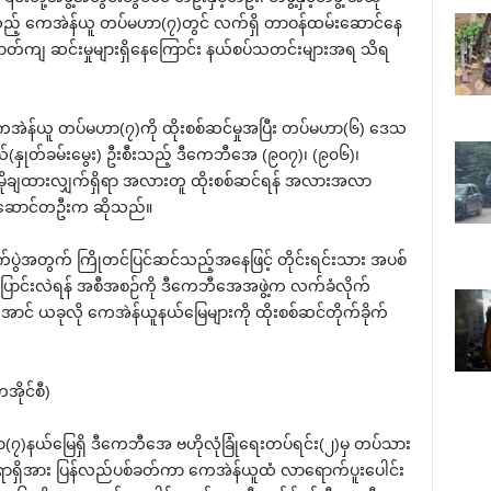
 သည့် ‌ကေအဲန်ယူ တပ်မဟာ(၇)တွင် လက်ရှိ တာဝန်ထမ်း‌ဆောင်‌နေ
်ကျ ဆင်းမှုများရှိ‌နေ‌ကြောင်း နယ်စပ်သတင်းများအရ သိရ
ေအဲန်ယူ တပ်မဟာ(၇)ကို ထိုးစစ်ဆင်မှုအပြီး တပ်မဟာ(၆) ‌ဒေသ
ွယ်(နှုတ်ခမ်း‌မွေး) ဦးစီးသည့် ဒီ‌ကေဘီ‌အေ (၉၀၇)၊ (၉၀၆)၊
ပိုမိုချထားလျှက်ရှိရာ အလားတူ ထိုးစစ်ဆင်ရန် အလားအလာ
်း ‌ဆောင်တဦးက ဆိုသည်။
ပွဲအတွက် ကြိုတင်ပြင်ဆင်သည့်အ‌နေဖြင့် တိုင်းရင်းသား အပစ်
့ ‌ပြောင်းလဲရန် အစီအစဉ်ကို ဒီ‌ကေဘီ‌အေအဖွဲ့က လက်ခံလိုက်
်‌အောင် ယခုလို ‌ကေအဲန်ယူနယ်‌မြေများကို ထိုးစစ်ဆင်တိုက်ခိုက်
အိုင်စီ)
၇)နယ်‌မြေရှိ ဒီ‌ကေဘီ‌အေ ဗဟိုလုံခြုံ‌ရေးတပ်ရင်း(၂)မှ တပ်သား
အရာရှိအား ပြန်လည်ပစ်ခတ်ကာ ‌ကေအဲန်ယူထံ လာ‌ရောက်ပူး‌ပေါင်း