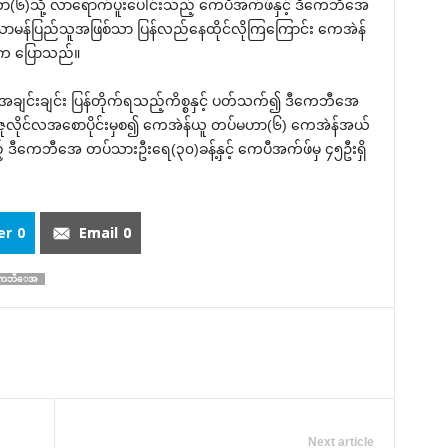
၆)သို့ လာ‌ရောက်ပူး‌ပေါင်းသည့် ‌ကေပီအက်ဖ်နှင့် ဒီ‌ကေဘီ‌အေ
ဘဲ သာမန်ပြည်သူအဖြစ်သာ ပြန်လည်‌နေထိုင်လိုကြ‌ကြောင်း ‌ကေအဲန်
ုင်က ‌ပြောသည်။
အချင်းချင်း ပြန်တိုက်ရသည့်ကိစ္စနှင့် ပတ်သက်၍ ဒီ‌ကေဘီ‌အေ
ဇူလိုင်လအ‌စောပိုင်းမှစ၍ ‌ကေအဲန်ယူ တပ်မဟာ(၆) ‌ကေအဲန်အယ်
် ဒီ‌ကေဘီ‌အေ တပ်သားဦး‌ရေ(၃၀)ခန့်နှင့် ‌ကေပီအက်ဖ်မှ ၄၅ဦးရှိ
er
0
Email
0
ေကဘီေအ
Next article