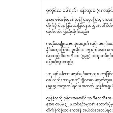
ဇူလိုင်လ ၁၆ရက်။ နန်းထူးစံ (‌ကေအိုင်
နအဖ စစ်အစိုးရ၏ ညွန်ကြားမှု‌ကြောင့် ‌ကေအဲ
တိုက်ခိုက်‌နေ ခြင်းသာဖြစ်‌နေသည့်အ‌ပေါ် စိ
ထုတ်‌ဖော်‌ပြောဆိုလိုက်သည်။
ကရင်အမျိုးသား‌ရေးအတွက် လုပ်‌ပေးချင်‌သော
နိုင်‌တော့‌ကြောင်း ဇူလိုင်လ ၁၅ ရက်‌နေ့က ‌
လာသည့် ဒီ‌ကေဘီ‌အေ (၉၉၉) အထူးတပ်ရင်းတွ
‌ပြောဆိုသွားသည်။
“ကျ‌နော် စစ်သားမလုပ်ချင်‌တော့ဘူး။ ဘာဖြစ်လိ
လုပ်လည်း ဘာမှအကျိုးရှိလာမှာ မဟုတ်ဘူး။ ဒ
(၉၉၉) အထူးတပ်ရင်းမှ အသက် ၂၅နှစ်အရွယ် 
လွန်ခဲ့သည့် ဇွန်လအ‌စောပိုင်းက ဒီ‌ကေဘီ‌အေ တ
နအဖ တပ်မ (၂၂) တပ်ရင်းများ၏ ‌ထောက်ပံ့မှုဖ
တိုက်ခိုက်ခဲ့ကာ ‌ကေအဲန် အယ်လ်‌အေတပ်ရင်း‌နေ