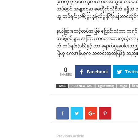
ခဲ့သလို ဇူလိုင်လ ဒုတိယ ပတ်အတွင်း တပ်မဟာ(
တပ်ဖွဲ့ဝင် အများစုမှာ စစ်တိုက်လိုစိတ် မရှိ
ယူ တပ်ရင်း(၁၆)မှူး ဒုဗိုလ်မှူးကြီးမန်းတင်လှိ
နယ်ခြား‌စောင့်တပ်အဖြစ် ‌ပြောင်းလဲကာ ကရင်
တပ်ဖွဲ့ဝင်များ အကြား သ‌ဘောထားကွဲလွဲကာ 
လ် တပ်ရင်း(၁၆)နှင့် လာ ‌ရောက်ပူး‌ပေါင်းသည့
ပြီဟု ‌ကေအဲန်ယူက သတင်းထုတ်ပြန်ခဲ့ သည်။
0
Facebook
Twitt
TAGS
ADD NEW TAG
စစ္သားေကာက္ခံ
တပ္သား
ဒီ
Previous article