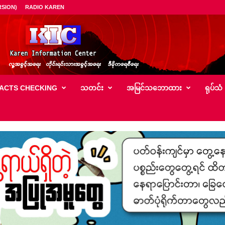
SION)
RADIO KAREN
ACTS CHECKING
သတင်း
အမြင်သ‌ဘောထား
ရုပ်သံ