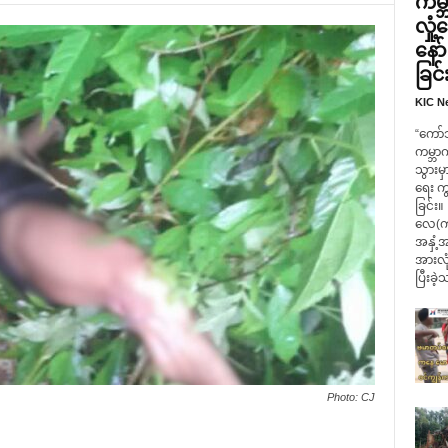
ကမ္ဘ
လှု
နော
ခြင်
KIC N
“ကော်
ကမ္ဘာ
သွားမှ
ရေး က
ခြင်း။
လေ(ကရ
အနှံ့အ
အားလုံ
ပြီးခဲ့
Photo: CJ