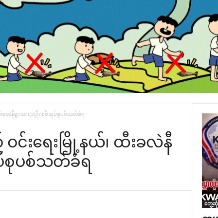
ီးခလဲနီရွာသား(၁)ဦး စစ်အုပ်စုပစ်သတ်ခံရ
င်းရေးမြို့နယ်၊ ထီးခလဲနီ
ပ်စုပစ်သတ်ခံရ
တွေ့ဆု