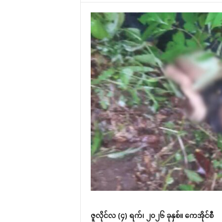
ဇူလိုင်လ (၄) ရက်၊ ၂၀၂၆ ခုနှစ်။‌ ကေအိုင်စီ