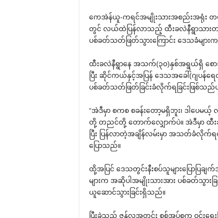
ကေအဲန်ယူ-ကရင်အမျိုးသားအစည်းအရုံး တပ်မဟ
တွင် လယ်ထဲပြန်လာသည့် ထီးခလဲနီရွာသားတစ်ဦး
ပစ်ခတ်သတ်ဖြတ်သွားကြောင်း ဒေသခံများ
ထီးခလဲနီရွာနေ အသက်(၃၀)နှစ်အရွယ်ရှိ စ
ပြီး ဆိုင်ကယ်နှင့်အပြန် ဒေသအခေါ်(ဂျပန်ရေ
ပစ်ခတ်သတ်ဖြတ်ခြင်းခံလိုက်ရခြင်းဖြစ်သည
“အဲဒီမှာ စကစ စခန်းတော့မရှိဘူး၊ ဒါပေမယ့် 
တို့ တညင်တို့ တောက်လျှောက်ပဲ။ အဲဒီမှာ ထ
ပြီး ပြန်လာတဲ့အချိန်လမ်းမှာ အသတ်ခံလိုက
ပြောသည်။
ထို့အပြင် ဒေသတွင်းနီးစပ်သူများပြောပြချက်
များက အဆိုပါအမျိုးသားအား ပစ်ခတ်သွားခြင်း
ယူဆောင်သွားခြင်းရှိသည်။
ပြီးခဲ့သည့် ဇွန်လအတွင်း စစ်အုပ်စုက ဝင်းရေး