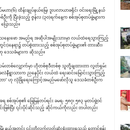
ာ(၆) ထိန်းချုပ်နယ်မြေ၊ ဒူးပလာယာခရိုင်၊ ဝင်းရေးမြို့နယ်
ကို ပြီးခဲ့သည့် ဇွန်လ (၃၀)ရက်နေ့က စစ်အုပ်စုတပ်ဖွဲ့များက
က ပြောသည်။
ောသနေးဖော အမည်ရ အဆိုပါအမျိုးသားမှာ လယ်ထဲရေသွားကြည့်
တွင်း)နေရာ၌ တပ်စွဲထားသည့် စစ်အုပ်စုတပ်ဖွဲ့များ၏ တားဆီး၊
်ဟု ဒေသခံများက ဆိုသည်။
လမ်းတစ်လျှောက်မှာ ဟိုတစ်စုဒီတစ်စု သူတို့ချထားတာ လွတ်ရှမ်း
ီးခလဲနီရွာသားက ညနေပိုင်း လယ်ထဲ ရေးဆင်းမြောင်းသွားကြည့်
်ရတာ” ဟု လုံခြုံရေးကြောင့်အမည်မဖော်လိုသူ ဒေသခံတစ်ဦးက
အရ စစ်အုပ်စု၏ ခြေမြန်တပ်ရင်း ခမရ- ၅၈၇၊ ၅၈၃ မှတပ်ဖွဲ့ဝင်
ဖြစ်ပြီး ၎င်းပိုင်ဆိုင်သည့် ဆိုင်ကယ်ကိုလည်း တပါတည်း
မြို့နယ်အတွင်း ၎င်းတို့လက်လွှတ်ဆုံးရှုံးထားရသည့် တောင်စွန်း