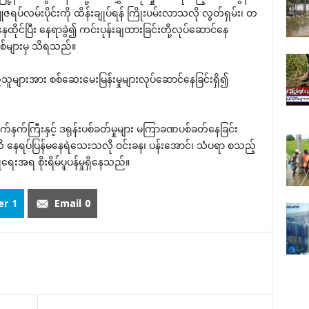
ူဇရပ်လမ်းပိုင်းကို ထိန်းချုပ်ရန် ကြိုးပမ်းလာသလို လွတ်ရှမ်း၊ တ
ိုင်ပြီး နေရာခွဲ၍ ကင်းပုန်းချထားခြင်းတို့လုပ်ဆောင်နေ
်များမှ သိရသည်။
ူများအား စစ်ဆေးမေးမြန်းမှုများလုပ်ဆောင်နေခြင်းရှိ၍
က်ကြီးနှင့် ဒရုန်းပစ်ခတ်မှုများ မကြာခဏပစ်ခတ်နေခြင်း
ထိ နေရပ်ပြန်မနေရဲသေးသလို ဝင်းခန၊ ပန်းအောင်၊ သံပရာ စသည့်
ေးအရ စိုးရိမ်ပူပန်မှုရှိနေသည်။
er
1
Email
0