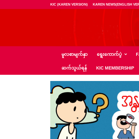
KIC (KAREN VERSION)
KAREN NEWS(ENGLISH VER
ကေ
မူလစာမျက်နှာ
ရွေး‌ကောက်ပွဲ
F
အို
င်
ဆက်သွယ်ရန်
KIC MEMBERSHIP
စီ
–
K
I
C
N
e
w
s