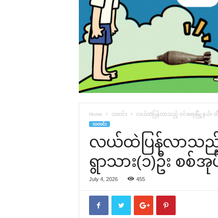
Home
သတင်း
လယ်ထဲပြန်လာသည့် ဝင်းရေးမြို့နယ်၊ ထ
သတင်း
လယ်ထဲပြန်လာသည့် ဝ
ရွာသား(၁)ဦး စစ်အု
July 4, 2026
455