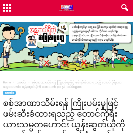
Home
သတင်း
စစ်အာဏာသိမ်းရန် ကြိုးပမ်းမှုဖြင့် ဖမ်းဆီးခံထားရသည့် တောင်ကိုရီးယား
သမ္မတဟောင်း ယွန်းဆွတ်ယိုကို ထောင်ဒဏ် ၃၀ နှစ် ထပ်မံချမှတ်
သတင်း
စစ်အာဏာသိမ်းရန် ကြိုးပမ်းမှုဖြင့်
ဖမ်းဆီးခံထားရသည့် တောင်ကိုရီး
ယားသမ္မတဟောင်း ယွန်းဆွတ်ယိုကို