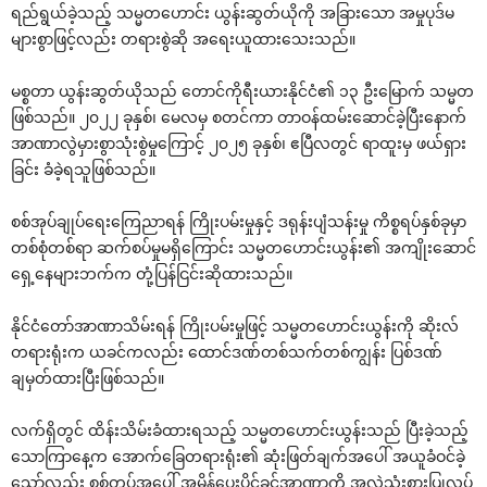
ရည်ရွယ်ခဲ့သည့် သမ္မတဟောင်း ယွန်းဆွတ်ယိုကို အခြားသော အမှုပုဒ်မ
များစွာဖြင့်လည်း တရားစွဲဆို အရေးယူထားသေးသည်။
မစ္စတာ ယွန်းဆွတ်ယိုသည် တောင်ကိုရီးယားနိုင်ငံ၏ ၁၃ ဦးမြောက် သမ္မတ
ဖြစ်သည်။ ၂၀၂၂ ခုနှစ်၊ မေလမှ စတင်ကာ တာဝန်ထမ်းဆောင်ခဲ့ပြီးနောက်
အာဏာလွဲမှားစွာသုံးစွဲမှုကြောင့် ၂၀၂၅ ခုနှစ်၊ ဧပြီလတွင် ရာထူးမှ ဖယ်ရှား
ခြင်း ခံခဲ့ရသူဖြစ်သည်။
စစ်အုပ်ချုပ်ရေးကြေညာရန် ကြိုးပမ်းမှုနှင့် ဒရုန်းပျံသန်းမှု ကိစ္စရပ်နှစ်ခုမှာ
တစ်စုံတစ်ရာ ဆက်စပ်မှုမရှိကြောင်း သမ္မတဟောင်းယွန်း၏ အကျိုးဆောင်
ရှေ့နေများဘက်က တုံ့ပြန်ငြင်းဆိုထားသည်။
နိုင်ငံတော်အာဏာသိမ်းရန် ကြိုးပမ်းမှုဖြင့် သမ္မတဟောင်းယွန်းကို ဆိုးလ်
တရားရုံးက ယခင်ကလည်း ထောင်ဒဏ်တစ်သက်တစ်ကျွန်း ပြစ်ဒဏ်
ချမှတ်ထားပြီးဖြစ်သည်။
လက်ရှိတွင် ထိန်းသိမ်းခံထားရသည့် သမ္မတဟောင်းယွန်းသည် ပြီးခဲ့သည့်
သောကြာနေ့က အောက်ခြေတရားရုံး၏ ဆုံးဖြတ်ချက်အပေါ် အယူခံဝင်ခဲ့
သော်လည်း စစ်တပ်အပေါ် အမိန့်ပေးပိုင်ခွင့်အာဏာကို အလွဲသုံးစားပြုလုပ်