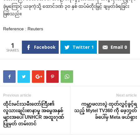
ခဲ့မှုကြောင့် ယခုကဲ့သို့ ထောင်ဒဏ် ၃၀ နှစ် ထပ်မံတိုးမြှင့် ချမှတ်ခံရခြင်း
ဖြစ်သည်။
Reference : Reuters
1
Facebook
Twitter
1
Email
0
Previous article
Next article
ထိုင်းမင်းသမီးတော်ကြီး၏
ကမ္ဘာ့ဖလားပွဲ ထုတ်လွှင့်ခွင့်ရ
လူသားချင်းစာနာမှု အမွေအနှစ်
သည့် Mytel TV360 ကို ဖေ့ဘွတ်
များအပေါ် UNHCR အထူးဂုဏ်
ခ်ပေါ်မှ Meta ဖယ်ရှား
ပြုမှတ် တမ်းတင်