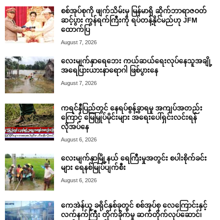
စစ်အုပ်စုကို ဖျက်သိမ်းမှ မြန်မာရှိ ဆိုက်ဘာရာဇဝတ်
ဆင့်ပွား ကွန်ရက်ကြီးကို ရပ်တန့်နိုင်မည်ဟု JFM
ထောက်ပြ
August 7, 2026
လေးမျက်နှာရေဘေး ကယ်ဆယ်ရေးလုပ်နေသူအချို့
အရေပြားယားနာရောဂါ ဖြစ်ပွားနေ
August 7, 2026
ကရင်နီပြည်တွင် နေရပ်စွန့်ခွာရမှု အကျပ်အတည်း
ကြောင့် မြေမြှုပ်မိုင်းများ အရေးပေါ်ရှင်းလင်းရန်
လိုအပ်နေ
August 6, 2026
လေးမျက်နှာမြို့နယ် ရေကြီးမှုအတွင်း စပါးစိုက်ခင်း
များ ရေနစ်မြုပ်ပျက်စီး
August 6, 2026
ကေအဲန်ယူ ခရိုင်နှစ်ခုတွင် စစ်အုပ်စု လေကြောင်းနှင့်
လက်နက်ကြီး တိုက်ခိုက်မှု ဆက်တိုက်လုပ်ဆောင်၊