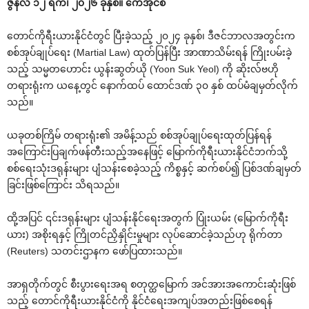
ဇွန်လ ၁၂ ရက်၊ ၂၀၂၆ ခုနှစ်။ ကေအိုင်စီ
တောင်ကိုရီးယားနိုင်ငံတွင် ပြီးခဲ့သည့် ၂၀၂၄ ခုနှစ်၊ ဒီဇင်ဘာလအတွင်းက
စစ်အုပ်ချုပ်ရေး (Martial Law) ထုတ်ပြန်ပြီး အာဏာသိမ်းရန် ကြိုးပမ်းခဲ့
သည့် သမ္မတဟောင်း ယွန်းဆွတ်ယို (Yoon Suk Yeol) ကို ဆိုးလ်ဗဟို
တရားရုံးက ယနေ့တွင် နောက်ထပ် ထောင်ဒဏ် ၃၀ နှစ် ထပ်မံချမှတ်လိုက်
သည်။
ယခုတစ်ကြိမ် တရားရုံး၏ အမိန့်သည် စစ်အုပ်ချုပ်ရေးထုတ်ပြန်ရန်
အကြောင်းပြချက်ဖန်တီးသည့်အနေဖြင့် မြောက်ကိုရီးယားနိုင်ငံဘက်သို့
စစ်ရေးသုံးဒရုန်းများ ပျံသန်းစေခဲ့သည့် ကိစ္စနှင့် ဆက်စပ်၍ ပြစ်ဒဏ်ချမှတ်
ခြင်းဖြစ်ကြောင်း သိရသည်။
ထို့အပြင် ၎င်းဒရုန်းများ ပျံသန်းနိုင်ရေးအတွက် ပြုံးယမ်း (မြောက်ကိုရီး
ယား) အစိုးရနှင့် ကြိုတင်ညှိနှိုင်းမှုများ လုပ်ဆောင်ခဲ့သည်ဟု ရိုက်တာ
(Reuters) သတင်းဌာနက ဖော်ပြထားသည်။
အာရှတိုက်တွင် စီးပွားရေးအရ စတုတ္ထမြောက် အင်အားအကောင်းဆုံးဖြစ်
သည့် တောင်ကိုရီးယားနိုင်ငံကို နိုင်ငံရေးအကျပ်အတည်းဖြစ်စေရန်