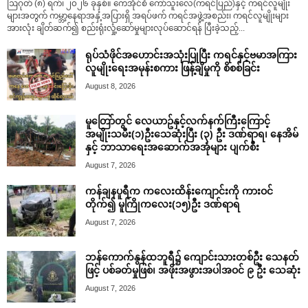
ဩဂုတ် (၈) ရက်၊ ၂၀၂၆ ခုနှစ်။ ကေအိုင်စီ ကော်သူးလေ(ကရင်ပြည်)နှင့် ကရင်လူမျိုး
များအတွက် ကမ္ဘာ့နေရာအနှံ့အပြားရှိ အရပ်ဖက် ကရင်အဖွဲ့အစည်း၊ ကရင်လူမျိုးများ
အားလုံး ချိတ်ဆက်၍ စည်းရုံးလှုံ့ဆော်မှုများလုပ်ဆောင်ရန် ပြီးခဲ့သည့်...
ရုပ်သံဖိုင်အဟောင်းအသုံးပြုပြီး ကရင်နှင့်ဗမာအကြား
လူမျိုးရေးအမုန်းစကား ဖြန့်ချိမှုကို စိစစ်ခြင်း
August 8, 2026
မူတြော်တွင် လေယာဥ်နှင့်လက်နက်ကြီးကြောင့်
အမျိုးသမီး(၁)ဦးသေဆုံးပြီး (၃) ဦး ဒဏ်ရာရ၊ နေအိမ်
နှင့် ဘာသာရေးအဆောက်အအုံများ ပျက်စီး
August 7, 2026
ကန်ချနပူရီက ကလေးထိန်းကျောင်းကို ကားဝင်
တိုက်၍ မူကြိုကလေး(၁၅)ဦး ဒဏ်ရာရ
August 7, 2026
ဘန်ကောက်နွန်ထဘူရီ၌ ကျောင်းသားတစ်ဦး သေနတ်
ဖြင့် ပစ်ခတ်မှုဖြစ်၊ အဖိုးအဖွားအပါအဝင် ၉ ဦး သေဆုံး
August 7, 2026