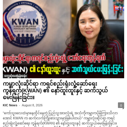
တွေ့ဆုံမေးမြန်းခန်း
ကမ္ဘာလုံးဆိုင်ရာ ကရင်စည်းရုံးလှုံ့ဆော်ရေး
ကွန်ရက်(KWAN) ၏ နော်ထူးထူးနှင့် ဆက်သွယ်
မေးမြန်းခြင်း။
-
KIC News
August 8, 2026
0
“ကော်သူးလေထဲမှာနေထိုင်နေတဲ့ ပြည်သူအားလုံးရဲ့ အသံကိုကမ္ဘာကပိုမိုကြားသိလာ
အောင် KWAN က ဆက်လက်ကြိုးစားသွားမှာဖြစ်ပါတယ်” ကမ္ဘာလုံးဆိုင်ရာ ကရင်
စည်းရုံးလှုံ့ဆော်ရေး ကွန်ရက်(KWAN) ၏ နော်ထူးထူးနှင့် ဆက်သွယ်မေးမြန်းခြင်း။