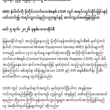
IMEI နံပါတ်ကို မိုဘိုင်းသက်သေခံစနစ်-CEIR တွင် စာရင်းသွင်းခိုင်းခြင်းနှင့်
ပတ်သက်၍ ကရင်လူငယ်နည်းပညာရှင်နှင့် ဆက်သွယ်မေးမြန်းခြင်း။
မတ် ၅ ရက်၊ ၂၀၂၆ ခုနှစ်။ ကေအိုင်စီ
မြန်မာနိုင်ငံတွင် အသုံးပြုနေသည့် မိုဘိုင်းဖုန်းတစ်လုံးချင်းစီ၏ မှတ်ပုံတင်
နံပါတ် (International Mobile Equipment Identity-IMEI) နံပါတ်များကို
လာမည့် မတ်လ (၃၁) ရက်နေ့ နောက်ဆုံးထားပြီး ဗဟိုမိုဘိုင်းစက်ပစ္စည်း
သက်သေခံစနစ် (Central Equipment Identity Register-CEIR) တွင် မိမိ
အသုံးပြုနေသော ဆင်းကတ်များဖြင့် မှတ်ပုံတင် ထည့်သွင်းအသုံးပြုရမည်
ဖြစ်ကြောင်း စစ်အုပ်စု ထိန်းချုပ်သော CEIR နှင့် EIR စနစ်စီမံကိန်း ဦးစီး
ကော်မတီက ယနေ့ ထုတ်ပြန်သည်။
CEIR တွင် သတ်မှတ်ရက်အတွင်း မှတ်ပုံတင်ပြီးပါက အခွန်အခ
ကင်းလွတ်မည်ဖြစ်ပြီး ရက်ကျော် လွန်လျှင် အခွန်နှင့် ဒဏ်ကြေးပေးဆောင်
ရမည်။ ထိုမှသာ မိုဘိုင်းဖုန်းဆက်သွယ်မှုများ ဆက်လက်အသုံးပြုနိုင်မည်
ဟု အဆိုပါထုတ်ပြန်ချက်တွင် ဆိုသည်။