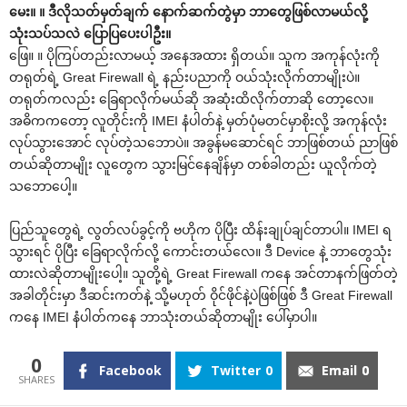
မေး။ ။ ဒီလိုသတ်မှတ်ချက် နောက်ဆက်တွဲမှာ ဘာတွေဖြစ်လာမယ်လို့
သုံးသပ်သလဲ ပြောပြပေးပါဦး။
ဖြေ။ ။ ပိုကြပ်တည်းလာမယ့် အနေအထား ရှိတယ်။ သူက အကုန်လုံးကို
တရုတ်ရဲ့ Great Firewall ရဲ့ နည်းပညာကို ဝယ်သုံးလိုက်တာမျိုးပဲ။
တရုတ်ကလည်း ခြေရာလိုက်မယ်ဆို အဆုံးထိလိုက်တာဆို တော့လေ။
အဓိကကတော့ လူတိုင်းကို IMEI နံပါတ်နဲ့ မှတ်ပုံမတင်မှာစိုးလို့ အကုန်လုံး
လုပ်သွားအောင် လုပ်တဲ့သဘောပဲ။ အခွန်မဆောင်ရင် ဘာဖြစ်တယ် ညာဖြစ်
တယ်ဆိုတာမျိုး လူတွေက သွားမြင်နေချိန်မှာ တစ်ခါတည်း ယူလိုက်တဲ့
သဘောပေါ့။
ပြည်သူတွေရဲ့ လွတ်လပ်ခွင့်ကို ဗဟိုက ပိုပြီး ထိန်းချုပ်ချင်တာပါ။ IMEI ရ
သွားရင် ပိုပြီး ခြေရာလိုက်လို့ ကောင်းတယ်လေ။ ဒီ Device နဲ့ ဘာတွေသုံး
ထားလဲဆိုတာမျိုးပေါ့။ သူတို့ရဲ့ Great Firewall ကနေ အင်တာနက်ဖြတ်တဲ့
အခါတိုင်းမှာ ဒီဆင်းကတ်နဲ့ သို့မဟုတ် ဝိုင်ဖိုင်နဲ့ပဲဖြစ်ဖြစ် ဒီ Great Firewall
ကနေ IMEI နံပါတ်ကနေ ဘာသုံးတယ်ဆိုတာမျိုး ပေါ်မှာပါ။
0
Facebook
Twitter
0
Email
0