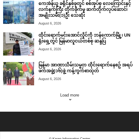
ကေအဲန်ယူ ခရိုင်နှစ်ခုတွင် စစ်အုပ်စု လေကြောင်းနှင့်
လက်နက်ကြီး တိုက်ခိုက်မှု ဆက်တိုက်လုပ်ဆောင်၊
အမျိုးသမီး(၁)ဦး သေဆုံး
August 6, 2026
ထိုင်းရောက်မင်းအောင်လှိုင်ကို ဘန်ကောက်မြို့၊ UN
ရုံးရှေ့တွင် မြန်မာလူငယ်တစ်စု ဆန္ဒပြ
August 6, 2026
မြန်မာ အာဏာသိမ်းသမ္မတ ထိုင်းရောက်နေစဥ် အရပ်
ဖက်အဖွဲ့(၁၆)ဖွဲ့ ကန့်ကွက်စာထုတ်
August 6, 2026
Load more
© Karen Information Center