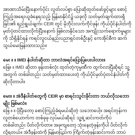
အာဏာသိမ်းပြီးနောက်ပိုင်း လွတ်လပ်စွာ ပြောဆိုထုတ်ဖော်ခွင့်များ စောင့်
ကြည့်အရေးယူခံနေရသည့် မြန်မာနိုင်ငံ၌ ယခုလို သတ်မှတ်ချက်ထားရှိ
ခြင်း၏ ရည်ရွယ်ချက်၊ CEIR တွင် မိုဘိုင်းလက်ကိုင်ဖုန်း ကိုယ်ပိုင်နံပါတ်ကို
မှတ်ပုံတင်ထားလိုက်ပြီးနောက် ဖြစ်လာနိုင်သော အကျိုးသက်ရောက်မှုများ
ကို သိရှိနိုင်ရန် ကရင်လူငယ်နည်းပညာရှင်တစ်ဦးနှင့် ကေအိုင်စီက ဆက်
သွယ်မေးမြန်းထားသည်။
မေး ။ ။ IMEI နံပါတ်ဆိုတာ ဘာလဲအရင်ပြောပြပေးပါလား။
ဖြေ။ ။ IMEI ဆိုတာ ဖုန်းတစ်လုံး ထုတ်တဲ့ကုမ္ပဏီက ထွက်လာပြီဆိုရင် သူ့
အတွက် တစ်ခါတည်း သတ်မှတ်ထားပေးတဲ့ ကိုယ်ပိုင်မှတ်ပုံတင်နံပါတ်ကို
ဆိုလိုတာပါ။
မေး။ ။ အဲဒီနံပါတ်တွေကို CEIR မှာ စာရင်းသွင်းခိုင်းတာ ဘယ်လိုသဘော
မျိုး ဖြစ်မလဲ။
ဖြေ ။ ။ ပိုပြီးတော့ စောင့်ကြည့်ခံရမယ်ဆိုတဲ့ သဘောပေါ့။ အရင်တုန်းက
လူတစ်ယောက်က တစ်ခုခု လုပ်မယ်ဆိုရင် သူ့ရဲ့ဆင်းကတ်ကိုပဲ
တစ်ခါတည်း ပိတ်လိုက်တာ။ အခုကျတော့ သုံးနေတဲ့ဖုန်းကိုပါ ပိတ်လိုက်
လို့ရတယ်။ အဲဒီဖုန်းထဲကို မြန်မာပြည်က ကြိုက်တဲ့ဖုန်းဆင်းကတ် ဘာပဲ