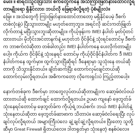
မေး။ ။ စာရင်းသွင်းပြီးသား စက်တွေကနေ အသံကြားဖြတ်နားထောင်လို့ရ
တာမျိုးရော ရှိနိုင်လား၊ ဘယ်လို ခြေရာခံလို့ရတဲ့ ပုံစံမျိုးလဲ။
ဖြေ။ ။ အသံတွေကို ကြားဖြတ်နားထောင်တာတော့ မရှိနိုင်ပေမဲ့ ဒီစက်
တစ်လုံးနဲ့ပဲ ပြီးသွားတာမျိုး မဟုတ်တော့ဘူး။ အရင်လို ဆင်းကတ်ဖြုတ်
လိုက်တာနဲ့ မပြီးသွားဘူးဆိုတာမျိုး။ ကိုယ့်ဖုန်းက IMEI နံပါတ် မှတ်ပုံတင်
ထားတယ်၊ မိုဘိုင်းအင်တာနက်နဲ့ မဟုတ်ဘဲ ဝိုင်ဖိုင်နဲ့ သုံးရင်တောင်မှ ဒီစက်
က ဘာစက်လဲဆိုတာ တစ်ခါတည်း IMEI နံပါတ်ကနေ ပေးလိုက်တာမျိုး
ပေါ့။ ကိုယ်က ဝိုင်ဖိုင်နဲ့ သုံးနေရင် တောင်မှ ကိုယ့်ဝိုင်ဖိုင်နံပါတ်က ဒီ IMEI
နံပါတ်ကနေ ထွက်မှာ။ ထွက်သွားပြီဆိုရင် ဒီနေရာမှာ သူသုံးနေ တယ်ဆို
တာကို သိသွားနိုင်တယ်။ ချိတ်ဆက်ပြီး ထောက်လှမ်းချင်တယ်ဆို
ထောက်လှမ်းလို့ရတယ်။ အဓိကကတော့ လိုကေးရှင်းပဲ ကြည့်တာပေါ့။
နောက်တစ်ခုက ဒီစက်မှာ ဘာတွေလုပ်တယ်ဆိုတာမျိုးက ဆော့ဖ်ဝဲလ်ဝယ်
ထားတယ်ဆို ထောက်ချင် ထောက်လို့ရတယ်။ ဥပမာ ကျနော် ဖေ့ဘွတ်ခ်
သုံးနေရင်တောင်မှ ဖေ့ဘွတ်ခ်က ကိုယ့်ရဲ့ဘယ်စက်၊ ဘယ် IMEI နံပါတ်နဲ့
သုံးနေတယ်ဆိုတာ ဖေ့ဘွတ်ခ်ဆာဗာက သိတာပဲ။ ဆော့ဖ်ဝဲလ်ရေးပြီး လုပ်
ချင်လုပ်လို့ရတယ် အများကြီးပဲလေ ချဲ့ချင်ချဲ့လို့ရတယ်။ ပြီးတော့ သူတို့
ဆီမှာ Great Firewall ရှိတယ်လေ။ ဒါတရုတ်မှာ သုံးနေတဲ့ စနစ်ပဲလေ။