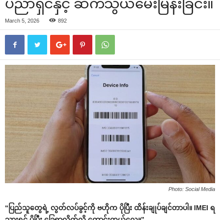
ပညာရှင်နှင့် ဆက်သွယ်မေးမြန်းခြင်း။
March 5, 2026
892
Photo: Social Media
“ပြည်သူတွေရဲ့ လွတ်လပ်ခွင့်ကို ဗဟိုက ပိုပြီး ထိန်းချုပ်ချင်တာပါ။ IMEI ရ
သွားရင် ပိုပြီး ခြေရာလိုက်လို့ ကောင်းတယ်လေ။”