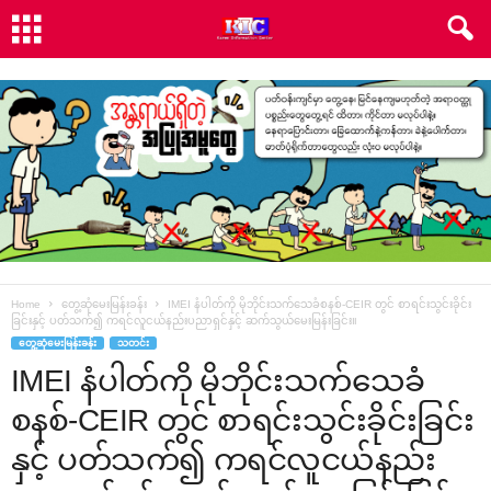
Home
တွေ့ဆုံမေးမြန်းခန်း
IMEI နံပါတ်ကို မိုဘိုင်းသက်သေခံစနစ်-CEIR တွင် စာရင်းသွင်းခိုင်း
ခြင်းနှင့် ပတ်သက်၍ ကရင်လူငယ်နည်းပညာရှင်နှင့် ဆက်သွယ်မေးမြန်းခြင်း။
တွေ့ဆုံမေးမြန်းခန်း
သတင်း
IMEI နံပါတ်ကို မိုဘိုင်းသက်သေခံ
စနစ်-CEIR တွင် စာရင်းသွင်းခိုင်းခြင်း
နှင့် ပတ်သက်၍ ကရင်လူငယ်နည်း