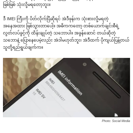
ဖြစ်ဖြစ် သုံးလို့မရတော့ဘူး။
ဒီ IMEI ကြီးကို ပိတ်လိုက်ပြီဆိုရင် အဲဒီဖုန်းက သုံးစားလို့မရတဲ့
အနေအထား ဖြစ်သွားတာပေါ့။ အဓိကကတော့ တစ်ယောက်ချင်းစီရဲ့
လွတ်လပ်ခွင့်ကို ထိန်းချုပ်တဲ့ သဘောပါ။ အခွန်ဆောင် တယ်ဆိုတဲ့
သဘောနဲ့ ပြောနေပေမဲ့လည်း အဲဒါမဟုတ်ဘူး၊ အဲဒီထက် ပိုကျယ်ပြန့်တယ်
သူတို့ရည်ရွယ်ချက်က။
Photo: Social Media