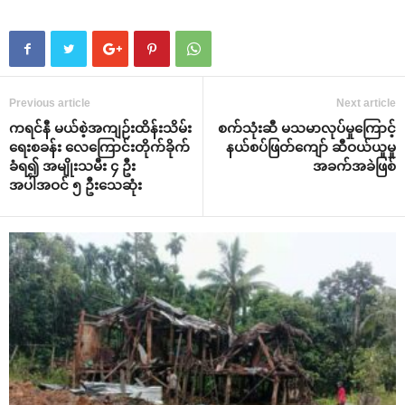
Previous article
Next article
ကရင်နီ မယ်စဲ့အကျဉ်းထိန်းသိမ်း
စက်သုံးဆီ မသမာလုပ်မှုကြောင့်
ရေးစခန်း လေကြောင်းတိုက်ခိုက်
နယ်စပ်ဖြတ်ကျော် ဆီဝယ်ယူမှု
ခံရ၍ အမျိုးသမီး ၄ ဦး
အခက်အခဲဖြစ်
အပါအဝင် ၅ ဦးသေဆုံး