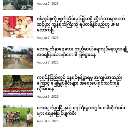
August 7, 2026
စစ်အုပ်စုကို ဖျက်သိမ်းမှ မြန်မာရှိ ဆိုက်ဘာရာဇဝတ်
ဆင့်ပွား ကွန်ရက်ကြီးကို ရပ်တန့်နိုင်မည်ဟု JFM
ထောက်ပြ
August 7, 2026
လေးမျက်နှာရေဘေး ကယ်ဆယ်ရေးလုပ်နေသူအချို့
အရေပြားယားနာရောဂါ ဖြစ်ပွားနေ
August 7, 2026
ကရင်နီပြည်တွင် နေရပ်စွန့်ခွာရမှု အကျပ်အတည်း
ကြောင့် မြေမြှုပ်မိုင်းများ အရေးပေါ်ရှင်းလင်းရန်
လိုအပ်နေ
August 6, 2026
လေးမျက်နှာမြို့နယ် ရေကြီးမှုအတွင်း စပါးစိုက်ခင်း
များ ရေနစ်မြုပ်ပျက်စီး
August 6, 2026