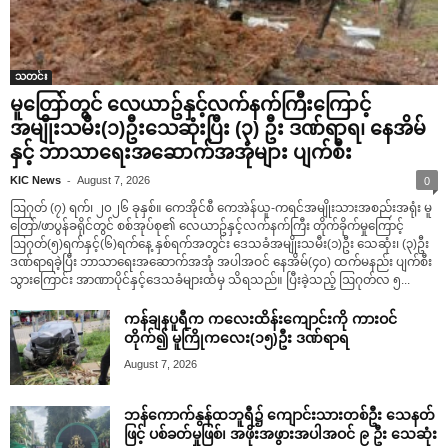
သတင်း
မူတြော်တွင် လေယာဥ်နှင့်လက်နက်ကြီးကြောင့်
အမျိုးသမီး(၁)ဦးသေဆုံးပြီး (၃) ဦး ဒဏ်ရာရ၊ နေအိမ်
နှင့် ဘာသာရေးအဆောက်အအုံများ ပျက်စီး
-
KIC News
August 7, 2026
0
ဩဂုတ် (၇) ရက်၊ ၂၀၂၆ ခုနှစ်။ ကေအိုင်စီ ကေအဲန်ယူ-ကရင်အမျိုးသားအစည်းအရုံး မူ
တြော်/ဖာပွန်ခရိုင်တွင် စစ်အုပ်စု၏ လေယာဥ်နှင့်လက်နက်ကြီး တိုက်ခိုက်မှုကြောင့်
ဩဂုတ်(၅)ရက်နှင့်(၆)ရက်နေ့ နှစ်ရက်အတွင်း ဒေသခံအမျိုးသမီး(၁)ဦး သေဆုံး၊ (၃)ဦး
ဒဏ်ရာရခဲ့ပြီး ဘာသာရေးအဆောက်အအုံ အပါအဝင် နေအိမ်(၄၀) ထက်မနည်း ပျက်စီး
သွားကြောင်း အာဏာပိုင်နှင့်ဒေသခံများထံမှ သိရသည်။ ပြီးခဲ့သည့် ဩဂုတ်လ ၅...
ကန်ချနပူရီက ကလေးထိန်းကျောင်းကို ကားဝင်
တိုက်၍ မူကြိုကလေး(၁၅)ဦး ဒဏ်ရာရ
August 7, 2026
ဘန်ကောက်နွန်ထဘူရီ၌ ကျောင်းသားတစ်ဦး သေနတ်
ဖြင့် ပစ်ခတ်မှုဖြစ်၊ အဖိုးအဖွားအပါအဝင် ၉ ဦး သေဆုံး