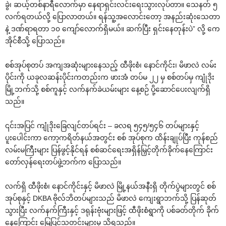
ခွဲ၊ ဆယ့်တစ်နာရီလောက်မှာ နေရာရှင်းလင်းရေးသွားလုပ်တာ။ သေနတ် ၅
လက်ရတယ်လို့ ပြောလာတယ်။ ရန်သူ့အလောင်းတော့ အနည်းဆုံးသေတာ
နဲ့ ဒဏ်ရာရတာ ၁၀ ကျော်လောက်ရှိမယ်။ ဆက်ပြီး ရှင်းနေတုန်းပဲ” လို့ ကေ
အိုင်စီသို့ ပြောသည်။
စစ်အုပ်စုတပ် အကျအဆုံးများနေသည့် ထီဖိုးစံ၊ နောင်ကိုင်း၊ မိဖာလဲ လမ်း
ပိုင်းကို ယခုလဆန်းပိုင်းကတည်းက ဖားအံ တပ်မ ၂၂ မှ စစ်တပ်မှ ကျုံဒိုး
မြို့ဘက်သို့ စစ်ကူနှင့် လက်နက်ခဲယမ်းများ နေ့စဉ် ပို့ဆောင်ပေးလျက်ရှိ
သည်။
၎င်းအပြင် ကျုံဒိုးခြေလျင်တပ်ရင်း – ခလရ ၅၄၅/၅၄၆ တပ်များနှင့်
ပူးပေါင်းကာ ကော့ကရိတ်နယ်အတွင်း စစ် အုပ်စုက ထိန်းချုပ်ပြီး ကုန်စည်
လမ်းမကြီးများ ပြန်ဖွင့်နိုင်ရန် စစ်ဆင်ရေးအရှိန်မြှင့်တိုက်ခိုက်နေကြောင်း
တော်လှန်ရေးတပ်ဖွဲ့ဘက်က ပြောသည်။
လက်ရှိ ထီဖိုးစံ၊ နောင်ကိုင်းနှင့် မိဖာလဲ မြို့နယ်အနီးရှိ တိုက်ပွဲများတွင် စစ်
အုပ်စုနှင့် DKBA ဗိုလ်ဘိတပ်များသည် မိဖာလဲ ကျေးရွာဘက်သို့ ပြန်ဆုတ်
သွားပြီး လက်နက်ကြီးနှင့် ဒရုန်းဗုံးများဖြင့် ထီဖိုးစံရွာကို ပစ်ခတ်တိုက် ခိုက်
နေကြောင်း မြေပြင်သတင်းများမှ သိရသည်။