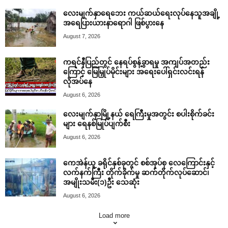
လေးမျက်နှာရေဘေး ကယ်ဆယ်ရေးလုပ်နေသူအချို့
အရေပြားယားနာရောဂါ ဖြစ်ပွားနေ
August 7, 2026
ကရင်နီပြည်တွင် နေရပ်စွန့်ခွာရမှု အကျပ်အတည်း
ကြောင့် မြေမြှုပ်မိုင်းများ အရေးပေါ်ရှင်းလင်းရန်
လိုအပ်နေ
August 6, 2026
လေးမျက်နှာမြို့နယ် ရေကြီးမှုအတွင်း စပါးစိုက်ခင်း
များ ရေနစ်မြုပ်ပျက်စီး
August 6, 2026
ကေအဲန်ယူ ခရိုင်နှစ်ခုတွင် စစ်အုပ်စု လေကြောင်းနှင့်
လက်နက်ကြီး တိုက်ခိုက်မှု ဆက်တိုက်လုပ်ဆောင်၊
အမျိုးသမီး(၁)ဦး သေဆုံး
August 6, 2026
Load more