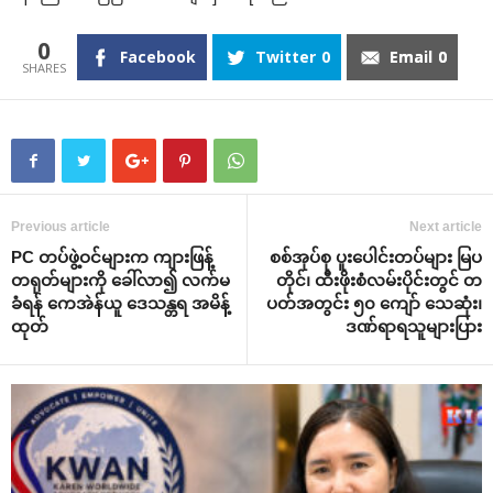
0
Facebook
Twitter
0
Email
0
Previous article
Next article
PC တပ်ဖွဲ့ဝင်များက ကျားဖြန့်
စစ်အုပ်စု ပူးပေါင်းတပ်များ မြပ
တရုတ်များကို ခေါ်လာ၍ လက်မ
တိုင်၊ ထီးဖိုးစံလမ်းပိုင်းတွင် တ
ခံရန် ကေအဲန်ယူ ဒေသန္တရ အမိန့်
ပတ်အတွင်း ၅၀ ကျော် သေဆုံး၊
ထုတ်
ဒဏ်ရာရသူများပြား