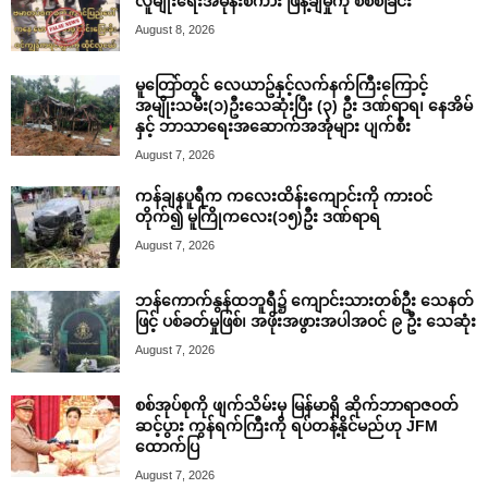
လူမျိုးရေးအမုန်းစကား ဖြန့်ချိမှုကို စိစစ်ခြင်း
August 8, 2026
မူတြော်တွင် လေယာဥ်နှင့်လက်နက်ကြီးကြောင့်
အမျိုးသမီး(၁)ဦးသေဆုံးပြီး (၃) ဦး ဒဏ်ရာရ၊ နေအိမ်
နှင့် ဘာသာရေးအဆောက်အအုံများ ပျက်စီး
August 7, 2026
ကန်ချနပူရီက ကလေးထိန်းကျောင်းကို ကားဝင်
တိုက်၍ မူကြိုကလေး(၁၅)ဦး ဒဏ်ရာရ
August 7, 2026
ဘန်ကောက်နွန်ထဘူရီ၌ ကျောင်းသားတစ်ဦး သေနတ်
ဖြင့် ပစ်ခတ်မှုဖြစ်၊ အဖိုးအဖွားအပါအဝင် ၉ ဦး သေဆုံး
August 7, 2026
စစ်အုပ်စုကို ဖျက်သိမ်းမှ မြန်မာရှိ ဆိုက်ဘာရာဇဝတ်
ဆင့်ပွား ကွန်ရက်ကြီးကို ရပ်တန့်နိုင်မည်ဟု JFM
ထောက်ပြ
August 7, 2026