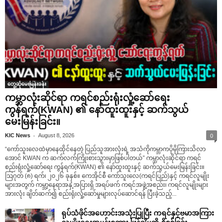
တွေ့ဆုံမေးမြန်းခန်း
ကမ္ဘာလုံးဆိုင်ရာ ကရင်စည်းရုံးလှုံ့ဆော်ရေး
ကွန်ရက်(KWAN) ၏ နော်ထူးထူးနှင့် ဆက်သွယ်
မေးမြန်းခြင်း။
-
KIC News
August 8, 2026
0
“ကော်သူးလေထဲမှာနေထိုင်နေတဲ့ ပြည်သူအားလုံးရဲ့ အသံကိုကမ္ဘာကပိုမိုကြားသိလာ
အောင် KWAN က ဆက်လက်ကြိုးစားသွားမှာဖြစ်ပါတယ်” ကမ္ဘာလုံးဆိုင်ရာ ကရင်
စည်းရုံးလှုံ့ဆော်ရေး ကွန်ရက်(KWAN) ၏ နော်ထူးထူးနှင့် ဆက်သွယ်မေးမြန်းခြင်း။
ဩဂုတ် (၈) ရက်၊ ၂၀၂၆ ခုနှစ်။ ကေအိုင်စီ ကော်သူးလေ(ကရင်ပြည်)နှင့် ကရင်လူမျိုး
များအတွက် ကမ္ဘာ့နေရာအနှံ့အပြားရှိ အရပ်ဖက် ကရင်အဖွဲ့အစည်း၊ ကရင်လူမျိုးများ
အားလုံး ချိတ်ဆက်၍ စည်းရုံးလှုံ့ဆော်မှုများလုပ်ဆောင်ရန် ပြီးခဲ့သည့်...
ရုပ်သံဖိုင်အဟောင်းအသုံးပြုပြီး ကရင်နှင့်ဗမာအကြား