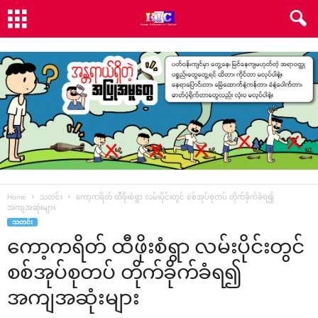
Home
သတင်း
ကော့ကရိတ် ထီဖိုးစံရွာ လမ်းပိုင်းတွင် စစ်အုပ်စုတပ် တိုက်ခိုက်ခံရ၍
အကျအဆုံးများ
သတင်း
ကော့ကရိတ် ထီဖိုးစံရွာ လမ်းပိုင်းတွင်
စစ်အုပ်စုတပ် တိုက်ခိုက်ခံရ၍
အကျအဆုံးများ