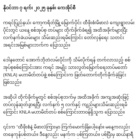
နိုဝင်ဘာ ၇ ရက်၊ ၂၀၂၅ ခုနှစ်၊ ကေအိုင်စီ
ကရင်ပြည်နယ်၊ ကော့ကရိတ်မြို့မြောက်ပိုင်း ထီဖိုးစံ/မိဖာလဲ ကျေးရွာလမ်း
ပိုင်းတွင် ယနေ့ စစ်အုပ်စု တပ်များ တိုက်ခိုက်ခံရ၍ အထိအခိုက်များပြီး
လက်နက်ခဲယမ်းများ သိမ်းဆည်းရမိကြောင်း တော်လှန်ရေး သတင်း
အရင်းအမြစ်များဘက်က ပြောသည်။
ဒေါနတောင် အောက်ဘိုတဲလမ်းပိုင်းကို သိမ်းပိုက်ရန် တက်လာသည့် စစ်
အုပ်စုစစ်ကြောင်းအား ကရင် အမျိုး သားလွတ်မြောက်ရေးတပ်မတော်
(KNLA) မဟာမိတ်တပ်ဖွဲ့ စစ်ကြောင်းက ဖြတ်တောက်တိုက်ခိုက်ခဲ့ခြင်း
ဖြစ်သည်။
အဆိုပါ တိုက်ခိုက်မှုတွင် စစ်အုပ်စုဘက်မှ အထိအခိုက် အကျအဆုံးဖြင့်
တပ်လှန်ဆုတ်ခွာရပြီး လက်နက် ၅ လက်နှင့် ကျည်များသိမ်းဆည်းရမိ
ကြောင်း KNLA မဟာမိတ်တပ် စစ်ကြောင်းတာဝန်ရှိသူက ပြောသည်။
၎င်းက “ထီဖိုးစံနဲ့ မိဖာလဲကြားမှာ ကြက်မောက်ခြံပေါ့နော်။ မနေ့ကလည်း
တနေကုန်ပစ်တယ်။ ဒီနေ့လည်း မနက်က ပစ်ကြတယ်။ ပစ်ပြီးမှ ဆယ်နာရီ