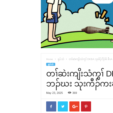
Home
ရုပ်သံ
တၢ်ဆဲးကျိးသံကွၢ် DKBA သုးခိၣ်ဒိၣ်စိ စီ
ရုပ်သံ
တၢ်ဆဲးကျိးသံကွၢ် DK
ဘၣ်ဃး သုးကီၣ်ကးဃ့
May 23, 2025
369