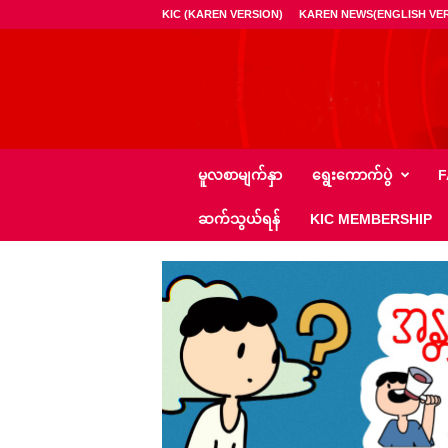
KIC (KAREN VERSION)
KAREN NEWS(ENGLISH VER
ကေ
မူလစာမျက်နှာ
ရွေး‌ကောက်ပွဲ
F
အို
င်
ဆက်သွယ်ရန်
KIC MEMBERSHIP
စီ
–
K
I
C
N
e
w
s