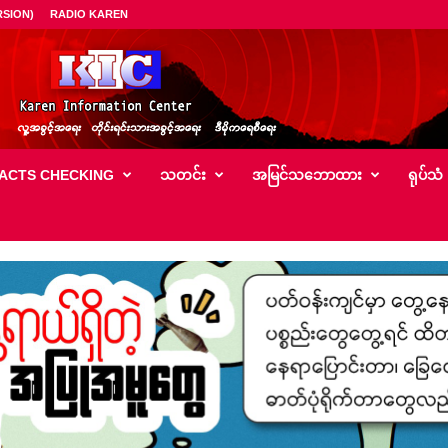
SION)
RADIO KAREN
ACTS CHECKING
သတင်း
အမြင်သ‌ဘောထား
ရုပ်သံ