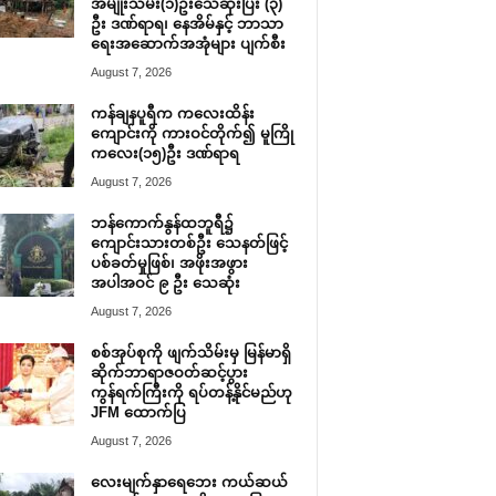
အမျိုးသမီး(၁)ဦးသေဆုံးပြီး (၃)
ဦး ဒဏ်ရာရ၊ နေအိမ်နှင့် ဘာသာ
ရေးအဆောက်အအုံများ ပျက်စီး
August 7, 2026
ကန်ချနပူရီက ကလေးထိန်း
ကျောင်းကို ကားဝင်တိုက်၍ မူကြို
ကလေး(၁၅)ဦး ဒဏ်ရာရ
August 7, 2026
ဘန်ကောက်နွန်ထဘူရီ၌
ကျောင်းသားတစ်ဦး သေနတ်ဖြင့်
ပစ်ခတ်မှုဖြစ်၊ အဖိုးအဖွား
အပါအဝင် ၉ ဦး သေဆုံး
August 7, 2026
စစ်အုပ်စုကို ဖျက်သိမ်းမှ မြန်မာရှိ
ဆိုက်ဘာရာဇဝတ်ဆင့်ပွား
ကွန်ရက်ကြီးကို ရပ်တန့်နိုင်မည်ဟု
JFM ထောက်ပြ
August 7, 2026
လေးမျက်နှာရေဘေး ကယ်ဆယ်