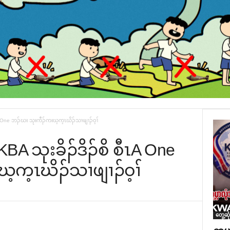
ၤA One ဘၣ်ဃး သုးကီၣ်ကးဃ့က့ၤဃိၣ်သၢဖျၢၣ်ဝ့ၢ်
BA သုးခိၣ်ဒိၣ်စိ စီၤA One
က့ၤဃိၣ်သၢဖျၢၣ်ဝ့ၢ်
တွေ့ဆု