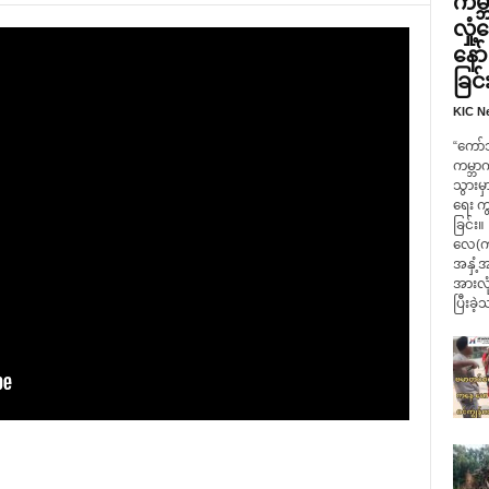
ကမ္ဘ
လှု
နော
ခြင်
KIC N
“ကော်
ကမ္ဘာ
သွားမှ
ရေး က
ခြင်း။
လေ(ကရ
အနှံ့အ
အားလုံ
ပြီးခဲ့