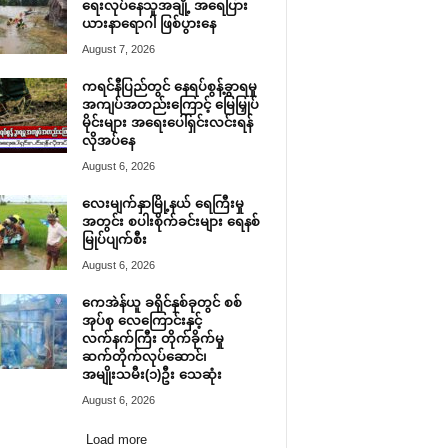
ရေးလုပ်နေသူအချို့ အရေပြား
ယားနာရောဂါ ဖြစ်ပွားနေ
August 7, 2026
ကရင်နီပြည်တွင် နေရပ်စွန့်ခွာရမှု
အကျပ်အတည်းကြောင့် မြေမြှုပ်
မိုင်းများ အရေးပေါ်ရှင်းလင်းရန်
လိုအပ်နေ
August 6, 2026
လေးမျက်နှာမြို့နယ် ရေကြီးမှု
အတွင်း စပါးစိုက်ခင်းများ ရေနစ်
မြုပ်ပျက်စီး
August 6, 2026
ကေအဲန်ယူ ခရိုင်နှစ်ခုတွင် စစ်
အုပ်စု လေကြောင်းနှင့်
လက်နက်ကြီး တိုက်ခိုက်မှု
ဆက်တိုက်လုပ်ဆောင်၊
အမျိုးသမီး(၁)ဦး သေဆုံး
August 6, 2026
Load more