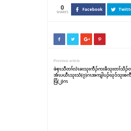
0
Facebook
Twitt
Previous article
ဖဲစှၤသီတၢ်လဲၤခးသုးကီၣ်ကးခိသုးတၢ်သိၣ်လ
အံၤပယီၤသုးသံ(၇)ဂၤအကျါပၣ်ဃုၥ်သုးစကီ
ပြံ(၂)ဂၤ