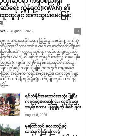
ာလုံးဆိုင်ရာ ကရင်စည်းရုံး
ံ့ဆော်ရေး ကွန်ရက်(KWAN) ၏
်ထူးထူးနှင့် ဆက်သွယ်မေးမြန်း
း။
-
ews
August 8, 2026
0
သူးလေထဲမှာနေထိုင်နေတဲ့ ပြည်သူအားလုံးရဲ့ အသံကို
ကပိုမိုကြားသိလာအောင် KWAN က ဆက်လက်ကြိုးစား
ာဖြစ်ပါတယ်” ကမ္ဘာလုံးဆိုင်ရာ ကရင်စည်းရုံးလှုံ့ဆော်
ွန်ရက်(KWAN) ၏ နော်ထူးထူးနှင့် ဆက်သွယ်မေးမြန်း
 ဩဂုတ် (၈) ရက်၊ ၂၀၂၆ ခုနှစ်။ ကေအိုင်စီ ကော်သူး
င်ပြည်)နှင့် ကရင်လူမျိုးများအတွက် ကမ္ဘာ့နေရာ
ပြားရှိ အရပ်ဖက် ကရင်အဖွဲ့အစည်း၊ ကရင်လူမျိုးများ
း ချိတ်ဆက်၍ စည်းရုံးလှုံ့ဆော်မှုများလုပ်ဆောင်ရန်
သည့်...
ရုပ်သံဖိုင်အဟောင်းအသုံးပြုပြီး
ကရင်နှင့်ဗမာအကြား လူမျိုးရေး
အမုန်းစကား ဖြန့်ချိမှုကို စိစစ်ခြင်း
August 8, 2026
မူတြော်တွင် လေယာဥ်နှင့်
လက်နက်ကြီးကြောင့်