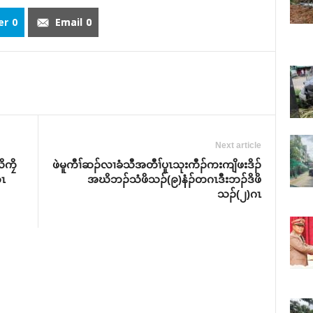
er
0
Email
0
Next article
ိကၠိ
ဖဲမူကီၢ်ဆၣ်လၢခံသီအတီၢ်ပူၤသုးကီၣ်ကးကျိဖးဒိၣ်
ၤ
အဃိဘၣ်သံဖိသၣ်(၉)နံၣ်တဂၤဒီးဘၣ်ဒိဖိ
သၣ်(၂)ဂၤ