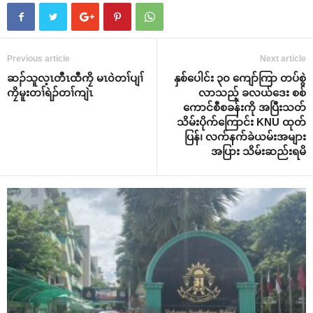
Previous article
Next article
ဆၣ်သူလ့ၤတီၤထီကၠိ မၤ၀ဲတၢ်ပျၢ်
နှစ်ပေါင်း ၃၀ ကျော်ကြာ တပ်စွဲ
ကၠိမူးတၢ်ရဲၣ်တၢ်ကျဲၤ
လာသည့် ခလယ်ဒေး စစ်
ကောင်စီစခန်းကို အပြီးသတ်
သိမ်းပိုက်ကြောင်း KNU ထုတ်
ပြန်၊ လက်နက်ခဲယမ်းအများ
အပြား သိမ်းဆည်းရမိ