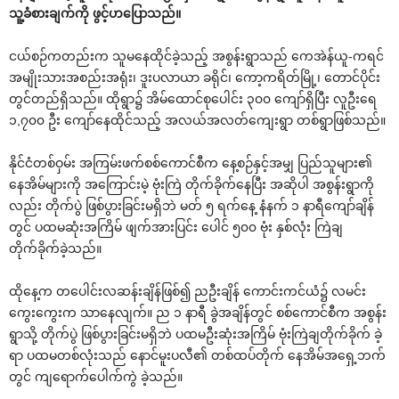
သူ့ခံစားချက်ကို ဖွင့်ဟပြောသည်။
ငယ်စဉ်ကတည်းက သူမနေထိုင်ခဲ့သည့် အစွန်းရွာသည် ကေအဲန်ယူ-ကရင်
အမျိုးသားအစည်းအရုံး၊ ဒူးပလာယာ ခရိုင်၊ ကော့ကရိတ်မြို့၊ တောင်ပိုင်း
တွင်တည်ရှိသည်။ ထိုရွာ၌ အိမ်ထောင်စုပေါင်း ၃၀၀ ကျော်ရှိပြီး လူဦးရေ
၁,၇၀၀ ဦး ကျော်နေထိုင်သည့် အလယ်အလတ်ကျေးရွာ တစ်ရွာဖြစ်သည်။
နိုင်ငံတစ်ဝှမ်း အကြမ်းဖက်စစ်ကောင်စီက နေ့စဉ်နှင့်အမျှ ပြည်သူများ၏
နေအိမ်များကို အကြောင်းမဲ့ ဗုံးကြဲ တိုက်ခိုက်နေပြီး အဆိုပါ အစွန်းရွာကို
လည်း တိုက်ပွဲ ဖြစ်ပွားခြင်းမရှိဘဲ မတ် ၅ ရက်နေ့ နံနက် ၁ နာရီကျော်ချိန်
တွင် ပထမဆုံးအကြိမ် ဖျက်အားပြင်း ပေါင် ၅၀၀ ဗုံး နှစ်လုံး ကြဲချ
တိုက်ခိုက်ခဲ့သည်။
ထိုနေ့က တပေါင်းလဆန်းချိန်ဖြစ်၍ ညဦးချိန် ကောင်းကင်ယံ၌ လမင်း
ကွေးကွေးက သာနေလျက်။ ည ၁ နာရီ ခွဲအချိန်တွင် စစ်ကောင်စီက အစွန်း
ရွာသို့ တိုက်ပွဲ ဖြစ်ပွားခြင်းမရှိဘဲ ပထမဦးဆုံးအကြိမ် ဗုံးကြဲချတိုက်ခိုက် ခဲ့
ရာ ပထမတစ်လုံးသည် နောင်မူးပလီ၏ တစ်ထပ်တိုက် နေအိမ်အရှေ့ဘက်
တွင် ကျရောက်ပေါက်ကွဲ ခဲ့သည်။