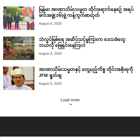
မြန်မာ အာဏာသိမ်းသမ္မတ ထိုင်းရောက်နေစဥ် အရပ်
ဖက်အဖွဲ့(၁၆)ဖွဲ့ ကန့်ကွက်စာထုတ်
August 6, 2026
သံလွင်မြစ်ရေ အဆိပ်သင့်မှုကြားက ဒေသခံတွေ
ဘယ်လို ဖြေရှင်းနေကြလဲ
August 6, 2026
အာဏာသိမ်းသမ္မတနှင့် တွေ့မည့်ကိစ္စ ထိုင်းအစိုးရကို
JFM ရှုတ်ချ
August 5, 2026
Load more