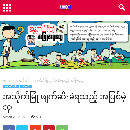
Home
ဆောင်းပါး
အသိုက်မြုံ ဖျက်ဆီးခံရသည့် အပြစ်မဲ့သူ
ဆောင်းပါး
သတင်း
အသိုက်မြုံ ဖျက်ဆီးခံရသည့် အပြစ်မဲ့
သူ
March 26, 2025
591