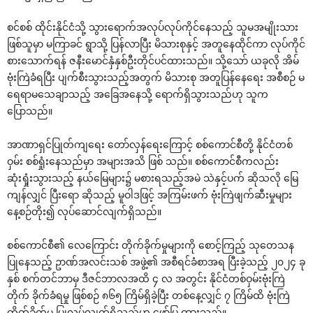
စင်စစ် ထိုင်းနိုင်ငံသို့ သွားရောက်အလုပ်လုပ်ကိုင်နေသည့် သူမအမျိုးသား
ဖြစ်သူမှာ မကြာခင် ရွာသို့ ပြန်လာပြီး မိသားစုနှင့် အတူနေထိုင်ကာ လုပ်ကိုင်
စားသောက်ရန် ဇနီးမောင်နှံနှစ်ဦးတိုင်ပင်ထားသည်။ သို့သော် ယခုလို အိမ်
ဗုံးကြဲခံရပြီး ပျက်စီးသွားသည့်အတွက် မိသားစု အတူပြန်နေရေး အစီစဉ် မ
ရေရာမသေချာသည့် အခြေအနေသို့ ရောက်ရှိသွားသည်ဟု သူက
ပြောသည်။
အာဏာရှင်ပြုတ်ကျရေး တော်လှန်ရေးကြောင့် စစ်ကောင်စီတို့ နိုင်ငံတစ်
ဝှမ်း စစ်ရှုံးနေသည်မှာ အများအသိ ဖြစ် သည်။ စစ်ကောင်စီကလည်း
ဆုံးရှုံးသွားသည့် နယ်မြေများ၌ မစားရသည့်အမဲ သဲနှင့်ပက် ဆိုသလို မြေ
ကျန်လျှင် ပြီးရော ဆိုသည့် မူဝါဒဖြင့် အကြမ်းဖက် ဗုံးကြဲဖျက်ဆီးမှုများ
နေ့စဉ်တိုး၍ လုပ်ဆောင်လျက်ရှိသည်။
စစ်ကောင်စီ၏ လေကြောင်း တိုက်ခိုက်မှုများကို စောင့်ကြည့် သုတေသန
ပြုနေသည့် ဥာဏ်အလင်းသစ် အဖွဲ့၏ အစီရင်ခံစာအရ ပြီးခဲ့သည့် ၂၀၂၄ ခု
နှစ် စက်တင်ဘာမှ ဒီဇင်ဘာလအထိ ၄ လ အတွင်း နိုင်ငံတစ်ဝှမ်းဗုံးကြဲ
တိုက် ခိုက်ခံရမှု ဖြစ်စဉ် ၈၆၅ ကြိမ်ရှိခဲ့ပြီး တစ်နေ့လျှင် ၇ ကြိမ်ထိ ဗုံးကြဲ
တိုက်ခိုက်မှု ပြုလုပ်လျက်ရှိသည်ဟု ဖော်ပြ ထားသည်။