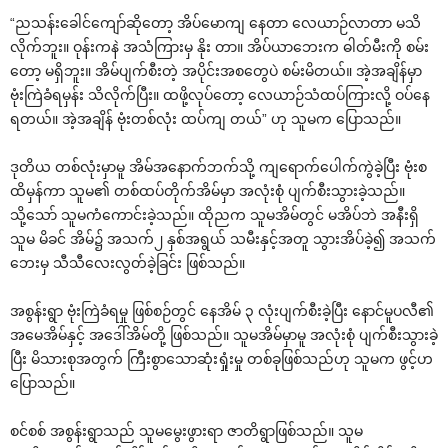
“ညသန်းခေါင်ကျော်ဆိုတော့ အိပ်မောကျ နေတာ လေယာဉ်လာတာ မသိ
လိုက်ဘူး။ ဝုန်းကနဲ အသံကြားမှ နိုး တာ။ အိပ်ယာဘေးက ဓါတ်မီးကို စမ်း
တော့ မရှိဘူး။ အိမ်ပျက်စီးတဲ့ အပိုင်းအစတွေပဲ စမ်းမိတယ်။ အဲ့အချိန်မှာ
ဗုံးကြဲခံရမှန်း သိလိုက်ပြီး။ ထဖို့လုပ်တော့ လေယာဉ်သံထပ်ကြားလို့ ဝပ်နေ
ရတယ်။ အဲ့အချိန် ဗုံးတစ်လုံး ထပ်ကျ တယ်” ဟု သူမက ပြောသည်။
ဒုတိယ တစ်လုံးမှာမူ အိမ်အနောက်ဘက်သို့ ကျရောက်ပေါက်ကွဲခဲ့ပြီး ဗုံးစ
ထိမှန်ကာ သူမ၏ တစ်ထပ်တိုက်အိမ်မှာ အလုံးစုံ ပျက်စီးသွားခဲ့သည်။
သို့သော် သူမကံကောင်းခဲ့သည်။ ထိုညက သူမအိမ်တွင် မအိပ်ဘဲ အနီးရှိ
သူမ မိခင် အိမ်၌ အသက်၂ နှစ်အရွယ် သမီးနှင့်အတူ သွားအိပ်ခဲ့၍ အသက်
ဘေးမှ သီသီလေးလွတ်ခဲ့ခြင်း ဖြစ်သည်။
အစွန်းရွာ ဗုံးကြဲခံရမှု ဖြစ်စဉ်တွင် နေအိမ် ၃ လုံးပျက်စီးခဲ့ပြီး နောင်မူပလီ၏
အမေအိမ်နှင့် အဒေါ်အိမ်တို့ ဖြစ်သည်။ သူမအိမ်မှာမူ အလုံးစုံ ပျက်စီးသွားခဲ့
ပြီး မိသားစုအတွက် ကြီးစွာသောဆုံးရှုံးမှု တစ်ခုဖြစ်သည်ဟု သူမက ဖွင့်ဟ
ပြောသည်။
စင်စစ် အစွန်းရွာသည် သူမမွေးဖွားရာ ဇာတိရွာဖြစ်သည်။ သူမ