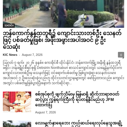
သတင်း
ဘန်ကောက်နွန်ထဘူရီ၌ ကျောင်းသားတစ်ဦး သေနတ်
ဖြင့် ပစ်ခတ်မှုဖြစ်၊ အဖိုးအဖွားအပါအဝင် ၉ ဦး
သေဆုံး
-
KIC News
August 7, 2026
0
ဩဂုတ် ၇ ရက်၊ ၂၀၂၆ ခုနှစ်။ ကေအိုင်စီ ထိုင်းနိုင်ငံ၊ ဘန်ကောက်မြို့အနီးရှိ နွန်ထဘူရီ
ခရိုင်၊ ဘန်ခရွိုင်စီရင်စုရှိ Debsirin Nonthaburi စာသင်ကျောင်းတွင် ယနေ့နံနက်ပိုင်းက
ကျောင်းသားတစ်ဦးမှ သေနတ်ဖြင့် ဝင်ရောက်ပစ်ခတ်မှု ဖြစ်ပွားခဲ့ရာ သေနတ်သမား
အပါအဝင် ၇ ဦးသေဆုံးခဲ့သည်ဟု ထိုင်းသတင်းဌာနများတွင် ဖော်ပြထားသည်။ ကျောင်း
အတွင်း ပစ်ခတ်မှုဖြစ်ပွားပြီးနောက် သက်ဆိုင်ရာ...
စစ်အုပ်စုကို ဖျက်သိမ်းမှ မြန်မာရှိ ဆိုက်ဘာရာဇဝတ်
ဆင့်ပွား ကွန်ရက်ကြီးကို ရပ်တန့်နိုင်မည်ဟု JFM
ထောက်ပြ
August 7, 2026
လေးမျက်နှာရေဘေး ကယ်ဆယ်ရေးလုပ်နေသူအချို့