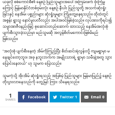
ယခုလို စစ်ကောင်စီ၏ နေ့စဉ် ပြည်သူများအပေါ် အကြမ်းဖက် ဗုံးကြဲမှု
ကြောင့် မြန်မာနိုင်ငံတစ်ဝှမ်းလုံး နေ့စဉ် နီးပါး ပြည်သူတို့ အသက်ဆုံးရှုံး
ခြင်းနှင့် နေအိမ်၊ ပစ္စည်းများ ဆုံးရှုံးမှုများ ကြုံတွေ့နေရသည်။ ထိုထဲတွင်
အစွန်း ရွာသူ နောင်မူးပလီလည်း အပါအဝင်ဖြစ်ခဲ့သည်။ လုပ်အားကိုရင်း၍
သမ္မာအာဇီဝနည်းဖြင့် စုဆောင်းတည်ဆောက် ထားသည့် နေအိမ်အလုံးစုံ
ပျက်စီးသွားခဲ့သည်မှာ မည်သူမဆို အလွန်စိတ်မကောင်းဖြစ်မိမည်
ဖြစ်သည်။
“အလုံးစုံ ပျက်စီးနေတဲ့ အိမ်ကိုကြည့်ပြီး စိတ်ဆင်းရဲလွန်းလို့ ကျမရွာမှာ မ
နေချင်တော့ဘူး။ အခု နဘူးဘက်က အမျိုးသားရဲ့ ရွာမှာ သမီးနဲ့အတူ သွား
ပြောင်းနေတယ်” ဟု သူမက ပြောသည်။
သူမကဲ့သို့ အိုးအိမ် ဆုံးရှုံးရသည့် အပြစ်မဲ့ ပြည်သူများ မြန်မာပြည်၌ နေ့စဉ်
တိုးပွားလာနေသည်ကို တွေ့မြင် ကြား သိနေရသည်။
1
Facebook
Twitter
1
Email
0