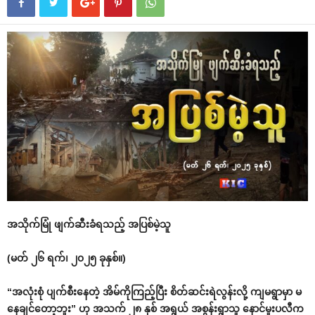
အသိုက်မြုံ ဖျက်ဆီးခံရသည့် အပြစ်မဲ့သူ
(မတ် ၂၆ ရက်၊ ၂၀၂၅ ခုနှစ်။)
“အလုံးစုံ ပျက်စီးနေတဲ့ အိမ်ကိုကြည့်ပြီး စိတ်ဆင်းရဲလွန်းလို့ ကျမရွာမှာ မ
နေချင်တော့ဘူး” ဟု အသက် ၂၈ နှစ် အရွယ် အစွန်းရွာသူ နောင်မူးပလီက