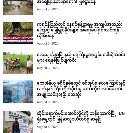
အရေပြားယားနာရောဂါ ဖြစ်ပွားနေ
August 7, 2026
ကရင်နီပြည်တွင် နေရပ်စွန့်ခွာရမှု အကျပ်အတည်း
ကြောင့် မြေမြှုပ်မိုင်းများ အရေးပေါ်ရှင်းလင်းရန်
လိုအပ်နေ
August 6, 2026
လေးမျက်နှာမြို့နယ် ရေကြီးမှုအတွင်း စပါးစိုက်ခင်း
များ ရေနစ်မြုပ်ပျက်စီး
August 6, 2026
ကေအဲန်ယူ ခရိုင်နှစ်ခုတွင် စစ်အုပ်စု လေကြောင်းနှင့်
လက်နက်ကြီး တိုက်ခိုက်မှု ဆက်တိုက်လုပ်ဆောင်၊
အမျိုးသမီး(၁)ဦး သေဆုံး
August 6, 2026
ထိုင်းရောက်မင်းအောင်လှိုင်ကို ဘန်ကောက်မြို့၊ UN
ရုံးရှေ့တွင် မြန်မာလူငယ်တစ်စု ဆန္ဒပြ
August 6, 2026