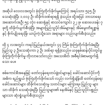
အဆိုပါ လေးလအတွင်း ဗုံးကြဲတိုက်ခိုက်မှုကြောင့် အရပ်သား ၅၃၅ ဦး
သေဆုံးခဲ့ပြီး ၁,၀၁၃ ဦး ထိခိုက်ဒဏ်ရာရရှိ ခဲ့သည်။ ထို့အပြင် ဘာသာရေး
အဆောက်အဦး ၅၄ လုံး၊ ဆေးရုံနှင့် စာသင်ကျောင်း ၃၂ ခု၊ ဆေးပေးခန်း ၇
ခုတို့ ထိခိုက်ပျက်စီးခဲ့ပြီး အများပြည်သူပိုင်အိမ်များနှင့် အိမ်မွေးတိရစ္ဆာန်
နှင့် စိုက်ပျိုးရေးခြံ၊ ယာဉ်ကဲ့သို့သော အရာများ လည်းပျက်စီးခဲ့သည်။
ထို ၄ လအတွင်း ကရင်ပြည်နယ်အတွင်း ၄၄ ကြိမ် ဗုံးကြဲတိုက်ခိုက်ခံရပြီး
ပြည်သူ ၃ ဦးသေဆုံးကာ ၃ ဦး ဒဏ်ရာ ရရှိခဲ့သည်။ ယခုနှစ်ဆန်းပိုင်းတွင်မှု
ဗုံးကြဲတိုက်ခိုက်မှု တိုးလာသော်လည်း အသေးစိတ် အစီရင်ခံစာမထွက်ရှိ
သေး ပေ။
စစ်ကောင်စီအနေဖြင့် တော်လှန်ရေးတပ်ဖွဲ့ဝင်များနှင့် ခေါင်းဆောင်ပိုင်းကို
အဓိက ရည်ရွယ် ဗုံးကြဲတိုက်ခိုက်သော် လည်း လက်ရှိချိန်ထိ တော်လှန်ရေး
ခေါင်းဆောင်များ ထိခိုက်သေဆုံးမှု သတင်းများ မကြားရ။ ပြည်သူ များ
သာ ထိခိုက် သေဆုံးခဲ့ရပြီး ပြည်သူများ၏ နေအိမ်နှင့် ပြည်သူပိုင်ပစ္စည်း
များသာ ဆုံးရှုံးပျက်စီးခဲ့သည်။