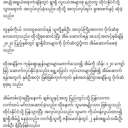
အပျိုအရွယ်ရောက်ချိန်တွင် ရွာရှိ လူငယ်အများစု နည်းတူ ထိုင်းနိုင်ငံသို့
သွားရောက် အလုပ်လုပ်ခဲ့သည်။ ထိုသို့ အလုပ်လုပ်ရင်း ဖူးစာဖက်နှင့် ဆုံခဲ့
သည်။
တူနှစ်ကိုယ် ဘဝထူထောင်ရန် သူတို့နှစ်ဦး အလုပ်ကြိုးစားကာ ပိုက်ဆံစု
လေတော့သည်။ ထိုသို့စုဆောင်းပြီး အိမ် ဆောက်ရန် အသင့်အတင့်စုမိချိန်
၂၀၂၀ ပြည့်နှစ်တွင် ရွာရှိမိဘများကို ပိုက်ဆံလွှဲပို့ကာ အိမ်ဆောက်စေခဲ့
သည်။
ထိုအချိန်က ကုန်ဈေးနှုန်းများများမတက်သေး၍ အိမ်ကို သိန်း ၁၂၀ ကျော်
ဖြင့် ဆောက်လုပ်နိုင်ခဲ့သည်။ ရွှေ့ပြောင်း လုပ်သားများဖြစ်၍ အိမ်ဆောက်
ရန်အတွက် နှစ်ဦးစလုံး ခြစ်ခြစ်ကုတ်ကုတ် နှစ်အတန်ကြာအချိန်ယူ ပိုက်ဆံ
စုခဲ့ရ သည်။
အိမ်တစ်လုံးရပြီးနောက် ချစ်သူနှင့်အတူ ပြည်တွင်းသို့ ပြန်လာကာ
လက်ထပ် မင်္ဂလာဆောင်ခဲ့သည်။ ထိုနောက် သူမအမျိုးသား ဖြစ်သူသည်
ထိုင်းနိုင်ငံသို့ ပြန်သွားပြီး အလုပ်လုပ်သည်။ သူမက ကိုယ်ဝန်လွယ်ထား၍
ရွာရှိအိမ်၌ နေခဲ့သည်။ လက်ရှိသူတို့ ဇနီးမောင်နှံတွင် ၂ နှစ်အရွယ်သမီးဦး
တစ်ဦး ရှိပြီးဖြစ်သည်။