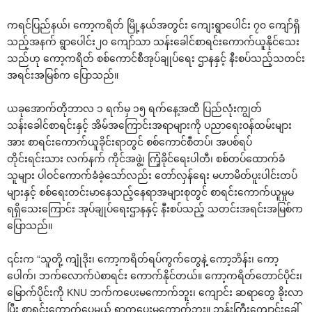
ကရင်ပြည်နယ်၊ ကော့ကရိတ် မြို့နယ်အတွင်း ကျေးရွာပေါင်း ၇၀ ကျော်ရှိ
သည့်အနက် ရွာပေါင်း၂၀ ကျော်သာ သန်းခေါင်စာရင်းကောက်ယူနိုင်သေး
သည်ဟု ကော့ကရိတ် စစ်ကောင်စီအုပ်ချုပ်ရေး ဌာနနှင့် နီးစပ်သည့်သတင်း
အရင်းအမြစ်က ပြောသည်။
ယခုအောက်တိုဘာလ ၁ ရက်မှ ၁၅ ရက်နေ့အထိ ပြည်လုံးကျွတ်
သန်းခေါင်စာရင်းနှင့် အိမ်အကြောင်းအရာများကို ပညာရေးဝန်ထမ်းများ
အား စာရင်းကောက်ယူခိုင်းရာတွင် စစ်ကောင်စီတပ်၊ အပစ်ရပ်
တိုင်းရင်းသား လက်နက် ကိုင်အဖွဲ့၊ ကြံ့ခိုင်ရေးပါတီ၊ စစ်တပ်ထောက်ခံ
သူများ ပါဝင်ကောက်ခံခဲ့သော်လည်း တော်လှန်ရေး မဟာမိတ်ပူးပါင်းတပ်
များနှင့် စစ်ရေးတင်းမာနေသည့်နေရာအများစုတွင် စာရင်းကောက်ယူမှုမ
ရရှိသေးကြောင်း အုပ်ချုပ်ရေးဌာနနှင့် နီးစပ်သည့် သတင်းအရင်းအမြစ်က
ပြောသည်။
၎င်းက “သူတို့ ကျုံဒိုး၊ ကော့ကရိတ်ရပ်ကွက်တွေနဲ့ ကော့ဘိန်း၊ ကော့
ပေါက်၊ ဘက်လောက်ပဲစာရင်း ကောက်နိုင်တယ်။ ကော့ကရိတ်တောင်ပိုင်း၊
မြောက်ပိုင်းကို KNU ဘက်ကပေးမကောက်ဘူး၊ ကျောင်း ဆရာတွေ ခိုးလာ
ပြီး စာရင်းကောက်ပေမယ့် ရွာကပေးမကောက်ဘူး။ ဘုန်းကြီးကျောင်းခေါ်