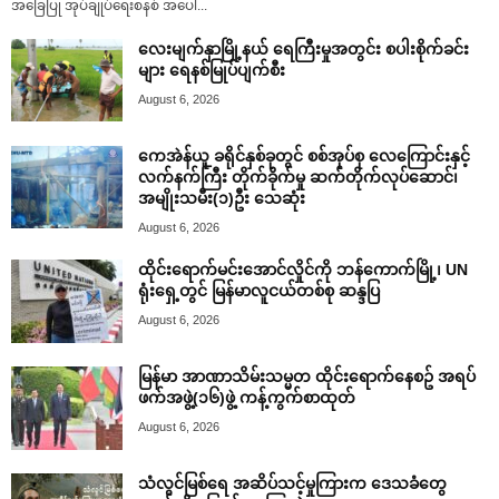
အခြေပြု အုပ်ချုပ်ရေးစနစ် အပေါ်...
လေးမျက်နှာမြို့နယ် ရေကြီးမှုအတွင်း စပါးစိုက်ခင်း
များ ရေနစ်မြုပ်ပျက်စီး
August 6, 2026
ကေအဲန်ယူ ခရိုင်နှစ်ခုတွင် စစ်အုပ်စု လေကြောင်းနှင့်
လက်နက်ကြီး တိုက်ခိုက်မှု ဆက်တိုက်လုပ်ဆောင်၊
အမျိုးသမီး(၁)ဦး သေဆုံး
August 6, 2026
ထိုင်းရောက်မင်းအောင်လှိုင်ကို ဘန်ကောက်မြို့၊ UN
ရုံးရှေ့တွင် မြန်မာလူငယ်တစ်စု ဆန္ဒပြ
August 6, 2026
မြန်မာ အာဏာသိမ်းသမ္မတ ထိုင်းရောက်နေစဥ် အရပ်
ဖက်အဖွဲ့(၁၆)ဖွဲ့ ကန့်ကွက်စာထုတ်
August 6, 2026
သံလွင်မြစ်ရေ အဆိပ်သင့်မှုကြားက ဒေသခံတွေ