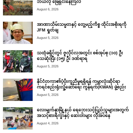
ဘယ်လို ဖြေရှင်းနေကြလဲ
August 6, 2026
အာဏာသိမ်းသမ္မတနှင့် တွေ့မည့်ကိစ္စ ထိုင်းအစိုးရကို
JFM ရှုတ်ချ
August 5, 2026
သထုံခရိုင်တွင် ဇူလိုင်လအတွင်း စစ်အုပ်စု (၁၀) ဦး
သေဆုံးပြီး (၁၅) ဦး ဒဏ်ရာရ
August 5, 2026
နိုင်ငံတကာ၏ပံ့ပိုးကူညီမှုရရှိရန် ကမ္ဘာလုံးဆိုင်ရာ
ကရင်စည်းရုံးလှုံ့ဆော်ရေး ကွန်ရက်(KWAN) ဖွဲ့စည်း
August 5, 2026
လေးမျက်နှာမြို့နယ် ရေဘေးသင့်ပြည်သူများအတွက်
အသင့်စားရိက္ခာနှင့် ဆေးဝါးများ လိုအပ်နေ
August 4, 2026