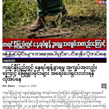
ဆောင်းပါး
ကရင်နီပြည်တွင် နေရပ်စွန့်ခွာရမှု အကျပ်အတည်း
ကြောင့် မြေမြှုပ်မိုင်းများ အရေးပေါ်ရှင်းလင်းရန်
လိုအပ်နေ
-
KIC News
August 6, 2026
0
ကရင်နီပြည်တွင် နေရပ်စွန့်ခွာရမှု အကျပ်အတည်းကြောင့် မြေမြှုပ်မိုင်းများ အရေးပေါ်
ရှင်းလင်းရန် လိုအပ်နေ Insight Myanmar (၆ ဩဂုတ် ၂၀၂၆) ကရင်နီပြည် ကြားကာလ
အုပ်ချုပ်ရေးကောင်စီ (IEC)ကို ဖက်ဒရယ်ဒီမိုကရေစီပြည်ထောင်စု တည်ဆောက်ရေး
ရည်မှန်းချက်ဖြင့် ၂၀၂၃ ခုနှစ် ဇွန်လတွင် တည်ထောင်ခဲ့ပြီး ပြည်နယ်အဆင့် အောက်ခြေ