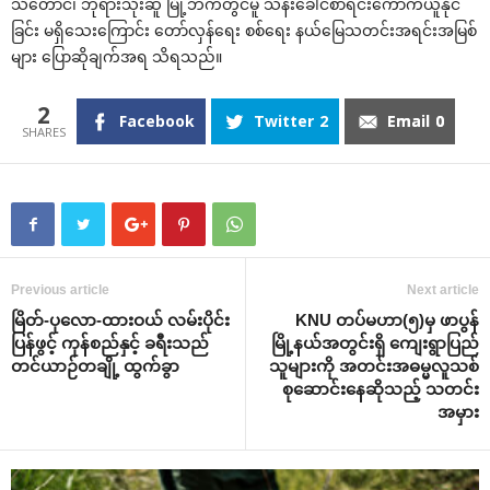
သံတောင်၊ ဘုရားသုံးဆူ မြို့ဘက်တွင်မူ သန်းခေါင်စာရင်းကောက်ယူနိုင်
ခြင်း မရှိသေးကြောင်း တော်လှန်ရေး စစ်ရေး နယ်မြေသတင်းအရင်းအမြစ်
များ ပြောဆိုချက်အရ သိရသည်။
2
Facebook
Twitter
2
Email
0
Previous article
Next article
မြိတ်-ပုလော-ထားဝယ် လမ်းပိုင်း
KNU တပ်မဟာ(၅)မှ ဖာပွန်
ပြန်ဖွင့် ကုန်စည်နှင့် ခရီးသည်
မြို့နယ်အတွင်းရှိ ကျေးရွာပြည်
တင်ယာဉ်တချို့ ထွက်ခွာ
သူများကို အတင်းအဓမ္မလူသစ်
စုဆောင်းနေဆိုသည့် သတင်း
အမှား