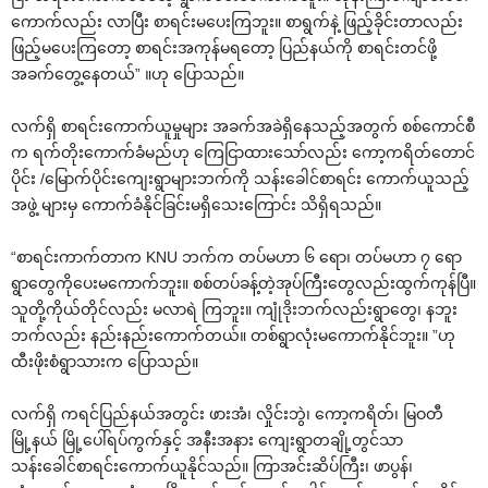
ကောက်လည်း လာပြီး စာရင်းမ‌ပေးကြဘူး။ စာရွက်နဲ့ ဖြည့်ခိုင်းတာလည်း
ဖြည့်မပေးကြတော့ စာရင်းအကုန်မရတော့ ပြည်နယ်ကို စာရင်းတင်ဖို့
အခက်တွေ့နေတယ်” ။ဟု ပြောသည်။
လက်ရှိ စာရင်းကောက်ယူမှုများ အခက်အခဲရှိနေသည့်အတွက် စစ်ကောင်စီ
က ရက်တိုးကောက်ခံမည်ဟု ကြေငြာထားသော်လည်း ကော့ကရိတ်တောင်
ပိုင်း /မြောက်ပိုင်းကျေးရွာများဘက်ကို သန်းခေါင်စာရင်း ကောက်ယူသည့်
အဖွဲ့ များမှ ကောက်ခံနိုင်ခြင်းမရှိသေးကြောင်း သိရှိရသည်။
“စာရင်းကာက်တာက KNU ဘက်က တပ်မဟာ ၆ ရော၊ တပ်မဟာ ၇ ရော
ရွာတွေကိုပေးမကောက်ဘူး။ စစ်တပ်ခန့်တဲ့အုပ်ကြီးတွေလည်းထွက်ကုန်ပြီ။
သူတို့ကိုယ်တိုင်လည်း မလာရဲ ကြဘူး။ ကျုံဒိုးဘက်လည်းရွာတွေ၊ နဘူး
ဘက်လည်း နည်းနည်းကောက်တယ်။ တစ်ရွာလုံးမကောက်နိုင်ဘူး။ ”ဟု
ထီးဖိုးစံရွာသားက ပြောသည်။
လက်ရှိ ကရင်ပြည်နယ်အတွင်း ဖားအံ၊ လှိုင်းဘွဲ၊ ကော့ကရိတ်၊ မြဝတီ
မြို့နယ် မြို့ပေါ်ရပ်ကွက်နှင့် အနီးအနား ကျေးရွာတချို့တွင်သာ
သန်းခေါင်စာရင်းကောက်ယူနိုင်သည်။ ကြာအင်းဆိပ်ကြီး၊ ဖာပွန်၊