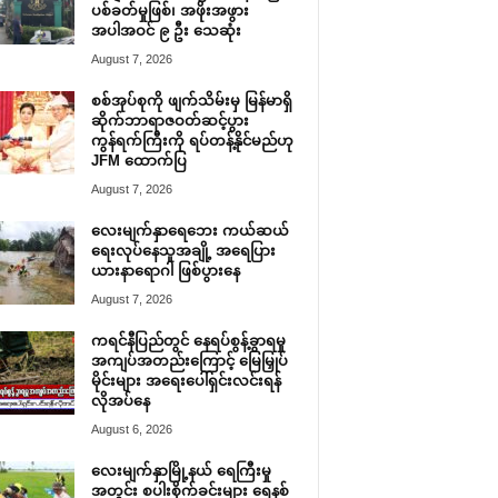
ပစ်ခတ်မှုဖြစ်၊ အဖိုးအဖွား
အပါအဝင် ၉ ဦး သေဆုံး
August 7, 2026
စစ်အုပ်စုကို ဖျက်သိမ်းမှ မြန်မာရှိ
ဆိုက်ဘာရာဇဝတ်ဆင့်ပွား
ကွန်ရက်ကြီးကို ရပ်တန့်နိုင်မည်ဟု
JFM ထောက်ပြ
August 7, 2026
လေးမျက်နှာရေဘေး ကယ်ဆယ်
ရေးလုပ်နေသူအချို့ အရေပြား
ယားနာရောဂါ ဖြစ်ပွားနေ
August 7, 2026
ကရင်နီပြည်တွင် နေရပ်စွန့်ခွာရမှု
အကျပ်အတည်းကြောင့် မြေမြှုပ်
မိုင်းများ အရေးပေါ်ရှင်းလင်းရန်
လိုအပ်နေ
August 6, 2026
လေးမျက်နှာမြို့နယ် ရေကြီးမှု
အတွင်း စပါးစိုက်ခင်းများ ရေနစ်