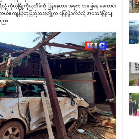
လို့ ကိုယ့်မြို့ကိုယ့်အိမ်ကို ပြန်နေတာ၊ အခုက အခြေနေ မကောင်း
ရတယ်။ ကျန်ခဲ့တဲ့ပြည်သူအချို့က ပြေးဖို့ခက်ခဲလို့ အသေခံပြီးနေ
သည်။