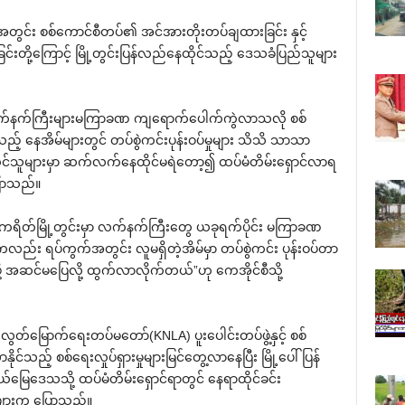
တွင်း စစ်ကောင်စီတပ်၏ အင်အားတိုးတပ်ချထားခြင်း နှင့်
တို့ကြောင့် မြို့တွင်းပြန်လည်နေထိုင်သည့် ဒေသခံပြည်သူများ
း လက်နက်ကြီးများမကြာခဏ ကျရောက်ပေါက်ကွဲလာသလို စစ်
 နေအိမ်များတွင် တပ်စွဲကင်းပုန်းဝပ်မှုများ သိသိ သာသာ
ိုင်သူများမှာ ဆက်လက်နေထိုင်မရဲတော့၍ ထပ်မံတိမ်းရှောင်လာရ
ြောသည်။
ာ့ကရိတ်မြို့တွင်းမှာ လက်နက်ကြီးတွေ ယခုရက်ပိုင်း မကြာခဏ
 ရပ်ကွက်အတွင်း လူမရှိတဲ့အိမ်မှာ တပ်စွဲကင်း ပုန်းဝပ်တာ
့ အဆင်မပြေလို့ ထွက်လာလိုက်တယ်”ဟု ကေအိုင်စီသို့
ွတ်မြောက်ရေးတပ်မတော်(KNLA) ပူးပေါင်းတပ်ဖွဲ့နှင့် စစ်
ိုင်သည့် စစ်ရေးလှုပ်ရှားမှုများမြင်တွေ့လာနေပြီး မြို့ပေါ် ပြန်
မြေဒေသသို့ ထပ်မံတိမ်းရှောင်ရာတွင် နေရာထိုင်ခင်း
များက ပြောသည်။