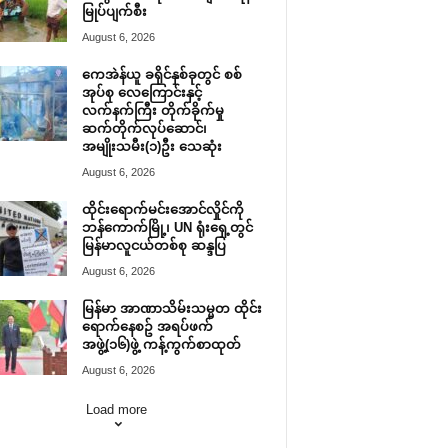
မြုပ်ပျက်စီး
August 6, 2026
ကေအဲန်ယူ ခရိုင်နှစ်ခုတွင် စစ်
အုပ်စု လေကြောင်းနှင့်
လက်နက်ကြီး တိုက်ခိုက်မှု
ဆက်တိုက်လုပ်ဆောင်၊
အမျိုးသမီး(၁)ဦး သေဆုံး
August 6, 2026
ထိုင်းရောက်မင်းအောင်လှိုင်ကို
ဘန်ကောက်မြို့၊ UN ရုံးရှေ့တွင်
မြန်မာလူငယ်တစ်စု ဆန္ဒပြ
August 6, 2026
မြန်မာ အာဏာသိမ်းသမ္မတ ထိုင်း
ရောက်နေစဥ် အရပ်ဖက်
အဖွဲ့(၁၆)ဖွဲ့ ကန့်ကွက်စာထုတ်
August 6, 2026
Load more