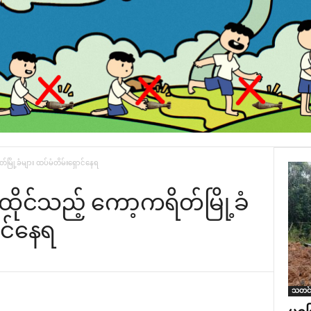
်မြို့ခံများ ထပ်မံတိမ်းရှောင်နေရ
ထိုင်သည့် ကော့ကရိတ်မြို့ခံ
ာင်နေရ
သတင်