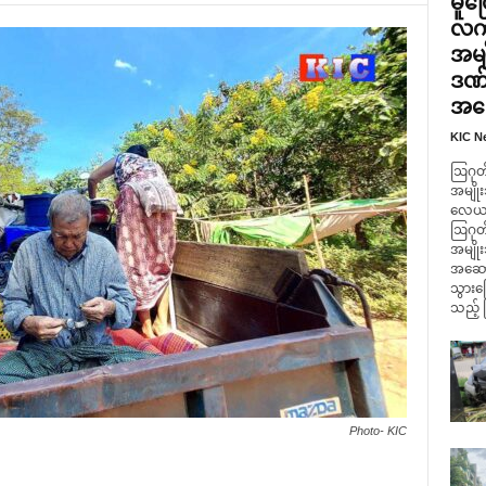
မူတ
လက်
အမျ
ဒဏ်
အဆေ
KIC N
ဩဂုတ်
အမျိုး
လေယာဥ်
ဩဂုတ်
အမျို
အဆောက
သွားကြ
သည့် 
Photo- KIC