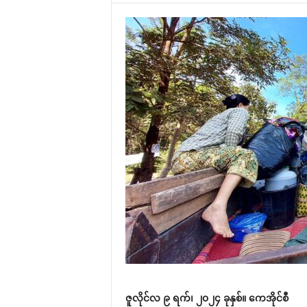
ဇူလိုင်လ ၉ ရက်၊ ၂၀၂၄ ခုနှစ်။ ကေအိုင်စီ