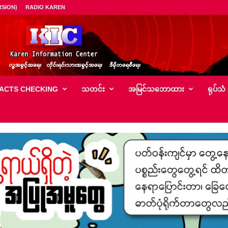
SION)
RADIO KAREN
ACTS CHECKING
သတင်း
အမြင်သ‌ဘောထား
ရုပ်သံ