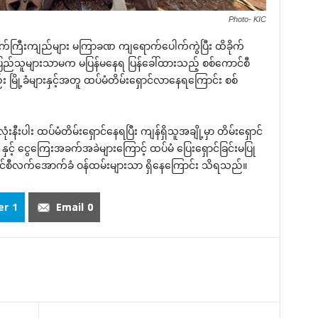
Photo- KIC
်ကြီးကျည်များ မကြာခဏ ကျရောက်ပေါက်ကွဲပြီး ထိခိုက်
ည်သူများသာမက မပြန်မနေရ ပြန်ခေါ်ထားသည့် စစ်ကောင်စီ
ြို့ခံများနှင့်အတူ ထပ်မံတိမ်းရှောင်လာနေရကြောင်း စစ်
နီးပါး ထပ်မံတိမ်းရှောင်နေရပြီး ကျန်ရှိသူအချို့မှာ တိမ်းရှောင်
် ငွေကြေးအခက်အခဲများကြောင့် ထပ်မံ ပြေးရှောင်ခြင်းမပြု
ကောင်စီလက်အောက်ခံ ဝန်ထမ်းများသာ ရှိနေကြောင်း သိရသည်။
er
1
Email
0