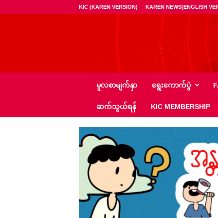
KIC (KAREN VERSION)
KAREN NEWS(ENGLISH VER
ကေ
မူလစာမျက်နှာ
ရွေး‌ကောက်ပွဲ
F
အို
င်
ဆက်သွယ်ရန်
KIC MEMBERSHIP
စီ
–
K
I
C
N
e
w
s