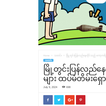
Home
သတင်း
မြို့တွင်းပြန်လည်နေထိုင်သည့် ကော့ကရိတ
သတင်း
မြို့တွင်းပြန်လည်နေ
များ ထပ်မံတိမ်းရှေ
July 9, 2024
698