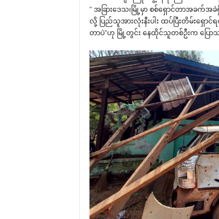
” အခြားဒေသ၊မြို့မှာ စစ်ရှောင်တာအခက်အခဲရှိ
လို့ ပြည်သူအားလုံးနီးပါး ထပ်ပြီးတိမ်းရှောင်
တာပဲ”ဟု မြို့တွင်း နေထိုင်သူတစ်ဦးက ပြော