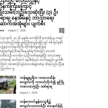
ြော်တွင် လေယာဥ်နှင့်
နက်ကြီးကြောင့်
ိုးသမီး(၁)ဦးသေဆုံးပြီး (၃) ဦး
ရာရ၊ နေအိမ်နှင့် ဘာသာရေး
ာက်အအုံများ ပျက်စီး
-
ews
August 7, 2026
0
 (၇) ရက်၊ ၂၀၂၆ ခုနှစ်။ ကေအိုင်စီ ကေအဲန်ယူ-ကရင်
သားအစည်းအရုံး မူတြော်/ဖာပွန်ခရိုင်တွင် စစ်အုပ်စု၏
နှင့်လက်နက်ကြီး တိုက်ခိုက်မှုကြောင့်
(၅)ရက်နှင့်(၆)ရက်နေ့ နှစ်ရက်အတွင်း ဒေသခံ
းသမီး(၁)ဦး သေဆုံး၊ (၃)ဦးဒဏ်ရာရခဲ့ပြီး ဘာသာရေး
်အအုံ အပါအဝင် နေအိမ်(၄၀) ထက်မနည်း ပျက်စီး
ောင်း အာဏာပိုင်နှင့်ဒေသခံများထံမှ သိရသည်။ ပြီးခဲ့
ဩဂုတ်လ ၅...
ကန်ချနပူရီက ကလေးထိန်း
ကျောင်းကို ကားဝင်တိုက်၍ မူကြို
ကလေး(၁၅)ဦး ဒဏ်ရာရ
August 7, 2026
ဘန်ကောက်နွန်ထဘူရီ၌
ကျောင်းသားတစ်ဦး သေနတ်ဖြင့်