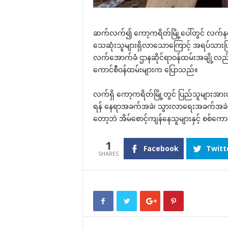
ဆက်လက်၍ ကော့ကရိတ်မြို့ပေါ်တွင် လက်နက
သေဆုံးသူများရှိလာသောကြောင့် အရပ်သားပြ
လက်အောက်ခံ ဌာနဆိုင်ရာဝန်ထမ်းအချို့လည်း မ
ကောင်စီဝန်ထမ်းများက ပြောသည်။
လက်ရှိ ကော့ကရိတ်မြို့တွင် ပြည်သူများအားလုံး
ရန် နေရာအခက်အခဲ၊ သွားလာရေးအခက်အခဲ နှင့
တော့ဘဲ အိမ်စောင့်ကျန်နေသူများနှင့် စစ်
1
Facebook
Twitt