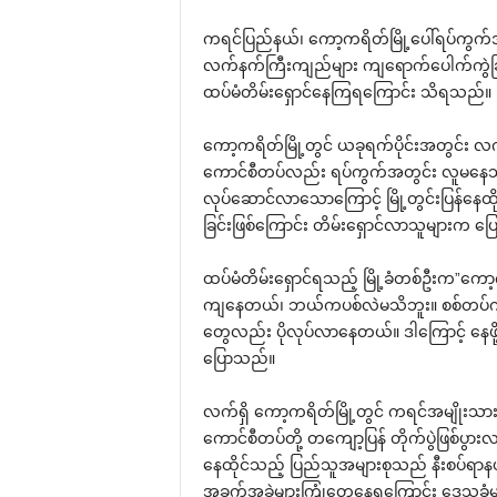
ကရင်ပြည်နယ်၊ ကော့ကရိတ်မြို့ပေါ်ရပ်ကွက်အ
လက်နက်ကြီးကျည်များ ကျရောက်ပေါက်ကွဲခြင်း
ထပ်မံတိမ်းရှောင်နေကြရကြောင်း သိရသည်။
ကော့ကရိတ်မြို့တွင် ယခုရက်ပိုင်းအတွင်
ကောင်စီတပ်လည်း ရပ်ကွက်အတွင်း လူမနေသည့်
လုပ်ဆောင်လာသောကြောင့် မြို့တွင်းပြန်နေထ
ခြင်းဖြစ်ကြောင်း တိမ်းရှောင်လာသူများက ပ
ထပ်မံတိမ်းရှောင်ရသည့် မြို့ခံတစ်ဦးက”ကေ
ကျနေတယ်၊ ဘယ်ကပစ်လဲမသိဘူး။ စစ်တပ်ကလည်း
တွေလည်း ပိုလုပ်လာနေတယ်။ ဒါကြောင့် နေဖို
ပြောသည်။
လက်ရှိ ကော့ကရိတ်မြို့တွင် ကရင်အမျိုးသားလ
ကောင်စီတပ်တို့ တကျော့ပြန် တိုက်ပွဲဖြစ်ပွားလာန
နေထိုင်သည့် ပြည်သူအများစုသည် နီးစပ်ရာနယ်
အခက်အခဲများကြုံတွေ့နေရကြောင်း ဒေသခံ