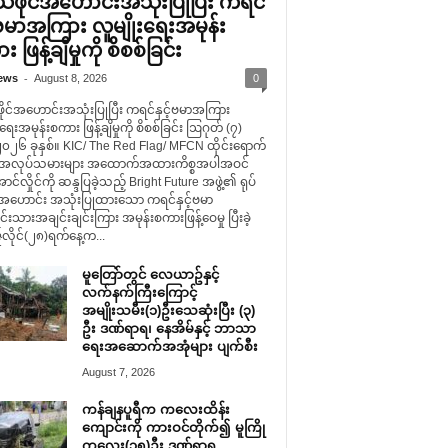
်သံဖိုင်အဟောင်းအသုံးပြုပြီး ကရင်
့်ဗမာအကြား လူမျိုးရေးအမုန်း
 ဖြန့်ချိမှုကို စိစစ်ခြင်း
-
ews
August 8, 2026
0
ဖိုင်အဟောင်းအသုံးပြုပြီး ကရင်နှင့်ဗမာအကြား
းရေးအမုန်းစကား ဖြန့်ချိမှုကို စိစစ်ခြင်း ဩဂုတ် (၇)
၂၀၂၆ ခုနှစ်။ KIC/ The Red Flag/ MFCN ထိုင်းရောက်
မာအလုပ်သမားများ အထောက်အထားကိစ္စအပါအဝင်
ာင်လှိုင်ကို ဆန္ဒပြခဲ့သည့် Bright Future အဖွဲ့၏ ရုပ်
င်အဟောင်း အသုံးပြုထားသော ကရင်နှင့်ဗမာ
ရင်းသားအချင်းချင်းကြား အမုန်းစကားဖြန့်ဝေမှု ပြီးခဲ့
လိုင်(၂၈)ရက်နေ့က...
မူတြော်တွင် လေယာဥ်နှင့်
လက်နက်ကြီးကြောင့်
အမျိုးသမီး(၁)ဦးသေဆုံးပြီး (၃)
ဦး ဒဏ်ရာရ၊ နေအိမ်နှင့် ဘာသာ
ရေးအဆောက်အအုံများ ပျက်စီး
August 7, 2026
ကန်ချနပူရီက ကလေးထိန်း
ကျောင်းကို ကားဝင်တိုက်၍ မူကြို
ကလေး(၁၅)ဦး ဒဏ်ရာရ