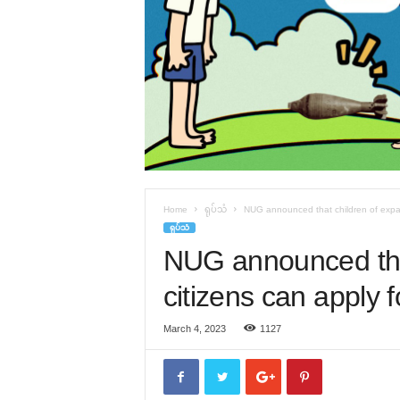
Home
ရုပ်သံ
NUG announced that children of expatri
ရုပ်သံ
NUG announced that
citizens can apply fo
March 4, 2023
1127