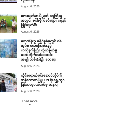
August 6, 2026
လေးမျက်နှာမြို့နယ် ရေကြီးမှု
အတွင်း စပါးစိုက်ခင်းများ ရေနစ်
မြုပ်ပျက်စီး
August 6, 2026
ကေအဲန်ယူ ခရိုင်နှစ်ခုတွင် စစ်
အုပ်စု လေကြောင်းနှင့်
လက်နက်ကြီး တိုက်ခိုက်မှု
ဆက်တိုက်လုပ်ဆောင်၊
အမျိုးသမီး(၁)ဦး သေဆုံး
August 6, 2026
ထိုင်းရောက်မင်းအောင်လှိုင်ကို
ဘန်ကောက်မြို့၊ UN ရုံးရှေ့တွင်
မြန်မာလူငယ်တစ်စု ဆန္ဒပြ
August 6, 2026
Load more