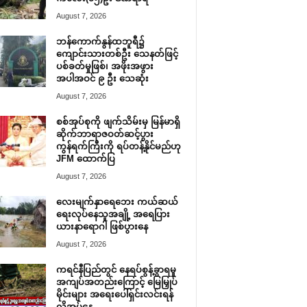
August 7, 2026
ဘန်ကောက်နွန်ထဘူရီ၌
ကျောင်းသားတစ်ဦး သေနတ်ဖြင့်
ပစ်ခတ်မှုဖြစ်၊ အဖိုးအဖွား
အပါအဝင် ၉ ဦး သေဆုံး
August 7, 2026
စစ်အုပ်စုကို ဖျက်သိမ်းမှ မြန်မာရှိ
ဆိုက်ဘာရာဇဝတ်ဆင့်ပွား
ကွန်ရက်ကြီးကို ရပ်တန့်နိုင်မည်ဟု
JFM ထောက်ပြ
August 7, 2026
လေးမျက်နှာရေဘေး ကယ်ဆယ်
ရေးလုပ်နေသူအချို့ အရေပြား
ယားနာရောဂါ ဖြစ်ပွားနေ
August 7, 2026
ကရင်နီပြည်တွင် နေရပ်စွန့်ခွာရမှု
အကျပ်အတည်းကြောင့် မြေမြှုပ်
မိုင်းများ အရေးပေါ်ရှင်းလင်းရန်
လိုအပ်နေ