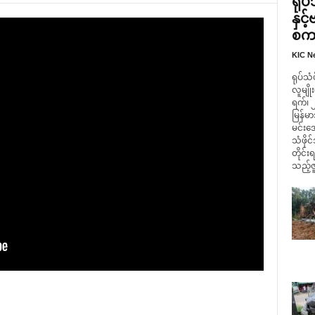
ရုပ
နှင
စကား
KIC N
ရုပ်သံ
လူမျို
ရက်၊ 
မြန်
မင်းအေ
သံဖို
တိုင်း
သည့်ဇူ