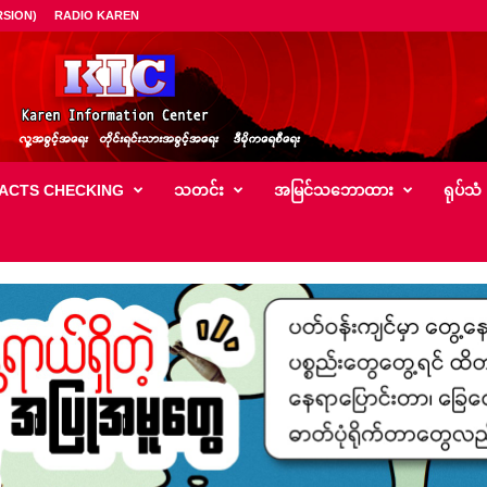
SION)
RADIO KAREN
ACTS CHECKING
သတင်း
အမြင်သ‌ဘောထား
ရုပ်သံ