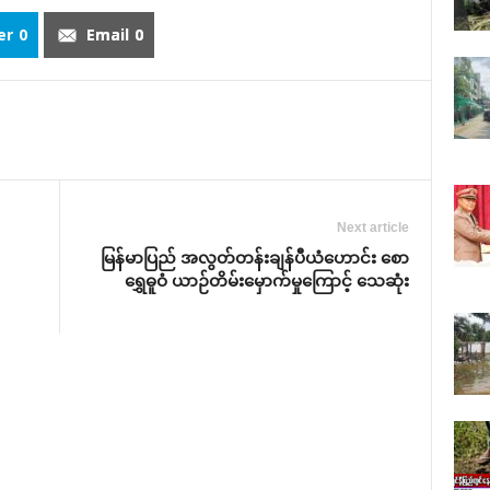
er
0
Email
0
Next article
မြန်မာပြည် အလွတ်တန်းချန်ပီယံဟောင်း စော
ရွှေဓူဝံ ယာဉ်တိမ်းမှောက်မှုကြောင့် ​သေဆုံး