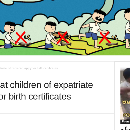
ate citizens can apply for birth certificates
 children of expatriate
r birth certificates
Facts