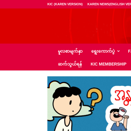
KIC (KAREN VERSION)
KAREN NEWS(ENGLISH VER
ကေ
မူလစာမျက်နှာ
ရွေး‌ကောက်ပွဲ
F
အို
င်
ဆက်သွယ်ရန်
KIC MEMBERSHIP
စီ
–
K
I
C
N
e
w
s