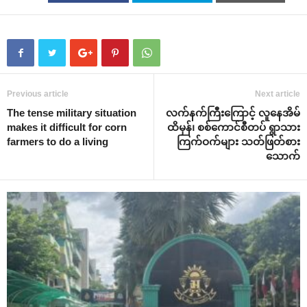
Previous article
Next article
The tense military situation
လက်နက်ကြီးကြောင့် လူနေအိမ်
makes it difficult for corn
ထိမှန်၊ စစ်ကောင်စီတပ် ရွာသား
farmers to do a living
ကြက်ဝက်များ သတ်ဖြတ်စား
သောက်