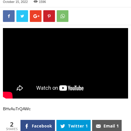
October 15, 2022
1596
BHvAuTrQAWc
2
Facebook
Twitter
1
Email
1