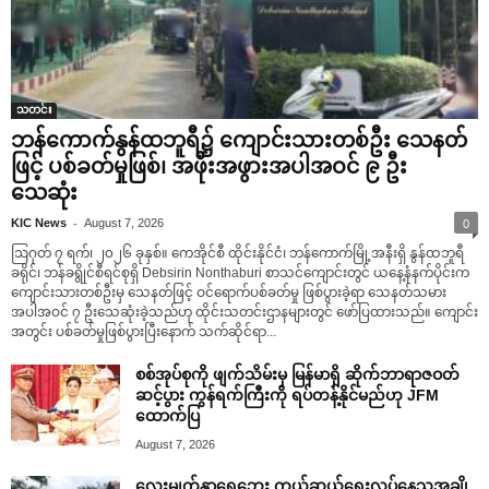
သတင်း
ဘန်ကောက်နွန်ထဘူရီ၌ ကျောင်းသားတစ်ဦး သေနတ်
ဖြင့် ပစ်ခတ်မှုဖြစ်၊ အဖိုးအဖွားအပါအဝင် ၉ ဦး
သေဆုံး
-
KIC News
August 7, 2026
0
ဩဂုတ် ၇ ရက်၊ ၂၀၂၆ ခုနှစ်။ ကေအိုင်စီ ထိုင်းနိုင်ငံ၊ ဘန်ကောက်မြို့အနီးရှိ နွန်ထဘူရီ
ခရိုင်၊ ဘန်ခရွိုင်စီရင်စုရှိ Debsirin Nonthaburi စာသင်ကျောင်းတွင် ယနေ့နံနက်ပိုင်းက
ကျောင်းသားတစ်ဦးမှ သေနတ်ဖြင့် ဝင်ရောက်ပစ်ခတ်မှု ဖြစ်ပွားခဲ့ရာ သေနတ်သမား
အပါအဝင် ၇ ဦးသေဆုံးခဲ့သည်ဟု ထိုင်းသတင်းဌာနများတွင် ဖော်ပြထားသည်။ ကျောင်း
အတွင်း ပစ်ခတ်မှုဖြစ်ပွားပြီးနောက် သက်ဆိုင်ရာ...
စစ်အုပ်စုကို ဖျက်သိမ်းမှ မြန်မာရှိ ဆိုက်ဘာရာဇဝတ်
ဆင့်ပွား ကွန်ရက်ကြီးကို ရပ်တန့်နိုင်မည်ဟု JFM
ထောက်ပြ
August 7, 2026
လေးမျက်နှာရေဘေး ကယ်ဆယ်ရေးလုပ်နေသူအချို့