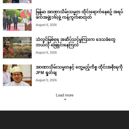
မြန်မာ အာဏာသိမ်းသမ္မတ ထိုင်းရောက်နေစဥ် အရပ်
ဖက်အဖွဲ့(၁၆)ဖွဲ့ ကန့်ကွက်စာထုတ်
August 6, 2026
သံလွင်မြစ်ရေ အဆိပ်သင့်မှုကြားက ဒေသခံတွေ
ဘယ်လို ဖြေရှင်းနေကြလဲ
August 6, 2026
အာဏာသိမ်းသမ္မတနှင့် တွေ့မည့်ကိစ္စ ထိုင်းအစိုးရကို
JFM ရှုတ်ချ
August 5, 2026
Load more