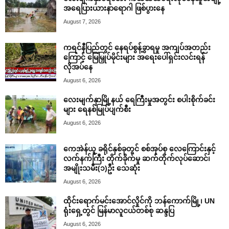
အရေပြားယားနာရောဂါ ဖြစ်ပွားနေ
August 7, 2026
ကရင်နီပြည်တွင် နေရပ်စွန့်ခွာရမှု အကျပ်အတည်း
ကြောင့် မြေမြှုပ်မိုင်းများ အရေးပေါ်ရှင်းလင်းရန်
လိုအပ်နေ
August 6, 2026
လေးမျက်နှာမြို့နယ် ရေကြီးမှုအတွင်း စပါးစိုက်ခင်း
များ ရေနစ်မြုပ်ပျက်စီး
August 6, 2026
ကေအဲန်ယူ ခရိုင်နှစ်ခုတွင် စစ်အုပ်စု လေကြောင်းနှင့်
လက်နက်ကြီး တိုက်ခိုက်မှု ဆက်တိုက်လုပ်ဆောင်၊
အမျိုးသမီး(၁)ဦး သေဆုံး
August 6, 2026
ထိုင်းရောက်မင်းအောင်လှိုင်ကို ဘန်ကောက်မြို့၊ UN
ရုံးရှေ့တွင် မြန်မာလူငယ်တစ်စု ဆန္ဒပြ
August 6, 2026