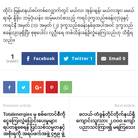
ထိုင်း-မြန်မာနယ်စပ်တစ်လျှောက်တွင် မယ်လ၊ အုန်းဖျန်၊ မယ်လအူး၊ မမယ်
ရာမို၊ နို့ဖိုး၊ ဘမ့်ဒုံယန်း၊ ထမ့်မဟင်စသည့် ကရင်ဒုက္ခသည်စခန်း(၇)ခုနှင့်
ကရင်နီ အမှတ် (၁)၊ အမှတ် (၂) ဒုက္ခသည်စခန်းနှစ်ခုအပါအဝင် ဒုက္ခသည်
စခန်း(၉)ခုရှိပြီး စုစုပေါင်း လူဦးရေ တစ်သိန်းခန့်ခိုလှုံနေကြသည်ဟု သိရှိရ
သည်။
1
Facebook
Twitter
1
Email
0
Previous article
Next article
Totalenergies မှ စစ်ကောင်စီကို
ခလယ်-တံခွန်တိုင်တိုက်နယ်ရှိ
ငွေကြေးလွှဲပြောင်းပေးမှုများ
ကျောင်းသူ/သား ၂,ဝဝဝ ကျော်
ရပ်တန့်စေရန် ပြင်သစ်သမ္မတနှင့်
ပညာသင်ကြား၍ မရကြသေး
အစိုးရကို အရပ်ဖက်အဖွဲ့ ၄၅၉ ဖွဲ့