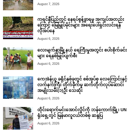
August 7, 2026
ကရင်နီပြည်တွင် နေရပ်စွန့်ခွာရမှု အကျပ်အတည်း
ကြောင့် မြေမြှုပ်မိုင်းများ အရေးပေါ်ရှင်းလင်းရန်
လိုအပ်နေ
August 6, 2026
လေးမျက်နှာမြို့နယ် ရေကြီးမှုအတွင်း စပါးစိုက်ခင်း
များ ရေနစ်မြုပ်ပျက်စီး
August 6, 2026
ကေအဲန်ယူ ခရိုင်နှစ်ခုတွင် စစ်အုပ်စု လေကြောင်းနှင့်
လက်နက်ကြီး တိုက်ခိုက်မှု ဆက်တိုက်လုပ်ဆောင်၊
အမျိုးသမီး(၁)ဦး သေဆုံး
August 6, 2026
ထိုင်းရောက်မင်းအောင်လှိုင်ကို ဘန်ကောက်မြို့၊ UN
ရုံးရှေ့တွင် မြန်မာလူငယ်တစ်စု ဆန္ဒပြ
August 6, 2026