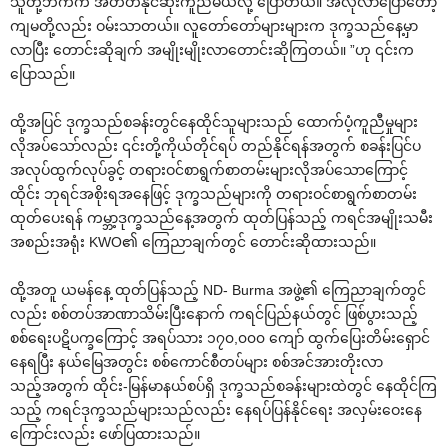
သူတို့ဘက်က အတတ်နိုင်ဆုံးကူညီမယ်လို့ ပြောတယ်။ အဲလိုလာပြောတော့
ကျမတို့လည်း ဝမ်းသာတယ်။ လူတော်တော်များများက ဒုက္ခသည်နေ့မှာ
လာပြီး တောင်းဆိုချက် အမျိုးမျိုးလာတောင်းဆိုကြတယ်။ ”ဟု ၎င်းက
ပြောသည်။
ထို့အပြင် ဒုက္ခသည်စခန်းတွင်နေထိုင်သူများသည် ထောက်ပံ့ကူညီမှုများ
လိုအပ်သော်လည်း ၎င်းတို့ကိုယ်တိုင်ရပ် တည်နိုင်ရန်အတွက် စခန်းပြင်ပ
အလုပ်ထွက်လုပ်ခွင့် တရားဝင်စာရွက်စာတမ်းများလိုအပ်သောကြောင့်
ထိုင်း ဘုရင်အစိုးရအနေဖြင့် ဒုက္ခသည်များကို တရားဝင်စာရွက်စာတမ်း
ထုတ်ပေးရန် ကမ္ဘာ့ဒုက္ခသည်နေ့အတွက် ထုတ်ပြန်သည့် ကရင်အမျိုးသမီး
အစည်းအရုံး KWO၏ ကြေညာချက်တွင် တောင်းဆိုထားသည်။
ထို့အတူ ယမန်နေ့ ထုတ်ပြန်သည့် ND- Burma အဖွဲ့၏ ကြေညာချက်တွင်
လည်း စစ်တပ်အာဏာသိမ်းပြီးနောက် ကရင်ပြည်နယ်တွင် ဖြစ်ပွားသည့်
စစ်ရေးပဋိပက္ခကြောင့် အရပ်သား ၁၇၀,၀၀၀ ကျော် ထွက်ပြေးတိမ်းရှောင်
နေရပြီး နယ်မြေအတွင်း စစ်ကောင်စီတပ်များ စစ်အင်အားတိုးလာ
သည့်အတွက် ထိုင်း-မြန်မာနယ်စပ်ရှိ ဒုက္ခသည်စခန်းများထဲတွင် နေထိုင်ကြ
သည့် ကရင်ဒုက္ခသည်များသည်လည်း နေရပ်ပြန်နိုင်ရေး အလှမ်းဝေးနေ
ကြောင်းလည်း ဖော်ပြထားသည်။