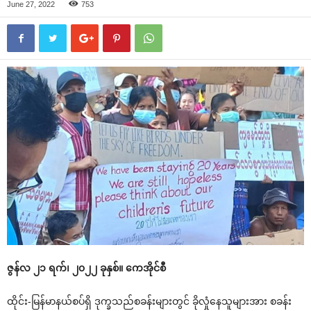
June 27, 2022
753
ဇွန်လ ၂၁ ရက်၊ ၂၀၂၂ ခုနှစ်။ ကေအိုင်စီ
ထိုင်း-မြန်မာနယ်စပ်ရှိ ဒုက္ခသည်စခန်းများတွင် ခိုလှုံနေသူများအား စခန်း