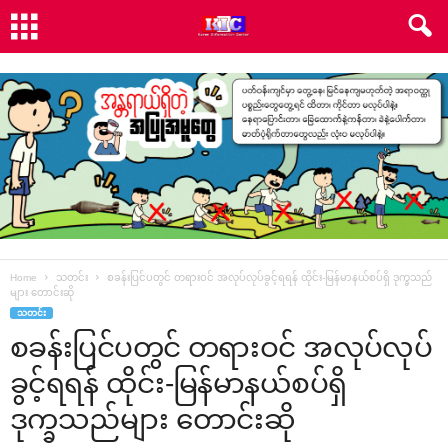
Home
သတင်း
စခန်းပြင်ပတွင် တရားဝင် အလုပ်လုပ်ခွင့်ရရန် ထိုင်း-မြန်မာနယ်စပ်ရှိ ဒုက္ခသည်
များ တောင်းဆို
သတင်း
စခန်းပြင်ပတွင် တရားဝင် အလုပ်လုပ်
ခွင့်ရရန် ထိုင်း-မြန်မာနယ်စပ်ရှိ
ဒုက္ခသည်များ တောင်းဆို