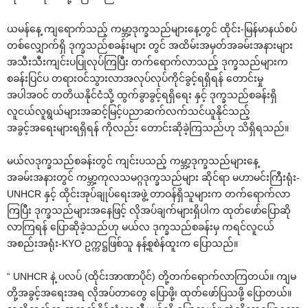
ယမန်နေ့ ကျရောက်သည့် ကမ္ဘာ့ဒုက္ခသည်များနေ့တွင် ထိုင်း-မြန်မာနယ်စပ်
တစ်လျှောက်ရှိ ဒုက္ခသည်စခန်းများ တွင် အထိမ်းအမှတ်အခမ်းအနားများ
အသီးသီးကျင်းပပြုလုပ်ကြပြီး တက်ရောက်လာသည့် ဒုက္ခသည်များက
စခန်းပြင်ပ တရားဝင်သွားလာအလုပ်လုပ်ကိုင်ခွင့်ရရှိရန် တောင်းမှု
အပါအဝင် တတိယနိုင်ငံသို့ ထွက်ခွာခွင့်ရရှိရေး နှင့် ဒုက္ခသည်စခန်းရှိ
လူငယ်လူရွယ်များအဆင့်မြင့်ပညာဆက်လက်သင်ယူနိုင်သည့်
အခွင့်အရေးများရရှိရန် ကိုလည်း တောင်းဆိုခဲ့ကြသည်ဟု သိရှိရသည်။
မယ်လဒုက္ခသည်စခန်းတွင် ကျင်းပသည့် ကမ္ဘာ့ဒုက္ခသည်များနေ့
အခမ်းအနားတွင် ကမ္ဘာ့ကုလသမဂ္ဂဒုက္ခသည်များ ဆိုင်ရာ မဟာမင်းကြီးရုံး-
UNHCR နှင့် ထိုင်းအုပ်ချုပ်ရေးအဖွဲ့ တာဝန်ရှိသူများက တက်ရောက်လာ
ကြပြီး ဒုက္ခသည်များအနေဖြင့် လိုအပ်ချက်များရှိပါက ထုတ်ဖော်ပြောဆို
လာကြရန် ပြောဆိုခဲ့သည်ဟု မယ်လ ဒုက္ခသည်စခန်းမှ ကရင်လူငယ်
အစည်းအရုံး-KYO ဥက္ကဋ္ဌဖြစ်သူ နန့်စူစဲန်ထူးက ပြောသည်။
“ UNHCR နဲ့ ပလပ် (ထိုင်းအာဏာပိုင်) တို့တက်ရောက်လာကြတယ်။ ကျမ
တို့အခွင့်အရေးအရ လိုအပ်တာတွေ ပြောဖို့၊ ထုတ်ဖော်ပြသဖို့ ပြောတယ်။