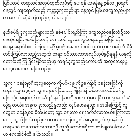
ပြင်ပတွင် တရားဝင်အလုပ်ထွက်လုပ်ခွင့် ပေးရန် ယမန်နေ့ ဇွန်လ ၂၀ရက်
နေ့တွင် ကျရောက်သည့် ကမ္ဘာ့ဒုက္ခသည်များနေ့တွင် မြန်မာဒုက္ခသည်များ
က တောင်းဆိုခဲ့ကြသည်ဟု သိရသည်။
နယ်စပ်ရှိ ဒုက္ခသည်များသည် နှစ်ပေါင်းရှည်ကြာ ဒုက္ခသည်စခန်းထဲ၌သာ
နေထိုင်ရပြီး စခန်းပြင်ပကို တရားဝင် သွားလာခွင့်မရသည့်အပြင် ကိုဗ
စ်-၁၉ ရောဂါ စတင်ဖြစ်ပွားချိန်မှစ၍ စခန်းတွင်းဝင်ထွက်သွားလာခွင့်ကို ပိုမို
တင်းကြပ်လာသည့်အတွက် တရားဝင်သွားလာအလုပ်လုပ်ခွင့်ရရန် ယခုလို
တောင်းဆိုကြခြင်းဖြစ်သည်ဟု ကရင်ဒုက္ခသည်ကော်မတီ အတွင်းရေးမှူး
စောပွယ်စေးက ပြောသည်။
သူက “ စခန်းမှာရှိတဲ့လူတွေက ကိုဗစ်-၁၉ ကိစ္စကြောင့် စခန်းအပြင်ကို
လည်း ထွက်ခွင့်မရဘူး။ နောက်ပြီးတော့ ဗြုန်းခနဲ စစ်အာဏာသိမ်းကိစ္စ
ကြောင့်၊ အရင်တုန်းကဆိုရင် နယ်ခြားကို နားလည်မှုယူပြီး ကူးလူးဆက်ဆံ
လို့ရ တယ်။ အခုက နားလည်မှုလည်း လုပ်ပေးမရဘူး ။ အဲဒါကြောင့် လူ
တွေက စခန်းမှာပဲ ပိတ်မိတော့ သွားရေးလာ ရေးခက်ခဲလာတယ်။ ကြာလာ
တော့ သူတို့ကြပ်တည်းလာတယ်။ အပြင်ထွက်အလုပ်ထွက်လုပ်နိုင်တဲ့
တရားဝင် အထောက်အထားရဖို့ သူတို့တောင်းဆိုတာ တစ်ချက်ပါတယ် ”
ဟု ကေအိုင်စီသို့ ပြောသည်။