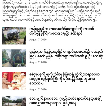
ဩဂုတ် (၇) ရက်၊ ၂၀၂၆ ခုနှစ်။ ကေအိုင်စီ ကေအဲန်ယူ-ကရင်အမျိုးသားအစည်းအရုံး မူ
တြော်/ဖာပွန်ခရိုင်တွင် စစ်အုပ်စု၏ လေယာဥ်နှင့်လက်နက်ကြီး တိုက်ခိုက်မှုကြောင့်
ဩဂုတ်(၅)ရက်နှင့်(၆)ရက်နေ့ နှစ်ရက်အတွင်း ဒေသခံအမျိုးသမီး(၁)ဦး သေဆုံး၊ (၃)ဦး
ဒဏ်ရာရခဲ့ပြီး ဘာသာရေးအဆောက်အအုံ အပါအဝင် နေအိမ်(၄၀) ထက်မနည်း ပျက်စီး
သွားကြောင်း အာဏာပိုင်နှင့်ဒေသခံများထံမှ သိရသည်။ ပြီးခဲ့သည့် ဩဂုတ်လ ၅...
ကန်ချနပူရီက ကလေးထိန်းကျောင်းကို ကားဝင်
တိုက်၍ မူကြိုကလေး(၁၅)ဦး ဒဏ်ရာရ
August 7, 2026
ဘန်ကောက်နွန်ထဘူရီ၌ ကျောင်းသားတစ်ဦး သေနတ်
ဖြင့် ပစ်ခတ်မှုဖြစ်၊ အဖိုးအဖွားအပါအဝင် ၉ ဦး သေဆုံး
August 7, 2026
စစ်အုပ်စုကို ဖျက်သိမ်းမှ မြန်မာရှိ ဆိုက်ဘာရာဇဝတ်
ဆင့်ပွား ကွန်ရက်ကြီးကို ရပ်တန့်နိုင်မည်ဟု JFM
ထောက်ပြ
August 7, 2026
လေးမျက်နှာရေဘေး ကယ်ဆယ်ရေးလုပ်နေသူအချို့
အရေပြားယားနာရောဂါ ဖြစ်ပွားနေ