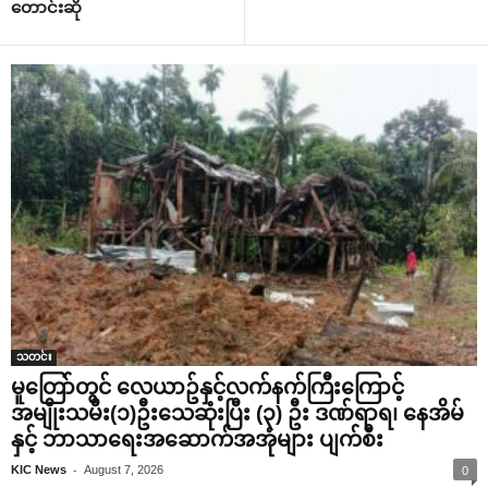
တောင်းဆို
သတင်း
မူတြော်တွင် လေယာဥ်နှင့်လက်နက်ကြီးကြောင့်
အမျိုးသမီး(၁)ဦးသေဆုံးပြီး (၃) ဦး ဒဏ်ရာရ၊ နေအိမ်
နှင့် ဘာသာရေးအဆောက်အအုံများ ပျက်စီး
-
KIC News
August 7, 2026
0