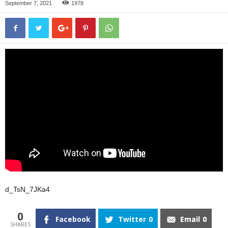
September 7, 2021
1978
d_TsN_7JKa4
0
Facebook
Twitter
0
Email
0