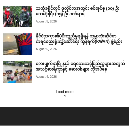
သထုံခရိုင်တွင် ဇူလိုင်လအတွင်း စစ်အုပ်စု (၁၀) ဦး
သေဆုံးပြီး (၁၅) ဦး ဒဏ်ရာရ
August 5, 2026
နိုင်ငံတကာ၏ပံ့ပိုးကူညီမှုရရှိရန် ကမ္ဘာလုံးဆိုင်ရာ
ကရင်စည်းရုံးလှုံ့ဆော်ရေး ကွန်ရက်(KWAN) ဖွဲ့စည်း
August 5, 2026
လေးမျက်နှာမြို့နယ် ရေဘေးသင့်ပြည်သူများအတွက်
အသင့်စားရိက္ခာနှင့် ဆေးဝါးများ လိုအပ်နေ
August 4, 2026
Load more