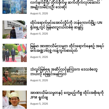
လက်နက်ကြီး တိုက်ခိုက်မှု ဆက်တိုက်လုပ်ဆောင်၊
အမျိုးသမီး(၁)ဦး သေဆုံး
August 6, 2026
ထိုင်းရောက်မင်းအောင်လှိုင်ကို ဘန်ကောက်မြို့၊ UN
ရုံးရှေ့တွင် မြန်မာလူငယ်တစ်စု ဆန္ဒပြ
August 6, 2026
မြန်မာ အာဏာသိမ်းသမ္မတ ထိုင်းရောက်နေစဥ် အရပ်
ဖက်အဖွဲ့(၁၆)ဖွဲ့ ကန့်ကွက်စာထုတ်
August 6, 2026
သံလွင်မြစ်ရေ အဆိပ်သင့်မှုကြားက ဒေသခံတွေ
ဘယ်လို ဖြေရှင်းနေကြလဲ
August 6, 2026
အာဏာသိမ်းသမ္မတနှင့် တွေ့မည့်ကိစ္စ ထိုင်းအစိုးရကို
JFM ရှုတ်ချ
August 5, 2026