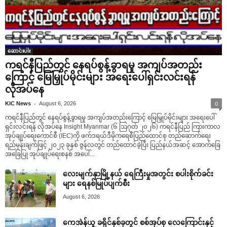
ဆောင်းပါး
ကရင်နီပြည်တွင် နေရပ်စွန့်ခွာရမှု အကျပ်အတည်း
ကြောင့် မြေမြှုပ်မိုင်းများ အရေးပေါ်ရှင်းလင်းရန်
လိုအပ်နေ
-
KIC News
August 6, 2026
0
ကရင်နီပြည်တွင် နေရပ်စွန့်ခွာရမှု အကျပ်အတည်းကြောင့် မြေမြှုပ်မိုင်းများ အရေးပေါ်
ရှင်းလင်းရန် လိုအပ်နေ Insight Myanmar (၆ ဩဂုတ် ၂၀၂၆) ကရင်နီပြည် ကြားကာလ
အုပ်ချုပ်ရေးကောင်စီ (IEC)ကို ဖက်ဒရယ်ဒီမိုကရေစီပြည်ထောင်စု တည်ဆောက်ရေး
ရည်မှန်းချက်ဖြင့် ၂၀၂၃ ခုနှစ် ဇွန်လတွင် တည်ထောင်ခဲ့ပြီး ပြည်နယ်အဆင့် အောက်ခြေ
အခြေပြု အုပ်ချုပ်ရေးစနစ် အပေါ်...
လေးမျက်နှာမြို့နယ် ရေကြီးမှုအတွင်း စပါးစိုက်ခင်း
များ ရေနစ်မြုပ်ပျက်စီး
August 6, 2026
ကေအဲန်ယူ ခရိုင်နှစ်ခုတွင် စစ်အုပ်စု လေကြောင်းနှင့်