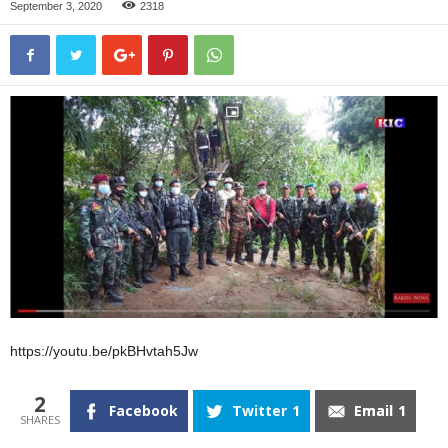
September 3, 2020
2318
https://youtu.be/pkBHvtah5Jw
2
Facebook
Twitter
1
Email
1