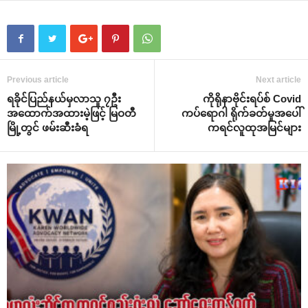
Previous article
Next article
ရခိုင်ပြည်နယ်မှလာသူ ၇ဦး
ကိုရိုနာဗိုင်းရပ်စ် Covid
အ‌ထောက်အထားမဲ့ဖြင့် မြဝတီ
ကပ်‌ရောဂါ ရိုက်ခတ်မှုအ‌ပေါ်
မြို့တွင် ဖမ်းဆီးခံရ
ကရင်လူထုအမြင်များ