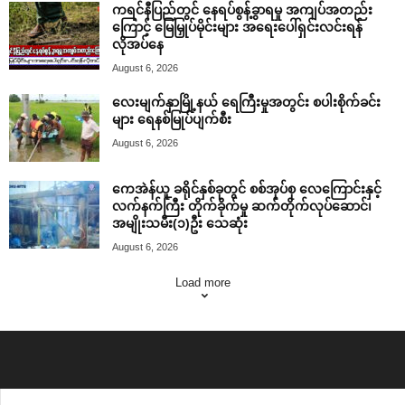
ကရင်နီပြည်တွင် နေရပ်စွန့်ခွာရမှု အကျပ်အတည်း
ကြောင့် မြေမြှုပ်မိုင်းများ အရေးပေါ်ရှင်းလင်းရန်
လိုအပ်နေ
August 6, 2026
လေးမျက်နှာမြို့နယ် ရေကြီးမှုအတွင်း စပါးစိုက်ခင်း
များ ရေနစ်မြုပ်ပျက်စီး
August 6, 2026
ကေအဲန်ယူ ခရိုင်နှစ်ခုတွင် စစ်အုပ်စု လေကြောင်းနှင့်
လက်နက်ကြီး တိုက်ခိုက်မှု ဆက်တိုက်လုပ်ဆောင်၊
အမျိုးသမီး(၁)ဦး သေဆုံး
August 6, 2026
Load more