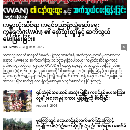
တွေ့ဆုံမေးမြန်းခန်း
ကမ္ဘာလုံးဆိုင်ရာ ကရင်စည်းရုံးလှုံ့ဆော်ရေး
ကွန်ရက်(KWAN) ၏ နော်ထူးထူးနှင့် ဆက်သွယ်
မေးမြန်းခြင်း။
-
KIC News
August 8, 2026
0
“ကော်သူးလေထဲမှာနေထိုင်နေတဲ့ ပြည်သူအားလုံးရဲ့ အသံကိုကမ္ဘာကပိုမိုကြားသိလာ
အောင် KWAN က ဆက်လက်ကြိုးစားသွားမှာဖြစ်ပါတယ်” ကမ္ဘာလုံးဆိုင်ရာ ကရင်
စည်းရုံးလှုံ့ဆော်ရေး ကွန်ရက်(KWAN) ၏ နော်ထူးထူးနှင့် ဆက်သွယ်မေးမြန်းခြင်း။
ဩဂုတ် (၈) ရက်၊ ၂၀၂၆ ခုနှစ်။ ကေအိုင်စီ ကော်သူးလေ(ကရင်ပြည်)နှင့် ကရင်လူမျိုး
များအတွက် ကမ္ဘာ့နေရာအနှံ့အပြားရှိ အရပ်ဖက် ကရင်အဖွဲ့အစည်း၊ ကရင်လူမျိုးများ
အားလုံး ချိတ်ဆက်၍ စည်းရုံးလှုံ့ဆော်မှုများလုပ်ဆောင်ရန် ပြီးခဲ့သည့်...
ရုပ်သံဖိုင်အဟောင်းအသုံးပြုပြီး ကရင်နှင့်ဗမာအကြား
လူမျိုးရေးအမုန်းစကား ဖြန့်ချိမှုကို စိစစ်ခြင်း
August 8, 2026
မူတြော်တွင် လေယာဥ်နှင့်လက်နက်ကြီးကြောင့်
အမျိုးသမီး(၁)ဦးသေဆုံးပြီး (၃) ဦး ဒဏ်ရာရ၊ နေအိမ်