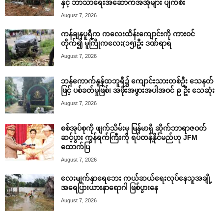
နှင့် ဘာသာရေးအဆောက်အအုံများ ပျက်စီး
August 7, 2026
ကန်ချနပူရီက ကလေးထိန်းကျောင်းကို ကားဝင်
တိုက်၍ မူကြိုကလေး(၁၅)ဦး ဒဏ်ရာရ
August 7, 2026
ဘန်ကောက်နွန်ထဘူရီ၌ ကျောင်းသားတစ်ဦး သေနတ်
ဖြင့် ပစ်ခတ်မှုဖြစ်၊ အဖိုးအဖွားအပါအဝင် ၉ ဦး သေဆုံး
August 7, 2026
စစ်အုပ်စုကို ဖျက်သိမ်းမှ မြန်မာရှိ ဆိုက်ဘာရာဇဝတ်
ဆင့်ပွား ကွန်ရက်ကြီးကို ရပ်တန့်နိုင်မည်ဟု JFM
ထောက်ပြ
August 7, 2026
လေးမျက်နှာရေဘေး ကယ်ဆယ်ရေးလုပ်နေသူအချို့
အရေပြားယားနာရောဂါ ဖြစ်ပွားနေ
August 7, 2026