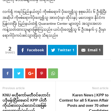
လက်ရှိ ကရင်ပြည်နယ်တွင် ကိုဗစ်‌ရောဂါ ပိုး‌တွေ့ရှိသူ စုစု‌ပေါင်း ၆ ဦးရှိပြီး
အဆိုပါ ကိုဗစ်‌ရောဂါပိုး‌တွေ့ရှိသူ အားလုံးမှာ ထိုင်းနှင့် မ‌လေးရှား နိုင်ငံက
ပြန်လာပြီး ပြည်နယ်ထဲရှိ Quarantine Center များတွင် အသွားအလာ
ကန့်သတ်ထားသူများဖြစ်ကြသည်။ ယင်းပိုး‌တွေ့ရှိသူ ၆ ဦးအနက် ၄ ဦးမှာ
‌ရောဂါပိုးကင်းစင်သွားပြီဟု သိရသည်။
2
Facebook
Twitter
1
Email
1
Previous article
Next article
KNU ဗဟို‌ကော်မတီဝင်‌ဟောင်း
Karen News | KPP to
ပဒိုမန်းငြိမ်း‌မောင် KPP ပါတီ
Contest for all 5 Karen Affair
ကိုယ်စားလှယ်‌လောင်းအဖြစ်
Posts and over 70 other
‌ရွေး‌ကောက်ပွဲဝင်မည်
Candidates