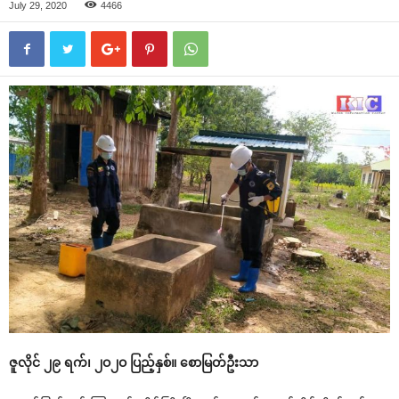
July 29, 2020
4466
ဇူလိုင် ၂၉ ရက်၊ ၂ဝ၂ဝ ပြည့်နှစ်။ ‌စောမြတ်ဦးသာ