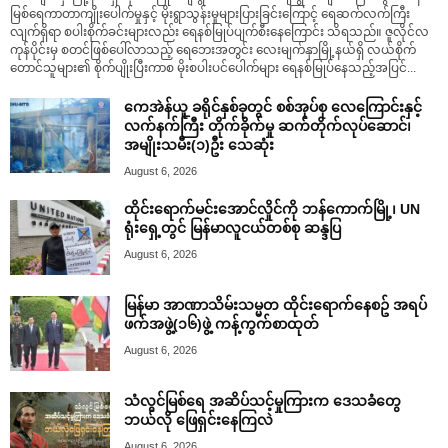
မြစ်ရေကာတာကျိုးပေါက်မှုနှင့် မိုးရွာသွန်းမှုများပြားခြင်းကြောင့် ရေဆက်လက်ကြီး
လျက်ရှိရာ စပါးစိုက်ခင်းများလည်း ရေနစ်မြုပ်ပျက်စီးနေကြောင်း သိရသည်။ ဇူလိုင်လ
ကုန်ပိုင်းမှ စတင်ဖြစ်ပေါ်လာသည့် ရေဘေးအတွင်း လေးမျက်နှာမြို့နယ်ရှိ လယ်စိုက်
တောင်သူများ၏ စိုက်ပျိုးပြီးကာစ မိုးစပါးပင်ပေါက်များ ရေနစ်မြုပ်နေသည့်အပြင်...
ကေအဲန်ယူ ခရိုင်နှစ်ခုတွင် စစ်အုပ်စု လေကြောင်းနှင့်
လက်နက်ကြီး တိုက်ခိုက်မှု ဆက်တိုက်လုပ်ဆောင်၊
အမျိုးသမီး(၁)ဦး သေဆုံး
August 6, 2026
ထိုင်းရောက်မင်းအောင်လှိုင်ကို ဘန်ကောက်မြို့၊ UN
ရုံးရှေ့တွင် မြန်မာလူငယ်တစ်စု ဆန္ဒပြ
August 6, 2026
မြန်မာ အာဏာသိမ်းသမ္မတ ထိုင်းရောက်နေစဥ် အရပ်
ဖက်အဖွဲ့(၁၆)ဖွဲ့ ကန့်ကွက်စာထုတ်
August 6, 2026
သံလွင်မြစ်ရေ အဆိပ်သင့်မှုကြားက ဒေသခံတွေ
ဘယ်လို ဖြေရှင်းနေကြလဲ
August 6, 2026