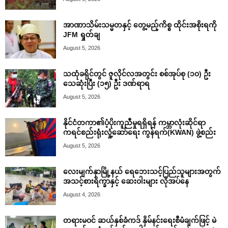
အာဏာသိမ်းသမ္မတနှင့် တွေ့မည့်ကိစ္စ ထိုင်းအစိုးရကို
JFM ရှုတ်ချ
August 5, 2026
သထုံခရိုင်တွင် ဇူလိုင်လအတွင်း စစ်အုပ်စု (၁၀) ဦး
သေဆုံးပြီး (၁၅) ဦး ဒဏ်ရာရ
August 5, 2026
နိုင်ငံတကာ၏ပံ့ပိုးကူညီမှုရရှိရန် ကမ္ဘာလုံးဆိုင်ရာ
ကရင်စည်းရုံးလှုံ့ဆော်ရေး ကွန်ရက်(KWAN) ဖွဲ့စည်း
August 5, 2026
လေးမျက်နှာမြို့နယ် ရေဘေးသင့်ပြည်သူများအတွက်
အသင့်စားရိက္ခာနှင့် ဆေးဝါးများ လိုအပ်နေ
August 4, 2026
တရားမဝင် ဆယ်နှစ်ခံကဒ် နှိမ်နင်းရေးစီမံချက်ဖြင့် မဲ