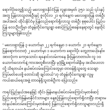
‌ရောဂါပိုး‌တွေ့ရှိသည့် မ‌လေးရှားနိုင်ငံပြန် လူနာအမှတ် ၃၅၁ သည် ၎င်းနှင့်
အတူ ပြန်လာသူတစ်ဦးနှင့် ဇူလိုင်လ ၂၁ ရက်‌နေ့က မ‌လေးရှားပြန် တစ်ဦး
အပါအဝင် ထိုင်းနိုင်ငံမှ ပြန်လည်‌ရောက်ရှိလာသူ တစ်ဦး စုစု‌ပေါင်း ပြည်ပ
ပြန် ‌လေးဦးတို့မှာ တံခွန်တိုင်‌ကျေးရွာ ‌စောင့်ကြည့်စခန်း‌နေရာတွင် ‌နေထိုင်
ကြသူများဖြစ်သည်။
“ မ‌လေးရှားပြန် ၃ ‌ယောက်မှာ ၂၂ ရက်‌နေ့မှာ ၁ ‌ယောက်၊ ၂၁ ရက်‌နေ့က
ပြန်‌ရောက်လာတဲ့ ၂ ‌ယောက်မှာ ၁ ‌ယောက်က ‌ရောဂါပိုး ‌တွေ့တာ‌ပေါ့‌နော်။
အားလုံးက ‌ကော့‌သောင်း-ရ‌နောင်းလမ်းက‌နေ ခိုးပြန်လာတာပါ။ လူ ၁ဝ
‌ယောက်‌လောက်နဲ့ ကားအတူစီးလာပြီး မုဒုံမြို့‌ရောက်ခါနီးမှ အသိ‌ပေးလာ
လို့ သိရတယ်။ နယ်စပ်လမ်း‌ကြောင်း‌တွေမှာ တာဝန်ရှိသူ‌တွေ ‌သေချာ
ကြပ်မတ်‌ပေးဖို့ ‌တောင်းဆို ချင်တယ်”ဟု တံခွန်တိုင်‌ကျေးရွာ လူမှု
ကယ်ဆယ်‌ရေးအဖွဲ့ တာဝန်ရှိသူတစ်ဦးက ‌ပြောသည်။
ကရင်ပြည်နယ်အ‌နေဖြင့် ထိုင်း-မြန်မာနယ်စပ်လမ်း‌ကြောင်းမှတစ်ဆင့်
ပြည်ပ‌ရောက်မြန်မာနိုင်ငံသားများ ‌နေ့စဉ်ပြန်လည်‌ရောက်ရှိလာပြီး တရားမ
ဝင်နယ်စပ်လမ်း‌ကြောင်းမှတစ်ဆင့် ပြန်လည်‌ရောက်ရှိလာသူများလည်းရှိ
သည်ဟု ‌ဒေသခံများထံမှ သိရသည်။