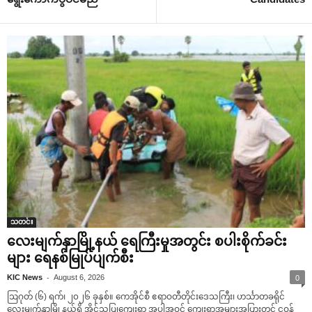
သတင်း
လေးမျက်နှာမြို့နယ် ရေကြီးမှုအတွင်း စပါးစိုက်ခင်း
များ ရေနစ်မြုပ်ပျက်စီး
-
KIC News
August 6, 2026
0
ဩဂုတ် (၆) ရက်၊ ၂၀၂၆ ခုနှစ်။ ကေအိုင်စီ ဧရာဝတီတိုင်းဒေသကြီး၊ ဟင်္သာတခရိုင်
လေးမျက်နှာမြို့နယ်ရှိ အိုင်သပြုကျေးရွာ အပါအဝင် ကျေးရွာအများအပြားတွင် ငဝန်