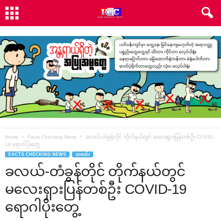
Home
Facts Checking News
ခလယ်-တံခွန်တိုင် တိုက်နယ်တွင် မ‌လေးရှားပြန်တစ်ဦး COVID-
19 ‌ရောဂါပိုး‌တွေ့
FACTS CHECKING NEWS
သတင်း
ခလယ်-တံခွန်တိုင် တိုက်နယ်တွင်
မ‌လေးရှားပြန်တစ်ဦး COVID-19
‌ရောဂါပိုး‌တွေ့