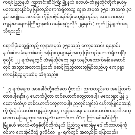
ကရင်ပြည်နယ် ကြာအင်းဆိပ်ကြီးမြို့နယ် ခလယ်-တံခွန်တိုင်တိုက်နယ်မှ
မ‌လေးရှားနိုင်ငံမှ ပြန်လည်‌ရောက်ရှိလာသူ လူနာ အမှတ် ၃၅၁၊ အသက် ၃၁
နှစ် အမျိုးသားတစ်ဦး ကိုရိုနာဗိုင်းရပ်စ်ပိုး‌တွေ့ရှိသည်ဟု အားကစားနှင့်
ကျန်းမာ‌ရေးဝန်ကြီးဌာန၏ ယမန်‌နေ့(ဇူလိုင် ၂၉ရက် ) ထုတ်ပြန်ချက်အရ
သိရသည်။
‌ရောဂါပိုး‌တွေ့ရှိသည့် လူနာအမှတ် ၃၅၁သည် ‌ကော့‌သောင်း-ရ‌နောင်း
နယ်စပ်လမ်းမှတစ်ဆင့် အခြားသူများနှင့်အတူ ပြန်လည်‌ရောက်ရှိလာပြီး
ဇူလိုင် ၂၂ ရက်‌နေ့တွင် တံခွန်တိုင်‌ကျေးရွာ သနင့်ပ‌ထောက်ခန်းမ‌ဆောင်
တွင် အသွားအလာကန့်သတ် ‌စောင့်ကြည့်ထားသူဖြစ်သည်ဟု ‌ကျေးရွာ
တာဝန်ရှိသူများထံမှ သိရသည်။
“ ၂၇ ရက်‌နေ့က အာ‌ခေါင်တို့ဖတ်‌တွေ ပို့တယ်။ ညကတည်းက အ‌ဖြေထွက်
တာ‌ပေါ့‌နော်။ ၄ ‌ယောက်ပို့တာ တစ်‌ယောက်‌တွေ့တာ‌ပေါ့။ မ‌လေးရှားပြန် ၃
‌ယောက်ထဲမှာ တစ်‌ယောက်‌တွေ့တာ‌ပေါ့။ ညတွင်းချင်းပဲ ‌မော်လမြိုင်‌ဆေးရုံ
ကို ပို့လိုက်တယ်။ ကျန်တဲ့လူ‌တွေ ကျန်းမာ‌ရေး ‌ကောင်းတယ်။ ‌ရောဂါလက္
ခာဏာ မပြ‌နေဘူး။ အကုန်လုံး ‌ကောင်းတယ်”ဟု ကြာအင်းဆိပ်ကြီး
မြို့နယ် ခလယ်-တံခွန်တိုင်တိုက်နယ် ပြည်သူ့ ‌ဆေးရုံမှ ‌ဒေါက်တာဟန်ကို
ဝင်းက ‌ကေအိုင်စီသို့ ဇူလိုင်လ ၂၉ ရက်တွင် အတည်ပြု‌ပြောသည်။