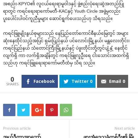
အစည်း-KPYO၏ လူငယ်‌ရေးရာမူဝါဒနှင့် ဖွဲ့စည်းပုံ‌ရေးဆွဲအတည်ပြု
ရာတွင် ကရင်‌ရေးရာ‌ကော်မတီ-KACနှင့် Youth Circle အဖွဲ့မှလည်း
ပူး‌ပေါင်းပါဝင်ကူညီမှုများ ‌ဆောင်ရွက်‌ပေးသည်ဟု သိရသည်။
ကရင်ဖြူမျိုးနွယ်စုများသည် ‌နေပြည်‌တော်‌ကောင်စီနယ်‌မြေတွင် အများ
ဆုံး‌နေထိုင်သည့်အပြင် ရှမ်းပြည်နယ် ပင်‌လောင်းမြို့နယ်၊ မန္တ‌လေးတိုင်း၊
ကရင်ပြည်နယ် သံ‌တောင်ကြီးမြို့နယ်နှင့် ပဲခူးတိုင်းတို့တွင်ပျံ့နှံ့ ‌နေထိုင်
လျက်ရှိ ကာ လက်ရှိအချိန်တွင် ကရင်ဖြူလူဦး‌ရေ ငါး‌သောင်းအထက်ရှိ
သည်ဟု ကရင်ဖြူ‌ရေးရာ‌ကော်မတီထံမှ သိရ သည်။
0
Facebook
Twitter
0
Email
0
Previous article
Next article
အယ်ဒီတာ့အာ‌ဘော်
ဖားအံ‌ဒေသခံတစ်ဦး၏ မြို့