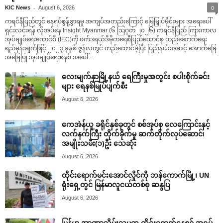
-
KIC News
August 6, 2026
0
ကရင်နီပြည်တွင် နေရပ်စွန့်ခွာရမှု အကျပ်အတည်းကြောင့် မြေမြှုပ်မိုင်းများ အရေးပေါ်
ရှင်းလင်းရန် လိုအပ်နေ Insight Myanmar (၆ ဩဂုတ် ၂၀၂၆) ကရင်နီပြည် ကြားကာလ
အုပ်ချုပ်ရေးကောင်စီ (IEC)ကို ဖက်ဒရယ်ဒီမိုကရေစီပြည်ထောင်စု တည်ဆောက်ရေး
ရည်မှန်းချက်ဖြင့် ၂၀၂၃ ခုနှစ် ဇွန်လတွင် တည်ထောင်ခဲ့ပြီး ပြည်နယ်အဆင့် အောက်ခြေ
အခြေပြု အုပ်ချုပ်ရေးစနစ် အပေါ်...
လေးမျက်နှာမြို့နယ် ရေကြီးမှုအတွင်း စပါးစိုက်ခင်း
များ ရေနစ်မြုပ်ပျက်စီး
August 6, 2026
ကေအဲန်ယူ ခရိုင်နှစ်ခုတွင် စစ်အုပ်စု လေကြောင်းနှင့်
လက်နက်ကြီး တိုက်ခိုက်မှု ဆက်တိုက်လုပ်ဆောင်၊
အမျိုးသမီး(၁)ဦး သေဆုံး
August 6, 2026
ထိုင်းရောက်မင်းအောင်လှိုင်ကို ဘန်ကောက်မြို့၊ UN
ရုံးရှေ့တွင် မြန်မာလူငယ်တစ်စု ဆန္ဒပြ
August 6, 2026
မြန်မာ အာဏာသိမ်းသမ္မတ ထိုင်းရောက်နေစဥ် အရပ်