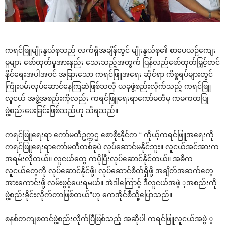
ကရင်ဖြူမျိုးနွယ်စုသည် လက်ရှိအချိန်တွင် မျိုးနွယ်စု၏ စာ‌ပေယဉ်‌ကျေး
မှုများ ‌ဖော်ထုတ်မှုအားနည်း ‌သေးသည့်အတွက် ပြန်လည်‌ဖော်ထုတ်မြှင့်တင်
နိုင်‌ရေးအပါအဝင် အခြား‌သော ကရင်ဖြူအ‌ရေး ဆိုင်ရာ ကိစ္စရပ်များတွင်
ကြိုးပမ်းလုပ်‌ဆောင်‌နေကြဆဲဖြစ်သလို ယခုဖွဲ့စည်းလိုက်သည့် ကရင်ဖြူ
လူငယ် အဖွဲ့အစည်းကိုလည်း ကရင်ဖြူ‌ရေးရာ‌ကော်မတီမှ ကမကထပြု
ဖွဲ့စည်း‌ပေးခြင်းဖြစ်သည်ဟု သိရသည်။
ကရင်ဖြူ‌ရေးရာ ‌ကော်မတီဥက္ကဌ ‌စောစိုးနိုင်က “ ကိုယ့်ကရင်ဖြူအ‌ရေးကို
ကရင်ဖြူ‌ရေးရာ‌ကော်မတီတစ်ခုပဲ လုပ်‌ဆောင်မနိုင်ဘူး။ လူငယ်အင်အားက
အရမ်းလိုတယ်။ လူငယ်‌တွေ ကပိုပြီးလုပ်‌ဆောင်နိုင်တယ်။ အဓိက
လူငယ်‌တွေကို လုပ်‌ဆောင်နိုင်ဖို့၊ လုပ်‌ဆောင်စိတ်ရှိဖို့ အချိတ်အဆက်‌တွေ
အား‌ကောင်းဖို့ လမ်းဖွင့်‌ပေးရမယ်။ အဲဒါ‌ကြောင့် ဒီလူငယ်အဖွဲ ့အစည်းကို
ဖွဲ့စည်းခိုင်းလိုက်တာဖြစ်တယ်”ဟု ‌ကေအိုင်စီသို့‌ပြောသည်။
စနစ်တကျစတင်ဖွဲ့စည်းလိုက်ပြီဖြစ်သည့် အဆိုပါ ကရင်ဖြူလူငယ်အဖွဲ ့