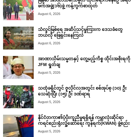
ဖက်အဖွဲ့(၁၆)ဖွဲ့ ကန့်ကွက်စာထုတ်
August 6, 2026
သံလွင်မြစ်ရေ အဆိပ်သင့်မှုကြားက ဒေသခံတွေ
ဘယ်လို ဖြေရှင်းနေကြလဲ
August 6, 2026
အာဏာသိမ်းသမ္မတနှင့် တွေ့မည့်ကိစ္စ ထိုင်းအစိုးရကို
JFM ရှုတ်ချ
August 5, 2026
သထုံခရိုင်တွင် ဇူလိုင်လအတွင်း စစ်အုပ်စု (၁၀) ဦး
သေဆုံးပြီး (၁၅) ဦး ဒဏ်ရာရ
August 5, 2026
နိုင်ငံတကာ၏ပံ့ပိုးကူညီမှုရရှိရန် ကမ္ဘာလုံးဆိုင်ရာ
ကရင်စည်းရုံးလှုံ့ဆော်ရေး ကွန်ရက်(KWAN) ဖွဲ့စည်း
August 5, 2026