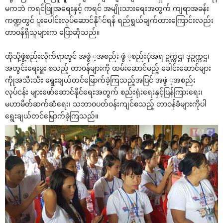
မကဘဲ ကရင်ဖြူအ‌ရေးနှင့် ကရင် အမျိုးသား‌ရေးအတွက် ကျရာအခန်း
ကဏ္ဍတွင် ပူး‌ပေါင်းလုပ်‌ဆောင်နို်င်ရန် ရည်ရွယ်ချက်ထား‌ကြောင်းလည်း
တာဝန်ရှိသူများက ‌ပြောဆိုသည်။
ထိုသို့ဖွဲ့စည်းလိုက်ရာတွင် အဖွဲ ့အစည်း ဖွဲ ့စည်းပုံအရ ဥက္ကဌ၊ ဒုဥက္ကဌ၊
အတွင်း‌ရေးမှူး စသည့် တာဝန်များကို ထမ်း‌ဆောင်မည့် ‌ခေါင်း‌ဆောင်များ
ကိုုအသီးသီး ‌ရွေးချယ်တင်‌မြောက်ခဲ့ကြသည့်အပြင် အဖွဲ ့အစည်း
လုပ်ငန်း များ‌ဖော်‌ဆောင်နိုင်‌ရေးအတွက် စည်းရုံး‌ရေးနှင့်ပြန်ကြား‌ရေး၊
မဟာမိတ်ဆက်ဆံ‌ရေး၊ သဘာဝပတ်ဝန်းကျင်စသည့် တာဝန်ခံများကိုပါ
‌ရွေးချယ်တင်‌မြောက်ခဲ့ကြသည်။