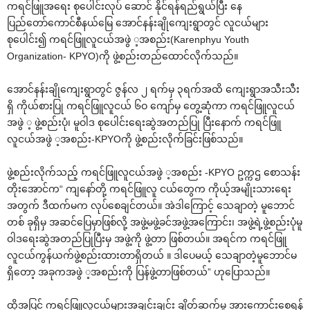
ကရင်ဖြူအ‌ရေး စု‌ပေါင်းလုပ် ‌ဆောင် နိုင်ရန်ရည်ရွယ်ပြီး ‌နေ
ပြည်‌တော်‌ကောင်စီနယ်‌မြေ ‌အောင်နန်းချို‌ကျေးရွာတွင် လူငယ်များ
စု‌ပေါင်း၍ ကရင်ဖြူလူငယ်အဖွဲ ့အစည်း(Karenphyu Youth
Organization- KPYO)ကို ဖွဲ့စည်းတည်‌ထောင်လိုက်သည်။
‌အောင်နန်းချို‌ကျေးရွာတွင် ဇွန်လ ၂ ရက်မှ ၃ရက်အထိ ‌ကျေးရွာအသီးသီး
ရှိ ကိုယ်စားပြု ကရင်ဖြူလူငယ် ၆ဝ ‌ကျော်မှ ‌တွေ့ဆုံကာ ကရင်ဖြူလူငယ်
အဖွဲ ့ ဖွဲ့စည်းပုံ၊ မူဝါဒ စု‌ပေါင်း‌ရေးဆွဲအတည်ပြု ပြီး‌နောက် ကရင်ဖြူ
လူငယ်အဖွဲ ့အစည်း-KPYOကို ဖွဲ့စည်းလိုက်ခြင်းဖြစ်သည်။
ဖွဲ့စည်းလိုက်သည့် ကရင်ဖြူလူငယ်အဖွဲ ့အစည်း -KPYO ဥက္ကဌ ‌စောသန်း
တိုး‌အောင်က“ ကျ‌နော်တို့ ကရင်ဖြူလူ ငယ်‌တွေက ကိုယ့်အမျိုးသား‌ရေး
အတွက် ဒီထက်မက လုပ်‌စေချင်တယ်။ အဲဒါ‌ကြောင့် ‌သေချာတဲ့ မူ‌ဘောင်
တစ် ခုရှိမှ အဆင်‌ပြေမှာဖြစ်လို့ အဖွဲ့မဖွဲ့ခင်အဖွဲ့အ‌ကြောင်း၊ အဖွဲ့ရဲ့ဖွဲ့စည်းပုံမူ
ဝါဒ‌ရေးဆွဲအတည်ပြုပြီးမှ အဖွဲ့ကို ဖွဲ့တာ ဖြစ်တယ်။ အရင်က ကရင်ဖြူ
လူငယ်ကွန်ယက်ဖွဲ့စည်းထားတာရှိတယ် ။ ဒါ‌ပေမယ့် ‌သေချာတဲ့မူ‌ဘောင်မ
ရှိ‌တော့ အခုကအဖွဲ ့အစည်းကို ပြန်ဖွဲ့တာဖြစ်တယ်” ဟု‌ပြောသည်။
ထို့အပြင် ကရင်ဖြူလူငယ်များအချင်းချင်း ချိတ်ဆက်မှု အား‌ကောင်း‌စေရန်