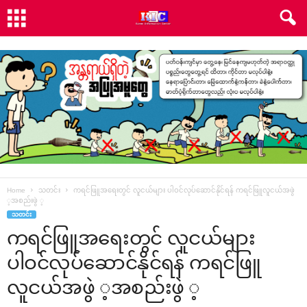
Home
သတင်း
ကရင်ဖြူအ‌ရေးတွင် လူငယ်များ ပါဝင်လုပ်‌ဆောင်နိုင်ရန် ကရင်ဖြူလူငယ်အဖွဲ
့အစည်းဖွဲ ့
သတင်း
ကရင်ဖြူအ‌ရေးတွင် လူငယ်များ
ပါဝင်လုပ်‌ဆောင်နိုင်ရန် ကရင်ဖြူ
လူငယ်အဖွဲ ့အစည်းဖွဲ ့