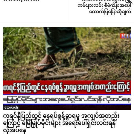
ကမ်းနားလမ်း စီမံကိန်းအ‌ပေါ်
‌ထောက်ပြ‌ပြောဆိုချက်
ဆောင်းပါး
ကရင်နီပြည်တွင် နေရပ်စွန့်ခွာရမှု အကျပ်အတည်း
ကြောင့် မြေမြှုပ်မိုင်းများ အရေးပေါ်ရှင်းလင်းရန်
လိုအပ်နေ