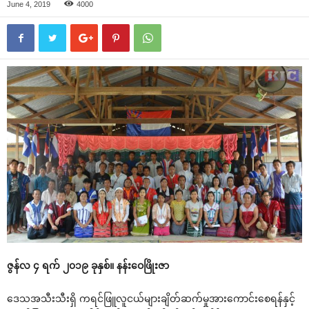
June 4, 2019
4000
ဇွန်လ ၄ ရက် ၂၀၁၉ ခုနှစ်။ နန်း‌ဝေဖြိုးဇာ
‌ဒေသအသီးသီးရှိ ကရင်ဖြူလူငယ်များချိတ်ဆက်မှုအား‌ကောင်း‌စေရန်နှင့်