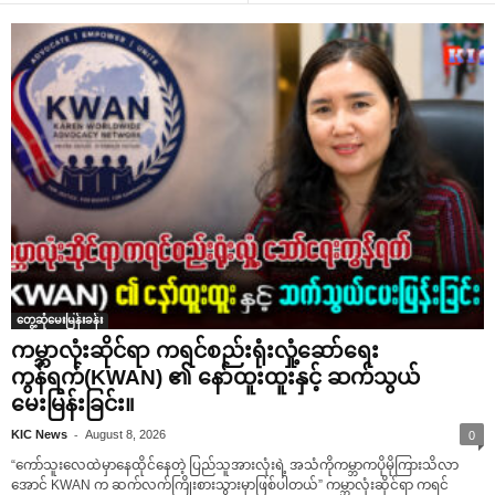
တွေ့ဆုံမေးမြန်းခန်း
ကမ္ဘာလုံးဆိုင်ရာ ကရင်စည်းရုံးလှုံ့ဆော်ရေး
ကွန်ရက်(KWAN) ၏ နော်ထူးထူးနှင့် ဆက်သွယ်
မေးမြန်းခြင်း။
-
KIC News
August 8, 2026
0
“ကော်သူးလေထဲမှာနေထိုင်နေတဲ့ ပြည်သူအားလုံးရဲ့ အသံကိုကမ္ဘာကပိုမိုကြားသိလာ
အောင် KWAN က ဆက်လက်ကြိုးစားသွားမှာဖြစ်ပါတယ်” ကမ္ဘာလုံးဆိုင်ရာ ကရင်