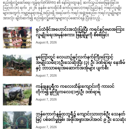
စည်းရုံးလှုံ့ဆော်ရေး ကွန်ရက်(KWAN) ၏ နော်ထူးထူးနှင့် ဆက်သွယ်မေးမြန်းခြင်း။
ဩဂုတ် (၈) ရက်၊ ၂၀၂၆ ခုနှစ်။ ကေအိုင်စီ ကော်သူးလေ(ကရင်ပြည်)နှင့် ကရင်လူမျိုး
များအတွက် ကမ္ဘာ့နေရာအနှံ့အပြားရှိ အရပ်ဖက် ကရင်အဖွဲ့အစည်း၊ ကရင်လူမျိုးများ
အားလုံး ချိတ်ဆက်၍ စည်းရုံးလှုံ့ဆော်မှုများလုပ်ဆောင်ရန် ပြီးခဲ့သည့်...
ရုပ်သံဖိုင်အဟောင်းအသုံးပြုပြီး ကရင်နှင့်ဗမာအကြား
လူမျိုးရေးအမုန်းစကား ဖြန့်ချိမှုကို စိစစ်ခြင်း
August 8, 2026
မူတြော်တွင် လေယာဥ်နှင့်လက်နက်ကြီးကြောင့်
အမျိုးသမီး(၁)ဦးသေဆုံးပြီး (၃) ဦး ဒဏ်ရာရ၊ နေအိမ်
နှင့် ဘာသာရေးအဆောက်အအုံများ ပျက်စီး
August 7, 2026
ကန်ချနပူရီက ကလေးထိန်းကျောင်းကို ကားဝင်
တိုက်၍ မူကြိုကလေး(၁၅)ဦး ဒဏ်ရာရ
August 7, 2026
ဘန်ကောက်နွန်ထဘူရီ၌ ကျောင်းသားတစ်ဦး သေနတ်
ဖြင့် ပစ်ခတ်မှုဖြစ်၊ အဖိုးအဖွားအပါအဝင် ၉ ဦး သေဆုံး
August 7, 2026