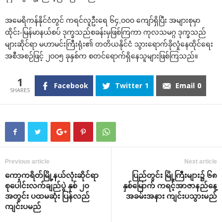
အ‌မေရိကန်နိုင်ငံတွင် ကရင်လူဦး‌ရေ ၆၄,ဝဝဝ ‌ကျော်ရှိပြီး အများစုမှာ
ထိုင်း-မြန်မာနယ်စပ် ဒုက္ခသည်စခန်းမှဖြစ်ကြကာ ကုလသမဂ္ဂ ဒုက္ခသည်
များဆိုင်ရာ မဟာမင်းကြီးရုံး၏ တတိယနိုင်ငံ သွား‌ရောက်ခိုလှုံ‌နေထိုင်‌ရေး
အစီအစဉ်ဖြင့် ၂ဝဝ၅ ခုနှစ်က စတင်‌ရောက်ရှိ‌နေသူများဖြစ်ကြသည်။
1
Facebook
Twitter
1
Email
0
Previous article
Next article
‌ကော့ကရိတ်မြို့နယ်လုံးဆိုင်ရာ
ပြည်တွင်း မြို့ကြီးများ၌ ၆၈
စု‌ပေါင်းလက်ချည်ပွဲ နှစ် ၂ဝ
နှစ်‌မြောက် ကရင့်အာဇာနည်‌နေ့
အတွင်း ပထမဆုံး ပြန်လည်
အခမ်းအနား ကျင်းပသွားမည်
ကျင်းပမည်