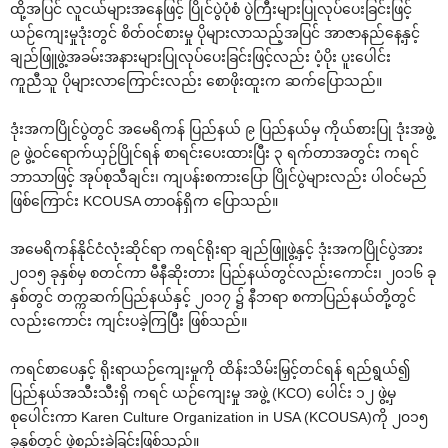
ထို့အပြင် လူငယ်များအ‌နေဖြင့် ပြိုင်ပွဲပုံစံ ပွဲကြီးများပြုလုပ်‌ပေးခြင်းဖြင့်
ယဉ်‌ကျေးမှုဒုံးတွင် စိတ်ဝင်စားမှု ပိုများလာသည့်အပြင် အာဇာနည်‌နေ့နှင့်
ချည်ဖြူဖွဲ့အခမ်းအနားများပြုလုပ်‌ပေးခြင်းဖြင့်လည်း ပံ့ပိုး ပူး‌ပေါင်း
ကူညီသူ ပိုများလာ‌ကြောင်းလည်း ‌စောဖိုးထူးက ဆက်‌ပြောသည်။
ဒုံးအကပြိုင်ပွဲတွင် အ‌မေရိကန် ပြည်နယ် ၉ ပြည်နယ်မှ ကိုယ်စားပြု ဒုံးအဖွဲ့
၉ ဖွဲ့ဝင်‌ရောက်ယှဉ်ပြိုင်ရန် စာရင်း‌ပေးထားပြီး ၃ ရက်တာအတွင်း ကရင်
ဘာသာဖြင့် အုပ်စုသီချင်း၊ ကျပန်းစကား‌ပြော ပြိုင်ပွဲများလည်း ပါဝင်မည်
ဖြစ်‌ကြောင်း KCOUSA တာဝန်ရှိက ‌ပြောသည်။
အ‌မေရိကန်နိုင်ငံလုံးဆိုင်ရာ ကရင်ရိုးရာ ချည်ဖြူဖွဲ့နှင့် ဒုံးအကပြိုင်ပွဲအား
၂၀၁၅ ခုနှစ်မှ စတင်ကာ မီနီဆိုးတား ပြည်နယ်တွင်လည်း‌ကောင်း၊ ၂၀၁၆ ခု
နှစ်တွင် တက္ကဆက်ပြည်နယ်နှင့် ၂၀၁၇ ၌ နီဘရာ စကာပြည်နယ်တို့တွင်
လည်း‌ကောင်း ကျင်းပခဲ့ကြပြီး ဖြစ်သည်။
ကရင်စာ‌ပေနှင့် ရိုးရာယဉ်‌ကျေးမှုကို ထိန်းသိမ်းမြှင့်တင်ရန် ရည်ရွယ်၍
ပြည်နယ်အသီးသီးရှိ ကရင် ယဉ်‌ကျေးမှု အဖွဲ့ (KCO) ‌ပေါင်း ၁၂ ဖွဲ့မှ
စု‌ပေါင်းကာ Karen Culture Organization in USA (KCOUSA)ကို ၂၀၁၅
ခုနှစ်တွင် ဖွဲ့စည်းခဲ့ခြင်းဖြစ်သည်။