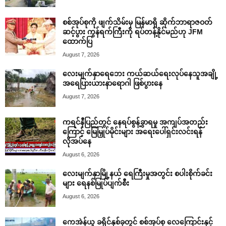
စစ်အုပ်စုကို ဖျက်သိမ်းမှ မြန်မာရှိ ဆိုက်ဘာရာဇဝတ်
ဆင့်ပွား ကွန်ရက်ကြီးကို ရပ်တန့်နိုင်မည်ဟု JFM
ထောက်ပြ
August 7, 2026
လေးမျက်နှာရေဘေး ကယ်ဆယ်ရေးလုပ်နေသူအချို့
အရေပြားယားနာရောဂါ ဖြစ်ပွားနေ
August 7, 2026
ကရင်နီပြည်တွင် နေရပ်စွန့်ခွာရမှု အကျပ်အတည်း
ကြောင့် မြေမြှုပ်မိုင်းများ အရေးပေါ်ရှင်းလင်းရန်
လိုအပ်နေ
August 6, 2026
လေးမျက်နှာမြို့နယ် ရေကြီးမှုအတွင်း စပါးစိုက်ခင်း
များ ရေနစ်မြုပ်ပျက်စီး
August 6, 2026
ကေအဲန်ယူ ခရိုင်နှစ်ခုတွင် စစ်အုပ်စု လေကြောင်းနှင့်