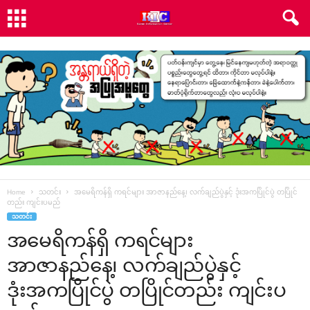
Home
သတင်း
အ‌မေရိကန်ရှိ ကရင်များ အာဇာနည်‌နေ့၊ လက်ချည်ပွဲနှင့် ဒုံးအကပြိုင်ပွဲ တပြိုင်
တည်း ကျင်းပမည်
သတင်း
အ‌မေရိကန်ရှိ ကရင်များ
အာဇာနည်‌နေ့၊ လက်ချည်ပွဲနှင့်
ဒုံးအကပြိုင်ပွဲ တပြိုင်တည်း ကျင်းပ