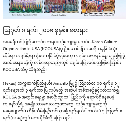
ဩဂုတ် ၈ ရက်၊ ၂၀၁၈ ခုနှစ်။ ‌စောရှား
အ‌မေရိကန် ပြည်‌ထောင်စု ကရင်ယဉ်‌ကျေးမှုအသင်း -Karen Culture
Organization in USA (KCOUSA)မှ ဦး‌ဆောင်၍ အ‌မေရိကန်နိုင်ငံလုံး
ဆိုင်ရာ ကရင်ရိုးရာ ဒုံးအကပြိုင်ပွဲနှင့်အတူ ကရင်အာဇာနည်‌နေ့၊ ချည်ဖြူဖွဲ့
အခမ်းအနားတို့ကို တစ်‌နေရာတည်းတွင် ကျင်းပပြုလုပ်မည်ဖြစ်‌ကြောင်း
KCOUSA ထံမှ သိရသည်။
(Texas) တက္ကဆက်ပြည်နယ်၊ Amarillo မြို့၌ ဩဂုတ်လ ၁ဝ ရက်မှ ၁၂
ရက်‌နေ့အထိ ၃ ရက်တာ ပြုလုပ်မည့် အဆိုပါ အစီအစဉ်နှင့်ပတ်သက်၍
KOUSA ဒု-အတွင်း‌ရေးမှူး ‌စောဖိုးထူးက ̏ ပြည်ပကို ‌ရောက်ရှိ‌နေ‌ပေမဲ့
ကျ‌နော်တို့ရဲ့ အမျိုးသား‌ရေးလက္ခဏာ‌တွေ၊ ယဉ်‌ကျေးမှု‌တွေကို
မ‌မေ့‌ပျောက်ပဲ ထိန်းသိမ်းမြှင့်တင်သွားဖို့ ရည်ရွယ်ပါတယ်။˝ဟု ဩဂုတ် ၈
ရက်(ယ‌နေ့)တွင် ‌ကေအိုင်စီသို့ ‌ပြောသည်။