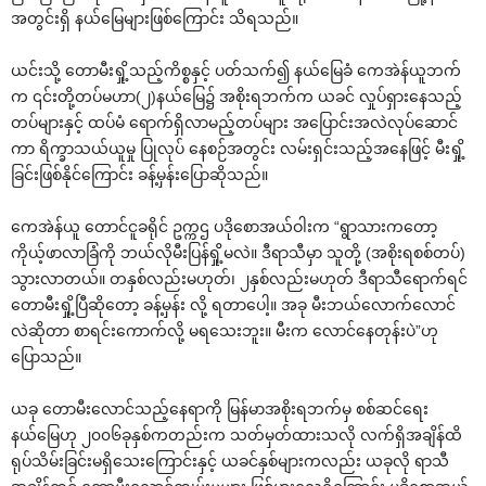
အတွင်းရှိ နယ်‌မြေများဖြစ်‌ကြောင်း သိရသည်။
ယင်းသို့ ‌တောမီးရှို့သည့်ကိစ္စနှင့် ပတ်သက်၍ နယ်‌မြေခံ ‌ကေအဲန်ယူဘက်
က ၎င်းတို့တပ်မဟာ(၂)နယ်‌မြေ၌ အစိုးရဘက်က ယခင် လှုပ်ရှား‌နေသည့်
တပ်များနှင့် ထပ်မံ ‌ရောက်ရှိလာမည့်တပ်များ အ‌ပြောင်းအလဲလုပ်‌ဆောင်
ကာ ရိက္ခာသယ်ယူမှု ပြုလုပ် ‌နေစဉ်အတွင်း လမ်းရှင်းသည့်အ‌နေဖြင့် မီးရှို့
ခြင်းဖြစ်နိုင်‌ကြောင်း ခန့်မှန်း‌ပြောဆိုသည်။
‌ကေအဲန်ယူ ‌တောင်ငူခရိုင် ဥက္ကဌ ပဒို‌စောအယ်ဝါးက “ရွာသားက‌တော့
ကိုယ့်ဖာလာခြံကို ဘယ်လိုမီးပြန်ရှို့မလဲ။ ဒီရာသီမှာ သူတို့ (အစိုးရစစ်တပ်)
သွားလာတယ်။ တနှစ်လည်းမဟုတ်၊ ၂နှစ်လည်းမဟုတ် ဒီရာသီ‌ရောက်ရင်
‌တောမီးရှို့ပြီဆို‌တော့ ခန့်မှန်း လို့ ရတာ‌ပေါ့။ အခု မီးဘယ်‌လောက်‌လောင်
လဲဆိုတာ စာရင်း‌ကောက်လို့ မရ‌သေးဘူး။ မီးက ‌လောင်‌နေတုန်းပဲ”ဟု
‌ပြောသည်။
ယခု ‌တောမီး‌လောင်သည့်‌နေရာကို မြန်မာအစိုးရဘက်မှ စစ်ဆင်‌ရေး
နယ်‌မြေဟု ၂၀၀၆ခုနှစ်ကတည်းက သတ်မှတ်ထားသလို လက်ရှိအချိန်ထိ
ရုပ်သိမ်းခြင်းမရှိ‌သေး‌ကြောင်းနှင့် ယခင်နှစ်များကလည်း ယခုလို ရာသီ