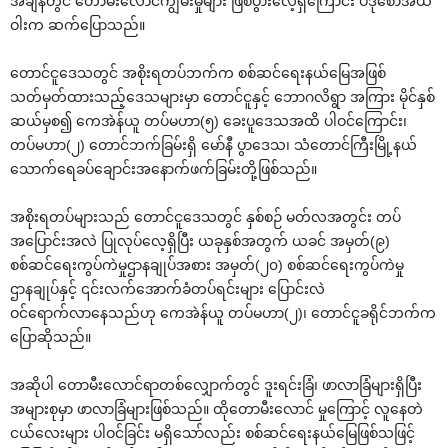
အချိန်တွင် ‌တောမီး‌လောင်ကျွမ်းမှုများ ဖြစ်ပွား‌လေ့ရှိ‌ကြောင်း ပဒို‌စောအယ်
ဝါးက ဆက်‌ပြောသည်။
‌တောင်ငူ‌ဒေသတွင် အစိုးရတပ်ဘက်က စစ်ဆင်‌ရေးနယ်‌မြေအဖြစ်
သတ်မှတ်ထားသည့်‌ဒေသများမှာ ‌တောင်ငူနှင့် ‌ဘောဂလိရွာ အကြား မိုင်နှစ်
ဆယ်မှစ၍ ‌ကေအဲန်ယူ တပ်မဟာ(၅) ‌ခေးပူ‌ဒေသအထိ ပါဝင်‌ကြောင်း၊
တပ်မဟာ(၂) ‌တောင်ဘက်ခြမ်းရှိ ‌မော်နီ ပွာ‌ဒေသ၊ သံ‌တောင်ကြီးမြို့နယ်
‌သောက်‌ရေခပ်‌ချောင်းအ‌နောက်ဖက်ခြမ်းတို့ဖြစ်သည်။
အစိုးရတပ်များသည် ‌တောင်ငူ‌ဒေသတွင် နှစ်စဉ် မတ်လအတွင်း တပ်
အ‌ပြောင်းအလဲ ပြုလုပ်‌လေ့ရှိပြီး ယခုနှစ်အတွက် ယခင် အမှတ်(၉)
စစ်ဆင်‌ရေးကွပ်ကဲမှုဌာနချုပ်အစား အမှတ်(၂၀) စစ်ဆင်‌ရေးကွပ်ကဲမှု
ဌာနချုပ်နှင့် ၎င်းလက်‌အောက်ခံတပ်ရင်းများ ‌ပြောင်းလဲ
ဝင်‌ရောက်လာ‌နေသည်ဟု ‌ကေအဲန်ယူ တပ်မဟာ(၂)၊ ‌တောင်ငူခရိုင်ဘက်က
‌ပြောဆိုသည်။
အဆိုပါ ‌တောမီး‌လောင်ရာတစ်‌လျှောက်တွင် ဒူးရင်းခြံ၊ ဖာလာခြံများရှိပြီး
အများစုမှာ ဖာလာခြံများဖြစ်သည်။ ထို‌တောမီး‌လောင် မှု‌ကြောင့် လူ‌နေတဲ
ငယ်‌လေးများ ပါဝင်ခြင်း မရှိ‌သော်လည်း စစ်ဆင်‌ရေးနယ်‌မြေဖြစ်သဖြင့်