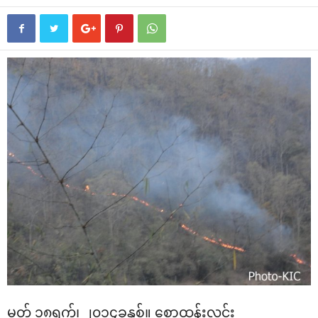
မတ် ၁၈ရက်၊ ၂၀၁၄ခုနှစ်။ ‌စောထွန်းလင်း