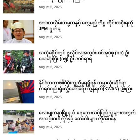
August 6, 2026
အာဏာသိမ်းသမ္မတနှင့် တွေ့မည့်ကိစ္စ ထိုင်းအစိုးရကို
JFM ရှုတ်ချ
August 5, 2026
သထုံခရိုင်တွင် ဇူလိုင်လအတွင်း စစ်အုပ်စု (၁၀) ဦး
သေဆုံးပြီး (၁၅) ဦး ဒဏ်ရာရ
August 5, 2026
နိုင်ငံတကာ၏ပံ့ပိုးကူညီမှုရရှိရန် ကမ္ဘာလုံးဆိုင်ရာ
ကရင်စည်းရုံးလှုံ့ဆော်ရေး ကွန်ရက်(KWAN) ဖွဲ့စည်း
August 5, 2026
လေးမျက်နှာမြို့နယ် ရေဘေးသင့်ပြည်သူများအတွက်
အသင့်စားရိက္ခာနှင့် ဆေးဝါးများ လိုအပ်နေ
August 4, 2026