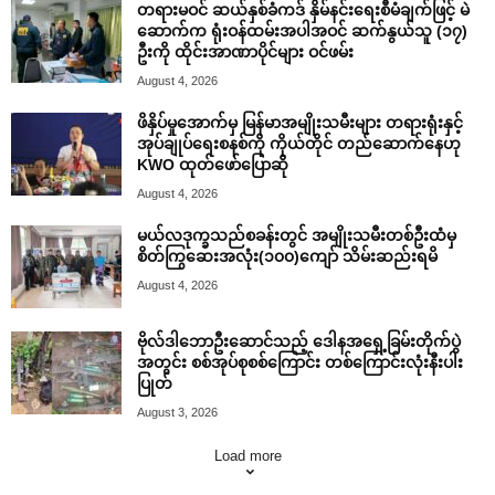
တရားမဝင် ဆယ်နှစ်ခံကဒ် နှိမ်နင်းရေးစီမံချက်ဖြင့် မဲ
ဆောက်က ရုံးဝန်ထမ်းအပါအဝင် ဆက်နွယ်သူ (၁၇)
ဦးကို ထိုင်းအာဏာပိုင်များ ဝင်ဖမ်း
August 4, 2026
ဖိနှိပ်မှုအောက်မှ မြန်မာအမျိုးသမီးများ တရားရုံးနှင့်
အုပ်ချုပ်ရေးစနစ်ကို ကိုယ်တိုင် တည်ဆောက်နေဟု
KWO ထုတ်ဖော်ပြောဆို
August 4, 2026
မယ်လဒုက္ခသည်စခန်းတွင် အမျိုးသမီးတစ်ဦးထံမှ
စိတ်ကြွဆေးအလုံး(၁၀၀)ကျော် သိမ်းဆည်းရမိ
August 4, 2026
ဗိုလ်ဒါဘောဦးဆောင်သည့် ဒေါနအရှေ့ခြမ်းတိုက်ပွဲ
အတွင်း စစ်အုပ်စုစစ်ကြောင်း တစ်ကြောင်းလုံးနီးပါး
ပြုတ်
August 3, 2026
Load more