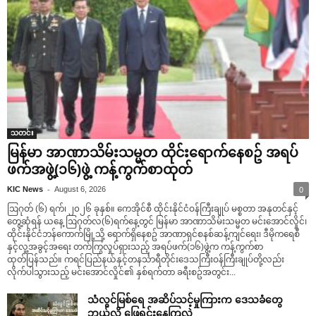
သတင်း
မြန်မာ အာဏာသိမ်းသမ္မတ ထိုင်းရောက်နေစဥ် အရပ်
ဖက်အဖွဲ့(၁၆)ဖွဲ့ ကန့်ကွက်စာထုတ်
-
KIC News
August 6, 2026
0
ဩဂုတ် (၆) ရက်၊ ၂၀၂၆ ခုနှစ်။ ကေအိုင်စီ ထိုင်းနိုင်ငံဝန်ကြီးချုပ် မစ္စတာ အနုတင်နှင့်
တွေ့ဆုံရန် ယနေ့ ဩဂုတ်လ(၆)ရက်နေ့တွင် မြန်မာ အာဏာသိမ်းသမ္မတ မင်းအောင်လှိုင်၊
ထိုင်းနိုင်ငံဘန်ကောက်မြို့သို့ ရောက်ရှိနေစဥ် အာဏာရှင်စနစ်ဆန့်ကျင်ရေး၊ ဒီမိုကရေစီ
နှင့်လူ့အခွင့်အရေး တက်ကြွလှုပ်ရှားသည့် အရပ်ဖက်(၁၆)ဖွဲ့က ကန့်ကွက်စာ
ထုတ်ပြန်သည်။ ကရင်ပြည်နယ်နှင့်တနင်္သာရီတိုင်းဒေသကြီးဝန်ကြီးချုပ်တို့လည်း
လိုက်ပါသွားသည့် မင်းအောင်လှိုင်၏ နှစ်ရက်တာ ခရီးစဥ်အတွင်း...
သံလွင်မြစ်ရေ အဆိပ်သင့်မှုကြားက ဒေသခံတွေ
ဘယ်လို ဖြေရှင်းနေကြလဲ