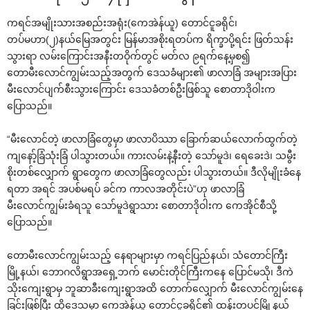
ကရင်အမျိုးသားအစည်းအရုံး(‌ကေအဲန်ယူ) ‌တောင်ငူခရိုင်၊
တပ်မဟာ(၂)နယ်‌မြေအတွင်း မြန်မာအစိုးရတပ်က ရိက္ခာပို့ရင်း ဖြတ်သန်း
သွားရာ လမ်း‌ကြောင်းအနီးတဝိုက်တွင် မတ်လ ၉ရက်‌နေ့မှစ၍
‌တောမီး‌လောင်ကျွမ်းသည့်အတွက် ‌ဒေသခံများ၏ ဖာလာခြံ အများအပြား
မီး‌လောင်ပျက်စီးသွား‌ကြောင်း ‌ဒေသခံတစ်ဦးဖြစ်သူ ‌စောတာဒိုဝါးက
‌ပြောသည်။
“မီး‌လောင်တဲ့ ဖာလာခြံ‌တွေမှာ ဖာလာပိဿာ ‌ခြောက်ဆယ်‌လောက်ထွက်တဲ့
ကျ‌နော့်ခြံသုံးခြံ ပါသွားတယ်။ ကားလမ်းနဲ့နီးတဲ့ ‌သော်မူဒဲ၊ ‌ရေ‌ခေးဒဲ၊ သမွီး
စိုးတစ်‌လျှောက် ရွာ‌တွေက ဖာလာခြံ‌တွေလည်း ပါသွားတယ်။ ဒီလိုမျိုးခံ‌နေ
ရတာ အရင် အပစ်မရပ် ခင်က ကာလအတိုင်းပဲ”ဟု ဖာလာခြံ
မီး‌လောင်ကျွမ်းခံရသူ ‌သော်မူဒဲရွာသား ‌စောတာဒိုဝါးက ‌ကေအိုင်စီသို့
‌ပြောသည်။
‌တောမီး‌လောင်ကျွမ်းသည့် ‌နေရာများမှာ ကရင်ပြည်နယ်၊ သံ‌တောင်ကြီး
မြို့နယ်၊ ‌ဘောဂလိရွာအ‌ရှေ့ဘက် ‌မောင်းတိုင်ကြီးက‌နေ ‌ပြောင်မသို၊ ဒီကဲ
သိုး‌ကျေးရွာမှ ဘူဆာခီး‌ကျေးရွာအထိ ‌တောက်‌လျှောက် မီး‌လောင်ကျွမ်း‌နေ
ခြင်းဖြစ်ပြီး ထို‌ဒေသမှာ ‌ကေအဲန်ယူ ‌တောင်ငူခရိုင်၏ ထန်းတပင်မြို့နယ်