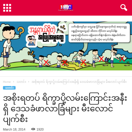
Home
သတင်း
အစိုးရတပ် ရိက္ခာပို့လမ်း‌ကြောင်းအနီးရှိ ‌ဒေသခံဖာလာခြံများ မီး‌လောင်ပျက်စီး
သတင်း
အစိုးရတပ် ရိက္ခာပို့လမ်း‌ကြောင်းအနီး
ရှိ ‌ဒေသခံဖာလာခြံများ မီး‌လောင်
ပျက်စီး
March 18, 2014
1920