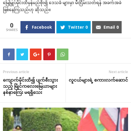
‌မြေမြှုပ်မိုင်းထိမှန်မည်စိုး၍ ‌ဒေသခံ များမှာ မီးငြိမ်းသတ်ရန် အခက်အခဲ
ဖြစ်‌နေကြသည်ဟု ဆိုသည်။
0
Facebook
Twitter
0
Email
0
Previous article
Next article
‌ကျောက်မိုင်းထိ၍ ပျက်စီးသွား
လူငယ်များရဲ့ စကားလက်‌ဆောင်
သည့် မြိုင်က‌လေး‌မြေယာများ
နစ်နာ‌ကြေး မရရှိ‌သေး