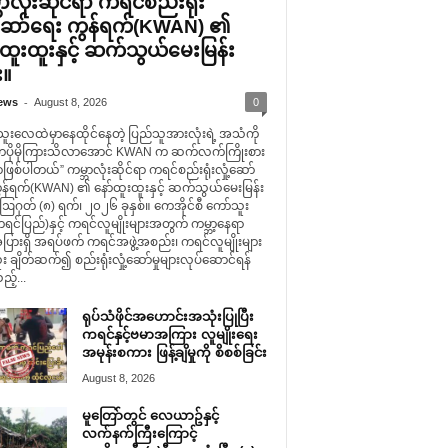
ာလုံးဆိုင်ရာ ကရင်စည်းရုံး
ံ့ဆော်ရေး ကွန်ရက်(KWAN) ၏
်ထူးထူးနှင့် ဆက်သွယ်မေးမြန်း
း။
-
ews
August 8, 2026
0
သူးလေထဲမှာနေထိုင်နေတဲ့ ပြည်သူအားလုံးရဲ့ အသံကို
ကပိုမိုကြားသိလာအောင် KWAN က ဆက်လက်ကြိုးစား
ာဖြစ်ပါတယ်” ကမ္ဘာလုံးဆိုင်ရာ ကရင်စည်းရုံးလှုံ့ဆော်
ွန်ရက်(KWAN) ၏ နော်ထူးထူးနှင့် ဆက်သွယ်မေးမြန်း
 ဩဂုတ် (၈) ရက်၊ ၂၀၂၆ ခုနှစ်။ ကေအိုင်စီ ကော်သူး
င်ပြည်)နှင့် ကရင်လူမျိုးများအတွက် ကမ္ဘာ့နေရာ
ပြားရှိ အရပ်ဖက် ကရင်အဖွဲ့အစည်း၊ ကရင်လူမျိုးများ
း ချိတ်ဆက်၍ စည်းရုံးလှုံ့ဆော်မှုများလုပ်ဆောင်ရန်
သည့်...
ရုပ်သံဖိုင်အဟောင်းအသုံးပြုပြီး
ကရင်နှင့်ဗမာအကြား လူမျိုးရေး
အမုန်းစကား ဖြန့်ချိမှုကို စိစစ်ခြင်း
August 8, 2026
မူတြော်တွင် လေယာဥ်နှင့်
လက်နက်ကြီးကြောင့်