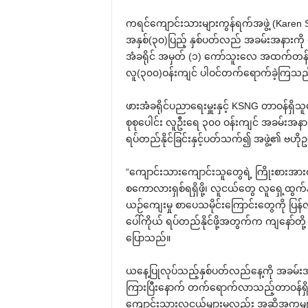
ကရင်ကျောင်းသားများကွန်ရက်အဖွဲ့ (Karen 
အနှစ်(၃၀)ပြည့် နှစ်ပတ်လည် အခမ်းအနားကို 
အံခရိုင် အမှတ် (၁) ကော်သူးလေ အထက်တန်းက
လူ(၃၀၀)ဝန်းကျင် ပါဝင်တက်ရောက်ခဲ့ကြသည
ဖားအံခရိုင်ပညာရေးမှူးနှင့် KSNG တာဝန်ရှ
စုစုပေါင်း လူဦးရေ ၃၀၀ ဝန်းကျင် အခမ်းအန
ရပ်တည်နိုင်ခြင်းနှင့်ပတ်သက်၍ အဖွဲ့၏ ဗဟိ
“ကျောင်းသားကျောင်းသူတွေရဲ့ ကြိုးစားအား
စကောလားရှစ်ရရှိဖို့၊ လူငယ်တွေ လူရှေ့ထွက်နို
ယဉ်ကျေးမှု စာပေသမိုင်းကြောင်းတွေကို ပြန်လ
ပေါ်ကိုယ် ရပ်တည်နိုင်ဖို့အတွက်က ကျနော်
ပြောသည်။
ယနေ့ပြုလုပ်သည့်နှစ်ပတ်လည်နေ့ကို အခမ်းအနား
ကြားပြီးနောက် တက်ရောက်လာသည့်တာဝန်ရှိသ
ကျောင်းသားလူငယ်များမှလည်း အဆိုအကများ