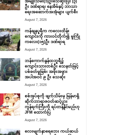
အမျိုးသမီး(၁)ဦးသေဆုံးပြီး (၃)
ဦး ဒဏ်ရာရ၊ နေအိမ်နှင့် ဘာသာ
ရေးအဆောက်အအုံများ ပျက်စီး
August 7, 2026
ကန်ချနပူရီက ကလေးထိန်း
ကျောင်းကို ကားဝင်တိုက်၍ မူကြို
ကလေး(၁၅)ဦး ဒဏ်ရာရ
August 7, 2026
ဘန်ကောက်နွန်ထဘူရီ၌
ကျောင်းသားတစ်ဦး သေနတ်ဖြင့်
ပစ်ခတ်မှုဖြစ်၊ အဖိုးအဖွား
အပါအဝင် ၉ ဦး သေဆုံး
August 7, 2026
စစ်အုပ်စုကို ဖျက်သိမ်းမှ မြန်မာရှိ
ဆိုက်ဘာရာဇဝတ်ဆင့်ပွား
ကွန်ရက်ကြီးကို ရပ်တန့်နိုင်မည်ဟု
JFM ထောက်ပြ
August 7, 2026
လေးမျက်နှာရေဘေး ကယ်ဆယ်