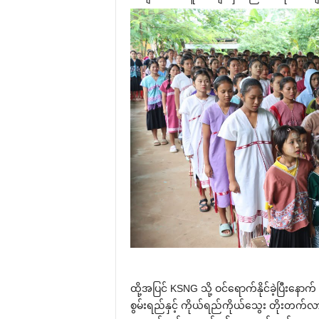
ထို့အပြင် KSNG သို့ ဝင်ရောက်နိုင်ခဲ့ပြီးန
စွမ်းရည်နှင့် ကိုယ်ရည်ကိုယ်သွေး တိုးတက