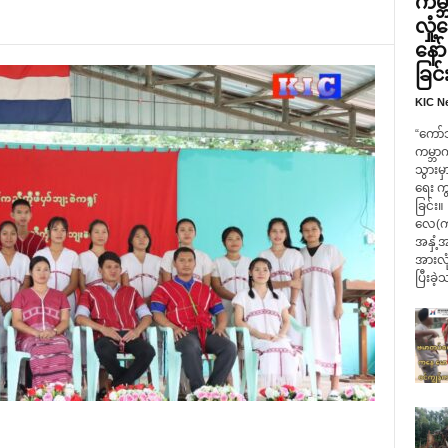
ကမ္ဘ
လှု
နော
ခြင်
KIC N
“ကော်
ကမ္ဘာ
သွားမှ
ရေး က
ခြင်း။
လေ(ကရ
အနှံ့အ
အားလုံ
ပြီးခဲ့