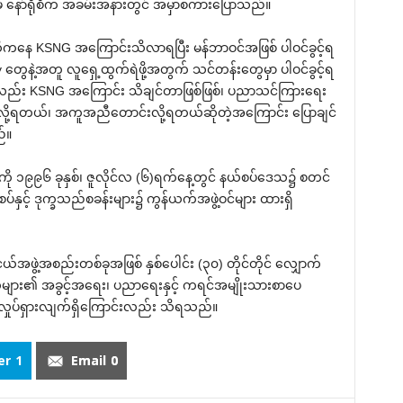
နော်ရိုစီက အခမ်းအနားတွင် အမှာစကားပြောသည်။
ကနေ KSNG အကြောင်းသိလာရပြီး မန်ဘာဝင်အဖြစ် ပါဝင်ခွင့်ရ
y တွေနဲ့အတူ လူရှေ့ထွက်ရဲဖို့အတွက် သင်တန်းတွေမှာ ပါဝင်ခွင့်ရ
လည်း KSNG အကြောင်း သိချင်တာဖြစ်ဖြစ်၊ ပညာသင်ကြားရေး
းလို့ရတယ်၊ အကူအညီတောင်းလို့ရတယ်ဆိုတဲ့အကြောင်း ပြောချင်
်။
ု ၁၉၉၆ ခုနှစ်၊ ဇူလိုင်လ (၆)ရက်‌နေ့တွင် နယ်စပ်‌ဒေသ၌ စတင်
်စပ်နှင့် ဒုက္ခသည်စခန်းများ၌ ကွန်ယက်အဖွဲ့ဝင်များ ထားရှိ
်အဖွဲ့အစည်းတစ်ခုအဖြစ် နှစ်ပေါင်း (၃၀) တိုင်တိုင် လျှောက်
များ၏ အခွင့်အရေး၊ ပညာရေးနှင့် ကရင်အမျိုးသားစာပေ
လှုပ်ရှားလျက်ရှိကြောင်းလည်း သိရသည်။
er
1
Email
0