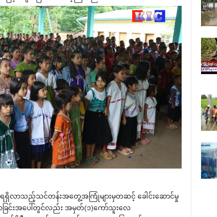
ောက် ရရှိလာသည့်သင်တန်းအတွေ့အကြုံများမှတဆင့် ခေါင်းဆောင်မှု
်လာခြင်းအပေါ်တွင်လည်း အမှတ်(၁)ကော်သူးလေ