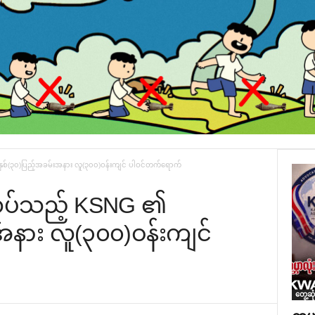
နှစ်(၃၀)ပြည့်အခမ်းအနား လူ(၃၀၀)ဝန်းကျင် ပါဝင်တက်ရောက်
ုလုပ်သည့် KSNG ၏
းအနား လူ(၃၀၀)ဝန်းကျင်
တွေ့ဆု