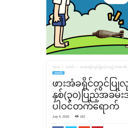
Home
သတင်း
ဖားအံခရိုင်တွင်ပြုလုပ်သည့် KSNG ၏ 
သတင်း
ဖားအံခရိုင်တွင်ပြ
နှစ်(၃၀)ပြည့်အခမ်
ပါဝင်တက်ရောက်
July 8, 2026
282