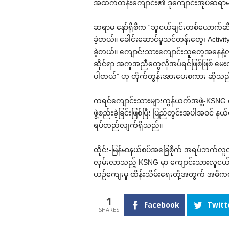
အထက်တန်းကျောင်း၏ ဒုကျောင်းအုပ်ဆရာမ 
ဆရာမ နော်ရိုစီက “သူငယ်ချင်းတစ်ယောက်ဆီ
ခဲ့တယ်။ ခေါင်းဆောင်မှုသင်တန်းတွေ၊ Activit
ခဲ့တယ်။ ကျောင်းသားကျောင်းသူတွေအနေနဲ့
ဆိုင်ရာ အကူအညီတွေလိုအပ်ရင်ဖြစ်ဖြစ် မေ
ပါတယ်” ဟု တိုက်တွန်းအားပေးစကား ဆိုသည
ကရင်‌ကျောင်းသားများကွန်ယက်အဖွဲ့-KSNG ကိ
ဖွဲ့စည်းခဲ့ခြင်းဖြစ်ပြီး ပြည်တွင်းအပါအဝင် နယ
ရပ်တည်လျက်ရှိသည်။
ထိုင်း-မြန်မာနယ်စပ်အခြေစိုက် အရပ်ဘက်လူငယ
လှမ်းလာသည့် KSNG မှာ ကျောင်းသားလူငယ်
ယဉ်ကျေးမှု ထိန်းသိမ်းရေးတို့အတွက် အဓိက
1
Facebook
Twitt