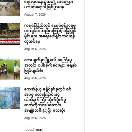
ရေးလုပ်နေသူအချို့ အရေပြား
ယားနာရောဂါ ဖြစ်ပွားနေ
August 7, 2026
ကရင်နီပြည်တွင် နေရပ်စွန့်ခွာရမှု
အကျပ်အတည်းကြောင့် မြေမြှုပ်
မိုင်းများ အရေးပေါ်ရှင်းလင်းရန်
လိုအပ်နေ
August 6, 2026
လေးမျက်နှာမြို့နယ် ရေကြီးမှု
အတွင်း စပါးစိုက်ခင်းများ ရေနစ်
မြုပ်ပျက်စီး
August 6, 2026
ကေအဲန်ယူ ခရိုင်နှစ်ခုတွင် စစ်
အုပ်စု လေကြောင်းနှင့်
လက်နက်ကြီး တိုက်ခိုက်မှု
ဆက်တိုက်လုပ်ဆောင်၊
အမျိုးသမီး(၁)ဦး သေဆုံး
August 6, 2026
Load more