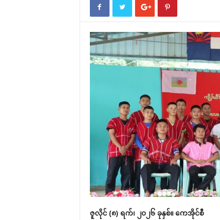
ဇူလိုင် (၈) ရက်၊ ၂၀၂၆ ခုနှစ်။ ကေအိုင်စီ