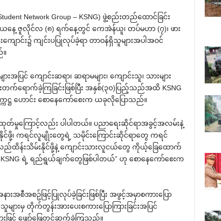
Student Network Group – KSNG) ဖွဲ့စည်းတည်ထောင်ခြင်း
ယနေ့ ဇူလိုင်လ (၈) ရက်နေ့တွင် ကေအဲန်ယူ၊ တပ်မဟာ (၇)၊ ဖား
ျောင်း၌ ကျင်းပပြုလုပ်ခဲ့ရာ တာဝန်ရှိသူများအပါအဝင်
်။
ိသူများအပြင် ကျောင်းဆရာ၊ ဆရာမများ၊ ကျောင်းသူ၊ သားများ
ားတက်ရောက်ခဲ့ကြခြင်းဖြစ်ပြီး အနှစ်(၃၀)ပြည့်သည်အထိ KSNG
ုဥက္ကဋ္ဌ ဟောင်း စောနေကော်စေးက ယခုလိုပြောသည်။
ထုတ်မှုကြောင့်လည်း ပါပါတယ်။ ပညာရေးဆိုင်ရာအခွင့်အလမ်းနဲ့
င်ဖို့၊ ကရင်လူမျိုးတွေရဲ့ သမိုင်းကြောင်းဆိုင်ရာတွေ ကရင်
ည်ထိန်းသိမ်းနိုင်ဖို့နဲ့ ကျောင်းသားလူငယ်တွေ ကိုယ့်ခြေထောက်
တို့ KSNG ရဲ့ ရည်ရွယ်ချက်တွေဖြစ်ပါတယ်” ဟု စောနေကော်စေးက
အစီအစဥ်ဖြင့်ပြုလုပ်ခဲ့ခြင်းဖြစ်ပြီး အဖွင့်အမှာစကားပြော
ူများမှ တိုက်တွန်းအားပေးစကားပြောကြားခြင်းအပြင်
ဖြင့် ဖျော်ဖြေတင်ဆက်ခဲ့ကြသည်။