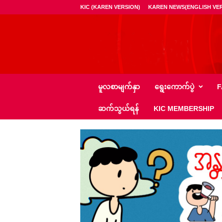
KIC (KAREN VERSION)
KAREN NEWS(ENGLISH VER
ကေ
မူလစာမျက်နှာ
ရွေး‌ကောက်ပွဲ
F
အို
င်
ဆက်သွယ်ရန်
KIC MEMBERSHIP
စီ
–
K
I
C
N
e
w
s