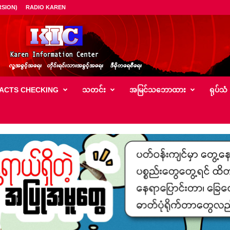
SION)
RADIO KAREN
ACTS CHECKING
သတင်း
အမြင်သ‌ဘောထား
ရုပ်သံ