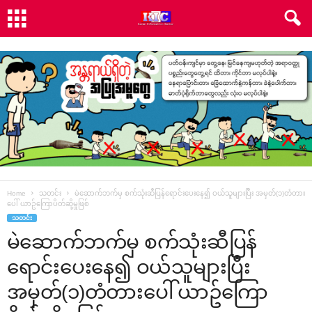
Home
သတင်း
မဲဆောက်ဘက်မှ စက်သုံးဆီပြန်ရောင်းပေးနေ၍ ဝယ်သူများပြီး အမှတ်(၁)တံတား
ပေါ် ယာဥ်ကြောပိတ်ဆို့မှုဖြစ်
သတင်း
မဲဆောက်ဘက်မှ စက်သုံးဆီပြန်
ရောင်းပေးနေ၍ ဝယ်သူများပြီး
အမှတ်(၁)တံတားပေါ် ယာဥ်ကြော