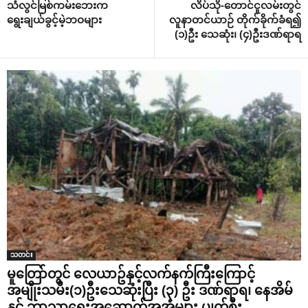
သံလွင်မြစ်ကမ်းဘေးက
လိပ်သို-တောင်ငူလမ်းတွင်
ရွေးချယ်ခွင့်မဲ့ဘဝများ
လူနာတင်ယာဉ် တိုက်ခိုက်ခံရ၍
(၁)ဦး သေဆုံး၊ (၄)ဦးဒဏ်ရာရ
သတင်း
မူတြော်တွင် လေယာဥ်နှင့်လက်နက်ကြီးကြောင့်
အမျိုးသမီး(၁)ဦးသေဆုံးပြီး (၃) ဦး ဒဏ်ရာရ၊ နေအိမ်
နှင့် ဘာသာရေးအဆောက်အအုံများ ပျက်စီး