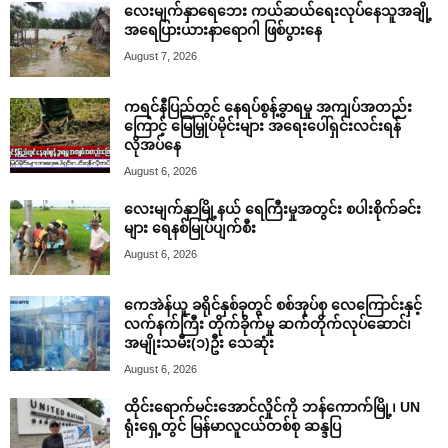
လေးမျက်နှာရေဘေး ကယ်ဆယ်ရေးလုပ်နေသူအချို့
အရေပြားယားနာရောဂါ ဖြစ်ပွားနေ
August 7, 2026
ကရင်နီပြည်တွင် နေရပ်စွန့်ခွာရမှု အကျပ်အတည်း
ကြောင့် မြေမြှုပ်မိုင်းများ အရေးပေါ်ရှင်းလင်းရန်
လိုအပ်နေ
August 6, 2026
လေးမျက်နှာမြို့နယ် ရေကြီးမှုအတွင်း စပါးစိုက်ခင်း
များ ရေနစ်မြုပ်ပျက်စီး
August 6, 2026
ကေအဲန်ယူ ခရိုင်နှစ်ခုတွင် စစ်အုပ်စု လေကြောင်းနှင့်
လက်နက်ကြီး တိုက်ခိုက်မှု ဆက်တိုက်လုပ်ဆောင်၊
အမျိုးသမီး(၁)ဦး သေဆုံး
August 6, 2026
ထိုင်းရောက်မင်းအောင်လှိုင်ကို ဘန်ကောက်မြို့၊ UN
ရုံးရှေ့တွင် မြန်မာလူငယ်တစ်စု ဆန္ဒပြ