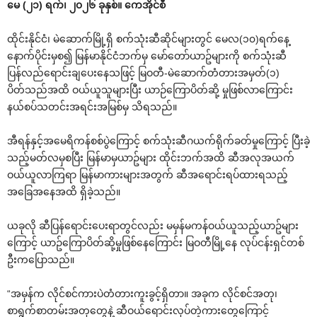
မေ (၂၁) ရက်၊ ၂၀၂၆ ခုနှစ်။ ကေအိုင်စီ
ထိုင်းနိုင်ငံ၊ မဲဆောက်မြို့ရှိ စက်သုံးဆီဆိုင်များတွင် မေလ(၁၀)ရက်နေ့
နောက်ပိုင်းမှစ၍ မြန်မာနိုင်ငံဘက်မှ မော်တော်ယာဥ်များကို စက်သုံးဆီ
ပြန်လည်ရောင်းချပေးနေသဖြင့် မြဝတီ-မဲဆောက်တံတားအမှတ်(၁)
ပိတ်သည်အထိ ဝယ်ယူသူများပြီး ယာဉ်ကြောပိတ်ဆို့ မှုဖြစ်လာကြောင်း
နယ်စပ်သတင်းအရင်းအမြစ်မှ သိရသည်။
အီရန်နှင့်အမေရိကန်စစ်ပွဲကြောင့် စက်သုံးဆီဂယက်ရိုက်ခတ်မှုကြောင့် ပြီးခဲ့
သည့်မတ်လမှစပြီး မြန်မာမှယာဥ်များ ထိုင်းဘက်အထိ ဆီအလုအယက်
ဝယ်ယူလာကြရာ မြန်မာကားများအတွက် ဆီအရောင်းရပ်ထားရသည့်
အခြေအနေအထိ ရှိခဲ့သည်။
ယခုလို ဆီပြန်ရောင်းပေးရာတွင်လည်း မမှန်မကန်ဝယ်ယူသည့်ယာဥ်များ
ကြောင့် ယာဥ်ကြောပိတ်ဆို့မှုဖြစ်နေကြောင်း မြဝတီမြို့နေ လုပ်ငန်းရှင်တစ်
ဦးကပြောသည်။
“အမှန်က လိုင်စင်ကားပဲတံတားကူးခွင့်ရှိတာ။ အခုက လိုင်စင်အတု၊
စာရွက်စာတမ်းအတုတွေနဲ့ ဆီဝယ်ရောင်းလုပ်တဲ့ကားတွေကြောင့်