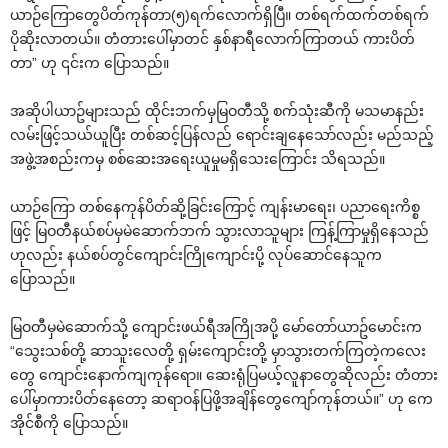
ယာဉ်ကြောတွေပိတ်ကုန်တာ(၅)ရက်လောက်ရှိပြီ။ တစ်ရက်ထက်တစ်ရက်
ပိုဆိုးလာတယ်။ တံတားပေါ်မှာတင် နှစ်နာရီလောက်ကြာတယ် ကားပိတ်
တာ” ဟု ၎င်းက ပြောသည်။
အဆိုပါယာဥ်များသည် ထိုင်းဘက်မှမြဝတီသို့ စက်သုံးဆီကို မသမာနည်း
လမ်းဖြင့်သယ်ယူပြီး တစ်ဆင့်ပြန်လည် ရောင်းချနေသော်လည်း မည်သည့်
အဖွဲ့အစည်းကမှ စစ်ဆေးအရေးယူမှုမရှိသေးကြောင်း သိရသည်။
ယာဉ်ကြော တစ်နေကုန်ပိတ်ဆို့ခြင်းကြောင့် ကျန်းမာရေး၊ ပညာ‌ရေးကိစ္စ
ဖြင့် မြဝတီနယ်စပ်မှမဲဆောက်ဘက် သွားလာသူများ ကြန့်ကြာမှုရှိနေသည်
ဟုလည်း နယ်စပ်တွင်ကျောင်းကြိုကျောင်းပို့ လုပ်ဆောင်နေသူက
ပြောသည်။
မြဝတီမှမဲဆောက်သို့ ကျောင်းဖယ်ရီအကြိုအပို့ မော်တော်ယာဥ်မောင်းက
“သွေးသစ်တို့ ဆာသူးလေတို့ ရှမ်းကျောင်းတို့ မှာသွားတက်ကြတဲ့ကလေး
တွေ ကျောင်းနောက်ကျကုန်ရော။ ဆေးရုံပြမယ့်လူနာတွေဆိုလည်း တံတား
ပေါ်မှာကားပိတ်နေတော့ ဆရာဝန်ပြဖို့အချိန်တွေကျော်ကုန်တယ်။” ဟု ကေ
အိုင်စီကို ပြောသည်။