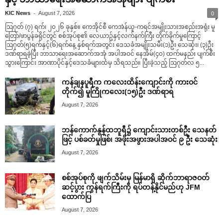
-
KIC News
August 7, 2026
0
ဩဂုတ် (၇) ရက်၊ ၂၀၂၆ ခုနှစ်။ ကေအိုင်စီ ကေအဲန်ယူ-ကရင်အမျိုးသားအစည်းအရုံး မူ
တြော်/ဖာပွန်ခရိုင်တွင် စစ်အုပ်စု၏ လေယာဥ်နှင့်လက်နက်ကြီး တိုက်ခိုက်မှုကြောင့်
ဩဂုတ်(၅)ရက်နှင့်(၆)ရက်နေ့ နှစ်ရက်အတွင်း ဒေသခံအမျိုးသမီး(၁)ဦး သေဆုံး၊ (၃)ဦး
ဒဏ်ရာရခဲ့ပြီး ဘာသာရေးအဆောက်အအုံ အပါအဝင် နေအိမ်(၄၀) ထက်မနည်း ပျက်စီး
သွားကြောင်း အာဏာပိုင်နှင့်ဒေသခံများထံမှ သိရသည်။ ပြီးခဲ့သည့် ဩဂုတ်လ ၅...
ကန်ချနပူရီက ကလေးထိန်းကျောင်းကို ကားဝင်
တိုက်၍ မူကြိုကလေး(၁၅)ဦး ဒဏ်ရာရ
August 7, 2026
ဘန်ကောက်နွန်ထဘူရီ၌ ကျောင်းသားတစ်ဦး သေနတ်
ဖြင့် ပစ်ခတ်မှုဖြစ်၊ အဖိုးအဖွားအပါအဝင် ၉ ဦး သေဆုံး
August 7, 2026
စစ်အုပ်စုကို ဖျက်သိမ်းမှ မြန်မာရှိ ဆိုက်ဘာရာဇဝတ်
ဆင့်ပွား ကွန်ရက်ကြီးကို ရပ်တန့်နိုင်မည်ဟု JFM
ထောက်ပြ
August 7, 2026