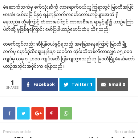
မဲဆောက်ဘက်မှ စက်သုံးဆီကို လာရောက်ဝယ်ယူကြရာတွင် မြဝတီအပြင်
ဖားအံ၊ မော်လမြိုင်နှင့် ရန်ကုန်ဘက်ကမော်တော်ယာဥ်များအထိ ရှိ
နေသည်။ ထို့ကြောင့် တံတားပေါ်တွင် ကားအစီးရေ ရာနှင့်ချီ၍ ယာဉ်ကြော
ပိတ်ဆို့ မှုဖြစ်ရကြောင်း ဖော်ပြပါယာဉ်မောင်းထံမှ သိရသည်။
တဖက်တွင်လည်း ဆီပြန်ဝယ်ခွင့်ရသည့် အခြေအနေကြောင့် မြဝတီမြို့
ဘက်မှ မှောင်ခိုဆီဈေးနှုန်းမှာ ယခင်က ထိုင်းဆီတစ်လီတာလျှင် ၁၅,၀၀၀
ကျပ်မှ ယခု ၁၂,၀၀၀ ကျပ်အထိ ပြန်ကျသွားသည်ဟု မြဝတီမြို့ခံမော်တော်
ယာဥ်အသိုင်းအဝိုင်းက ပြောသည်။
1
Facebook
Twitter
1
Email
0
Previous article
Next article