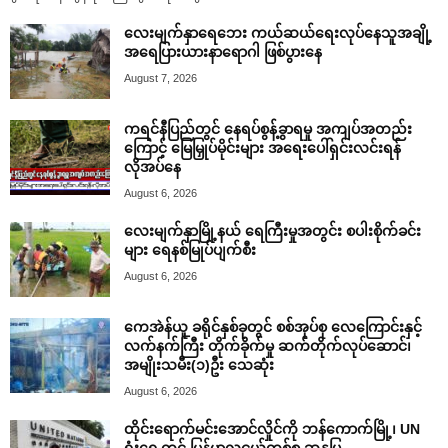
လေးမျက်နှာရေဘေး ကယ်ဆယ်ရေးလုပ်နေသူအချို့
အရေပြားယားနာရောဂါ ဖြစ်ပွားနေ
August 7, 2026
ကရင်နီပြည်တွင် နေရပ်စွန့်ခွာရမှု အကျပ်အတည်း
ကြောင့် မြေမြှုပ်မိုင်းများ အရေးပေါ်ရှင်းလင်းရန်
လိုအပ်နေ
August 6, 2026
လေးမျက်နှာမြို့နယ် ရေကြီးမှုအတွင်း စပါးစိုက်ခင်း
များ ရေနစ်မြုပ်ပျက်စီး
August 6, 2026
ကေအဲန်ယူ ခရိုင်နှစ်ခုတွင် စစ်အုပ်စု လေကြောင်းနှင့်
လက်နက်ကြီး တိုက်ခိုက်မှု ဆက်တိုက်လုပ်ဆောင်၊
အမျိုးသမီး(၁)ဦး သေဆုံး
August 6, 2026
ထိုင်းရောက်မင်းအောင်လှိုင်ကို ဘန်ကောက်မြို့၊ UN