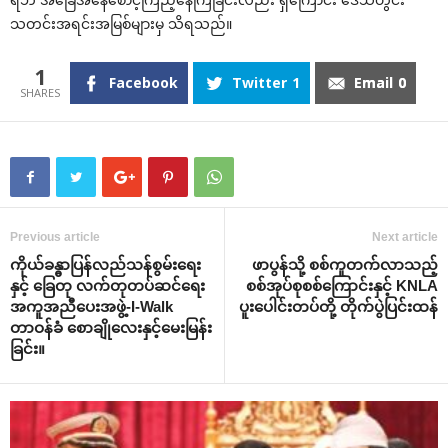
သတင်းအရင်းအမြစ်များမှ သိရသည်။
1
Facebook
Twitter
1
Email
0
Previous article
Next article
ကိုယ်ခန္ဓာပြန်လည်သန်စွမ်းရေး
ဖာပွန်သို့ စစ်ကူတက်လာသည့်
နှင့် ခြေတု လက်တုတပ်ဆင်ရေး
စစ်အုပ်စုစစ်ကြောင်းနှင့် KNLA
အကူအညီပေးအဖွဲ့-I-Walk
ပူးပေါင်းတပ်တို့ တိုက်ပွဲပြင်းထန်
တာဝန်ခံ စောချိုလေးနှင့်မေးမြန်း
ခြင်း။