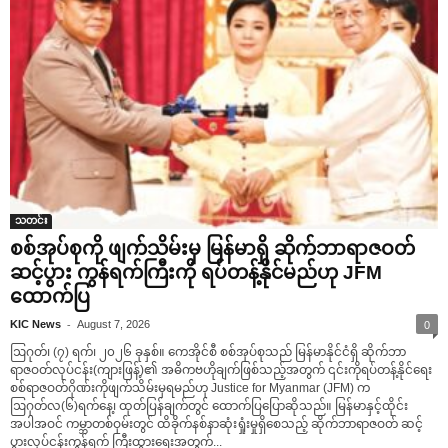
သတင်း
စစ်အုပ်စုကို ဖျက်သိမ်းမှ မြန်မာရှိ ဆိုက်ဘာရာဇဝတ်
ဆင့်ပွား ကွန်ရက်ကြီးကို ရပ်တန့်နိုင်မည်ဟု JFM
ထောက်ပြ
-
KIC News
August 7, 2026
0
ဩဂုတ်၊ (၇) ရက်၊ ၂၀၂၆ ခုနှစ်။ ကေအိုင်စီ စစ်အုပ်စုသည် မြန်မာနိုင်ငံရှိ ဆိုက်ဘာ
ရာဇဝတ်လုပ်ငန်း(ကျားဖြန့်)၏ အဓိကဗဟိုချက်ဖြစ်သည့်အတွက် ၎င်းကိုရပ်တန့်နိုင်ရေး
စစ်ရာဇဝတ်ဂိုဏ်းကိုဖျက်သိမ်းမှရမည်ဟု Justice for Myanmar (JFM) က
ဩဂုတ်လ(၆)ရက်နေ့၊ ထုတ်ပြန်ချက်တွင် ထောက်ပြပြောဆိုသည်။ မြန်မာနှင့်ထိုင်း
အပါအဝင် ကမ္ဘာတစ်ဝှမ်းတွင် ထိခိုက်နစ်နာဆုံးရှုံးမှုရှိစေသည့် ဆိုက်ဘာရာဇဝတ် ဆင့်
ပွားလုပ်ငန်းကွန်ရက် ကြီးထွားရေးအတွက်...