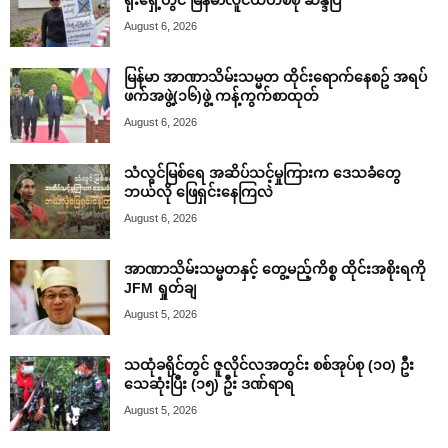
ရုံးရှေ့တွင် မြန်မာလူငယ်တစ်စု ဆန္ဒပြ
August 6, 2026
မြန်မာ အာဏာသိမ်းသမ္မတ ထိုင်းရောက်နေစဥ် အရပ်
ဖက်အဖွဲ့(၁၆)ဖွဲ့ ကန့်ကွက်စာထုတ်
August 6, 2026
သံလွင်မြစ်ရေ အဆိပ်သင့်မှုကြားက ဒေသခံတွေ
ဘယ်လို ဖြေရှင်းနေကြလဲ
August 6, 2026
အာဏာသိမ်းသမ္မတနှင့် တွေ့မည့်ကိစ္စ ထိုင်းအစိုးရကို
JFM ရှုတ်ချ
August 5, 2026
သထုံခရိုင်တွင် ဇူလိုင်လအတွင်း စစ်အုပ်စု (၁၀) ဦး
သေဆုံးပြီး (၁၅) ဦး ဒဏ်ရာရ
August 5, 2026