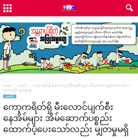
Home
သတင်း
ကော့ကရိတ်ရှိ မီးလောင်ပျက်စီးနေအိမ်များ အိမ်ဆောက်ပစ္စည်းထောက်ပံ့ပေး
သော်လည်း မျှတမှုမရှိ
သတင်း
ကော့ကရိတ်ရှိ မီးလောင်ပျက်စီး
နေအိမ်များ အိမ်ဆောက်ပစ္စည်း
ထောက်ပံ့ပေးသော်လည်း မျှတမှုမရှိ