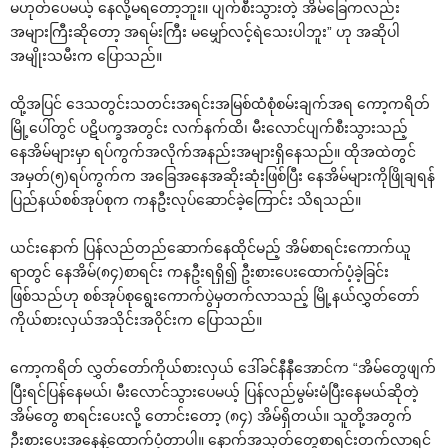
မဟုတ်ပေမယ့် နေလို့မရတော့ဘူး။ ပျက်စီးသွားတဲ့ အိမ်ခြေကလည်း
အများကြီးဆိုတော့ အရမ်းကြီး မမျှော်လင့်ရဲသေးပါဘူး” ဟု အဆိုပါ
အမျိုးသမီးက ပြောသည်။
ထို့အပြင် ဒေသတွင်းသတင်းအရင်းအမြစ်ထံစုံစမ်းချက်အရ ကော့ကရိတ်
မြို့ပေါ်တွင် ပဋိပက္ခအတွင်း လက်နက်ထိ၊ မီးလောင်ပျက်စီးသွားသည့်
နေအိမ်များမှာ ရပ်ကွက်အလိုက်အနည်းအများရှိနေသည်။ ထိုအထဲတွင်
အမှတ်(၅)ရပ်ကွက်က အခြေအနေအဆိုးဆုံးဖြစ်ပြီး နေအိမ်များကိုဖြိုချရန်
ပြည်နယ်စစ်အုပ်စုက ကနဦးလုပ်ဆောင်ခဲ့ကြောင်း သိရသည်။
ယင်းနောက် ပြန်လည်တည်ဆောက်နေထိုင်မည့် အိမ်စာရင်းကောက်ယူ
ရာတွင် နေအိမ်(၈၄)စာရင်း ကနဦးရရှိ၍ ဦးစားပေးထောက်ပံ့ခဲ့ခြင်း
ဖြစ်သည်ဟု စစ်အုပ်စုရွေးကောက်ပွဲမှတက်လာသည့် မြို့နယ်လွှတ်တော်
ကိုယ်စားလှယ်အသိုင်းအဝိုင်းက ပြောသည်။
ကော့ကရိတ် လွှတ်တော်ကိုယ်စားလှယ် ဒေါ်ခင်နီနီအောင်က “အိမ်တွေဖျက်
ပြီးရင်ပြန်နေမယ်၊ မီးလောင်သွားပေမယ့် ပြန်လည်မွမ်းမံပြီးနေမယ်ဆိုတဲ့
အိမ်တွေ စာရင်းပေးလို့ တောင်းတော့ (၈၄) အိမ်ရှိတယ်။ သူတို့အတွက်
ဦးစားပေးအနေနဲ့ထောက်ပံ့တာပါ။ နောက်အသုတ်တွေစာရင်းတက်လာရင်