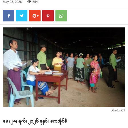
May 28, 2026
554
Photo: CJ
မေ (၂၈) ရက်၊ ၂၀၂၆ ခုနှစ်။ ကေအိုင်စီ