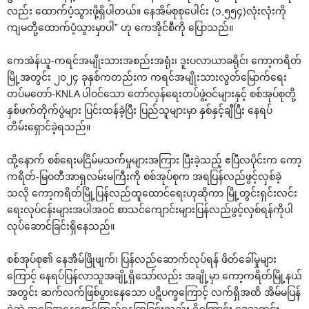
လည်း ထောက်ပံ့သွားဖို့ရှိပါတယ်။ နေအိမ်စုစုပေါင်း (၁,၅၅၄)လုံးလုံးကို
ကျမတို့ထောက်ပံ့သွားမှာပါ” ဟု ကေအိုင်စီကို ပြောသည်။
ကေအဲန်ယူ-ကရင်အမျိုးသားအစည်းအရုံး၊ ဒူးပလာယာခရိုင်၊ ကော့ကရိတ်
မြို့အတွင်း ၂၀၂၄ ခုနှစ်ကတည်းက ကရင်အမျိုးသားလွတ်မြောက်ရေး
တပ်မတော်-KNLA ပါဝင်သော တော်လှန်ရေးတပ်ဖွဲ့ဝင်များနှင့် စစ်အုပ်စုတို့
နှစ်ဖက်တိုက်ပွဲများ ပြင်းထန်ခဲ့ပြီး ပြည်သူများမှာ နှစ်နှင့်ချီပြီး နေရပ်
တိမ်းရှောင်ခဲ့ရသည်။
ထို့နောက် စစ်ရေးမငြိမ်မသက််မှုများအကြား ပြီးခဲ့သည့် ဧပြီလပိုင်းက ကော့
ကရိတ်-မြဝတီအာရှလမ်းမကြီးကို စစ်အုပ်စုက အရပြန်လည်ဖွင့်လှစ်ခဲ့
သလို ကော့ကရိတ်မြို့ပြန်လည်ထူထောင်ရေးဟုဆိုကာ မြို့တွင်းရှင်းလင်း
ရေးလုပ်ငန်းများအပါအဝင် စာသင်ကျောင်းများပြန်လည်ဖွင့်လှစ်ရန်ကိုပါ
လုပ်ဆောင်ခြင်းရှိနေသည်။
စစ်အုပ်စု၏ နေအိမ်ဖြိုဖျက်၊ ပြန်လည်ဆောက်လုပ်ရန် ဖိတ်ခေါ်မှုများ
ကြောင့် နေရပ်ပြန်လာသူအချို့ရှိသော်လည်း အချို့မှာ ကော့ကရိတ်မြို့နယ်
အတွင်း ဆက်လက်ဖြစ်ပွားနေသော ပဋိပက္ခကြောင့် လက်ရှိအထိ အိမ်မပြန်
ရဲဘဲ အခြေအနေစောင့်ကြည့်နေကြခြင်းလည်း ရှိကြောင်း ဒေသတွင်း