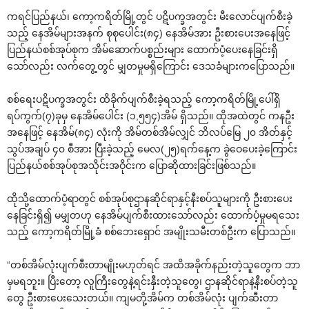
ကရင်ပြည်နယ်၊ ကော့ကရိတ်မြို့တွင် ပဋိပက္ခအတွင်း မီးလောင်ပျက်စီးခဲ့
သည့် နေအိမ်များအနက် စုစုပေါင်း(၈၄) နေအိမ်အား ဦးစားပေးအနေဖြင့်
ပြည်နယ်စစ်အုပ်စုက အိမ်ဆောက်ပစ္စည်းများ ထောက်ပံ့ပေးနေခြင်းရှိ
သော်လည်း လက်တွေ့တွင် မျှတမှုမရှိကြောင်း ဒေသခံများကပြောသည်။
စစ်ရေးပဋိပက္ခအတွင်း ထိခိုက်ပျက်စီးခဲ့ရသည့် ကော့ကရိတ်မြို့ပေါ်ရှိ
ရပ်ကွက်(၇)ခုမှ နေအိမ်ပေါင်း (၁,၅၅၄)အိမ် ရှိသည်။ ထိုအထဲတွင် ကနဦး
အနေဖြင့် နေအိမ်(၈၄) လုံးကို အိမ်တစ်အိမ်လျှင် ဘိလပ်မြေ ၂၀ အိတ်နှင့်
သွပ်အချပ် ၄၀ စီအား ပြီးခဲ့သည့် မေလ(၂၅)ရက်နေ့က ခွဲဝေပေးခဲ့ကြောင်း
ပြည်နယ်စစ်အုပ်စုအသိုင်းအဝိုင်းက ပြောဆိုထားခြင်းဖြစ်သည်။
ထိုသို့ထောက်ပံ့ရာတွင် စစ်အုပ်စုဌာနဆိုင်ရာနှင့်နီးစပ်သူများကို ဦးစားပေး
နေခြင်းရှိ၍ မမျှတဟု နေအိမ်ပျက်စီးထားသော်လည်း ထောက်ပံ့မှုမရသေး
သည့် ကော့ကရိတ်မြို့ခံ စစ်ဘေးရှောင် အမျိုးသမီးတစ်ဦးက ပြောသည်။
“တစ်အိမ်လုံးပျက်စီးတာမျိုးမဟုတ်ရင် အထိအခိုက်နည်းတဲ့သူတွေက ဘာ
မှမရဘူး။ ပြီးတော့ လူကြီးတွေနဲ့ရင်းနှီးတဲ့သူတွေ၊ ဌာနဆိုင်ရာနဲ့နီးစပ်တဲ့သူ
တွေ ဦးစားပေးသေးတယ်။ ကျမတို့အိမ်က တစ်အိမ်လုံး ပျက်ဆီးတာ