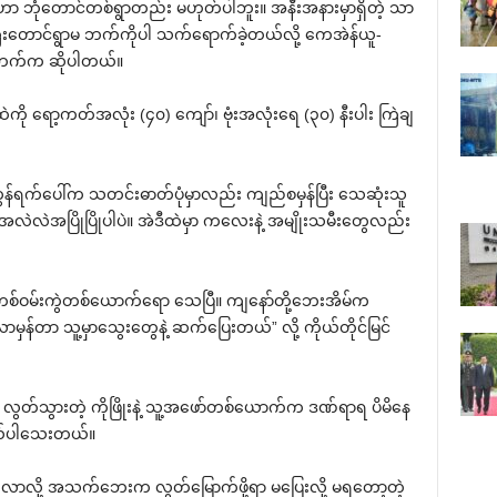
ှုဟာ ဘုံတောင်တစ်ရွာတည်း မဟုတ်ပါဘူး။ အနီးအနားမှာရှိတဲ့ သာ
းတောင်ရွာမ ဘက်ကိုပါ သက်ရောက်ခဲ့တယ်လို့ ကေအဲန်ယူ-
 ဘက်က ဆိုပါတယ်။
ု ရော့ကတ်အလုံး (၄၀) ကျော်၊ ဗုံးအလုံးရေ (၃၀) နီးပါး ကြဲချ
ွန်ရက်ပေါ်က သတင်းဓာတ်ပုံမှာလည်း ကျည်စမှန်ပြီး သေဆုံးသူ
ဲလဲအပြိုပြိုပါပဲ။ အဲဒီထဲမှာ ကလေးနဲ့ အမျိုးသမီးတွေလည်း
ီတစ်ဝမ်းကွဲတစ်ယောက်ရော သေပြီ။ ကျနော်တို့ဘေးအိမ်က
န်တာ သူ့မှာသွေးတွေနဲ့ ဆက်ပြေးတယ်” လို့ ကိုယ်တိုင်မြင်
တ်သွားတဲ့ ကိုဖြိုးနဲ့ သူ့အဖော်တစ်ယောက်က ဒဏ်ရာရ ပိမိနေ
ကယ်ပါသေးတယ်။
ာလို့ အသက်ဘေးက လွတ်မြောက်ဖို့ရာ မပြေးလို့ မရတော့တဲ့