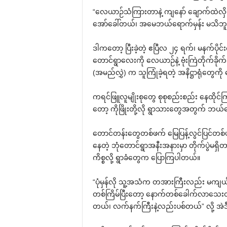
“လေယာဉ်သံကြားတာနဲ့ ကျနော် ချောက်ထဲလှိမ
အော်ခေါ်တယ်၊ အမေဘယ်ရောက်မှန်း မသိဘူ
ဒါကတော့ ပြီးခဲ့တဲ့ ဧပြီလ ၂၄ ရက်၊ မနက်ပိုင
တောင်ရွာလေးကို လေယာဉ်နဲ့ ဗုံးကြဲတိုက်ခို
(အမည်လွှဲ) က သူကြုံခဲ့ရတဲ့ အနိဋ္ဌာရုံတွေကို 
ကရင်ဖြူလူမျိုးစုတွေ စုစုစည်းစည်း နေထိုင်က
တော့ ကိုဖြိုးတို့လို ရွာသားတွေအတွက် ဘယ်တေ
တောင်တန်းတွေတစ်ဖက် မြေပြန့်လွင်ပြင်တစ်ဖက် က
နေတဲ့ ဘုံတောင်ရွာအနီးအနားမှာ တိုက်ပွဲမ
ကိစ္စလို့ ရွာခံတွေက ပြောကြပါတယ်။
“ပုံမှန်လို သူ့အသံက တအားကြီးလည်း မကျယ်ဘူး
တစ်ကြိမ်ပြီးတော့ နောက်တစ်ခေါက်လာသေး
တယ်၊ လက်နက်ကြီးနဲ့လည်းပစ်တယ်” လို့ အဲဒ