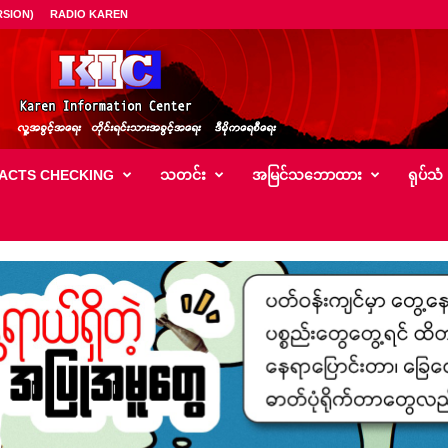
SION)
RADIO KAREN
ACTS CHECKING
သတင်း
အမြင်သ‌ဘောထား
ရုပ်သံ