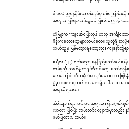
ဒါပေမဲ့ ညနေပိုင်းမှာ စစ်အုပ်စု စစ်ကြောင်း
အတွက် ပြန်ရခက်ခဲသွားပါပြီ။ ဒါကြောင့် ဘ
ကိုဖြိုးက “ကျနော်ပြေးတုန်းကဆို အင်္ကျ
မိန်းကလေးတွေများတယ်လေ။ သူတို့ဖို့ စားဖို
ဘယ်သူမှ ပြန်မသွားရဲတော့ဘူး။ ကျနော်တို့ရ
ဧပြီလ (၂၂) ရက်နေ့က နေပြည်တော်နယ်မြေ၊ လ
တစ်ခုကို ကရင်နဲ့ ကရင်နီတပ်တွေ၊ တော်လှန်ရေးတပ
လေကြောင်းတိုက်ခိုက်မှု လုပ်ဆောင်တာ ဖြစ
ပွဲမှာ စစ်အုပ်စုဘက်က အရာရှိအပါအဝင် သေဆုံး
အရ သိရတယ်။
အဲဒီနောက်မှာ အင်အားအများအပြားနဲ့ စစ်အု
လာတာ ဖြစ်ပြီး လမ်းတစ်လျှောက်မှာလည်း နှစ
ဖော်ပြထားပါတယ်။