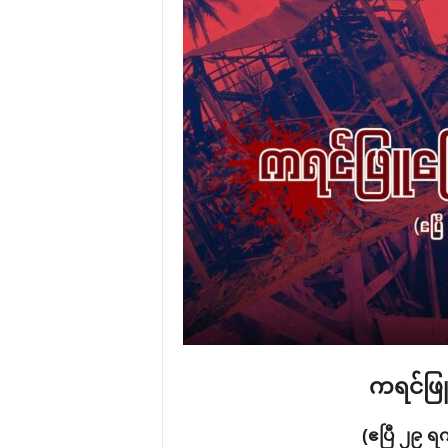
ကရင်ဖြ
(ဧပြီ ၂၉ ရက