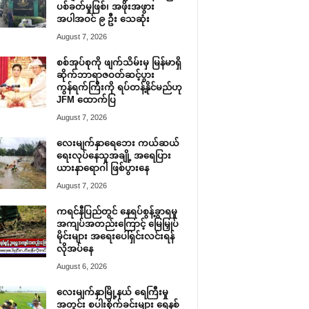
ပစ်ခတ်မှုဖြစ်၊ အဖိုးအဖွား
အပါအဝင် ၉ ဦး သေဆုံး
August 7, 2026
စစ်အုပ်စုကို ဖျက်သိမ်းမှ မြန်မာရှိ
ဆိုက်ဘာရာဇဝတ်ဆင့်ပွား
ကွန်ရက်ကြီးကို ရပ်တန့်နိုင်မည်ဟု
JFM ထောက်ပြ
August 7, 2026
လေးမျက်နှာရေဘေး ကယ်ဆယ်
ရေးလုပ်နေသူအချို့ အရေပြား
ယားနာရောဂါ ဖြစ်ပွားနေ
August 7, 2026
ကရင်နီပြည်တွင် နေရပ်စွန့်ခွာရမှု
အကျပ်အတည်းကြောင့် မြေမြှုပ်
မိုင်းများ အရေးပေါ်ရှင်းလင်းရန်
လိုအပ်နေ
August 6, 2026
လေးမျက်နှာမြို့နယ် ရေကြီးမှု
အတွင်း စပါးစိုက်ခင်းများ ရေနစ်