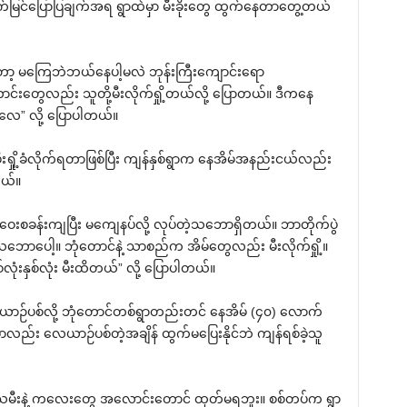
ျက်မြင်ပြောပြချက်အရ ရွာထဲမှာ မီးခိုးတွေ ထွက်နေတာတွေ့တယ်
ာ့ မကြေဘဲဘယ်နေပါ့မလဲ ဘုန်းကြီးကျောင်းရော
ောင်းတွေလည်း သူတို့မီးလိုက်ရှို့တယ်လို့ ပြောတယ်။ ဒီကနေ
လေ” လို့ ပြောပါတယ်။
 မီးရှို့ခံလိုက်ရတာဖြစ်ပြီး ကျန်နှစ်ရွာက နေအိမ်အနည်းငယ်လည်း
တယ်။
ေးစခန်းကျပြီး မကျေနပ်လို့ လုပ်တဲ့သဘောရှိတယ်။ ဘာတိုက်ပွဲ
တဲ့သဘောပေါ့။ ဘုံတောင်နဲ့ သာစည်က အိမ်တွေလည်း မီးလိုက်ရှို့။
ံးနှစ်လုံး မီးထိတယ်” လို့ ပြောပါတယ်။
ပစ်လို့ ဘုံတောင်တစ်ရွာတည်းတင် နေအိမ် (၄၀) လောက်
ှာလည်း လေယာဉ်ပစ်တဲ့အချိန် ထွက်မပြေးနိုင်ဘဲ ကျန်ရစ်ခဲ့သူ
မျိုးသမီးနဲ့ ကလေးတွေ အလောင်းတောင် ထုတ်မရဘူး။ စစ်တပ်က ရွာ