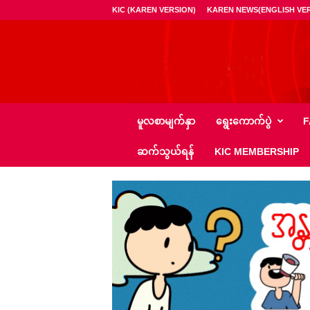
KIC (KAREN VERSION)
KAREN NEWS(ENGLISH VER
ကေ
မူလစာမျက်နှာ
ရွေး‌ကောက်ပွဲ
F
အို
င်
ဆက်သွယ်ရန်
KIC MEMBERSHIP
စီ
–
K
I
C
N
e
w
s