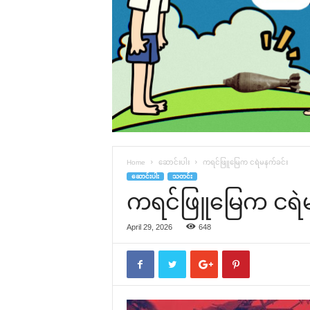
Home
ဆောင်းပါး
ကရင်ဖြူမြေက ငရဲမနက်ခင်း
ဆောင်းပါး
သတင်း
ကရင်ဖြူမြေက ငရဲမ
April 29, 2026
648