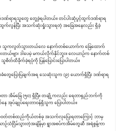
ုက်ဒဏ်ရာရသူတွေ တွေ့ခဲ့ရပါတယ်။ တင်ပါးဆုံပွင့်ထွက်ဒဏ်ရာရ
က်လွန်ပြီး အသက်ဆုံးရှုံးသွားရတဲ့ အခြေအနေလည်း ရှိခဲ့
တယ်၊ သူကလွတ်သွားတယ်လေ နောက်တစ်ယောက်က ခြေထောက်
းတယ်ဗျာ၊ ဒါပေမဲ့ မကယ်လိုက်နိုင်ဘူး။ လေယာဉ်က နောက်တစ်
 သူစိတ်ထိခိုက်ခဲ့ရပုံကို ပြန်ပြောင်းပြောပါတယ်။
ွာခံတွေပြောပြချက်အရ သေဆုံးသူက (၉) ယောက်ရှိပြီး ဒဏ်ရာရ
ေးလာတာ အိမ်ခြေ (၅၀) ရှိပြီ။ တချို့ကလည်း ရေတာရှည်ဘက်ကို
နယ်နေ အုပ်ချုပ်ရေးတာဝန်ရှိသူက ပြောပါတယ်။
ွေဟာ အဝတ်တစ်ထည်ကိုယ်တစ်ခု အသက်လုပြေးရတာကြောင့် ဘာမှ
ဉ်သံငြိမ်သွားတဲ့အချိန်မှာ ရွာအစပ်ကအိမ်တွေဆီ အရဲစွန့်ကာ