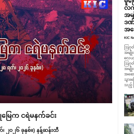
မူတ
လက်
အမျ
ဒဏ်
အဆေ
KIC N
ဩဂုတ်
အမျိုး
လေယာဥ်
ဩဂုတ်
အမျို
အဆောက
သွားကြ
သည့် 
ူမြေက ငရဲမနက်ခင်း
်၊ ၂၀၂၆ ခုနှစ်။) နန့်ဆန်းထီ