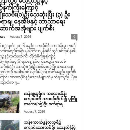
ြော်တွင် လေယာဥ်နှင့်
နက်ကြီးကြောင့်
ိုးသမီး(၁)ဦးသေဆုံးပြီး (၃) ဦး
ရာရ၊ နေအိမ်နှင့် ဘာသာရေး
ာက်အအုံများ ပျက်စီး
-
ews
August 7, 2026
0
 (၇) ရက်၊ ၂၀၂၆ ခုနှစ်။ ကေအိုင်စီ ကေအဲန်ယူ-ကရင်
သားအစည်းအရုံး မူတြော်/ဖာပွန်ခရိုင်တွင် စစ်အုပ်စု၏
နှင့်လက်နက်ကြီး တိုက်ခိုက်မှုကြောင့်
(၅)ရက်နှင့်(၆)ရက်နေ့ နှစ်ရက်အတွင်း ဒေသခံ
းသမီး(၁)ဦး သေဆုံး၊ (၃)ဦးဒဏ်ရာရခဲ့ပြီး ဘာသာရေး
်အအုံ အပါအဝင် နေအိမ်(၄၀) ထက်မနည်း ပျက်စီး
ောင်း အာဏာပိုင်နှင့်ဒေသခံများထံမှ သိရသည်။ ပြီးခဲ့
ဩဂုတ်လ ၅...
ကန်ချနပူရီက ကလေးထိန်း
ကျောင်းကို ကားဝင်တိုက်၍ မူကြို
ကလေး(၁၅)ဦး ဒဏ်ရာရ
August 7, 2026
ဘန်ကောက်နွန်ထဘူရီ၌
ကျောင်းသားတစ်ဦး သေနတ်ဖြင့်