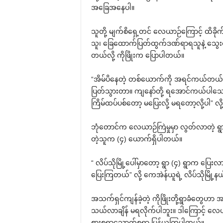
အခြေအနေပါ။
သူတို့ မျက်စိရှေ့တင် လေယာဉ်ကြောင့် ထိခိ
သူ၊ ခြေထောက်ပြတ်ထွက်ဒဏ်ရာရသူနဲ့ သွေးထွ
တယ်လို့ ကိုဖြိုးက ပြောပါတယ်။
“အိမ်ပိနေတဲ့ တစ်ယောက်ကို အရင်ကယ်
ပြတ်သွားတာ။ ကျနော်တို့ ရအောင်ကယ်ပါသေ
ကြိမ်ထပ်ပစ်တော့ မပြေးလို့ မရတော့လို့ပါ” လို့
ဘုံတောင်က လေယာဉ်ကြဲမှုမှာ လွတ်လာတဲ့ ရ
တဲ့သူက (၄) ယောက်ရှိပါတယ်။
“ လိပ်သိုမြို့ပေါ်မှာတော့ ရွာ (၄) ရွာက ပြ
ပြေးကြတယ်” လို့ ကေအဲန်ယူရဲ့ လိပ်သိုမြို့
အသက်ရှင်ကျန်ခဲ့တဲ့ ကိုဖြိုးတို့ရွာခံတ
သယ်လာချိန် မရလိုက်ပါဘူး။ ဒါကြောင့် လေယာ
စားစရာသောက်စရာ ပြန်ယူကြပါတယ်။