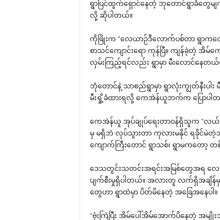
ရွာပြင်ထွက်ရှောင်နေတဲ့ ဘုတောင်ရွာခံတွေမ
လို့ ဆိုပါတယ်။
ကိုဖြိုးက “လေယာဉ်ဒီလောက်ပစ်တာ ရွာကတေ
စာသင်ကျောင်းရော ကုန်ပြီ။ ကျန်ခဲ့တဲ့ အိမ်က
လှမ်းကြည့်ရင်လည်း ရွာမှာ မီးလောင်နေတယ်
ဘုံတောင်နဲ့ သာစည်ရွာမှာ ရွာလုံးကျွတ်နီးပါး
မီးရှို့ခံထားရလို့ ကေအဲန်ယူဘက်က ပြောပါ
ကေအဲန်ယူ အုပ်ချုပ်ရေးတာဝန်ရှိသူက “လယ်ဝ
မှ မရှိဘဲ လုပ်သွားတာ ကုလားမနိုင် ရခိုင်မဲ
ကျောက်ကြီးတောင် ရွာသစ်၊ ရွာမကတော့ တစ်လု
ဒေသတွင်းသတင်းအရင်းအမြစ်တွေအရ လေယာဉ်
ပျက်စီးမှုရှိပါတယ်။ အလားတူ လက်ရှိအချိန်မ
တွေဟာ ရွာထဲမှာ ပိတ်မိနေတဲ့ အခြေအနေပါ။
“ဗုံးကြဲပြီး အိမ်ပေါ်အိမ်အောက်ပိနေတဲ့ အ