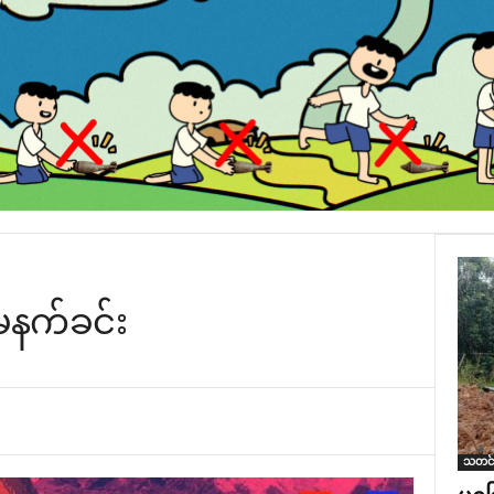
နက်ခင်း
သတင်