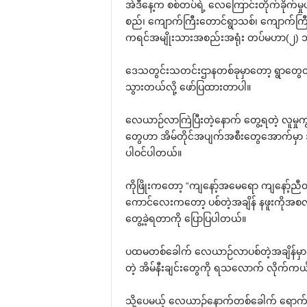
အဲဒီနေ့က စစ်တပ်ရဲ့ လေကြောင်းတိုက်ခိုက်မ
စည်၊ ကျောက်ကြီးတောင်ရွာသစ်၊ ကျောက်ကြီ
ကရင်အမျိုးသားအစည်းအရုံး တပ်မဟာ(၂)
ဒေသတွင်းသတင်းဌာနတစ်ခုမှာတော့ ရွာတွေထဲကိ
သွားတယ်လို့ ဖော်ပြထားတာပါ။
လေယာဉ်လာကြဲပြီးတဲ့နောက် တွေ့ရတဲ့ လူမှုက
တွေဟာ အိမ်တိုင်အပျက်အစီးတွေအောက်မှာ အလ
ပါဝင်ပါတယ်။
ကိုဖြိုးကတော့ “ကျနော့်အမေရော ကျနော့်ည
ကောင်လေးကတော့ ပစ်တဲ့အချိန် နဖူးကိုအစလာမှ
တွေ့ခဲ့ရတာကို ပြောပြပါတယ်။
ပထမတစ်ခေါက် လေယာဉ်လာပစ်တဲ့အချိန်မှာ လွ
တဲ့ အိမ်နီးချင်းတွေကို ရသလောက် လိုက်
သို့ပေမယ့် လေယာဉ်နောက်တစ်ခေါက် ရောက်လ