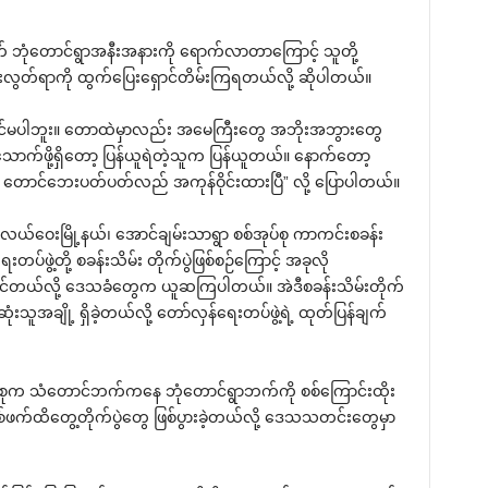
လိုက် ဘုံတောင်ရွာအနီးအနားကို ရောက်လာတာကြောင့် သူတို့
ေးလွတ်ရာကို ထွက်ပြေးရှောင်တိမ်းကြရတယ်လို့ ဆိုပါတယ်။
ီတောင်မပါဘူး။ တောထဲမှာလည်း အမေကြီးတွေ အဘိုးအဘွားတွေ
့သောက်ဖို့ရှိတော့ ပြန်ယူရဲတဲ့သူက ပြန်ယူတယ်။ နောက်တော့
ွာ တောင်ဘေးပတ်ပတ်လည် အကုန်ဝိုင်းထားပြီ” လို့ ပြောပါတယ်။
ယ်ဝေးမြို့နယ်၊ အောင်ချမ်းသာရွာ စစ်အုပ်စု ကာကင်းစခန်း
်ဖွဲ့တို့ စခန်းသိမ်း တိုက်ပွဲဖြစ်စဉ်ကြောင့် အခုလို
်နိုင်တယ်လို့ ဒေသခံတွေက ယူဆကြပါတယ်။ အဲဒီစခန်းသိမ်းတိုက်
သူအချို့ ရှိခဲ့တယ်လို့ တော်လှန်ရေးတပ်ဖွဲ့ရဲ့ ထုတ်ပြန်ချက်
ပ်စုက သံတောင်ဘက်ကနေ ဘုံတောင်ရွာဘက်ကို စစ်ကြောင်းထိုး
်ဖက်ထိတွေ့တိုက်ပွဲတွေ ဖြစ်ပွားခဲ့တယ်လို့ ဒေသသတင်းတွေမှာ