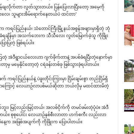
့်ချလိုက်တာ လွတ်သွားတယ်။ ပြန်ပြေးလာပြီးတော့ အမေ့ကို
းလေ၊ သူများအိမ်ရောက်နေတယ်ပဲ ထင်တာ”
်းက ကရင်ပြည်နယ်၊ သံတောင်ကြီးမြို့နယ်အစွန်အဖျားမှာရှိတဲ့ ဘုံ
က်ခံရချိန်မှာ အသက်ဘေးက သီသီလေး လွတ်မြောက်ခဲ့သူ ကိုဖြိုး
ပြောပြတဲ့ ဖြစ်ရပ်ပါ။
ြတဲ့ အဲဒီရွာငယ်လေးဟာ ဂျက်ဖိုက်တာနဲ့ အပစ်ခံရပြီးတဲ့နောက်မှာ
ာ့မှ မမေ့နိုင်တော့တဲ့ ငရဲခန်းတစ်ခု ဖြစ်သွားခဲ့ရပါတယ်။
ရင်ပြည်နယ်နဲ့ ပဲခူးတိုင်းကြားမှာ ငြိမ်းချမ်းစွာ တည်ငြိမ်ရှိ
ရှိတာကြောင့် လေယာဉ်လာပစ်မယ်ဆိုတာ ဘယ်လိုမှ မထင်ထားမိတဲ့
၊ မြင့်လည်းမြင့်တယ်၊ အလစ်ငိုက်ကို တမင်ဖမ်းတဲ့ပုံပဲ။ အဲဒီ
တယ်။ စုစုပေါင်း လေယာဉ်နှစ်စီးလာတာ ဟက်စကီး လည်းလာ
ီနေ့က အဖြစ်အပျက်ကို ကိုဖြိုးက ပြောပါတယ်။