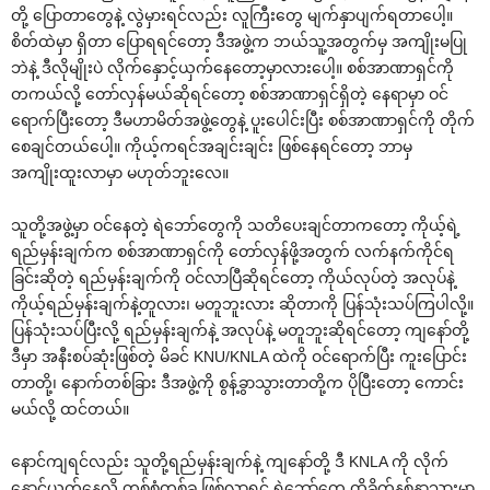
တို့ ပြောတာတွေနဲ့ လွဲမှားရင်လည်း လူကြီးတွေ မျက်နှာပျက်ရတာပေါ့။
စိတ်ထဲမှာ ရှိတာ ပြောရရင်တော့ ဒီအဖွဲ့က ဘယ်သူ့အတွက်မှ အကျိုးမပြု
ဘဲနဲ့ ဒီလိုမျိုးပဲ လိုက်နှောင့်ယှက်နေတော့မှာလားပေါ့။ စစ်အာဏာရှင်ကို
တကယ်လို့ တော်လှန်မယ်ဆိုရင်တော့ စစ်အာဏာရှင်ရှိတဲ့ နေရာမှာ ဝင်
ရောက်ပြီးတော့ ဒီမဟာမိတ်အဖွဲ့တွေနဲ့ ပူးပေါင်းပြီး စစ်အာဏာရှင်ကို တိုက်
စေချင်တယ်ပေါ့။ ကိုယ့်ကရင်အချင်းချင်း ဖြစ်နေရင်တော့ ဘာမှ
အကျိုးထူးလာမှာ မဟုတ်ဘူးလေ။
သူတို့အဖွဲ့မှာ ဝင်နေတဲ့ ရဲဘော်တွေကို သတိပေးချင်တာကတော့ ကိုယ့်ရဲ့
ရည်မှန်းချက်က စစ်အာဏာရှင်ကို တော်လှန်ဖို့အတွက် လက်နက်ကိုင်ရ
ခြင်းဆိုတဲ့ ရည်မှန်းချက်ကို ဝင်လာပြီဆိုရင်တော့ ကိုယ်လုပ်တဲ့ အလုပ်နဲ့
ကိုယ့်ရည်မှန်းချက်နဲ့တူလား၊ မတူဘူးလား ဆိုတာကို ပြန်သုံးသပ်ကြပါလို့။
ပြန်သုံးသပ်ပြီးလို့ ရည်မှန်းချက်နဲ့ အလုပ်နဲ့ မတူဘူးဆိုရင်တော့ ကျနော်တို့
ဒီမှာ အနီးစပ်ဆုံးဖြစ်တဲ့ မိခင် KNU/KNLA ထဲကို ဝင်ရောက်ပြီး ကူးပြောင်း
တာတို့၊ နောက်တစ်ခြား ဒီအဖွဲ့ကို စွန့်ခွာသွားတာတို့က ပိုပြီးတော့ ကောင်း
မယ်လို့ ထင်တယ်။
နောင်ကျရင်လည်း သူတို့ရည်မှန်းချက်နဲ့ ကျနော်တို့ ဒီ KNLA ကို လိုက်
နှောင့်ယှက်နေလို့ တစ်စုံတစ်ခု ဖြစ်လာရင် ရဲဘော်တွေ ထိခိုက်နစ်နာသွားမှာ