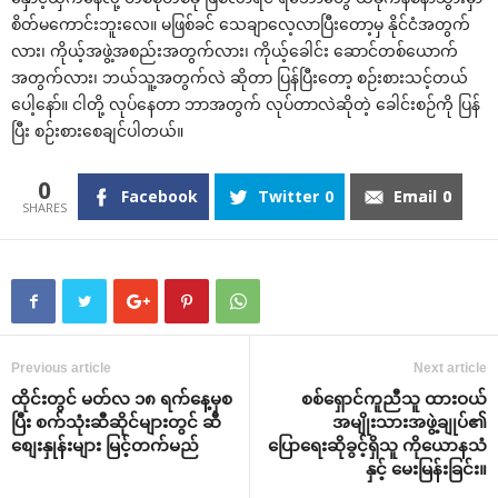
စိတ်မကောင်းဘူးလေ။ မဖြစ်ခင် သေချာလေ့လာပြီးတော့မှ နိုင်ငံအတွက်
လား၊ ကိုယ့်အဖွဲ့အစည်းအတွက်လား၊ ကိုယ့်ခေါင်း ဆောင်တစ်ယောက်
အတွက်လား၊ ဘယ်သူ့အတွက်လဲ ဆိုတာ ပြန်ပြီးတော့ စဉ်းစားသင့်တယ်
ပေါ့နော်။ ငါတို့ လုပ်နေတာ ဘာအတွက် လုပ်တာလဲဆိုတဲ့ ခေါင်းစဉ်ကို ပြန်
ပြီး စဉ်းစားစေချင်ပါတယ်။
0
Facebook
Twitter
0
Email
0
Previous article
Next article
ထိုင်းတွင် မတ်လ ၁၈ ရက်နေ့မှစ
စစ်ရှောင်ကူညီသူ ထားဝယ်
ပြီး စက်သုံးဆီဆိုင်များတွင် ဆီ
အမျိုးသားအဖွဲ့ချုပ်၏
စျေးနှုန်းများ မြင့်တက်မည်
ပြောရေးဆိုခွင့်ရှိသူ ကိုယောနသံ
နှင့် မေးမြန်းခြင်း။