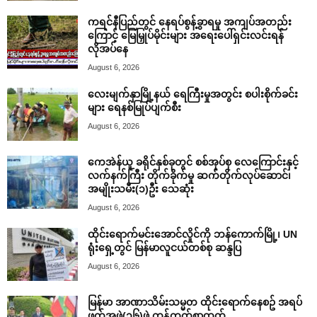
ကရင်နီပြည်တွင် နေရပ်စွန့်ခွာရမှု အကျပ်အတည်း
ကြောင့် မြေမြှုပ်မိုင်းများ အရေးပေါ်ရှင်းလင်းရန်
လိုအပ်နေ
August 6, 2026
လေးမျက်နှာမြို့နယ် ရေကြီးမှုအတွင်း စပါးစိုက်ခင်း
များ ရေနစ်မြုပ်ပျက်စီး
August 6, 2026
ကေအဲန်ယူ ခရိုင်နှစ်ခုတွင် စစ်အုပ်စု လေကြောင်းနှင့်
လက်နက်ကြီး တိုက်ခိုက်မှု ဆက်တိုက်လုပ်ဆောင်၊
အမျိုးသမီး(၁)ဦး သေဆုံး
August 6, 2026
ထိုင်းရောက်မင်းအောင်လှိုင်ကို ဘန်ကောက်မြို့၊ UN
ရုံးရှေ့တွင် မြန်မာလူငယ်တစ်စု ဆန္ဒပြ
August 6, 2026
မြန်မာ အာဏာသိမ်းသမ္မတ ထိုင်းရောက်နေစဥ် အရပ်
ဖက်အဖွဲ့(၁၆)ဖွဲ့ ကန့်ကွက်စာထုတ်