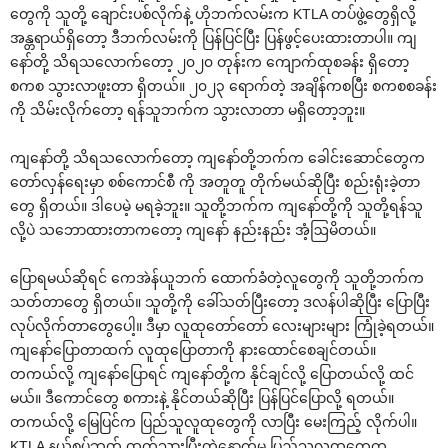
တွေကို သူတို့ ချောင်းပစ်လိုက်နဲ့ ဟိုဘက်လမ်းက KTLA တပ်ဖွဲ့တွေရှိလို့
အန္တရာယ်ရှိတော့ ဒီဘက်လမ်းကို ပြန်ပြင်ပြီး ပြန်ဖွင့်ပေးထားတာပါ။ ကျ
နော်တို့ သိရသလောက်တော့ ၂၀၂၀ တုန်းက ကျောက်ထုစခန်း ရှိတော့
စကစ သွားလာဖူးတာ ရှိတယ်။ ၂၀၂၃ ရောက်တဲ့ အချိန်ကစပြီး စကစစခန်း
ကို သိမ်းလိုက်တော့ ရန်သူဘက်က သွားလာတာ မရှိတော့ဘူး။
ကျနော်တို့ သိရသလောက်တော့ ကျနော်တို့ဘက်က ခေါင်းဆောင်တွေက
တော်လှန်ရေးမှာ စစ်ကောင်စီ ကို အတူတူ တိုက်မယ်ဆိုပြီး စည်းရုံးခဲ့တာ
တွေ ရှိတယ်။ ဒါပေမဲ့ မရခဲ့ဘူး။ သူတို့ဘက်က ကျနော်တို့ကို သူတို့ရန်သူ
လို့ပဲ သဘောထားတာကတော့ ကျနော် နည်းနည်း အံ့ဩမိတယ်။
ပြောရမယ်ဆိုရင် ကေအဲန်ယူဘက် ထောက်ခံတဲ့လူတွေကို သူတို့ဘက်က
သတ်တာတွေ ရှိတယ်။ သူတို့ကို ခေါ်သတ်ပြီးတော့ ဒလန်ပါဆိုပြီး ပြောပြီး
လုပ်လိုက်တာတွေပေါ့။ ဒီမှာ လူထုတော်တော် လေးများများ ကြုံခဲ့ရတယ်။
ကျနော်ပြောတာထက် လူထုပြောတာကို နားထောင်စေချင်တယ်။
တကယ်လို့ ကျနော်ပြောရင် ကျနော်တို့က နိုင်ချင်လို့ ပြောတယ်လို့ ထင်
မယ်။ ဒီကောင်တွေ စကားနဲ့ နိုင်တယ်ဆိုပြီး ပြန်ပြင်ပြောလို့ ရတယ်။
တကယ်လို့ မြေပြင်က ပြည်သူလူထုတွေကို လာပြီး မေးကြည့် လိုက်ပါ။
KTLA နယ်စပ်ဘက် ထွက်သွားပြီးတဲ့နောက်မှ ပြည်သူလူထုတွေက