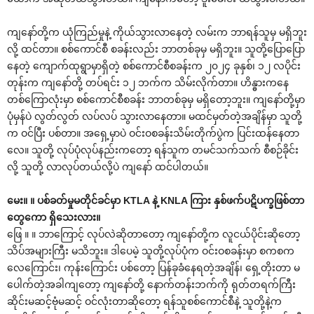
ကျနော်တို့က ယုံကြည်မှုနဲ့ ကိုယ်သွားလာနေတဲ့ လမ်းက ဘာရန်သူမှ မရှိဘူး
လို့ ထင်တာ။ စစ်ကောင်စီ စခန်းလည်း ဘာတစ်ခုမှ မရှိဘူး။ သူတို့ပြောပြော
နေတဲ့ ကျောက်ထုရွာမှာရှိတဲ့ စစ်ကောင်စီစခန်းက ၂၀၂၄ ခုနှစ်၊ ၁၂ လပိုင်း
တုန်းက ကျနော်တို့ တပ်ရင်း ၁၂ ဘက်က သိမ်းလိုက်တာ။ ဟိန္ဓားကနေ
တစ်ကြောလုံးမှာ စစ်ကောင်စီစခန်း ဘာတစ်ခုမှ မရှိတော့ဘူး။ ကျနော်တို့မှာ
ပုံမှန်ပဲ လွတ်လွတ် လပ်လပ် သွားလာနေတာ။ မထင်မှတ်တဲ့အချိန်မှာ သူတို့
က ဝင်ပြီး ပစ်တာ။ အရှေ့မှာပဲ ဝင်းဝစခန်းသိမ်းတိုက်ပွဲက ပြင်းထန်နေတာ
လေ။ သူတို့ လုပ်ပုံလုပ်နည်းကတော့ ရန်သူက တမင်သက်သက် စီစဉ်ခိုင်း
လို့ သူတို့ လာလုပ်တယ်လို့ပဲ ကျနော် ထင်ပါတယ်။
မေး။ ။ ပစ်ခတ်မှုမတိုင်ခင်မှာ KTLA နဲ့ KNLA ကြား နှစ်ဖက်ပဋိပက္ခဖြစ်တာ
တွေကော ရှိသေးလား။
ဖြေ ။ ။ ဘာကြောင့် လုပ်လဲဆိုတာတော့ ကျနော်တို့က လူငယ်ပိုင်းဆိုတော့
သိပ်အများကြီး မသိဘူး။ ဒါပေမဲ့ သူတို့လုပ်ပုံက ဝင်းဝစခန်းမှာ စကစက
လေကြောင်း၊ ကုန်းကြောင်း ပစ်တော့ ပြန်ခုခံနေရတဲ့အချိန်၊ ရှေ့တိုးတာ မ
ပေါက်တဲ့အခါကျတော့ ကျနော်တို့ နောက်တန်းဘက်ကို ရုတ်တရက်ကြီး
ဆိုင်းမဆင့်ဗုံမဆင့် ဝင်လုံးတာဆိုတော့ ရန်သူစစ်ကောင်စီနဲ့ သူတို့နဲ့က