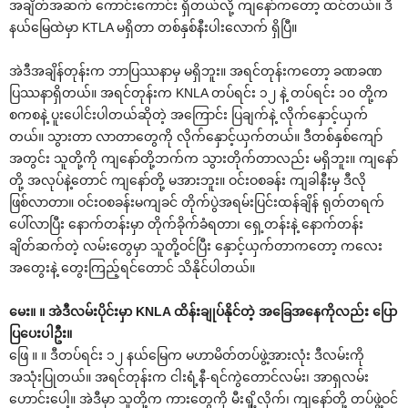
အချိတ်အဆက် ကောင်းကောင်း ရှိတယ်လို့ ကျနော်ကတော့ ထင်တယ်။ ဒီ
နယ်မြေထဲမှာ KTLA မရှိတာ တစ်နှစ်နီးပါးလောက် ရှိပြီ။
အဲဒီအချိန်တုန်းက ဘာပြဿနာမှ မရှိဘူး။ အရင်တုန်းကတော့ ခဏခဏ
ပြဿနာရှိတယ်။ အရင်တုန်းက KNLA တပ်ရင်း ၁၂ နဲ့ တပ်ရင်း ၁၀ တို့က
စကစနဲ့ ပူးပေါင်းပါတယ်ဆိုတဲ့ အကြောင်း ပြချက်နဲ့ လိုက်နှောင့်ယှက်
တယ်။ သွားတာ လာတာတွေကို လိုက်နှောင့်ယှက်တယ်။ ဒီတစ်နှစ်ကျော်
အတွင်း သူတို့ကို ကျနော်တို့ဘက်က သွားတိုက်တာလည်း မရှိဘူး။ ကျနော်
တို့ အလုပ်နဲ့တောင် ကျနော်တို့ မအားဘူး။ ဝင်းဝစခန်း ကျခါနီးမှ ဒီလို
ဖြစ်လာတာ။ ဝင်းဝစခန်းမကျခင် တိုက်ပွဲအရမ်းပြင်းထန်ချိန် ရုတ်တရက်
ပေါ်လာပြီး နောက်တန်းမှာ တိုက်ခိုက်ခံရတာ၊ ရှေ့တန်းနဲ့ နောက်တန်း
ချိတ်ဆက်တဲ့ လမ်းတွေမှာ သူတို့ဝင်ပြီး နှောင့်ယှက်တာကတော့ ကလေး
အတွေးနဲ့ တွေးကြည့်ရင်တောင် သိနိုင်ပါတယ်။
မေး။ ။ အဲဒီလမ်းပိုင်းမှာ KNLA ထိန်းချုပ်နိုင်တဲ့ အခြေအနေကိုလည်း ပြော
ပြပေးပါဦး။
ဖြေ ။ ။ ဒီတပ်ရင်း ၁၂ နယ်မြေက မဟာမိတ်တပ်ဖွဲ့အားလုံး ဒီလမ်းကို
အသုံးပြုတယ်။ အရင်တုန်းက ငါးရံ့နီ-ရင်ကွဲတောင်လမ်း၊ အာရှလမ်း
ဟောင်းပေါ့။ အဲဒီမှာ သူတို့က ကားတွေကို မီးရှို့လိုက်၊ ကျနော်တို့ တပ်ဖွဲ့ဝင်