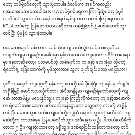
တော့ တပ်ဖွဲ့ဝင်တွေကို သွားပို့တာပါ။ ဒီလမ်းက အရင်ကလည်း
အေးအေးဆေးဆေးပါပဲ။ KTLA တပ်ဖွဲ့ဝင်မရှိတာ ကြာပြီဆိုတော့ ပုံမှန်
အတိုင်းပဲ သွားတယ်။ အရင်တစ်ရက်နှစ်ရက်က သတင်းကြားရတယ်။
KTLA တပ်တွေ ပြန်ရောက်တယ်ဆိုတာ။ တစ်ဖွဲ့နဲ့တစ်ဖွဲ့ မပစ်လောက်ဘူး
ထင်ပြီး ပုံမှန်ပဲ သွားခဲ့တာပါ။
ပထမတစ်ချက် ပစ်တာက သစ်ကိုင်းကျတယ်လို့ပဲ ထင်တာ။ ဒုတိယ
အချက်ကျမှ ကျနော့်ဒူးခေါင်းမှာ မှန်သွားတယ်။ ကျနော်က ဒရိုင်ဘာနေရာ
မှာ နေတာဆိုတော့။ ပထမပစ်တဲ့ တစ်ချက်က ကျနော့် ဘေးခုံမှာ ထိုင်တဲ့
ရဲဘော်ရဲ့ ခြေထောက်ကို မှန်သွားတာ။ သူက ချက်ချင်းတော့ မပြောဘူး။
ဒုတိယအချက် ကျနော့်ကို မှန်တော့ စက်ကို ခေါ်ခိုင်းပြီး ကျနော် ချက်ချင်း
အရှိန်မြှင့် မောင်းသွားလိုက်တာ။ အဲဒီအချိန်မှာ ကျနော့်ရဲဘော်တွေကို ကျ
နော် ဘာအမိန့်မှ မပေးနိုင်ဘူး။ ကျနော် ကြည့်လိုက်တော့ ကျနော့်အနောက်
က ရဲဘော်တစ်ယောက် ပက်လက်လှန်သွားတာ တွေ့တော့ ကားကို အရှိန်
တင်ပြီး မောင်းသွားတယ်။ ကျနော်တို့အဖွဲ့ဆီ ရောက်သွားတဲ့အထိပါပဲ။ ကျ
နော်တို့က ဘာတစ်ခုမှ ပြန်မပစ်လိုက်ဘူး။ အဲဒီနေ့က ၇ ဦး ပါတယ်။ ထိခိုက်
တာက ၅ ဦး၊ ကျဆုံးတာတော့ မရှိဘူး။ ဒဏ်ရာပြင်းထန်တာကတော့ တစ်
ယောက် အဆုတ်ထိသွားတယ်။ ကျနော်ကတော့ ဒူးခေါင်း ထိသွားပါတယ်။