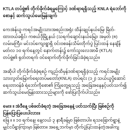
KTLA တပ်ဖွဲ့၏ တိုက်ခိုက်ခံရမှုကြောင့် ဒဏ်ရာရရှိသည့် KNLA ရဲဘော်ကို
စောနှင့် ဆက်သွယ်မေးမြန်းချက်
ကေအဲန်ယူ-ကရင်အမျိုးသားအစည်းအရုံး ထိန်းချုပ်နယ်မြေ၊ မြိတ်-
ထားဝယ်ခရိုင်၊ ကစယ်ဒိုမြို့နယ် (သရက်ချောင်းနယ်မြေ)၊ အမှတ် (၈)
လမ်းမကြီး၊ မင်းဒပ်ကျေးရွာရှိ ဝင်းဝစခန်းသိမ်းတိုက်ပွဲ ပြင်းထန် နေချိန်
မတ်လ ၁၀ ရက်နေ့တွင် နောက်တန်း၌ ကော်သူးလေအာမီ (KTLA)
တပ်ဖွဲ့၏ ရုတ်တရက် ဝင်ရောက်တိုက်ခိုက်ခြင်းခံခဲ့ရသည်။
အဆိုပါ တိုက်ခိုက်ခံခဲ့ရစဉ် ကျည်ထိမှန်ဒဏ်ရာရရှိခဲ့သည့် ကရင်အမျိုး
သားလွတ်မြောက်ရေးတပ်မတော်(KNLA) တပ်ရင်း (၁၂) သယ်ယူပို့ဆောင်
ရေးတာဝန်ခံ ရဲဘော်ကိုစော၏ ကြုံတွေ့ရသည့် အခြေအနေနှင့်ပတ်သက်၍
ဆက်သွယ်မေးမြန်းထားသည်များကို ဖော်ပြလိုက်ပါသည်။
မေး။ ။ အဲဒီနေ့ ပစ်ခတ်ခံရတဲ့ အခြေအနေနဲ့ ပတ်သက်ပြီး ဖြစ်စဉ်ကို
ပြန်ပြောပြပေးပါလား။
ဖြေ ။ ။ ၁၀ ရက်နေ့၊ နေ့လယ် ၃ နာရီခန့်မှာ ဖြစ်တာပါ။ ရသခြောက်ရွာနဲ့
မျှင်ငပိရွာကြားမှာ ဖြစ်တာ။ အရှေ့ဘက်မှာ တိုက်ပွဲပြင်းထန်တဲ့အခါကျ