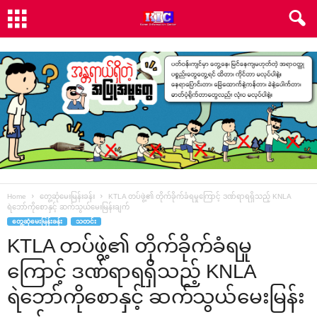
Home
တွေ့ဆုံမေးမြန်းခန်း
KTLA တပ်ဖွဲ့၏ တိုက်ခိုက်ခံရမှုကြောင့် ဒဏ်ရာရရှိသည့် KNLA
ရဲဘော်ကိုစောနှင့် ဆက်သွယ်မေးမြန်းချက်
တွေ့ဆုံမေးမြန်းခန်း
သတင်း
KTLA တပ်ဖွဲ့၏ တိုက်ခိုက်ခံရမှု
ကြောင့် ဒဏ်ရာရရှိသည့် KNLA
ရဲဘော်ကိုစောနှင့် ဆက်သွယ်မေးမြန်း