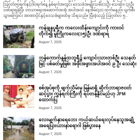
ဩဂုတ်(၅)ရက်နှင့်(၆)ရက်နေ့ နှစ်ရက်အတွင်း ဒေသခံအမျိုးသမီး(၁)ဦး သေဆုံး၊ (၃)ဦး
ဒဏ်ရာရခဲ့ပြီး ဘာသာရေးအဆောက်အအုံ အပါအဝင် နေအိမ်(၄၀) ထက်မနည်း ပျက်စီး
သွားကြောင်း အာဏာပိုင်နှင့်ဒေသခံများထံမှ သိရသည်။ ပြီးခဲ့သည့် ဩဂုတ်လ ၅...
ကန်ချနပူရီက ကလေးထိန်းကျောင်းကို ကားဝင်
တိုက်၍ မူကြိုကလေး(၁၅)ဦး ဒဏ်ရာရ
August 7, 2026
ဘန်ကောက်နွန်ထဘူရီ၌ ကျောင်းသားတစ်ဦး သေနတ်
ဖြင့် ပစ်ခတ်မှုဖြစ်၊ အဖိုးအဖွားအပါအဝင် ၉ ဦး သေဆုံး
August 7, 2026
စစ်အုပ်စုကို ဖျက်သိမ်းမှ မြန်မာရှိ ဆိုက်ဘာရာဇဝတ်
ဆင့်ပွား ကွန်ရက်ကြီးကို ရပ်တန့်နိုင်မည်ဟု JFM
ထောက်ပြ
August 7, 2026
လေးမျက်နှာရေဘေး ကယ်ဆယ်ရေးလုပ်နေသူအချို့
အရေပြားယားနာရောဂါ ဖြစ်ပွားနေ
August 7, 2026