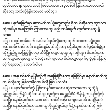
လွတ်လပ်ရေး ရသွားသလို ဖြစ်လာတာ။ အခုတစ်ခါ ပြန်ရောက်လာတယ်
ဆိုတော့ ဘယ်လိုဖြစ်လာမလဲ မသိဘူး။
မေး။ ။ နယ်မြေထဲမှာ မဟာမိတ်တပ်ဖွဲ့တွေလည်း ရှိတယ်ဆိုတော့ သွားလာ
တဲ့အခါမှာ အကြောင်းကြားတာတွေ၊ စည်းကမ်းချက် ထုတ်တာတွေ ရှိ
လား။
ဖြေ ။ ။ စည်းကမ်းချက် သပ်သပ်ရယ်လို့တော့ ထုတ်ထားတာ မရှိဘူး။
စည်းကမ်း တင်းတင်း ကျပ်ကျပ်ရယ်လို့တော့ မရှိပါဘူး။ တစ်ဖွဲ့နဲ့တစ်ဖွဲ့မှာ
ယုံကြည်မှု အပြည့်ရှိတော့ သိပ်ပြီး ထွေထွေထူးထူး မရှိဘူး။ ဒီဘက်မှာက
ဆက်သွယ်ရေးတွေ ခက်ခဲတဲ့အခါကျတော့ ဂိတ်တွေရောက်မှ ပုံမှန် ပြောပြ
လိုက်ရတာမျိုးလောက်ပါပဲ။
မေး။ ။ အခု ပစ်ခတ်မှုဖြစ်စဉ်ကို အခြေခံပြီးတော့ မြေပြင်မှာ နောက်ဆက်တွဲ
ဘယ်လိုတွေ ဖြစ်လာနိုင်တယ်လို့ မြင်ပါသလဲ။
ဖြေ ။ ။ နောက်ဆက်တွဲ ဖြစ်လာနိုင်သေးလား ဆိုတာကတော့ သူတို့ရဲ့
ရည်ရွယ်ချက်နဲ့ပဲ ဆိုင်တယ်ဗျ။ သူတို့က ရေရှည်စီမံကိန်းနဲ့ ကျနော်တို့ကို
လာပြီး နှောင့်ယှက်တာလား၊ စစ်ကောင်စီစခန်း မကျသေးခင် အချိန်မှာပဲ
လာပြီး နှောင့်ယှက်တာလား။ သူတို့ရည်ရွယ်ချက်နဲ့ နောက်ဆက်တွဲ ဖြစ်