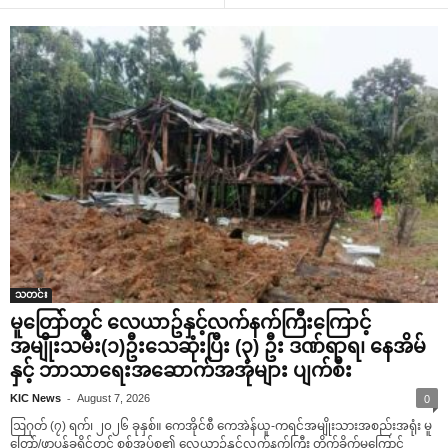
သတင်း
မူတြော်တွင် လေယာဥ်နှင့်လက်နက်ကြီးကြောင့်
အမျိုးသမီး(၁)ဦးသေဆုံးပြီး (၃) ဦး ဒဏ်ရာရ၊ နေအိမ်
နှင့် ဘာသာရေးအဆောက်အအုံများ ပျက်စီး
-
KIC News
August 7, 2026
0
ဩဂုတ် (၇) ရက်၊ ၂၀၂၆ ခုနှစ်။ ကေအိုင်စီ ကေအဲန်ယူ-ကရင်အမျိုးသားအစည်းအရုံး မူ
တြော်/ဖာပွန်ခရိုင်တွင် စစ်အုပ်စု၏ လေယာဥ်နှင့်လက်နက်ကြီး တိုက်ခိုက်မှုကြောင့်