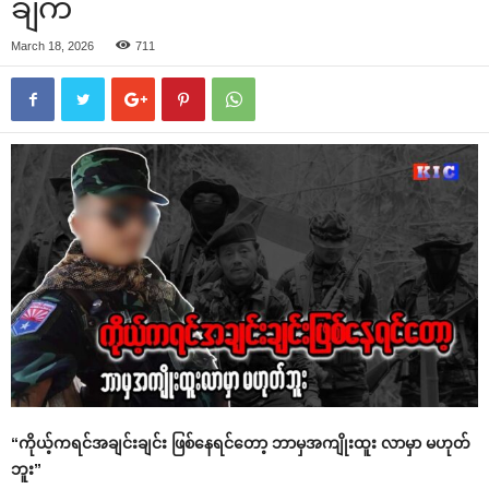
ချက်
March 18, 2026
711
“ကိုယ့်ကရင်အချင်းချင်း ဖြစ်နေရင်တော့ ဘာမှအကျိုးထူး လာမှာ မဟုတ်
ဘူး”