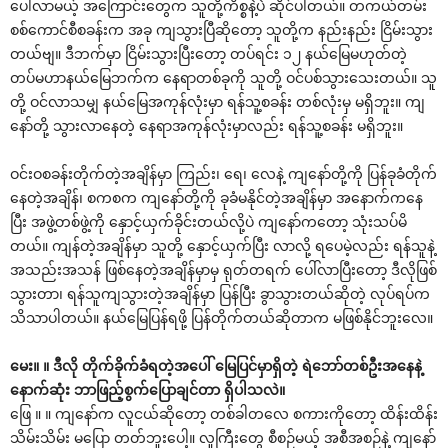
ပေါ်လာမယ့် အကြောင်းတွေက သူတို့ကိစ္စနဲ့ပဲ ဆိုင်ပါတယ်။ တကယ်တမ်း
စစ်ကောင်စီစခန်းက အခု ကျသွားပြီဆိုတော့ သူတို့က နည်းနည်း ငြိမ်းသွား
တယ်ဗျ။ ဒီဘက်မှာ ငြိမ်းသွားပြီးတော့ တပ်ရင်း ၁၂ နယ်မြေမဟုတ်တဲ့
တပ်မဟာနယ်မြေဘက်က နေရာတစ်ခုကို သူတို့ ဝင်ပစ်သွားသေးတယ်။ သူ
တို့ ဝင်လာသမျှ နယ်မြေအကုန်လုံးမှာ ရန်သူ့စခန်း တစ်လုံးမှ မရှိဘူး။ ကျ
နော်တို့ သွားလာနေတဲ့ နေရာအကုန်လုံးမှာလည်း ရန်သူ့စခန်း မရှိဘူး။
ဝင်းဝစခန်းတိုက်တဲ့အချိန်မှာ ကြည်း၊ ရေ၊ လေနဲ့ ကျနော်တို့ကို ပြန်ခုခံတိုက်
နေတဲ့အချိန်၊ စကစက ကျနော်တို့ကို ခုခံမနိုင်တဲ့အချိန်မှာ အနောက်ကနေ
ပြီး အဖွဲ့တစ်ဖွဲ့ကို နှောင့်ယှက်ခိုင်းတယ်လို့ပဲ ကျနော်ကတော့ သုံးသပ်မိ
တယ်။ ကျန်တဲ့အချိန်မှာ သူတို့ နှောင့်ယှက်ပြီး လာလို့ ရပေမဲ့လည်း ရန်သူနဲ့
အသည်းအသန် ဖြစ်နေတဲ့အချိန်မှာမှ ရုတ်တရက် ပေါ်လာပြီးတော့ ဒီလိုဖြစ်
သွားတာ၊ ရန်သူကျသွားတဲ့အချိန်မှာ ပြန်ပြီး ခွာသွားတယ်ဆိုတဲ့ လုပ်ရပ်က
သိသာပါတယ်။ နယ်မြေပြန်ရဖို့ ပြန်တိုက်တယ်ဆိုတာက မဖြစ်နိုင်ဘူးလေ။
မေး။ ။ ဒီလို တိုက်ခိုက်ခံရတဲ့အပေါ် မြေပြင်မှာရှိတဲ့ ရဲဘော်တစ်ဦးအနေနဲ့
နောက်ဆုံး ဘာဖြည့်စွက်ပြောချင်တာ ရှိပါသလဲ။
ဖြေ ။ ။ ကျနော်က လူငယ်ဆိုတော့ တစ်ခါတလေ စကားကိုတော့ ထိန်းထိန်း
သိမ်းသိမ်း မပြော တတ်ဘူးပေါ့။ လူကြီးတွေ စီစဉ်မယ့် အစီအစဉ်နဲ့ ကျနော်