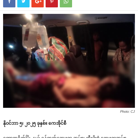
Photo: CJ
နိုဝင်ဘာ ၅၊ ၂၀၂၅ ခုနှစ်။ ကေအိုင်စီ