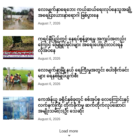
လေးမျက်နှာရေဘေး ကယ်ဆယ်ရေးလုပ်နေသူအချို့
အရေပြားယားနာရောဂါ ဖြစ်ပွားနေ
August 7, 2026
ကရင်နီပြည်တွင် နေရပ်စွန့်ခွာရမှု အကျပ်အတည်း
ကြောင့် မြေမြှုပ်မိုင်းများ အရေးပေါ်ရှင်းလင်းရန်
လိုအပ်နေ
August 6, 2026
လေးမျက်နှာမြို့နယ် ရေကြီးမှုအတွင်း စပါးစိုက်ခင်း
များ ရေနစ်မြုပ်ပျက်စီး
August 6, 2026
ကေအဲန်ယူ ခရိုင်နှစ်ခုတွင် စစ်အုပ်စု လေကြောင်းနှင့်
လက်နက်ကြီး တိုက်ခိုက်မှု ဆက်တိုက်လုပ်ဆောင်၊
အမျိုးသမီး(၁)ဦး သေဆုံး
August 6, 2026
Load more