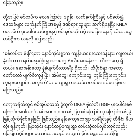
ပြောသည်။
ထို့အပြင် စစ်တပ်က လေကြောင်း၊ ဒရုန်း၊ လက်နက်ကြီးနှင့် ပစ်ခတ်၍
ဒေသခံများ လက်နက်ကြီးအစမှန် ဒဏ်ရာရ‌‌သူများ ဆက်ရှိနေပြီး KNLA
မဟာမိတ် ပူးပေါင်းတပ်များနှင့် စစ်အုပ်စုတိုက်ပွဲ အခြေအနေကို သိထားသူ
တစ်ဦးက ယခုလို ပြောသည်။
“စစ်တပ်က ဗုံးကြဲတာ နောင်ကိုင်းရွာက ကျန်းမာရေးဆေးခန်းနား ကျတယ်၊
နိုဝင်ဘာ ၁ ရက်နေ့ပေါ့။ ရွာသားတွေ ဗုံးသီးအစမှန်တာ၊ ထိတာတွေ ရှိ
တယ်။ ဆေးခန်းတော့ နဲနဲပျက်စီးတာမျိုး ရှိတယ်။ ထီဖိုးစံရွာ ကတော့
တော်တော် ပျက်စီးကုန်ပြီး။ အိမ်တွေ၊ ကျောင်းတွေ၊ ဘုန်းကြီးကျောင်း၊
ဘုရား‌ကျောင်း အကုန်ဘဲ”ဟု ကျေးရွာ ဒေသခံသတင်းအရင်းအမြစ်က
ပြောသည်။
ကော့ကရိတ်တွင် စစ်အုပ်စုသည် ခွဲထွက် DKBA ဗိုလ်ဘိ၊ BGF ပူးပေါင်းစစ်
ကြောင်းအပါအဝင် အင်အား ၁,၀၀၀ ခန့် ဖြင့် စစ်ကြောင်း ၃ ကြောင်း ခန့် ခွဲ
ဖြန့် တိုက်ခိုက်နေခြင်း ဖြစ်သည်။ နန်းကော့တေးရွာ သင်္ချိုင်းနှင့် ထီဖိုစံ၊ မိဖာ
လဲ့၊ ရန်ကုတ်၊ မြပတိုင်၊ နောင်ထပ္ပံကျေးရွာ လမ်းဆုံလမ်းပိုင်းတွင်လည်း
မြေမြုတ်မိုင်းများ ထောင်ထားသည့် အတွက် မိုင်းအန္တရယ်သတိပြု