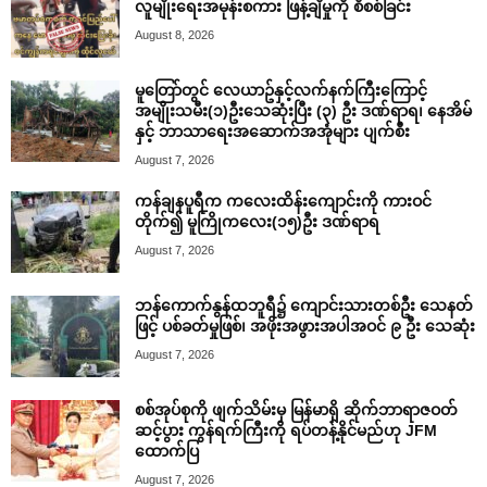
လူမျိုးရေးအမုန်းစကား ဖြန့်ချိမှုကို စိစစ်ခြင်း
August 8, 2026
မူတြော်တွင် လေယာဥ်နှင့်လက်နက်ကြီးကြောင့်
အမျိုးသမီး(၁)ဦးသေဆုံးပြီး (၃) ဦး ဒဏ်ရာရ၊ နေအိမ်
နှင့် ဘာသာရေးအဆောက်အအုံများ ပျက်စီး
August 7, 2026
ကန်ချနပူရီက ကလေးထိန်းကျောင်းကို ကားဝင်
တိုက်၍ မူကြိုကလေး(၁၅)ဦး ဒဏ်ရာရ
August 7, 2026
ဘန်ကောက်နွန်ထဘူရီ၌ ကျောင်းသားတစ်ဦး သေနတ်
ဖြင့် ပစ်ခတ်မှုဖြစ်၊ အဖိုးအဖွားအပါအဝင် ၉ ဦး သေဆုံး
August 7, 2026
စစ်အုပ်စုကို ဖျက်သိမ်းမှ မြန်မာရှိ ဆိုက်ဘာရာဇဝတ်
ဆင့်ပွား ကွန်ရက်ကြီးကို ရပ်တန့်နိုင်မည်ဟု JFM
ထောက်ပြ
August 7, 2026