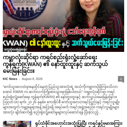
တွေ့ဆုံမေးမြန်းခန်း
ကမ္ဘာလုံးဆိုင်ရာ ကရင်စည်းရုံးလှုံ့ဆော်ရေး
ကွန်ရက်(KWAN) ၏ နော်ထူးထူးနှင့် ဆက်သွယ်
မေးမြန်းခြင်း။
-
KIC News
August 8, 2026
0
“ကော်သူးလေထဲမှာနေထိုင်နေတဲ့ ပြည်သူအားလုံးရဲ့ အသံကိုကမ္ဘာကပိုမိုကြားသိလာ
အောင် KWAN က ဆက်လက်ကြိုးစားသွားမှာဖြစ်ပါတယ်” ကမ္ဘာလုံးဆိုင်ရာ ကရင်
စည်းရုံးလှုံ့ဆော်ရေး ကွန်ရက်(KWAN) ၏ နော်ထူးထူးနှင့် ဆက်သွယ်မေးမြန်းခြင်း။
ဩဂုတ် (၈) ရက်၊ ၂၀၂၆ ခုနှစ်။ ကေအိုင်စီ ကော်သူးလေ(ကရင်ပြည်)နှင့် ကရင်လူမျိုး
များအတွက် ကမ္ဘာ့နေရာအနှံ့အပြားရှိ အရပ်ဖက် ကရင်အဖွဲ့အစည်း၊ ကရင်လူမျိုးများ
အားလုံး ချိတ်ဆက်၍ စည်းရုံးလှုံ့ဆော်မှုများလုပ်ဆောင်ရန် ပြီးခဲ့သည့်...
ရုပ်သံဖိုင်အဟောင်းအသုံးပြုပြီး ကရင်နှင့်ဗမာအကြား