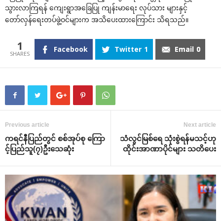
သွားလာကြရန် ကျေးရွာအခြေပြု ကျန်းမာရေး လုပ်သား များနှင့်
တော်လှန်ရေးတပ်ဖွဲ့ဝင်များက အသိပေးထားကြောင်း သိရသည်။
1
Facebook
Twitter
1
Email
0
Previous article
Next article
ကရင်နီပြည်တွင် စစ်အုပ်စု ကြော
သံလွင်မြစ်ရေ သုံးစွဲရန်မသင့်ဟု
င့်ပြည်သူ(၇)ဦးသေဆုံး
ထိုင်းအာဏာပိုင်များ သတိပေး