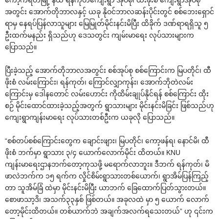
ကော့ကရိတ်မြို့ နယ် ရန်ကုတ်ကျေးရွာ အုပ်စု၊ ထီးဖိုးစံ ကျေးရွာအုပ်စု
အတွင်း အောက်တိုဘာလနှင့် ယခု နိုဝင်ဘာလဆန်းပိုင်းတွင် စစ်ဘေးရှောင်
ရာမှ နေရပ်ပြန်လာသူများ မြေမြုတ်မိုင်းနင်းမိပြီး ထိခိုက် ဒဏ်ရာရရှိသူ ၅
ဦးထက်မနည်း ရှိသည်ဟု ဒေသတွင်း ကျမ်းမာရေး လုပ်သားများက
ပြောသည်။
ပြီးခဲ့သည့် အောက်တိုဘာလအတွင်း စစ်အုပ်စု စစ်ကြောင်းက မြပတိုင်၊ ထီ
ဖိုးစံ လမ်းကြောင်း၊ ရန်ကုတ်‌၊ ကြောင်လျှာကုန်း၊‌ အောက်ဘိုတဲလမ်း‌
ကြောင်းမှ ဒေါနတောင် လမ်းဟောင်း ကိုထိမ်းချုပ်နိုင်ရန် စစ်ကြောင်း ထိုး
စဉ် မိုင်းထောင်ထားခဲ့သည့်အတွက် ရွာသားများ မိုင်းနင်းမိခြင်း ဖြစ်သည်ဟု
ကျေးရွာကျန်းမာရေး လုပ်သားတစ်ဦးက ယခုလို ပြောသည်။
“စစ်တပ်စစ်ကြောင်းတွေက ချောင်းဖျား၊ မြပတိုင်၊‌ ကော့ဖန်ရ၊‌ နောင်မိ၊ ထီ
ဖိုးစံ ဘက်မှာ ရွာသား ၃‌‌/၄ ယောက်လောက်မိုင်း ထိတယ်။ KNU
ကျန်းမာရေးဌာနဘက်တော့ကုသဖို့ မရောက်လာဘူး။ ဒီဘက် ရန်ကုတ်၊ မိ
ဖာလဲဘက်က ၁၅ ရက်က လှိုင်စိမ်းရွာသားတစ်ယောက်၊ ရွာအိမ်ပြန်ကြည့်
တာ သူအိမ်ခြံ ထဲမှာ မိုင်းနင်းမိပြီး ယာဘက် ခြေထောက်ပြတ်သွားတယ်။
စောဖာသာ့ဒိ၊ အသက်၃၃နှစ် ဖြစ်တယ်။ အခုလထဲ မှာ ၅ ‌‌‌‌‌‌ယောက် လောက်
တော့မိုင်းထိတယ်။ တစ်‌ယာက်ဘဲ အချက်အလက်ရသေးတယ်” ဟု ၎င်းက