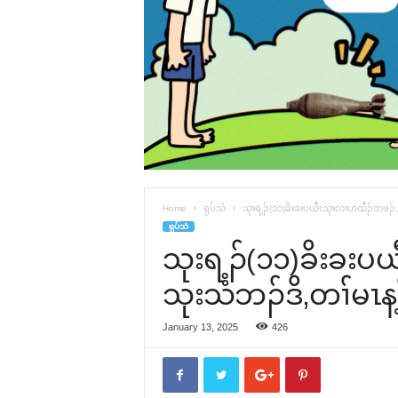
Home
ရုပ်သံ
သုးရ့ၣ်(၁၁)ခိးခးပယီၤသုးလၢဟဲထီၣ်တဖၣ်,ပ
ရုပ်သံ
သုးရ့ၣ်(၁၁)ခိးခး
သုးသံဘၣ်ဒိ,တၢ်မၤန့
January 13, 2025
426