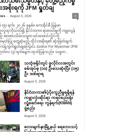
ာသိမ်းသမ္မတနှင့် တွေ့မည့်ကိစ္စ
်းအစိုးရကို JFM ရှုတ်ချ
-
ews
August 5, 2026
0
(၅) ရက်၊ ၂၀၂၆ ခုနှစ်။ ကေအိုင်စီ မြန်မာ
ူလူထုကိုသတ်၍ နိုင်ငံတကာ ရာဇဝတ်မှုကို ကျုးလွန်
် အာဏာသိမ်းသမ္မတ မင်းအောင်လှိုင်ကို
တ်ပြု တွေ့ဆုံမည့် ထိုင်းအစိုးရ၏ ဆုံးဖြတ်ချက်
 ကန့်ကွက်ရှုတ်ချကြောင်း Justice For Myanmar-JFM
တ်လ (၃) ရက်နေ့က ထုတ်ပြန်သည်။ သမ္မတ...
သထုံခရိုင်တွင် ဇူလိုင်လအတွင်း
စစ်အုပ်စု (၁၀) ဦးသေဆုံးပြီး (၁၅)
ဦး ဒဏ်ရာရ
August 5, 2026
နိုင်ငံတကာ၏ပံ့ပိုးကူညီမှုရရှိရန်
ကမ္ဘာလုံးဆိုင်ရာ ကရင်စည်းရုံး
လှုံ့ဆော်ရေး ကွန်ရက်(KWAN)
ဖွဲ့စည်း
August 5, 2026
လေးမျက်နှာမြို့နယ် ရေဘေးသင့်