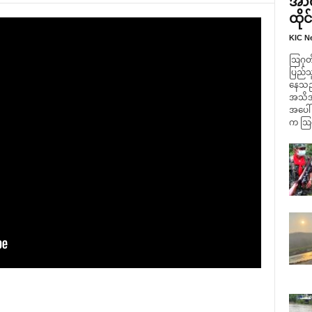
အာဏ
ထိုင
KIC N
ဩဂုတ် 
ပြည်သ
နေသည့
အသိအမှ
အပေါ်
က ဩဂု