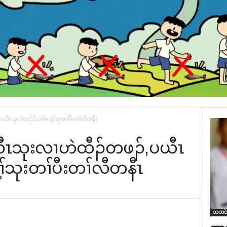
ယီၤသုးသံဘၣ်ဒိ,တၢ်မၤန့ၢ်သုးတၢ်ပီးတၢ်လီတနီၤ
ပယီၤသုးလၢဟဲထီၣ်တဖၣ်,ပယီၤ
ၢ်သုးတၢ်ပီးတၢ်လီတနီၤ
သတင်