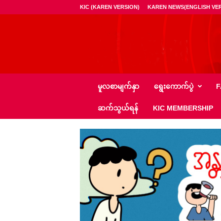
KIC (KAREN VERSION)
KAREN NEWS(ENGLISH VER
ကေ
မူလစာမျက်နှာ
ရွေး‌ကောက်ပွဲ
F
အို
င်
ဆက်သွယ်ရန်
KIC MEMBERSHIP
စီ
–
K
I
C
N
e
w
s