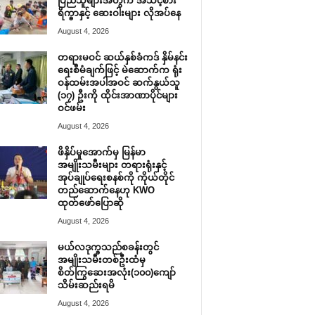
ပြည်သူများအတွက် အသင့်စား
ရိက္ခာနှင့် ဆေးဝါးများ လိုအပ်နေ
August 4, 2026
တရားမဝင် ဆယ်နှစ်ခံကဒ် နှိမ်နင်း
ရေးစီမံချက်ဖြင့် မဲဆောက်က ရုံး
ဝန်ထမ်းအပါအဝင် ဆက်နွယ်သူ
(၁၇) ဦးကို ထိုင်းအာဏာပိုင်များ
ဝင်ဖမ်း
August 4, 2026
ဖိနှိပ်မှုအောက်မှ မြန်မာ
အမျိုးသမီးများ တရားရုံးနှင့်
အုပ်ချုပ်ရေးစနစ်ကို ကိုယ်တိုင်
တည်ဆောက်နေဟု KWO
ထုတ်ဖော်ပြောဆို
August 4, 2026
မယ်လဒုက္ခသည်စခန်းတွင်
အမျိုးသမီးတစ်ဦးထံမှ
စိတ်ကြွဆေးအလုံး(၁၀၀)ကျော်
သိမ်းဆည်းရမိ
August 4, 2026