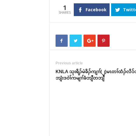
1
Facebook
Twitt
Previous article
KNLA သုးရိၣ်မဲခိၣ်ကျၢၢ်(၂)မၤတၢ်ထံၣ်လိၥ်
ဘျံးဒဝဲၢ်ကမျၢၢ်ခံဘျီတဘျီ