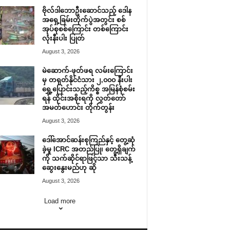
ဗိုလ်ဒါဘောဦးဆောင်သည့် ဒေါန
အရှေ့ခြမ်းတိုက်ပွဲအတွင်း စစ်
အုပ်စုစစ်ကြောင်း တစ်ကြောင်း
လုံးနီးပါး ပြုတ်
August 3, 2026
မဲဆောက်-ဖုတ်ဖရ လမ်းကြောင်း
မှ တရုတ်နိုင်ငံသား ၂,၀၀၀ နီးပါး
ရွှေ့ပြောင်းသည့်ကိစ္စ အမြန်စုံစမ်း
ရန် ထိုင်းအစိုးရကို လွှတ်တော်
အမတ်ဟောင်း တိုက်တွန်း
August 3, 2026
ဒေါ်အောင်ဆန်းစုကြည်နှင့် တွေ့ဆုံ
ခဲ့မှု ICRC အတည်ပြု၊ တွေ့ရှိချက်
ကို သက်ဆိုင်ရာဖြင့်သာ သီးသန့်
ဆွေးနွေးမည်ဟု ဆို
August 3, 2026
Load more