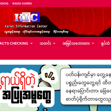
SION)
RADIO KAREN
ACTS CHECKING
သတင်း
အမြင်သ‌ဘောထား
ရုပ်သံ