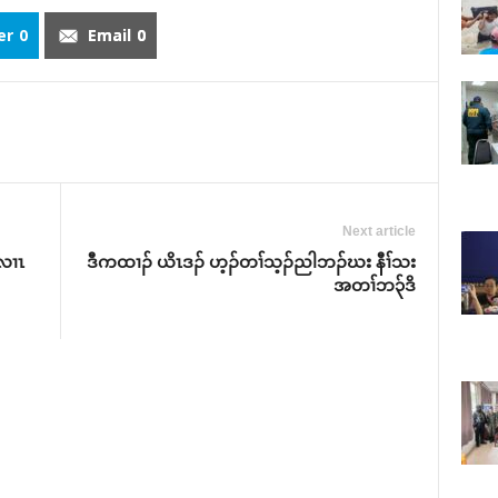
er
0
Email
0
Next article
လၢၤ
ဒီကထၢၣ် ယိၤဒၣ် ဟ့ၣ်တၢ်သ့ၣ်ညါဘၣ်ဃး နီၢ်သး
အတၢ်ဘ၃်ဒိ