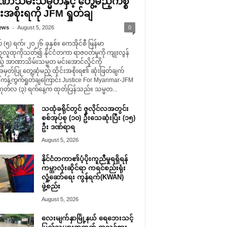
ာသိမ်းသမ္မတနှင့် တွေ့မည့်ကိစ္စ
်းအစိုးရကို JFM ရှုတ်ချ
-
ews
August 5, 2026
0
(၅) ရက်၊ ၂၀၂၆ ခုနှစ်။ ကေအိုင်စီ မြန်မာ
ူလူထုကိုသတ်၍ နိုင်ငံတကာ ရာဇဝတ်မှုကို ကျုးလွန်
် အာဏာသိမ်းသမ္မတ မင်းအောင်လှိုင်ကို
တ်ပြု တွေ့ဆုံမည့် ထိုင်းအစိုးရ၏ ဆုံးဖြတ်ချက်
 ကန့်ကွက်ရှုတ်ချကြောင်း Justice For Myanmar-JFM
တ်လ (၃) ရက်နေ့က ထုတ်ပြန်သည်။ သမ္မတ...
သထုံခရိုင်တွင် ဇူလိုင်လအတွင်း
စစ်အုပ်စု (၁၀) ဦးသေဆုံးပြီး (၁၅)
ဦး ဒဏ်ရာရ
August 5, 2026
နိုင်ငံတကာ၏ပံ့ပိုးကူညီမှုရရှိရန်
ကမ္ဘာလုံးဆိုင်ရာ ကရင်စည်းရုံး
လှုံ့ဆော်ရေး ကွန်ရက်(KWAN)
ဖွဲ့စည်း
August 5, 2026
လေးမျက်နှာမြို့နယ် ရေဘေးသင့်