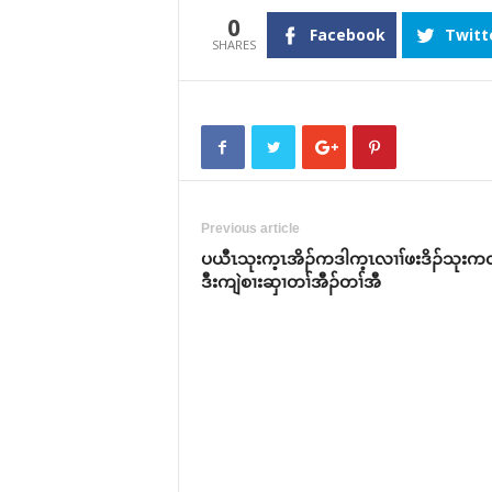
0
Facebook
Twitt
Previous article
ပယီၤသုးက့ၤအိၣ်ကဒါက့ၤလၢၢ်ဖးဒိၣ်သုးက
ဒီးကျဲစၢးဆှၢတၢ်အီၣ်တၢ်အီ