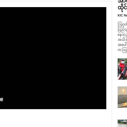
အာဏ
ထိုင
KIC N
ဩဂုတ် 
ပြည်သ
နေသည့
အသိအမှ
အပေါ်
က ဩဂု