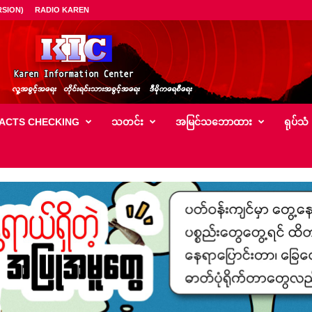
SION)
RADIO KAREN
ACTS CHECKING
သတင်း
အမြင်သ‌ဘောထား
ရုပ်သံ