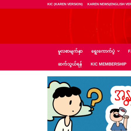
KIC (KAREN VERSION)
KAREN NEWS(ENGLISH VER
ကေ
မူလစာမျက်နှာ
ရွေး‌ကောက်ပွဲ
F
အို
င်
ဆက်သွယ်ရန်
KIC MEMBERSHIP
စီ
–
K
I
C
N
e
w
s