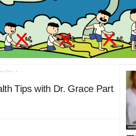
race Part – 3
th Tips with Dr. Grace Part
သတင်