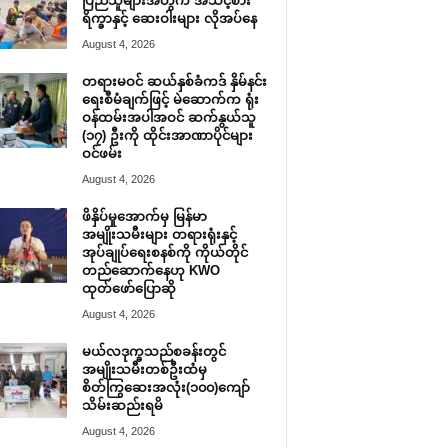
ပြည်သူများအတွက် အသင့်စား
ရိက္ခာနှင့် ဆေးဝါးများ လိုအပ်နေ
August 4, 2026
တရားမဝင် ဆယ်နှစ်ခံကဒ် နှိမ်နင်း
ရေးစီမံချက်ဖြင့် မဲဆောက်က ရုံး
ဝန်ထမ်းအပါအဝင် ဆက်နွယ်သူ
(၁၇) ဦးကို ထိုင်းအာဏာပိုင်များ
ဝင်ဖမ်း
August 4, 2026
ဖိနှိပ်မှုအောက်မှ မြန်မာ
အမျိုးသမီးများ တရားရုံးနှင့်
အုပ်ချုပ်ရေးစနစ်ကို ကိုယ်တိုင်
တည်ဆောက်နေဟု KWO
ထုတ်ဖော်ပြောဆို
August 4, 2026
မယ်လဒုက္ခသည်စခန်းတွင်
အမျိုးသမီးတစ်ဦးထံမှ
စိတ်ကြွဆေးအလုံး(၁၀၀)ကျော်
သိမ်းဆည်းရမိ
August 4, 2026