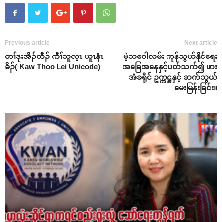
Previous article
Next article
တၢ်ဒုးအိၣ်ထီၣ် ကီၢ်သူလ့ၤ ယူၤနံၤ
မဲ့သဝေါလမ်း ကုန်သွယ်နိုင်ရေး
ခိၣ်( Kaw Thoo Lei Unicode)
အခြေအနေနှင့်ပတ်သက်၍ ဖား
အံခရိုင် ဥက္ကဋ္ဌနှင့် ဆက်သွယ်
မေးမြန်းခြင်း။