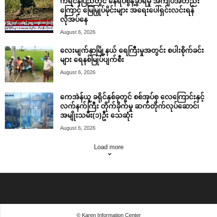
ကရင်နီပြည်တွင် နေရပ်စွန့်ခွာရမှု အကျပ်အတည်း
ကြောင့် မြေမြှုပ်မိုင်းများ အရေးပေါ်ရှင်းလင်းရန်
လိုအပ်နေ
August 6, 2026
လေးမျက်နှာမြို့နယ် ရေကြီးမှုအတွင်း စပါးစိုက်ခင်း
များ ရေနစ်မြုပ်ပျက်စီး
August 6, 2026
ကေအဲန်ယူ ခရိုင်နှစ်ခုတွင် စစ်အုပ်စု လေကြောင်းနှင့်
လက်နက်ကြီး တိုက်ခိုက်မှု ဆက်တိုက်လုပ်ဆောင်၊
အမျိုးသမီး(၁)ဦး သေဆုံး
August 6, 2026
Load more
© Karen Information Center