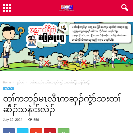
Home
ရုပ်သံ
တၢ်ကဘၣ်မၤလီၤကဆှၣ်ကွံာ်သးတၢ်ဆီၣ်သနံးဒ်လဲၣ်
ရုပ်သံ
တၢ်ကဘၣ်မၤလီၤကဆှၣ်ကွံာ်သးတၢ်
ဆီၣ်သနံးဒ်လဲၣ်
July 12, 2024
556