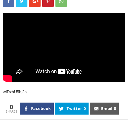
wIDxhU5hj2s
0
Facebook
Twitter
0
Email
0