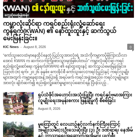
တွေ့ဆုံမေးမြန်းခန်း
ကမ္ဘာလုံးဆိုင်ရာ ကရင်စည်းရုံးလှုံ့ဆော်ရေး
ကွန်ရက်(KWAN) ၏ နော်ထူးထူးနှင့် ဆက်သွယ်
မေးမြန်းခြင်း။
-
KIC News
August 8, 2026
0
“ကော်သူးလေထဲမှာနေထိုင်နေတဲ့ ပြည်သူအားလုံးရဲ့ အသံကိုကမ္ဘာကပိုမိုကြားသိလာ
အောင် KWAN က ဆက်လက်ကြိုးစားသွားမှာဖြစ်ပါတယ်” ကမ္ဘာလုံးဆိုင်ရာ ကရင်
စည်းရုံးလှုံ့ဆော်ရေး ကွန်ရက်(KWAN) ၏ နော်ထူးထူးနှင့် ဆက်သွယ်မေးမြန်းခြင်း။
ဩဂုတ် (၈) ရက်၊ ၂၀၂၆ ခုနှစ်။ ကေအိုင်စီ ကော်သူးလေ(ကရင်ပြည်)နှင့် ကရင်လူမျိုး
များအတွက် ကမ္ဘာ့နေရာအနှံ့အပြားရှိ အရပ်ဖက် ကရင်အဖွဲ့အစည်း၊ ကရင်လူမျိုးများ
အားလုံး ချိတ်ဆက်၍ စည်းရုံးလှုံ့ဆော်မှုများလုပ်ဆောင်ရန် ပြီးခဲ့သည့်...
ရုပ်သံဖိုင်အဟောင်းအသုံးပြုပြီး ကရင်နှင့်ဗမာအကြား
လူမျိုးရေးအမုန်းစကား ဖြန့်ချိမှုကို စိစစ်ခြင်း
August 8, 2026
မူတြော်တွင် လေယာဥ်နှင့်လက်နက်ကြီးကြောင့်
အမျိုးသမီး(၁)ဦးသေဆုံးပြီး (၃) ဦး ဒဏ်ရာရ၊ နေအိမ်
နှင့် ဘာသာရေးအဆောက်အအုံများ ပျက်စီး