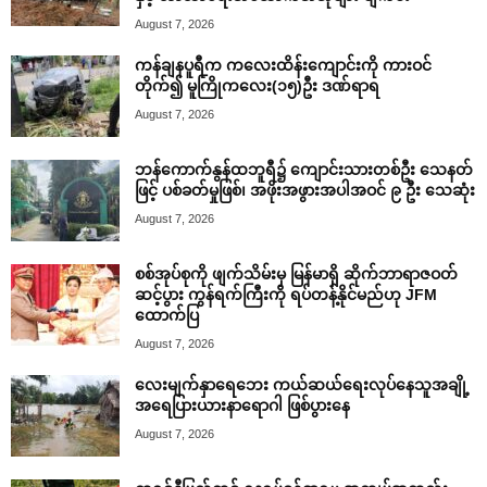
August 7, 2026
ကန်ချနပူရီက ကလေးထိန်းကျောင်းကို ကားဝင်
တိုက်၍ မူကြိုကလေး(၁၅)ဦး ဒဏ်ရာရ
August 7, 2026
ဘန်ကောက်နွန်ထဘူရီ၌ ကျောင်းသားတစ်ဦး သေနတ်
ဖြင့် ပစ်ခတ်မှုဖြစ်၊ အဖိုးအဖွားအပါအဝင် ၉ ဦး သေဆုံး
August 7, 2026
စစ်အုပ်စုကို ဖျက်သိမ်းမှ မြန်မာရှိ ဆိုက်ဘာရာဇဝတ်
ဆင့်ပွား ကွန်ရက်ကြီးကို ရပ်တန့်နိုင်မည်ဟု JFM
ထောက်ပြ
August 7, 2026
လေးမျက်နှာရေဘေး ကယ်ဆယ်ရေးလုပ်နေသူအချို့
အရေပြားယားနာရောဂါ ဖြစ်ပွားနေ
August 7, 2026