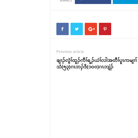
Previous article
ချၢၣ်လွံၢ်ထူၣ်ကီၢ်ရ့ၣ်ယဲၢ်လါအတီၢ်ပူၤကမျၢၢ်
သံ(၅၃)ဂၤဘၣ်ဒိ(၁၀၀)ဂၤဘျဲၣ်