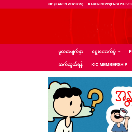
KIC (KAREN VERSION)
KAREN NEWS(ENGLISH VER
ကေ
မူလစာမျက်နှာ
ရွေး‌ကောက်ပွဲ
F
အို
င်
ဆက်သွယ်ရန်
KIC MEMBERSHIP
စီ
–
K
I
C
N
e
w
s