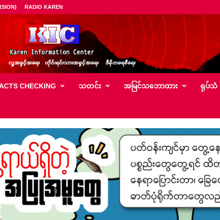
SION)
RADIO KAREN
ACTS CHECKING
သတင်း
အမြင်သ‌ဘောထား
ရုပ်သံ