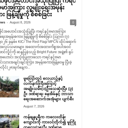
်သံဖိုင်အဟောင်းအသုံးပြုပြီး ကရင်
့်ဗမာအကြား လူမျိုးရေးအမုန်း
 ဖြန့်ချိမှုကို စိစစ်ခြင်း
-
ews
August 8, 2026
0
ဖိုင်အဟောင်းအသုံးပြုပြီး ကရင်နှင့်ဗမာအကြား
းရေးအမုန်းစကား ဖြန့်ချိမှုကို စိစစ်ခြင်း ဩဂုတ် (၇)
၂၀၂၆ ခုနှစ်။ KIC/ The Red Flag/ MFCN ထိုင်းရောက်
မာအလုပ်သမားများ အထောက်အထားကိစ္စအပါအဝင်
ာင်လှိုင်ကို ဆန္ဒပြခဲ့သည့် Bright Future အဖွဲ့၏ ရုပ်
င်အဟောင်း အသုံးပြုထားသော ကရင်နှင့်ဗမာ
ရင်းသားအချင်းချင်းကြား အမုန်းစကားဖြန့်ဝေမှု ပြီးခဲ့
လိုင်(၂၈)ရက်နေ့က...
မူတြော်တွင် လေယာဥ်နှင့်
လက်နက်ကြီးကြောင့်
အမျိုးသမီး(၁)ဦးသေဆုံးပြီး (၃)
ဦး ဒဏ်ရာရ၊ နေအိမ်နှင့် ဘာသာ
ရေးအဆောက်အအုံများ ပျက်စီး
August 7, 2026
ကန်ချနပူရီက ကလေးထိန်း
ကျောင်းကို ကားဝင်တိုက်၍ မူကြို
ကလေး(၁၅)ဦး ဒဏ်ရာရ