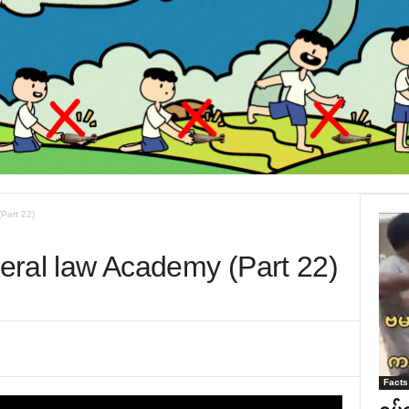
(Part 22)
deral law Academy (Part 22)
Facts