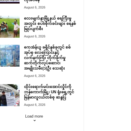
August 6, 2026
လေးမျက်နှာမြို့နယ် ရေကြီးမှု
အတွင်း စပါးစိုက်ခင်းများ ရေနစ်
မြုပ်ပျက်စီး
August 6, 2026
ကေအဲန်ယူ ခရိုင်နှစ်ခုတွင် စစ်
အုပ်စု လေကြောင်းနှင့်
လက်နက်ကြီး တိုက်ခိုက်မှု
ဆက်တိုက်လုပ်ဆောင်၊
အမျိုးသမီး(၁)ဦး သေဆုံး
August 6, 2026
ထိုင်းရောက်မင်းအောင်လှိုင်ကို
ဘန်ကောက်မြို့၊ UN ရုံးရှေ့တွင်
မြန်မာလူငယ်တစ်စု ဆန္ဒပြ
August 6, 2026
Load more