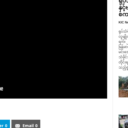
ရုပ
နှင
စကား
KIC N
ရုပ်သံ
လူမျို
ရက်၊ 
မြန်
မင်းအေ
သံဖို
တိုင်း
သည့်ဇူ
er
0
Email
0