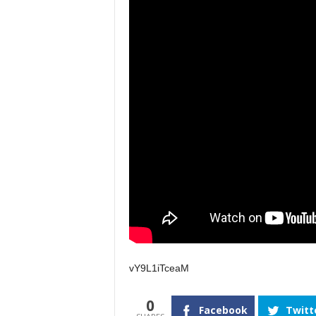
vY9L1iTceaM
0
Facebook
Twitt