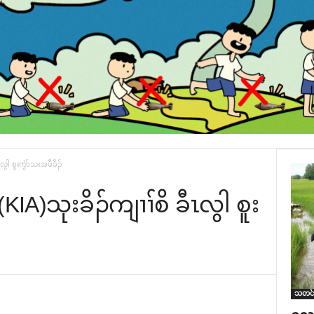
လွါ စူးကွံာ်သးအဖီခိၣ်
IA)သုးခိၣ်ကျၢၢ်စိ ခီၤလွါ စူး
သတင်