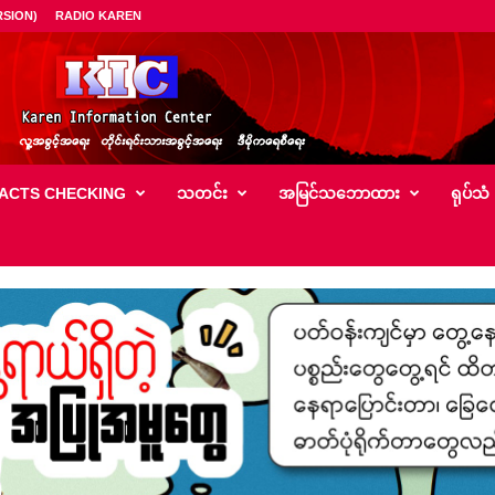
SION)
RADIO KAREN
ACTS CHECKING
သတင်း
အမြင်သ‌ဘောထား
ရုပ်သံ