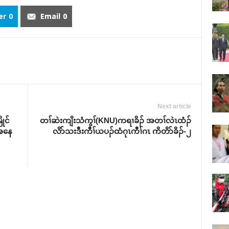
er
0
Email
0
Next article
ုင်
တၢ်ဆဲးကျိးသံကွၢ်(KNU)ကရၢခိၣ် အတၢ်လဲၤထံၣ်
ေအနေ
လိာ်သးဒီးကီၢ်ယပၣ်ထံဂုၤကီၢ်ဂၤ ကိတိာ်ခိၣ်-၂