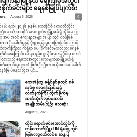
မျက်နှာမြို့နယ် ရေကြီးမှုအတွင်း
စိုက်ခင်းများ ရေနစ်မြုပ်ပျက်စီး
-
ews
August 6, 2026
0
(၆) ရက်၊ ၂၀၂၆ ခုနှစ်။ ကေအိုင်စီ ဧရာဝတီတိုင်း
း၊ ဟင်္သာတခရိုင် လေးမျက်နှာမြို့နယ်ရှိ အိုင်သပြု
ွာ အပါအဝင် ကျေးရွာအများအပြားတွင် ငဝန်မြစ်
ကျိုးပေါက်မှုနှင့် မိုးရွာသွန်းမှုများပြားခြင်းကြောင့်
လက်ကြီးလျက်ရှိရာ စပါးစိုက်ခင်းများလည်း ရေနစ်
ျက်စီးနေကြောင်း သိရသည်။ ဇူလိုင်လကုန်ပိုင်းမှ စတင်
ေါ်လာသည့် ရေဘေးအတွင်း လေးမျက်နှာမြို့နယ်ရှိ
က်တောင်သူများ၏ စိုက်ပျိုးပြီးကာစ မိုးစပါးပင်ပေါက်
ေနစ်မြုပ်နေသည့်အပြင်...
ကေအဲန်ယူ ခရိုင်နှစ်ခုတွင် စစ်
အုပ်စု လေကြောင်းနှင့်
လက်နက်ကြီး တိုက်ခိုက်မှု
ဆက်တိုက်လုပ်ဆောင်၊
အမျိုးသမီး(၁)ဦး သေဆုံး
August 6, 2026
ထိုင်းရောက်မင်းအောင်လှိုင်ကို
ဘန်ကောက်မြို့၊ UN ရုံးရှေ့တွင်
မြန်မာလူငယ်တစ်စု ဆန္ဒပြ