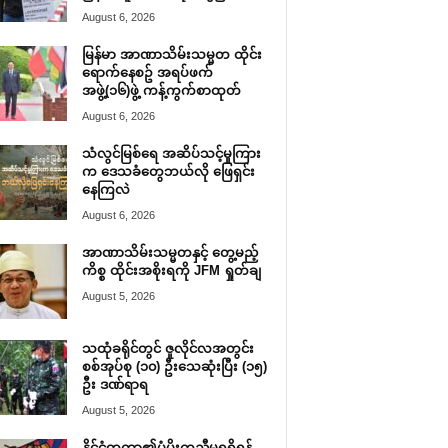
August 6, 2026
မြန်မာ အာဏာသိမ်းသမ္မတ ထိုင်း
ရောက်နေစဥ် အရပ်ဖက်
အဖွဲ့(၁၆)ဖွဲ့ ကန့်ကွက်စာထုတ်
August 6, 2026
သံလွင်မြစ်ရေ အဆိပ်သင့်မှုကြား
က ဒေသခံတွေဘယ်လို ဖြေရှင်း
နေကြလဲ
August 6, 2026
အာဏာသိမ်းသမ္မတနှင့် တွေ့မည့်
ကိစ္စ ထိုင်းအစိုးရကို JFM ရှုတ်ချ
August 5, 2026
သထုံခရိုင်တွင် ဇူလိုင်လအတွင်း
စစ်အုပ်စု (၁၀) ဦးသေဆုံးပြီး (၁၅)
ဦး ဒဏ်ရာရ
August 5, 2026
နိုင်ငံတကာ၏ပံ့ပိုးကူညီမှုရရှိရန်