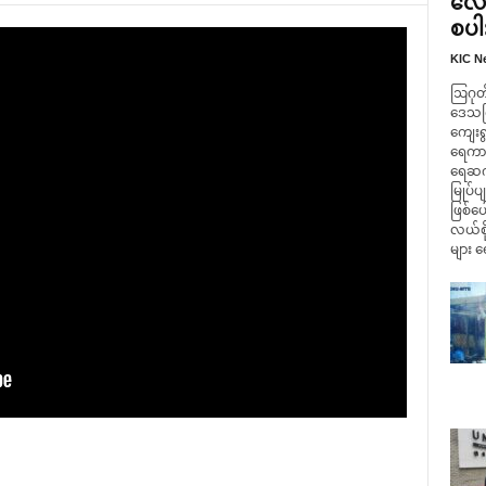
လေး
စပါး
KIC N
ဩဂုတ် 
ဒေသကြီ
ကျေးရ
ရေကာတာ
ရေဆက်
မြုပ်ပ
ဖြစ်ပ
လယ်စို
များ ရ