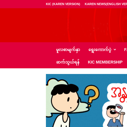
KIC (KAREN VERSION)
KAREN NEWS(ENGLISH VER
ကေ
မူလစာမျက်နှာ
ရွေး‌ကောက်ပွဲ
F
အို
င်
ဆက်သွယ်ရန်
KIC MEMBERSHIP
စီ
–
K
I
C
N
e
w
s