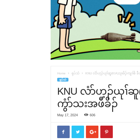
Home
ရုပ်သံ
KNU လံာ်ဟ့ၣ်ယုၢ်ဆူ(KIA)သုးခိၣ်ကျၢၢ်စိ ခီၤ
ရုပ်သံ
KNU လံာ်ဟ့ၣ်ယုၢ်ဆူ(K
ကွံာ်သးအဖီခိၣ်
May 17, 2024
606