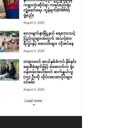
ကမ္ဘာလုံးဆိုင်ရာ ကရင်စည်းရုံး
လှုံ့ဆော်ရေး ကွန်ရက်(KWAN)
ဖွဲ့စည်း
August 5, 2026
လေးမျက်နှာမြို့နယ် ရေဘေးသင့်
ပြည်သူများအတွက် အသင့်စား
ရိက္ခာနှင့် ဆေးဝါးများ လိုအပ်နေ
August 4, 2026
တရားမဝင် ဆယ်နှစ်ခံကဒ် နှိမ်နင်း
ရေးစီမံချက်ဖြင့် မဲဆောက်က ရုံး
ဝန်ထမ်းအပါအဝင် ဆက်နွယ်သူ
(၁၇) ဦးကို ထိုင်းအာဏာပိုင်များ
ဝင်ဖမ်း
August 4, 2026
Load more