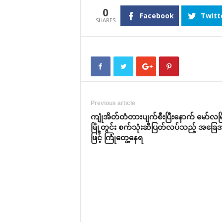
0
Facebook
Twitt
Previous article
ကျုံအိတ်တံတားပျက်စီးပြီးနောက် မော်လမြိ
မြို့တွင်း စက်သုံးဆီပြတ်လပ်သည့် အခြ
ဖြင့် ကြုံတွေ့နေရ