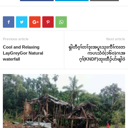
Previous article
Next article
Cool and Relaxing
ရှါတီ၀့ၢ်တၢ်ဒုးအပူၤသုးကီၢ်ကးတ
LayGreyGor Natural
ကပၤသံ၀ဲ(၁၆၀)ဂၤအ
waterfall
ဂ့ၢ်(KNDF)ထုးထီၣ်ပာ်ဖျါ၀ဲ