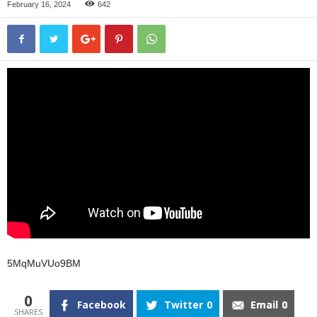
February 16, 2024
642
5MqMuVUo9BM
0
Facebook
Twitter
0
Email
0