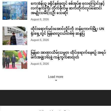
ကေအဲန်ယူ ခရိုင်နှစ်ခုတွင် စစ်အုပ်စု လေကြောင်းနှင့်
လက်နက်ကြီး တိုက်ခိုက်မှု ဆက်တိုက်လုပ်ဆောင်၊
အမျိုးသမီး(၁)ဦး သေဆုံး
August 6, 2026
ထိုင်းရောက်မင်းအောင်လှိုင်ကို ဘန်ကောက်မြို့၊ UN
ရုံးရှေ့တွင် မြန်မာလူငယ်တစ်စု ဆန္ဒပြ
August 6, 2026
မြန်မာ အာဏာသိမ်းသမ္မတ ထိုင်းရောက်နေစဥ် အရပ်
ဖက်အဖွဲ့(၁၆)ဖွဲ့ ကန့်ကွက်စာထုတ်
August 6, 2026
Load more