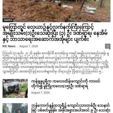
သတင်း
မူတြော်တွင် လေယာဥ်နှင့်လက်နက်ကြီးကြောင့်
အမျိုးသမီး(၁)ဦးသေဆုံးပြီး (၃) ဦး ဒဏ်ရာရ၊ နေအိမ်
နှင့် ဘာသာရေးအဆောက်အအုံများ ပျက်စီး
-
KIC News
August 7, 2026
0
ဩဂုတ် (၇) ရက်၊ ၂၀၂၆ ခုနှစ်။ ကေအိုင်စီ ကေအဲန်ယူ-ကရင်အမျိုးသားအစည်းအရုံး မူ
တြော်/ဖာပွန်ခရိုင်တွင် စစ်အုပ်စု၏ လေယာဥ်နှင့်လက်နက်ကြီး တိုက်ခိုက်မှုကြောင့်
ဩဂုတ်(၅)ရက်နှင့်(၆)ရက်နေ့ နှစ်ရက်အတွင်း ဒေသခံအမျိုးသမီး(၁)ဦး သေဆုံး၊ (၃)ဦး
ဒဏ်ရာရခဲ့ပြီး ဘာသာရေးအဆောက်အအုံ အပါအဝင် နေအိမ်(၄၀) ထက်မနည်း ပျက်စီး
သွားကြောင်း အာဏာပိုင်နှင့်ဒေသခံများထံမှ သိရသည်။ ပြီးခဲ့သည့် ဩဂုတ်လ ၅...
ကန်ချနပူရီက ကလေးထိန်းကျောင်းကို ကားဝင်
တိုက်၍ မူကြိုကလေး(၁၅)ဦး ဒဏ်ရာရ
August 7, 2026
ဘန်ကောက်နွန်ထဘူရီ၌ ကျောင်းသားတစ်ဦး သေနတ်
ဖြင့် ပစ်ခတ်မှုဖြစ်၊ အဖိုးအဖွားအပါအဝင် ၉ ဦး သေဆုံး