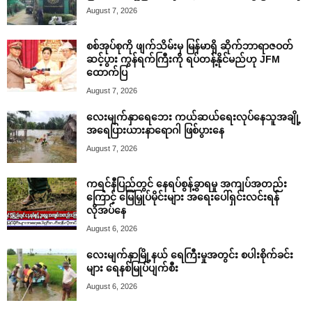
August 7, 2026
စစ်အုပ်စုကို ဖျက်သိမ်းမှ မြန်မာရှိ ဆိုက်ဘာရာဇဝတ်
ဆင့်ပွား ကွန်ရက်ကြီးကို ရပ်တန့်နိုင်မည်ဟု JFM
ထောက်ပြ
August 7, 2026
လေးမျက်နှာရေဘေး ကယ်ဆယ်ရေးလုပ်နေသူအချို့
အရေပြားယားနာရောဂါ ဖြစ်ပွားနေ
August 7, 2026
ကရင်နီပြည်တွင် နေရပ်စွန့်ခွာရမှု အကျပ်အတည်း
ကြောင့် မြေမြှုပ်မိုင်းများ အရေးပေါ်ရှင်းလင်းရန်
လိုအပ်နေ
August 6, 2026
လေးမျက်နှာမြို့နယ် ရေကြီးမှုအတွင်း စပါးစိုက်ခင်း
များ ရေနစ်မြုပ်ပျက်စီး
August 6, 2026