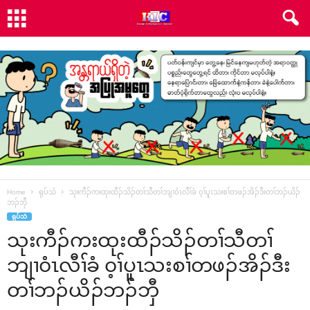
Home
ရုပ်သံ
သုးကီၣ်ကးထုးထီၣ်သိၣ်တၢ်သီတၢ်ဘျၢ၀ံၤလီၢ်ခံ ၀့ၢ်ပူၤသးစၢ်တဖၣ်အိၣ်ဒီးတၢ်ဘၣ်ယိၣ်
ဘၣ်ဘှီ
ရုပ်သံ
သုးကီၣ်ကးထုးထီၣ်သိၣ်တၢ်သီတၢ်
ဘျၢ၀ံၤလီၢ်ခံ ၀့ၢ်ပူၤသးစၢ်တဖၣ်အိၣ်ဒီး
တၢ်ဘၣ်ယိၣ်ဘၣ်ဘှီ