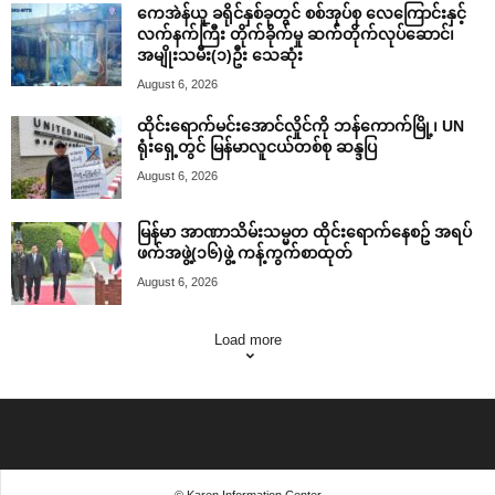
ကေအဲန်ယူ ခရိုင်နှစ်ခုတွင် စစ်အုပ်စု လေကြောင်းနှင့်
လက်နက်ကြီး တိုက်ခိုက်မှု ဆက်တိုက်လုပ်ဆောင်၊
အမျိုးသမီး(၁)ဦး သေဆုံး
August 6, 2026
ထိုင်းရောက်မင်းအောင်လှိုင်ကို ဘန်ကောက်မြို့၊ UN
ရုံးရှေ့တွင် မြန်မာလူငယ်တစ်စု ဆန္ဒပြ
August 6, 2026
မြန်မာ အာဏာသိမ်းသမ္မတ ထိုင်းရောက်နေစဥ် အရပ်
ဖက်အဖွဲ့(၁၆)ဖွဲ့ ကန့်ကွက်စာထုတ်
August 6, 2026
Load more
© Karen Information Center