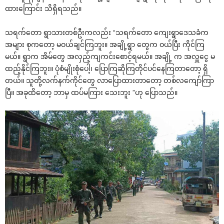
ထားကြောင်း သိရှိရသည်။
သရက်တော ရွာသားတစ်ဦးကလည်း “သရက်တော ကျေးရွာဒေသခံက
အများ စုကတော့ မဝယ်ချင်ကြဘူး။ အချို့ရွာ တွေက ဝယ်ပြီး ကိုင်ကြ
မယ်။ ရွာက အိမ်တွေ အလှည့်ကျကင်းစောင့်ရမယ်။ အချို့ က အလှူငွေ မ
ထည့်နိုင်ကြဘူး။ ပုံစံမျိုးစုံပေါ့၊ ပြောကြဆိုကြတိုင်ပင်နေကြတာတော့ ရှိ
တယ်။ သူတို့လက်နက်ကိုင်တွေ လာပြောထားတာတော့ တစ်လကျော်ကြာ
ပြီ။ အခုထိတော့ ဘာမှ ထပ်မကြား သေးဘူး ”ဟု ပြောသည်။