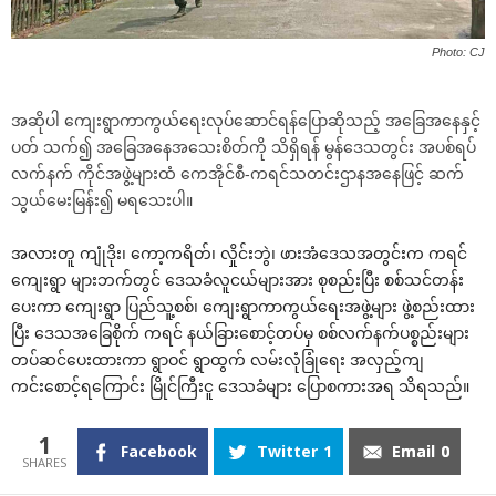
Photo: CJ
အဆိုပါ ကျေးရွာကာကွယ်ရေးလုပ်ဆောင်ရန်ပြောဆိုသည့် အခြေအနေနှင့်
ပတ် သက်၍ အခြေအနေအသေးစိတ်ကို သိရှိရန် မွန်ဒေသတွင်း အပစ်ရပ်
လက်နက် ကိုင်အဖွဲ့များထံ ကေအိုင်စီ-ကရင်သတင်းဌာနအနေဖြင့် ဆက်
သွယ်မေးမြန်း၍ မရသေးပါ။
အလားတူ ကျုံဒိုး၊ ကော့ကရိတ်၊ လှိုင်းဘွဲ၊ ဖားအံဒေသအတွင်းက ကရင်
ကျေးရွာ များဘက်တွင် ဒေသခံလူငယ်များအား စုစည်းပြီး စစ်သင်တန်း
ပေးကာ ကျေးရွာ ပြည်သူ့စစ်၊ ကျေးရွာကာကွယ်ရေးအဖွဲ့များ ဖွဲ့စည်းထား
ပြီး ဒေသအခြေစိုက် ကရင် နယ်ခြားစောင့်တပ်မှ စစ်လက်နက်ပစ္စည်းများ
တပ်ဆင်ပေးထားကာ ရွာဝင် ရွာထွက် လမ်းလုံခြုံရေး အလှည့်ကျ
ကင်းစောင့်ရ‌ကြောင်း မြိုင်ကြီးငူ ဒေသခံများ ပြောစကားအရ သိရသည်။
1
Facebook
Twitter
1
Email
0