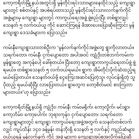
ကော့ကရိတ်မြို့နယ်အတွင်းရှိ မွန်တိုင်းရင်းသားများနေထိုင်သည့် ကျေးရွာ
များတွင် စစ်တပ်နှင့် အပစ်ရပ်ထားသည့် မွန်တိုင်းရင်းသားလက်နက်ကိုင်
အဖွဲ့များမှ ကျေးရွာ များတွင် ကာကွယ်ရေးအဖွဲ့ ဖွဲ့စည်းပြီး တစ်ရွာလျှင်
သေနတ် ၅ လက်ဝယ်ယူ ကိုင် ဆောင်ကြရန် ဖိအားပေးပြောဆိုကြောင်း မွန်
ကျေးရွာ ဒေသခံများက ပြောသည်။
ကမ်းနီကျေးရွာသားတစ်ဦးက “မွန်လက်နက်ကိုင်အဖွဲ့တွေ ရွာကိုလာတယ်။
သရက်တော၊ ကမ်းနီ၊ ငှက်ပျောတော အပါအဝင် ကျုံဒိုးတစ်ဘက်ကမ်းက
မွန်ရွာတွေ အကုန်ပေါ့ ခေါ်စုတယ်။ ပြီးတော့ ကျေးရွာကာကွယ်ရေးတပ်ဖွဲ့ ဖွဲ့
ရမယ်။ တစ်ရွာသေနတ် ၅ လက်ဝယ်ရမယ်။ ရွာက အိမ်တိုင်းပိုက်ဆံထည့်ရ
မယ်ပြောတယ်။ သေနတ်ဝယ်ဖို့ ငွေကြေးအဆင်ပြေတဲ့သူ၊ လုပ်ငန်းရှိတဲ့ သူ
ပိုထည့် ရမယ်ဆိုပြီး လာပြောတယ်။ ရွာတွေက တော့စိတ်မဝင် စားကြတာ
များတယ်။”ဟု ပြောသည်။
ကော့ကရိတ်မြို့နယ်ရှိ ကျုံဒိုး၊ ကမ်းနီ၊ ကမ်းမရိုက်၊ ကော့လှိုက်၊ မင်းရွာ၊
ကော့ဘိမ်း၊ ကော့ပေါက်၊ ဘုရားကုန်း၊ ငှက်ပျောတော၊ သရက်တော
ကျေးရွာများတွင် ကျေးရွာ ကာကွယ်ရေးအဖွဲ့အတွက် သေနတ်တစ်လက်
လျှင် ကျပ်သိန်း ၁၄၀ ခန့်မှန်း တန်ဘိုးရှိ သေနတ် ၅ လက်နှင့် ကျည်ဆံများ
ဝယ်ယူရန် မွန်လက်နက် ကိုင် အဖွဲ့ များက ကျေးရွာအုပ်စုအလိုက်ပြောဆို