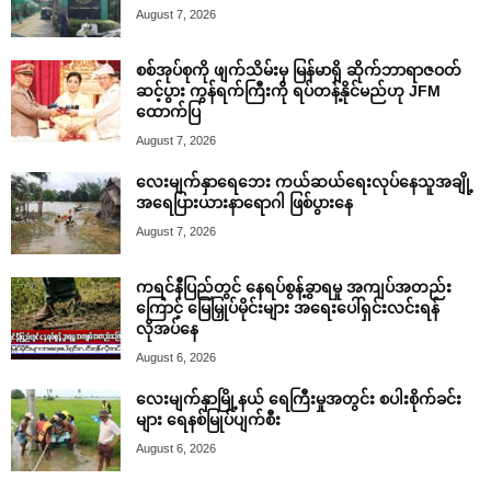
August 7, 2026
စစ်အုပ်စုကို ဖျက်သိမ်းမှ မြန်မာရှိ ဆိုက်ဘာရာဇဝတ်
ဆင့်ပွား ကွန်ရက်ကြီးကို ရပ်တန့်နိုင်မည်ဟု JFM
ထောက်ပြ
August 7, 2026
လေးမျက်နှာရေဘေး ကယ်ဆယ်ရေးလုပ်နေသူအချို့
အရေပြားယားနာရောဂါ ဖြစ်ပွားနေ
August 7, 2026
ကရင်နီပြည်တွင် နေရပ်စွန့်ခွာရမှု အကျပ်အတည်း
ကြောင့် မြေမြှုပ်မိုင်းများ အရေးပေါ်ရှင်းလင်းရန်
လိုအပ်နေ
August 6, 2026
လေးမျက်နှာမြို့နယ် ရေကြီးမှုအတွင်း စပါးစိုက်ခင်း
များ ရေနစ်မြုပ်ပျက်စီး
August 6, 2026