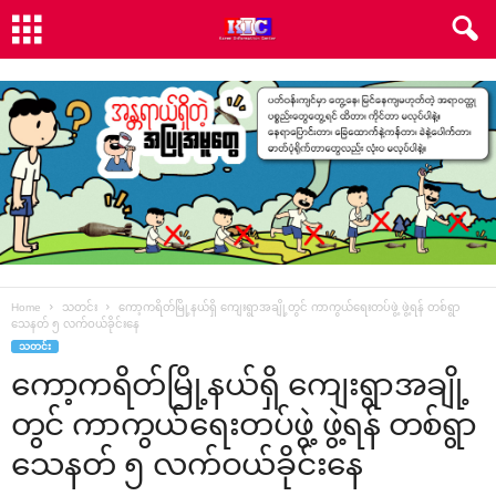
Home
သတင်း
ကော့ကရိတ်မြို့နယ်ရှိ ကျေးရွာအချို့တွင် ကာကွယ်ရေးတပ်ဖွဲ့ ဖွဲ့ရန် တစ်ရွာ
သေနတ် ၅ လက်ဝယ်ခိုင်းနေ
သတင်း
ကော့ကရိတ်မြို့နယ်ရှိ ကျေးရွာအချို့
တွင် ကာကွယ်ရေးတပ်ဖွဲ့ ဖွဲ့ရန် တစ်ရွာ
သေနတ် ၅ လက်ဝယ်ခိုင်းနေ