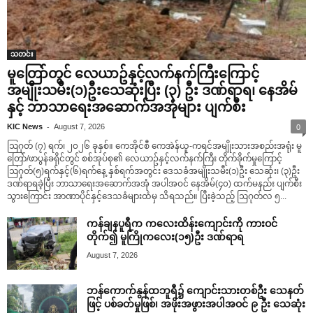
သတင်း
မူတြော်တွင် လေယာဥ်နှင့်လက်နက်ကြီးကြောင့်
အမျိုးသမီး(၁)ဦးသေဆုံးပြီး (၃) ဦး ဒဏ်ရာရ၊ နေအိမ်
နှင့် ဘာသာရေးအဆောက်အအုံများ ပျက်စီး
-
KIC News
August 7, 2026
0
ဩဂုတ် (၇) ရက်၊ ၂၀၂၆ ခုနှစ်။ ကေအိုင်စီ ကေအဲန်ယူ-ကရင်အမျိုးသားအစည်းအရုံး မူ
တြော်/ဖာပွန်ခရိုင်တွင် စစ်အုပ်စု၏ လေယာဥ်နှင့်လက်နက်ကြီး တိုက်ခိုက်မှုကြောင့်
ဩဂုတ်(၅)ရက်နှင့်(၆)ရက်နေ့ နှစ်ရက်အတွင်း ဒေသခံအမျိုးသမီး(၁)ဦး သေဆုံး၊ (၃)ဦး
ဒဏ်ရာရခဲ့ပြီး ဘာသာရေးအဆောက်အအုံ အပါအဝင် နေအိမ်(၄၀) ထက်မနည်း ပျက်စီး
သွားကြောင်း အာဏာပိုင်နှင့်ဒေသခံများထံမှ သိရသည်။ ပြီးခဲ့သည့် ဩဂုတ်လ ၅...
ကန်ချနပူရီက ကလေးထိန်းကျောင်းကို ကားဝင်
တိုက်၍ မူကြိုကလေး(၁၅)ဦး ဒဏ်ရာရ
August 7, 2026
ဘန်ကောက်နွန်ထဘူရီ၌ ကျောင်းသားတစ်ဦး သေနတ်
ဖြင့် ပစ်ခတ်မှုဖြစ်၊ အဖိုးအဖွားအပါအဝင် ၉ ဦး သေဆုံး