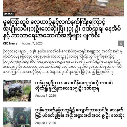
သတင်း
မူတြော်တွင် လေယာဥ်နှင့်လက်နက်ကြီးကြောင့်
အမျိုးသမီး(၁)ဦးသေဆုံးပြီး (၃) ဦး ဒဏ်ရာရ၊ နေအိမ်
နှင့် ဘာသာရေးအဆောက်အအုံများ ပျက်စီး
-
KIC News
August 7, 2026
0
ဩဂုတ် (၇) ရက်၊ ၂၀၂၆ ခုနှစ်။ ကေအိုင်စီ ကေအဲန်ယူ-ကရင်အမျိုးသားအစည်းအရုံး မူ
တြော်/ဖာပွန်ခရိုင်တွင် စစ်အုပ်စု၏ လေယာဥ်နှင့်လက်နက်ကြီး တိုက်ခိုက်မှုကြောင့်
ဩဂုတ်(၅)ရက်နှင့်(၆)ရက်နေ့ နှစ်ရက်အတွင်း ဒေသခံအမျိုးသမီး(၁)ဦး သေဆုံး၊ (၃)ဦး
ဒဏ်ရာရခဲ့ပြီး ဘာသာရေးအဆောက်အအုံ အပါအဝင် နေအိမ်(၄၀) ထက်မနည်း ပျက်စီး
သွားကြောင်း အာဏာပိုင်နှင့်ဒေသခံများထံမှ သိရသည်။ ပြီးခဲ့သည့် ဩဂုတ်လ ၅...
ကန်ချနပူရီက ကလေးထိန်းကျောင်းကို ကားဝင်
တိုက်၍ မူကြိုကလေး(၁၅)ဦး ဒဏ်ရာရ
August 7, 2026
ဘန်ကောက်နွန်ထဘူရီ၌ ကျောင်းသားတစ်ဦး သေနတ်
ဖြင့် ပစ်ခတ်မှုဖြစ်၊ အဖိုးအဖွားအပါအဝင် ၉ ဦး သေဆုံး
August 7, 2026