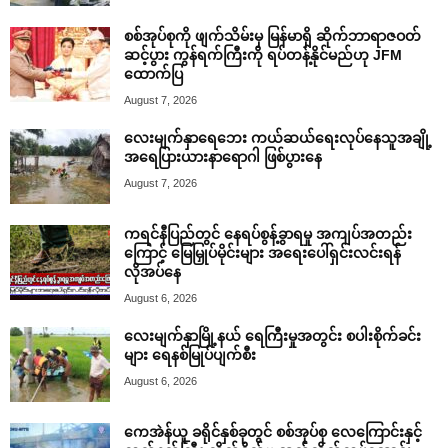
စစ်အုပ်စုကို ဖျက်သိမ်းမှ မြန်မာရှိ ဆိုက်ဘာရာဇဝတ်
ဆင့်ပွား ကွန်ရက်ကြီးကို ရပ်တန့်နိုင်မည်ဟု JFM
ထောက်ပြ
August 7, 2026
လေးမျက်နှာရေဘေး ကယ်ဆယ်ရေးလုပ်နေသူအချို့
အရေပြားယားနာရောဂါ ဖြစ်ပွားနေ
August 7, 2026
ကရင်နီပြည်တွင် နေရပ်စွန့်ခွာရမှု အကျပ်အတည်း
ကြောင့် မြေမြှုပ်မိုင်းများ အရေးပေါ်ရှင်းလင်းရန်
လိုအပ်နေ
August 6, 2026
လေးမျက်နှာမြို့နယ် ရေကြီးမှုအတွင်း စပါးစိုက်ခင်း
များ ရေနစ်မြုပ်ပျက်စီး
August 6, 2026
ကေအဲန်ယူ ခရိုင်နှစ်ခုတွင် စစ်အုပ်စု လေကြောင်းနှင့်