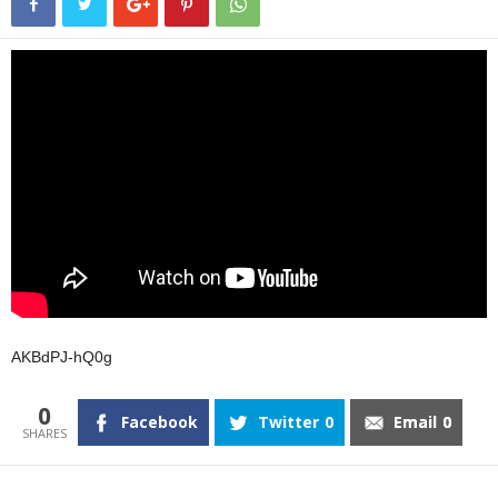
AKBdPJ-hQ0g
0
Facebook
Twitter
0
Email
0