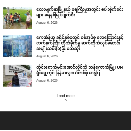
လေးမျက်နှာမြို့နယ် ရေကြီးမှုအတွင်း စပါးစိုက်ခင်း
များ ရေနစ်မြုပ်ပျက်စီး
August 6, 2026
ကေအဲန်ယူ ခရိုင်နှစ်ခုတွင် စစ်အုပ်စု လေကြောင်းနှင့်
လက်နက်ကြီး တိုက်ခိုက်မှု ဆက်တိုက်လုပ်ဆောင်၊
အမျိုးသမီး(၁)ဦး သေဆုံး
August 6, 2026
ထိုင်းရောက်မင်းအောင်လှိုင်ကို ဘန်ကောက်မြို့၊ UN
ရုံးရှေ့တွင် မြန်မာလူငယ်တစ်စု ဆန္ဒပြ
August 6, 2026
Load more