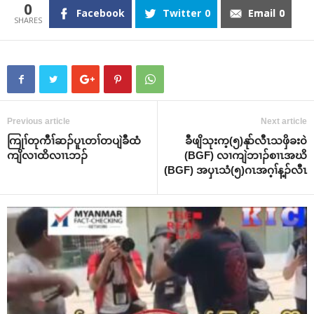
0
Facebook
Twitter
0
Email
0
Previous article
Next article
ကြုၢ်တုကီၢ်ဆၣ်ပူၤတၢ်တပျဲခီထံ
ခီဖျိသုးက့(၅)နုာ်လီၤသဖှိခး၀ဲ
ကျိလၢထိလၢၤဘၣ်
(BGF) လၢကျဲဘၢၣ်စၢၤအဃိ
(BGF) အၦၤသံ(၅)ဂၤအဂ့ၢ်န့ၣ်လီၤ