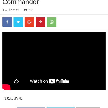
Commander
June 17, 2023
767
h3J1kuyfV7E