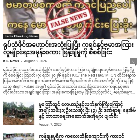
Facts Checking News
ရုပ်သံဖိုင်အဟောင်းအသုံးပြုပြီး ကရင်နှင့်ဗမာအကြား
လူမျိုးရေးအမုန်းစကား ဖြန့်ချိမှုကို စိစစ်ခြင်း
-
KIC News
August 8, 2026
0
ရုပ်သံဖိုင်အဟောင်းအသုံးပြုပြီး ကရင်နှင့်ဗမာအကြား လူမျိုးရေးအမုန်းစကား ဖြန့်ချိမှု
ကို စိစစ်ခြင်း ဩဂုတ် (၇) ရက်၊ ၂၀၂၆ ခုနှစ်။ KIC/ The Red Flag/ MFCN ထိုင်းရောက်
မြန်မာအလုပ်သမားများ အထောက်အထားကိစ္စအပါအဝင် မင်းအောင်လှိုင်ကို ဆန္ဒပြခဲ့
သည့် Bright Future အဖွဲ့၏ ရုပ်သံဖိုင်အဟောင်း အသုံးပြုထားသော ကရင်နှင့်ဗမာ
တိုင်းရင်းသားအချင်းချင်းကြား အမုန်းစကားဖြန့်ဝေမှု ပြီးခဲ့သည့်ဇူလိုင်(၂၈)ရက်နေ့က...
မူတြော်တွင် လေယာဥ်နှင့်လက်နက်ကြီးကြောင့်
အမျိုးသမီး(၁)ဦးသေဆုံးပြီး (၃) ဦး ဒဏ်ရာရ၊ နေအိမ်
နှင့် ဘာသာရေးအဆောက်အအုံများ ပျက်စီး
August 7, 2026
ကန်ချနပူရီက ကလေးထိန်းကျောင်းကို ကားဝင်