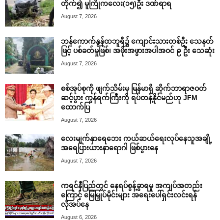
တိုက်၍ မူကြိုကလေး(၁၅)ဦး ဒဏ်ရာရ
August 7, 2026
ဘန်ကောက်နွန်ထဘူရီ၌ ကျောင်းသားတစ်ဦး သေနတ်
ဖြင့် ပစ်ခတ်မှုဖြစ်၊ အဖိုးအဖွားအပါအဝင် ၉ ဦး သေဆုံး
August 7, 2026
စစ်အုပ်စုကို ဖျက်သိမ်းမှ မြန်မာရှိ ဆိုက်ဘာရာဇဝတ်
ဆင့်ပွား ကွန်ရက်ကြီးကို ရပ်တန့်နိုင်မည်ဟု JFM
ထောက်ပြ
August 7, 2026
လေးမျက်နှာရေဘေး ကယ်ဆယ်ရေးလုပ်နေသူအချို့
အရေပြားယားနာရောဂါ ဖြစ်ပွားနေ
August 7, 2026
ကရင်နီပြည်တွင် နေရပ်စွန့်ခွာရမှု အကျပ်အတည်း
ကြောင့် မြေမြှုပ်မိုင်းများ အရေးပေါ်ရှင်းလင်းရန်
လိုအပ်နေ
August 6, 2026