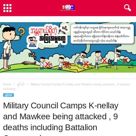
Home
ရုပ်သံ
Military Council Camps K-nellay and Mawkee being attacked , 9 deaths
including...
ရုပ်သံ
Military Council Camps K-nellay
and Mawkee being attacked , 9
deaths including Battalion