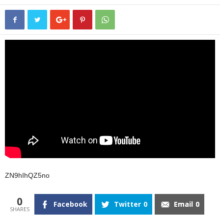
ZN9hIhQZ5no
0
Facebook
Twitter
0
Email
0