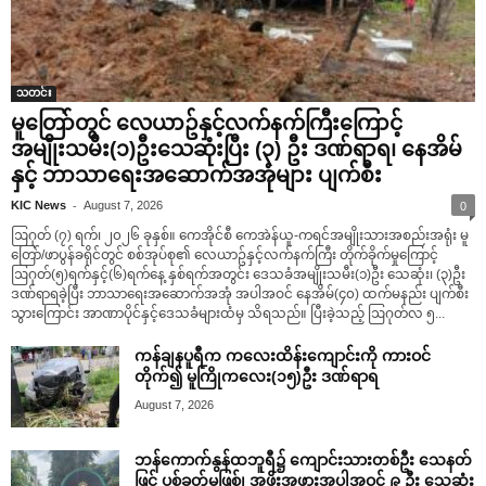
သတင်း
မူတြော်တွင် လေယာဥ်နှင့်လက်နက်ကြီးကြောင့်
အမျိုးသမီး(၁)ဦးသေဆုံးပြီး (၃) ဦး ဒဏ်ရာရ၊ နေအိမ်
နှင့် ဘာသာရေးအဆောက်အအုံများ ပျက်စီး
-
KIC News
August 7, 2026
0
ဩဂုတ် (၇) ရက်၊ ၂၀၂၆ ခုနှစ်။ ကေအိုင်စီ ကေအဲန်ယူ-ကရင်အမျိုးသားအစည်းအရုံး မူ
တြော်/ဖာပွန်ခရိုင်တွင် စစ်အုပ်စု၏ လေယာဥ်နှင့်လက်နက်ကြီး တိုက်ခိုက်မှုကြောင့်
ဩဂုတ်(၅)ရက်နှင့်(၆)ရက်နေ့ နှစ်ရက်အတွင်း ဒေသခံအမျိုးသမီး(၁)ဦး သေဆုံး၊ (၃)ဦး
ဒဏ်ရာရခဲ့ပြီး ဘာသာရေးအဆောက်အအုံ အပါအဝင် နေအိမ်(၄၀) ထက်မနည်း ပျက်စီး
သွားကြောင်း အာဏာပိုင်နှင့်ဒေသခံများထံမှ သိရသည်။ ပြီးခဲ့သည့် ဩဂုတ်လ ၅...
ကန်ချနပူရီက ကလေးထိန်းကျောင်းကို ကားဝင်
တိုက်၍ မူကြိုကလေး(၁၅)ဦး ဒဏ်ရာရ
August 7, 2026
ဘန်ကောက်နွန်ထဘူရီ၌ ကျောင်းသားတစ်ဦး သေနတ်
ဖြင့် ပစ်ခတ်မှုဖြစ်၊ အဖိုးအဖွားအပါအဝင် ၉ ဦး သေဆုံး