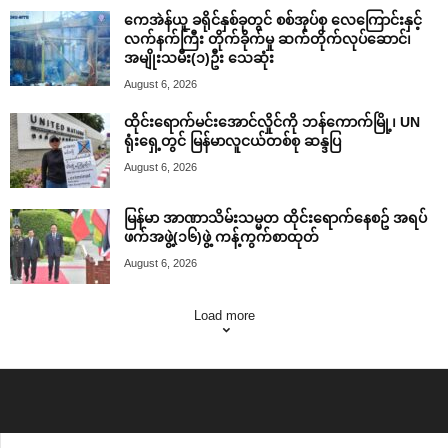
ကေအဲန်ယူ ခရိုင်နှစ်ခုတွင် စစ်အုပ်စု လေကြောင်းနှင့်
လက်နက်ကြီး တိုက်ခိုက်မှု ဆက်တိုက်လုပ်ဆောင်၊
အမျိုးသမီး(၁)ဦး သေဆုံး
August 6, 2026
ထိုင်းရောက်မင်းအောင်လှိုင်ကို ဘန်ကောက်မြို့၊ UN
ရုံးရှေ့တွင် မြန်မာလူငယ်တစ်စု ဆန္ဒပြ
August 6, 2026
မြန်မာ အာဏာသိမ်းသမ္မတ ထိုင်းရောက်နေစဥ် အရပ်
ဖက်အဖွဲ့(၁၆)ဖွဲ့ ကန့်ကွက်စာထုတ်
August 6, 2026
Load more