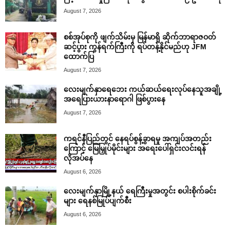
August 7, 2026
စစ်အုပ်စုကို ဖျက်သိမ်းမှ မြန်မာရှိ ဆိုက်ဘာရာဇဝတ်
ဆင့်ပွား ကွန်ရက်ကြီးကို ရပ်တန့်နိုင်မည်ဟု JFM
ထောက်ပြ
August 7, 2026
လေးမျက်နှာရေဘေး ကယ်ဆယ်ရေးလုပ်နေသူအချို့
အရေပြားယားနာရောဂါ ဖြစ်ပွားနေ
August 7, 2026
ကရင်နီပြည်တွင် နေရပ်စွန့်ခွာရမှု အကျပ်အတည်း
ကြောင့် မြေမြှုပ်မိုင်းများ အရေးပေါ်ရှင်းလင်းရန်
လိုအပ်နေ
August 6, 2026
လေးမျက်နှာမြို့နယ် ရေကြီးမှုအတွင်း စပါးစိုက်ခင်း
များ ရေနစ်မြုပ်ပျက်စီး
August 6, 2026