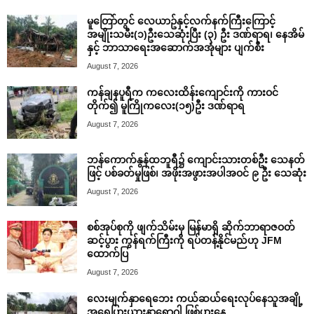
မူတြော်တွင် လေယာဥ်နှင့်လက်နက်ကြီးကြောင့်
အမျိုးသမီး(၁)ဦးသေဆုံးပြီး (၃) ဦး ဒဏ်ရာရ၊ နေအိမ်
နှင့် ဘာသာရေးအဆောက်အအုံများ ပျက်စီး
August 7, 2026
ကန်ချနပူရီက ကလေးထိန်းကျောင်းကို ကားဝင်
တိုက်၍ မူကြိုကလေး(၁၅)ဦး ဒဏ်ရာရ
August 7, 2026
ဘန်ကောက်နွန်ထဘူရီ၌ ကျောင်းသားတစ်ဦး သေနတ်
ဖြင့် ပစ်ခတ်မှုဖြစ်၊ အဖိုးအဖွားအပါအဝင် ၉ ဦး သေဆုံး
August 7, 2026
စစ်အုပ်စုကို ဖျက်သိမ်းမှ မြန်မာရှိ ဆိုက်ဘာရာဇဝတ်
ဆင့်ပွား ကွန်ရက်ကြီးကို ရပ်တန့်နိုင်မည်ဟု JFM
ထောက်ပြ
August 7, 2026
လေးမျက်နှာရေဘေး ကယ်ဆယ်ရေးလုပ်နေသူအချို့
အရေပြားယားနာရောဂါ ဖြစ်ပွားနေ