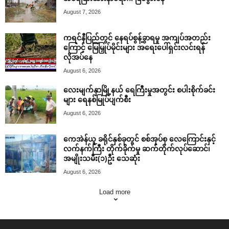
August 7, 2026
ကရင်နီပြည်တွင် နေရပ်စွန့်ခွာရမှု အကျပ်အတည်း
ကြောင့် မြေမြှုပ်မိုင်းများ အရေးပေါ်ရှင်းလင်းရန်
လိုအပ်နေ
August 6, 2026
လေးမျက်နှာမြို့နယ် ရေကြီးမှုအတွင်း စပါးစိုက်ခင်း
များ ရေနစ်မြုပ်ပျက်စီး
August 6, 2026
ကေအဲန်ယူ ခရိုင်နှစ်ခုတွင် စစ်အုပ်စု လေကြောင်းနှင့်
လက်နက်ကြီး တိုက်ခိုက်မှု ဆက်တိုက်လုပ်ဆောင်၊
အမျိုးသမီး(၁)ဦး သေဆုံး
August 6, 2026
Load more