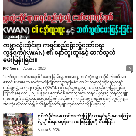
တွေ့ဆုံမေးမြန်းခန်း
ကမ္ဘာလုံးဆိုင်ရာ ကရင်စည်းရုံးလှုံ့ဆော်ရေး
ကွန်ရက်(KWAN) ၏ နော်ထူးထူးနှင့် ဆက်သွယ်
မေးမြန်းခြင်း။
-
KIC News
August 8, 2026
0
“ကော်သူးလေထဲမှာနေထိုင်နေတဲ့ ပြည်သူအားလုံးရဲ့ အသံကိုကမ္ဘာကပိုမိုကြားသိလာ
အောင် KWAN က ဆက်လက်ကြိုးစားသွားမှာဖြစ်ပါတယ်” ကမ္ဘာလုံးဆိုင်ရာ ကရင်
စည်းရုံးလှုံ့ဆော်ရေး ကွန်ရက်(KWAN) ၏ နော်ထူးထူးနှင့် ဆက်သွယ်မေးမြန်းခြင်း။
ဩဂုတ် (၈) ရက်၊ ၂၀၂၆ ခုနှစ်။ ကေအိုင်စီ ကော်သူးလေ(ကရင်ပြည်)နှင့် ကရင်လူမျိုး
များအတွက် ကမ္ဘာ့နေရာအနှံ့အပြားရှိ အရပ်ဖက် ကရင်အဖွဲ့အစည်း၊ ကရင်လူမျိုးများ
အားလုံး ချိတ်ဆက်၍ စည်းရုံးလှုံ့ဆော်မှုများလုပ်ဆောင်ရန် ပြီးခဲ့သည့်...
ရုပ်သံဖိုင်အဟောင်းအသုံးပြုပြီး ကရင်နှင့်ဗမာအကြား
လူမျိုးရေးအမုန်းစကား ဖြန့်ချိမှုကို စိစစ်ခြင်း
August 8, 2026