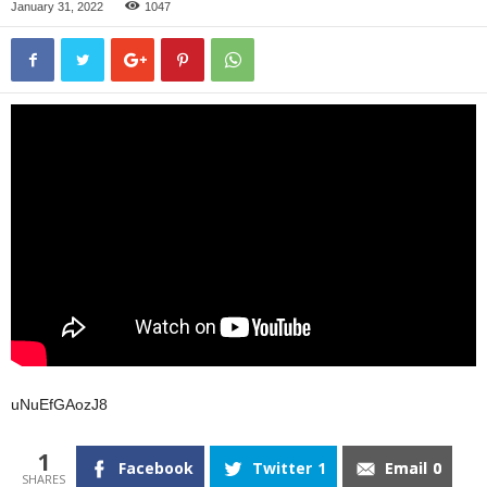
January 31, 2022
1047
uNuEfGAozJ8
1
Facebook
Twitter
1
Email
0