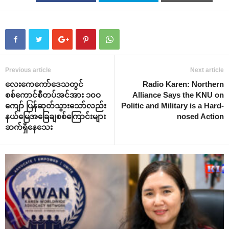
Previous article
Next article
‌လေး‌ကေ‌ကော်‌ဒေသတွင်
Radio Karen: Northern
စစ်‌ကောင်စီတပ်အင်အား ၁၀ဝ
Alliance Says the KNU on
‌ကျော် ပြန်ဆုတ်သွား‌သော်လည်း
Politic and Military is a Hard-
နယ်‌မြေအ‌ခြေချစစ်‌ကြောင်းများ
nosed Action
ဆက်ရှိ‌နေ‌သေး