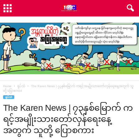
Home
ရုပ်သံ
The Karen News | ၇၃နှစ်မြောက် ကရင့်အမျိုးသားတော်လှန်ရေးနေ့အတွက် သူ
တို့ ပြောစကား
ရုပ်သံ
The Karen News | ၇၃နှစ်မြောက် က
ရင့်အမျိုးသားတော်လှန်ရေးနေ့
အတွက် သူတို့ ပြောစကား