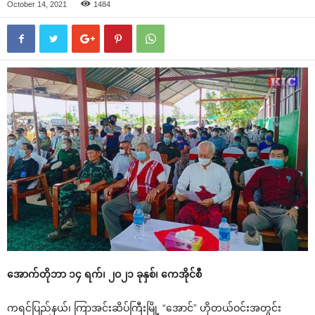
October 14, 2021
1484
‌အောက်တိုဘာ ၁၄ ရက်၊ ၂ဝ၂၁ ခုနှစ်၊ ‌ကေအိုင်စီ
ကရင်ပြည်နယ်၊ ကြာအင်းဆိပ်ကြီးမြို့ “‌အောင်” ဟိုတယ်ဝင်းအတွင်း