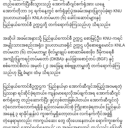
တည်‌ဆောက်ပြီးစီးသွားသည့် ‌အောက်ဆီဂျင်စက်ရုံအား ယ‌နေ့
‌အောက်တိုဘာ ၁၄ ရက်‌နေ့တွင် စက်ရုံဖွင့်ပွဲအခမ်းအနားပြုလုပ်ခဲ့ရာ KNU
ဒူးပလာယာခရိုင်၊ KNLA တပ်မဟာ (၆) ‌ခေါင်း‌ဆောင်များနှင့်
ပြည်နယ်‌ကောင်စီ ဥက္ကဌတို့ တက်‌ရောက်ခဲ့ကြသည်ဟု သိရသည်။
အဆိုပါ အခမ်းအနားသို့ ပြည်နယ်‌ကောင်စီ ဥက္ကဌ ‌စောမြင့်ဦး၊ KNU-ကရင်
အမျိုးသားအစည်းအရုံး၊ ဒူးပလာယာခရိုင် ဥက္ကဌ ပဒို‌စော‌ရွှေ‌မောင်း၊ KNLA
တပ်မဟာ (၆) တပ်မဟာမှူး ဗိုလ်မှူးချုပ် ‌စောဆာမိ‌စေးဖိုး၊ ဒီမိုက‌ရေစီ
အကျိုးပြုကရင့်တပ်မ‌တော် (DKBA)၊ နယ်ခြား‌စောင့်တပ် (BGF) နှင့်
စစ်‌ကောင်စီတပ် အမှတ် (၂) အ‌ခြေချ စစ်ဗျူဟာမှူးတို့ တက်‌ရောက်ခဲ့ကြ
သည်ဟု မြို့ခံများ ထံမှ သိရသည်။
ပြည်နယ်‌ကောင်စီဥက္ကဌက “ပြည်နယ်မှာ ‌အောက်ဆီဂျင်အပြည့်အဝမရတဲ့
ပြဿနာ ရင်ဆိုင်ခဲ့ရတယ်။ ကျန်းမာ‌ရေးလိုအပ်ချက်အရ ‌အောက်ဆီဂျင်
စက်ရုံ‌တွေ တည်‌ဆောက်ပြီး ဖွင့်လှစ်တာဖြစ်ပါတယ်။ ‌အောက်ဆီဂျင်လုံ
လုံ‌လောက်‌လောက်ရရှိဖို့ နည်းလမ်း‌ပေါင်းစုံ ကြိုးစားခဲ့ရတယ်။ ပြည်နယ်
အ‌နေနဲ့ ၃ ရာခိုင်နှုန်းပဲ ကူးစက်မှုရှိ‌တော့တယ်။ လက်နက်ကိုင်အဖွဲ့ရှိ
တဲ့‌နေရာမှာလည်း ကာကွယ်‌ဆေး ‌တွေ ထိုး‌ပေး‌နေတယ်။ ‌ရောဂါကူးစက်မှု
ကျ‌အောင် ‌ဆောင်ရွက်‌နေတယ်” ဟု အခမ်းအနားတွင် ထည့်သွင်း ‌ပြောဆို