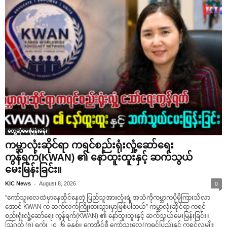
တွေ့ဆုံမေးမြန်းခန်း
ကမ္ဘာလုံးဆိုင်ရာ ကရင်စည်းရုံးလှုံ့ဆော်ရေး
ကွန်ရက်(KWAN) ၏ နော်ထူးထူးနှင့် ဆက်သွယ်
မေးမြန်းခြင်း။
-
KIC News
August 8, 2026
0
“ကော်သူးလေထဲမှာနေထိုင်နေတဲ့ ပြည်သူအားလုံးရဲ့ အသံကိုကမ္ဘာကပိုမိုကြားသိလာ
အောင် KWAN က ဆက်လက်ကြိုးစားသွားမှာဖြစ်ပါတယ်” ကမ္ဘာလုံးဆိုင်ရာ ကရင်
စည်းရုံးလှုံ့ဆော်ရေး ကွန်ရက်(KWAN) ၏ နော်ထူးထူးနှင့် ဆက်သွယ်မေးမြန်းခြင်း။
ဩဂုတ် (၈) ရက်၊ ၂၀၂၆ ခုနှစ်။ ကေအိုင်စီ ကော်သူးလေ(ကရင်ပြည်)နှင့် ကရင်လူမျိုး