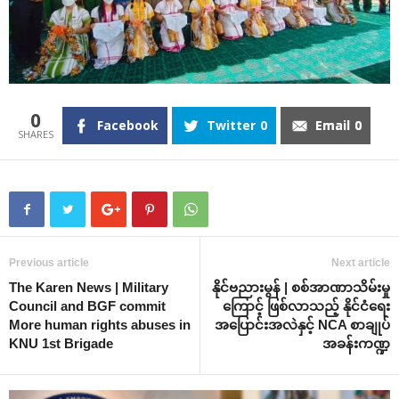
0
Facebook
Twitter
0
Email
0
Previous article
Next article
The Karen News | Military
နိုင်ဗညားမွန် | စစ်အာဏာသိမ်းမှု
Council and BGF commit
ကြောင့် ဖြစ်လာသည့် နိုင်ငံရေး
More human rights abuses in
အပြောင်းအလဲနှင့် NCA စာချုပ်
KNU 1st Brigade
အခန်းကဏ္ဍ