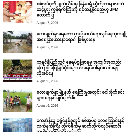
စစ်အုပ်စုကို ဖျက်သိမ်းမှ မြန်မာရှိ ဆိုက်ဘာရာဇဝတ်
ဆင့်ပွား ကွန်ရက်ကြီးကို ရပ်တန့်နိုင်မည်ဟု JFM
ထောက်ပြ
August 7, 2026
လေးမျက်နှာရေဘေး ကယ်ဆယ်ရေးလုပ်နေသူအချို့
အရေပြားယားနာရောဂါ ဖြစ်ပွားနေ
August 7, 2026
ကရင်နီပြည်တွင် နေရပ်စွန့်ခွာရမှု အကျပ်အတည်း
ကြောင့် မြေမြှုပ်မိုင်းများ အရေးပေါ်ရှင်းလင်းရန်
လိုအပ်နေ
August 6, 2026
လေးမျက်နှာမြို့နယ် ရေကြီးမှုအတွင်း စပါးစိုက်ခင်း
များ ရေနစ်မြုပ်ပျက်စီး
August 6, 2026
ကေအဲန်ယူ ခရိုင်နှစ်ခုတွင် စစ်အုပ်စု လေကြောင်းနှင့်
လက်နက်ကြီး တိုက်ခိုက်မှု ဆက်တိုက်လုပ်ဆောင်၊
အမျိုးသမီး(၁)ဦး သေဆုံး