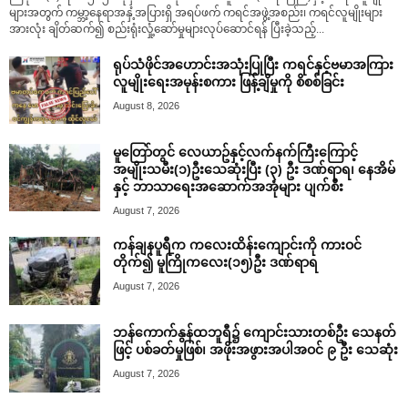
များအတွက် ကမ္ဘာ့နေရာအနှံ့အပြားရှိ အရပ်ဖက် ကရင်အဖွဲ့အစည်း၊ ကရင်လူမျိုးများ
အားလုံး ချိတ်ဆက်၍ စည်းရုံးလှုံ့ဆော်မှုများလုပ်ဆောင်ရန် ပြီးခဲ့သည့်...
ရုပ်သံဖိုင်အဟောင်းအသုံးပြုပြီး ကရင်နှင့်ဗမာအကြား
လူမျိုးရေးအမုန်းစကား ဖြန့်ချိမှုကို စိစစ်ခြင်း
August 8, 2026
မူတြော်တွင် လေယာဥ်နှင့်လက်နက်ကြီးကြောင့်
အမျိုးသမီး(၁)ဦးသေဆုံးပြီး (၃) ဦး ဒဏ်ရာရ၊ နေအိမ်
နှင့် ဘာသာရေးအဆောက်အအုံများ ပျက်စီး
August 7, 2026
ကန်ချနပူရီက ကလေးထိန်းကျောင်းကို ကားဝင်
တိုက်၍ မူကြိုကလေး(၁၅)ဦး ဒဏ်ရာရ
August 7, 2026
ဘန်ကောက်နွန်ထဘူရီ၌ ကျောင်းသားတစ်ဦး သေနတ်
ဖြင့် ပစ်ခတ်မှုဖြစ်၊ အဖိုးအဖွားအပါအဝင် ၉ ဦး သေဆုံး
August 7, 2026