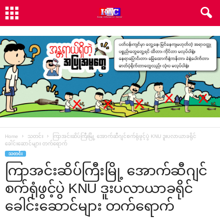
Home
သတင်း
ကြာအင်းဆိပ်ကြီးမြို့ ‌အောက်ဆီဂျင်စက်ရုံဖွင့်ပွဲ KNU ဒူးပလာယာခရိုင်
‌ခေါင်း‌ဆောင်များ တက်‌ရောက်
သတင်း
ကြာအင်းဆိပ်ကြီးမြို့ ‌အောက်ဆီဂျင်
စက်ရုံဖွင့်ပွဲ KNU ဒူးပလာယာခရိုင်
‌ခေါင်း‌ဆောင်များ တက်‌ရောက်