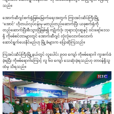
သည်။
‌အောက်ဆီဂျင်စက်ရုံဖြစ်‌မြောက်‌ရေးအတွက် ကြာအင်းဆိပ်ကြီးမြို့
“‌အောင်” ဟိုတယ်လုပ်ငန်းမှ မတည်တည်‌ဆောက်ပြီး ယခုစက်ရုံကို
တည်‌ဆောက်ပြီးစီးသွားပြီဖြစ်၍ ကျိုက်ဒုံ၊ ဘုရားသုံးဆူနှင့် ဝင်း‌ရော်‌ဒေသ
ရှိ ကိုဗစ်စင်တာများတွင် ‌အောက်ဆီဂျင် လုံလုံ‌လောက်‌လောက်
‌ဆောင်ရွက်‌ပေးနိုင်မည်ဟု မြို့ခံများက ‌ပြောဆိုကြသည်။
ကြအင်းဆိပ်ကြီးမြို့နယ်တွင် လူ‌ပေါင်း ၉ဝဝ ‌ကျော် ကိုဗစ်‌ရောဂါ ကူးစက်ခံ
ခဲ့ရပြီး ကိုဗစ်‌ရောဂါ‌ကြောင့် လူ ၆ဝ ‌ကျော် ‌သေဆုံးခဲ့ရသည်ဟု တာဝန်ရှိသူ
ထံမှ သိရသည်။