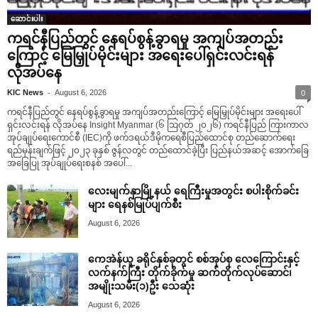
ဆောင်းပါး
ကရင်နီပြည်တွင် နေရပ်စွန့်ခွာရမှု အကျပ်အတည်း
ကြောင့် မြေမြှုပ်မိုင်းများ အရေးပေါ်ရှင်းလင်းရန်
လိုအပ်နေ
-
KIC News
August 6, 2026
0
ကရင်နီပြည်တွင် နေရပ်စွန့်ခွာရမှု အကျပ်အတည်းကြောင့် မြေမြှုပ်မိုင်းများ အရေးပေါ်
ရှင်းလင်းရန် လိုအပ်နေ Insight Myanmar (၆ ဩဂုတ် ၂၀၂၆) ကရင်နီပြည် ကြားကာလ
အုပ်ချုပ်ရေးကောင်စီ (IEC)ကို ဖက်ဒရယ်ဒီမိုကရေစီပြည်ထောင်စု တည်ဆောက်ရေး
ရည်မှန်းချက်ဖြင့် ၂၀၂၃ ခုနှစ် ဇွန်လတွင် တည်ထောင်ခဲ့ပြီး ပြည်နယ်အဆင့် အောက်ခြေ
အခြေပြု အုပ်ချုပ်ရေးစနစ် အပေါ်...
လေးမျက်နှာမြို့နယ် ရေကြီးမှုအတွင်း စပါးစိုက်ခင်း
များ ရေနစ်မြုပ်ပျက်စီး
August 6, 2026
ကေအဲန်ယူ ခရိုင်နှစ်ခုတွင် စစ်အုပ်စု လေကြောင်းနှင့်
လက်နက်ကြီး တိုက်ခိုက်မှု ဆက်တိုက်လုပ်ဆောင်၊
အမျိုးသမီး(၁)ဦး သေဆုံး
August 6, 2026