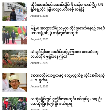
ထိုင်းရောက်မင်းအောင်လှိုင်ကို ဘန်ကောက်မြို့၊ UN
ရုံးရှေ့တွင် မြန်မာလူငယ်တစ်စု ဆန္ဒပြ
August 6, 2026
မြန်မာ အာဏာသိမ်းသမ္မတ ထိုင်းရောက်နေစဥ် အရပ်
ဖက်အဖွဲ့(၁၆)ဖွဲ့ ကန့်ကွက်စာထုတ်
August 6, 2026
သံလွင်မြစ်ရေ အဆိပ်သင့်မှုကြားက ဒေသခံတွေ
ဘယ်လို ဖြေရှင်းနေကြလဲ
August 6, 2026
အာဏာသိမ်းသမ္မတနှင့် တွေ့မည့်ကိစ္စ ထိုင်းအစိုးရကို
JFM ရှုတ်ချ
August 5, 2026
သထုံခရိုင်တွင် ဇူလိုင်လအတွင်း စစ်အုပ်စု (၁၀) ဦး
သေဆုံးပြီး (၁၅) ဦး ဒဏ်ရာရ