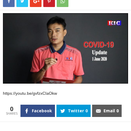
https://youtu.be/gvfzxCIaOkw
0
Facebook
Twitter
0
Email
0