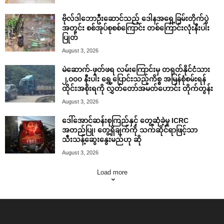
ဗိုလ်ဒါဘောဦးဆောင်သည့် ဒေါနအရှေ့ခြမ်းတိုက်ပွဲ
အတွင်း စစ်အုပ်စုစစ်ကြောင်း တစ်ကြောင်းလုံးနီးပါး
ပြုတ်
August 3, 2026
မဲဆောက်-ဖုတ်ဖရ လမ်းကြောင်းမှ တရုတ်နိုင်ငံသား
၂,၀၀၀ နီးပါး ရွှေ့ပြောင်းသည့်ကိစ္စ အမြန်စုံစမ်းရန်
ထိုင်းအစိုးရကို လွှတ်တော်အမတ်ဟောင်း တိုက်တွန်း
August 3, 2026
ဒေါ်အောင်ဆန်းစုကြည်နှင့် တွေ့ဆုံခဲ့မှု ICRC
အတည်ပြု၊ တွေ့ရှိချက်ကို သက်ဆိုင်ရာဖြင့်သာ
သီးသန့်ဆွေးနွေးမည်ဟု ဆို
August 3, 2026
Load more