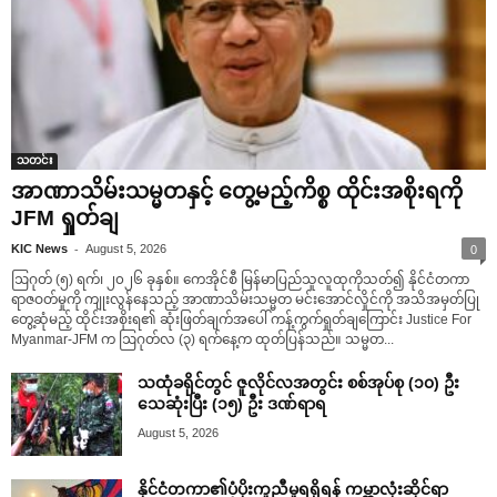
သတင်း
အာဏာသိမ်းသမ္မတနှင့် တွေ့မည့်ကိစ္စ ထိုင်းအစိုးရကို
JFM ရှုတ်ချ
-
KIC News
August 5, 2026
0
ဩဂုတ် (၅) ရက်၊ ၂၀၂၆ ခုနှစ်။ ကေအိုင်စီ မြန်မာပြည်သူလူထုကိုသတ်၍ နိုင်ငံတကာ
ရာဇဝတ်မှုကို ကျုးလွန်နေသည့် အာဏာသိမ်းသမ္မတ မင်းအောင်လှိုင်ကို အသိအမှတ်ပြု
တွေ့ဆုံမည့် ထိုင်းအစိုးရ၏ ဆုံးဖြတ်ချက်အပေါ် ကန့်ကွက်ရှုတ်ချကြောင်း Justice For
Myanmar-JFM က ဩဂုတ်လ (၃) ရက်နေ့က ထုတ်ပြန်သည်။ သမ္မတ...
သထုံခရိုင်တွင် ဇူလိုင်လအတွင်း စစ်အုပ်စု (၁၀) ဦး
သေဆုံးပြီး (၁၅) ဦး ဒဏ်ရာရ
August 5, 2026
နိုင်ငံတကာ၏ပံ့ပိုးကူညီမှုရရှိရန် ကမ္ဘာလုံးဆိုင်ရာ