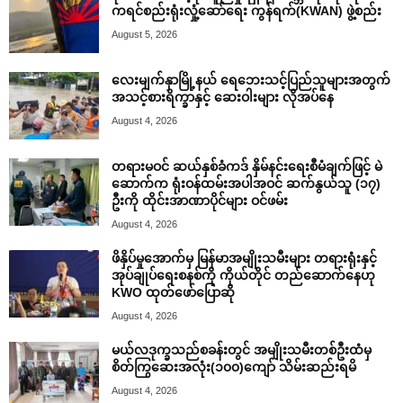
ကရင်စည်းရုံးလှုံ့ဆော်ရေး ကွန်ရက်(KWAN) ဖွဲ့စည်း
August 5, 2026
လေးမျက်နှာမြို့နယ် ရေဘေးသင့်ပြည်သူများအတွက်
အသင့်စားရိက္ခာနှင့် ဆေးဝါးများ လိုအပ်နေ
August 4, 2026
တရားမဝင် ဆယ်နှစ်ခံကဒ် နှိမ်နင်းရေးစီမံချက်ဖြင့် မဲ
ဆောက်က ရုံးဝန်ထမ်းအပါအဝင် ဆက်နွယ်သူ (၁၇)
ဦးကို ထိုင်းအာဏာပိုင်များ ဝင်ဖမ်း
August 4, 2026
ဖိနှိပ်မှုအောက်မှ မြန်မာအမျိုးသမီးများ တရားရုံးနှင့်
အုပ်ချုပ်ရေးစနစ်ကို ကိုယ်တိုင် တည်ဆောက်နေဟု
KWO ထုတ်ဖော်ပြောဆို
August 4, 2026
မယ်လဒုက္ခသည်စခန်းတွင် အမျိုးသမီးတစ်ဦးထံမှ
စိတ်ကြွဆေးအလုံး(၁၀၀)ကျော် သိမ်းဆည်းရမိ
August 4, 2026