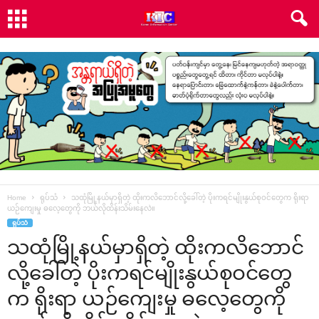
Home
ရုပ်သံ
သထုံမြို့နယ်မှာရှိတဲ့ ထိုးကလိ‌ဘောင်လို့‌ခေါ်တဲ့ ပိုးကရင်မျိုးနွယ်စုဝင်‌တွေက ရိုးရာ
ယဉ်‌ကျေးမှု ဓ‌လေ့‌တွေကို ဘယ်လိုထိန်းသိမ်း‌နေလဲ။
ရုပ်သံ
သထုံမြို့နယ်မှာရှိတဲ့ ထိုးကလိ‌ဘောင်
လို့‌ခေါ်တဲ့ ပိုးကရင်မျိုးနွယ်စုဝင်‌တွေ
က ရိုးရာ ယဉ်‌ကျေးမှု ဓ‌လေ့‌တွေကို