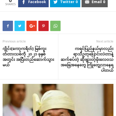
0
Facebook
Twitter
0
Email
0
Previous article
Next article
ဂျိုင်း(‌ကော့ကရိတ်) မြစ်ကူး
ကရင်ပြည်နယ်မှာလည်း
တံတားသစ်ကို ၂၀၂၁ ခုနှစ်
ရာသီဥတု‌ပြောင်းလဲတာနဲ့
အတွင်း အပြီးတည်‌ဆောက်သွား
ဆက်စပ်တဲ့ ဆိုးရွားတဲ့မိုး‌လေဝသ
မယ်
အ‌ခြေအ‌နေ‌တွေ ကြုံ‌တွေ့လာ‌နေရ
ပါတယ်